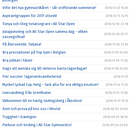
julhelgen
Inför det nya gymnastikåret - vår ordförande summerar!
2016-12-23 15:45
Aspirantgruppen för 2017 utsedd
2016-12-11 14:15
Tonya och Oleg totalsegrare i All Star Open
2016-12-10 22:18
Juluppvisning och All Star Open samma dag - vilken
2016-12-05 20:17
säsongsfinal!
På återseende, Tatjana!
2016-11-30 21:16
Bra prestationer på Top Gym i Belgien
2016-11-29 13:00
Bra jobbat i Falun!
2016-11-29 11:30
Dags att anmäla sig till vinterns bästa lägerdagar!
2016-11-18 20:00
Fler succéer: lägerverksamheterna!
2016-11-15
Mycket lyckad Cup-helg - tack alla för era viktiga insatser!
2016-11-14 11:25
Livesändning från Grenfinaler
2016-11-13 12:50
Välkommen till en härlig tävlingshelg i Åkeshov!
2016-11-11 15:15
Kom och prova på hos oss i Vinsta!
2016-10-03 21:00
Trygghet i träningen
2016-09-25 18:30
Parkour och tricking i All Star Gymnastics!
2016-09-24 23:00