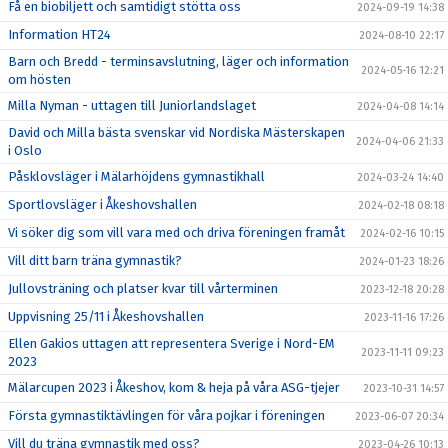
Få en biobiljett och samtidigt stötta oss
2024-09-19 14:38
Information HT24
2024-08-10 22:17
Barn och Bredd - terminsavslutning, läger och information
2024-05-16 12:21
om hösten
Milla Nyman - uttagen till Juniorlandslaget
2024-04-08 14:14
David och Milla bästa svenskar vid Nordiska Mästerskapen
2024-04-06 21:33
i Oslo
Påsklovsläger i Mälarhöjdens gymnastikhall
2024-03-24 14:40
Sportlovsläger i Åkeshovshallen
2024-02-18 08:18
Vi söker dig som vill vara med och driva föreningen framåt
2024-02-16 10:15
Vill ditt barn träna gymnastik?
2024-01-23 18:26
Jullovsträning och platser kvar till vårterminen
2023-12-18 20:28
Uppvisning 25/11 i Åkeshovshallen
2023-11-16 17:26
Ellen Gakios uttagen att representera Sverige i Nord-EM
2023-11-11 09:23
2023
Mälarcupen 2023 i Åkeshov, kom & heja på våra ASG-tjejer
2023-10-31 14:57
Första gymnastiktävlingen för våra pojkar i föreningen
2023-06-07 20:34
Vill du träna gymnastik med oss?
2023-04-26 10:13