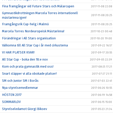
Fina framgångar vid Future Stars och Mälarcupen
2017-11-08 22:08
Gymnastikdrottningen Marcela Torres internationell
2017-11-08 20:25
mästarinna igen!
Framgångsrik Cup-helg i Malmö
2017-11-08 20:25
Marcela Torres Nordeuropeisk Mästarinna!
2017-10-23 00:48
Förändringar i All Stars organisation
2017-10-20 19:00
Välkomna till All Star Cup i år med cirkustema
2017-09-22 16:57
VI HAR PLATSER KVAR!
2017-09-17 20:55
All Star Cup - boka den 18:e nov
2017-09-05 22:39
Kom och prata gymnastik med oss!
2017-08-25 17:21
Snart släpper vi alla obokade platser!
2017-07-27 21:11
SM och Junior SM i Borås
2017-07-03 22:41
Nya styrelsemedlemmar
2017-06-26 10:55
HÖSTEN 2017
2017-06-19 14:58
SOMMARLOV
2017-06-15 15:00
Styrelseledamot Giorgi Bikoev
2017-05-23 21:34