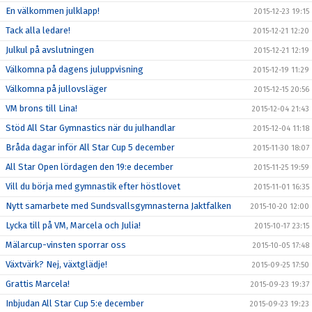
En välkommen julklapp!
2015-12-23 19:15
Tack alla ledare!
2015-12-21 12:20
Julkul på avslutningen
2015-12-21 12:19
Välkomna på dagens juluppvisning
2015-12-19 11:29
Välkomna på jullovsläger
2015-12-15 20:56
VM brons till Lina!
2015-12-04 21:43
Stöd All Star Gymnastics när du julhandlar
2015-12-04 11:18
Bråda dagar inför All Star Cup 5 december
2015-11-30 18:07
All Star Open lördagen den 19:e december
2015-11-25 19:59
Vill du börja med gymnastik efter höstlovet
2015-11-01 16:35
Nytt samarbete med Sundsvallsgymnasterna Jaktfalken
2015-10-20 12:00
Lycka till på VM, Marcela och Julia!
2015-10-17 23:15
Mälarcup-vinsten sporrar oss
2015-10-05 17:48
Växtvärk? Nej, växtglädje!
2015-09-25 17:50
Grattis Marcela!
2015-09-23 19:37
Inbjudan All Star Cup 5:e december
2015-09-23 19:23