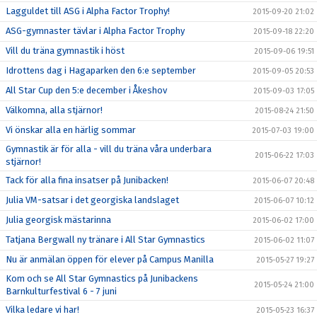
Lagguldet till ASG i Alpha Factor Trophy!
2015-09-20 21:02
ASG-gymnaster tävlar i Alpha Factor Trophy
2015-09-18 22:20
Vill du träna gymnastik i höst
2015-09-06 19:51
Idrottens dag i Hagaparken den 6:e september
2015-09-05 20:53
All Star Cup den 5:e december i Åkeshov
2015-09-03 17:05
Välkomna, alla stjärnor!
2015-08-24 21:50
Vi önskar alla en härlig sommar
2015-07-03 19:00
Gymnastik är för alla - vill du träna våra underbara
2015-06-22 17:03
stjärnor!
Tack för alla fina insatser på Junibacken!
2015-06-07 20:48
Julia VM-satsar i det georgiska landslaget
2015-06-07 10:12
Julia georgisk mästarinna
2015-06-02 17:00
Tatjana Bergwall ny tränare i All Star Gymnastics
2015-06-02 11:07
Nu är anmälan öppen för elever på Campus Manilla
2015-05-27 19:27
Kom och se All Star Gymnastics på Junibackens
2015-05-24 21:00
Barnkulturfestival 6 - 7 juni
Vilka ledare vi har!
2015-05-23 16:37