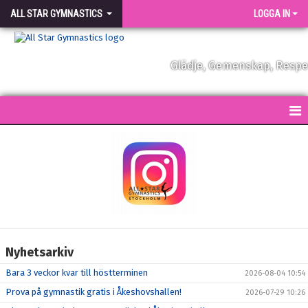
ALL STAR GYMNASTICS
LOGGA IN
Glädje, Gemenskap, Resp
START
KONTAKT
NYHETER
FÖRENINGEN
Nyhetsarkiv
VÅRA TRÄNARE
Bara 3 veckor kvar till höstterminen
2026-08-04 10:54
FÖRENINGSKLÄDER
Prova på gymnastik gratis i Åkeshovshallen!
2026-07-29 10:26