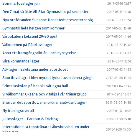
Sommarlovsläger juni
2017-05-16 12:57
Den 7 maj så åkte All Star Gymnastics på semester!
2017-05-15 16:48
Nya ordföranden Susanne Dannstedt presenterar sig
2017-05-12 16:51
Gymnastik hela helgen som kommer!
2017-05-03 15:48
Vårpokalen i Leksand 29-30 april
2017-05-01 14:46
Välkommen på Påsklovsläger
2017-03-27 15:42
Ännu ett framgångsrikt år - och ny styrelse
2017-03-15 14:19
Våra kommande läger
2017-03-14 15:51
AG-läger i Eskilstuna under sportlovet
2017-03-13 11:25
Sportlovslägret blev mycket lyckat även denna gång!
2017-03-08 13:45
Grimstaskolan på besök i vår egna hall
2017-03-04 17:45
Vi välkomnar Oksana och Vitalijs i vår tränargrupp!
2017-02-13 16:07
Snart är det sportlov, vi anordnar självklart läger!
2017-02-09 14:18
Ny träningsoverall
2017-01-17 11:49
Jullovsläger - Parkour & Tricking
2016-12-30 15:18
Internationella topptränare i Åkeshovshallen under
2016-12-29 15:00