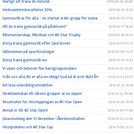
Härligt att träna de minsta!
2015-03-20 16:00
Verksamhetsberättelse 2014
2015-03-15 19:35
Gymnastik är för alla - nu startar vi AG-grupp för vuxna
2015-03-13 17:12
Vill du träna gymnastik på påsklovet?
2015-03-11 15:49
Riksmästerskap, Riksfinal och All Star Trophy
2015-02-18 10:37
Börja träna gymnastik efter Sportlovet
2015-02-17 11:21
Välkommen på sportlovsläger
2015-02-09 11:27
Börja träna gymnastik nu!
2015-01-19 11:01
Vi växer och behöver fler barngruppsledare
2015-01-19 10:30
Från oss alla till er alla en riktigt God Jul & Gott Nytt År!
2014-12-24 03:37
Att leva utvecklingsmodellen
2014-12-22 11:28
Direktanmälan till vårens grupper är nu öppen
2014-12-22 10:00
Resultaten för Höstupplagan av All Star Open
2014-12-20 19:41
Anmäl er till All Star Open!
2014-12-09 17:40
Julavslutning den 13 december i Åkeshovshallen
2014-12-03 22:16
Höstpokalen och All Star Cup
2014-11-30 22:21