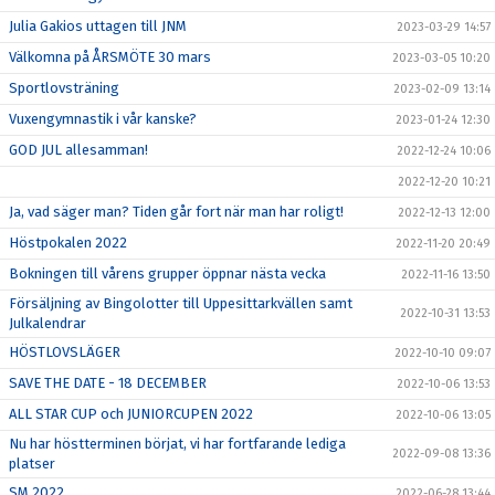
Julia Gakios uttagen till JNM
2023-03-29 14:57
Välkomna på ÅRSMÖTE 30 mars
2023-03-05 10:20
Sportlovsträning
2023-02-09 13:14
Vuxengymnastik i vår kanske?
2023-01-24 12:30
GOD JUL allesamman!
2022-12-24 10:06
2022-12-20 10:21
Ja, vad säger man? Tiden går fort när man har roligt!
2022-12-13 12:00
Höstpokalen 2022
2022-11-20 20:49
Bokningen till vårens grupper öppnar nästa vecka
2022-11-16 13:50
Försäljning av Bingolotter till Uppesittarkvällen samt
2022-10-31 13:53
Julkalendrar
HÖSTLOVSLÄGER
2022-10-10 09:07
SAVE THE DATE - 18 DECEMBER
2022-10-06 13:53
ALL STAR CUP och JUNIORCUPEN 2022
2022-10-06 13:05
Nu har höstterminen börjat, vi har fortfarande lediga
2022-09-08 13:36
platser
SM 2022
2022-06-28 13:44