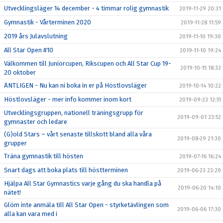
Utvecklingsläger 14 december - 4 timmar rolig gymnastik
2019-11-29 20:31
Gymnastik - Vårterminen 2020
2019-11-28 11:59
2019 års Julavslutning
2019-11-10 19:30
All Star Open #10
2019-11-10 19:24
Välkommen till Juniorcupen, Rikscupen och All Star Cup 19-
2019-10-15 18:32
20 oktober
ÄNTLIGEN - Nu kan ni boka in er på Höstlovsläger
2019-10-14 10:22
Höstlovsläger - mer info kommer inom kort
2019-09-23 12:51
Utvecklingsgruppen, nationell träningsgrupp för
2019-09-01 23:52
gymnaster och ledare
(G)old Stars – vårt senaste tillskott bland alla våra
2019-08-29 21:30
grupper
Träna gymnastik till hösten
2019-07-16 16:24
Snart dags att boka plats till höstterminen
2019-06-23 23:20
Hjälpa All Star Gymnastics varje gång du ska handla på
2019-06-20 14:10
nätet!
Glöm inte anmäla till All Star Open - styrketävlingen som
2019-06-06 17:30
alla kan vara med i