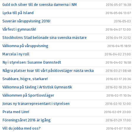
Guld och silver till de svenska damerna i NM
2016-05-07 16:38
Lycka till på Island
2016-05-06 13:07
Suverän våruppvisning 2016!
2016-05-03
Vårfest i gymnastik!
2016-04-27 12:00
Stockholms Stad belönade sina svenska mästare
2016-04-19 22:52
Välkomna på våruppvisning
2016-04-15 18:51
Marcela i ny roll
2016-04-02 21:00
Ny i styrelsen: Susanne Dannstedt
2016-04-02 16:58
Några platser kvar till vårt påsklovsläger nästa vecka
2016-03-21 08:48
Snabbare, högre, starkare!
2016-03-17 20:36
Välkomna på tävling i Artistisk Gymnastik
2016-02-18 20:34
Välkommen på Sportlovsläger
2016-02-11 10:54
Jonas ny tränarrepresentant i styrelsen
2016-02-10 12:00
Prata med Linn!
2016-02-09 23:00
Föreningsåret 2016 är igång
2016-01-29 17:00
Vill du jobba med oss?
2016-01-07 11:50