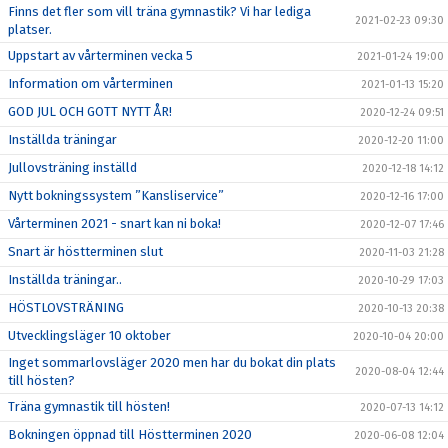
Finns det fler som vill träna gymnastik? Vi har lediga
2021-02-23 09:30
platser.
Uppstart av vårterminen vecka 5
2021-01-24 19:00
Information om vårterminen
2021-01-13 15:20
GOD JUL OCH GOTT NYTT ÅR!
2020-12-24 09:51
Inställda träningar
2020-12-20 11:00
Jullovsträning inställd
2020-12-18 14:12
Nytt bokningssystem ”Kansliservice”
2020-12-16 17:00
Vårterminen 2021 - snart kan ni boka!
2020-12-07 17:46
Snart är höstterminen slut
2020-11-03 21:28
Inställda träningar..
2020-10-29 17:03
HÖSTLOVSTRÄNING
2020-10-13 20:38
Utvecklingsläger 10 oktober
2020-10-04 20:00
Inget sommarlovsläger 2020 men har du bokat din plats
2020-08-04 12:44
till hösten?
Träna gymnastik till hösten!
2020-07-13 14:12
Bokningen öppnad till Höstterminen 2020
2020-06-08 12:04