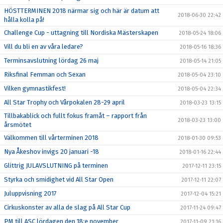
HÖSTTERMINEN 2018 närmar sig och här är datum att
2018-06-30 22:42
hålla kolla på!
Challenge Cup - uttagning till Nordiska Mästerskapen
2018-05-24 18:06
Vill du bli en av våra ledare?
2018-05-16 18:36
Terminsavslutning lördag 26 maj
2018-05-14 21:05
Riksfinal Femman och Sexan
2018-05-04 23:10
Vilken gymnastikfest!
2018-05-04 22:34
All Star Trophy och Vårpokalen 28-29 april
2018-03-23 13:15
Tillbakablick och fullt fokus framåt – rapport från
2018-03-23 13:00
årsmötet
Välkommen till vårterminen 2018
2018-01-30 09:53
Nya Åkeshov invigs 20 januari -18
2018-01-16 22:44
Glittrig JULAVSLUTNING på terminen
2017-12-11 23:15
Styrka och smidighet vid All Star Open
2017-12-11 22:07
Juluppvisning 2017
2017-12-04 15:21
Cirkuskonster av alla de slag på All Star Cup
2017-11-24 09:47
PM till ASC lördagen den 18:e november
2017-11-09 21:16