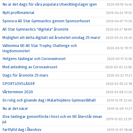
Nu är det dags för våra populära Utvecklingsläger igen
2020-05-10 14:45
Nytt profilmaterial
2020-04-24 19:53
Sponsra All Star Gymnastics genom Sponsorhuset
2020-04-07 11:36
All Star Gymnastics "digitala" årsmöte
2020-03-27 18:00
Möjlighet att delta digitalt vid årsmötet onsdag 25 mars!
2020-03-24 20:45
Välkomna till All Star Trophy, Challenge och
2020-03-12 19:11
Ungdomsmötet
Helgens tävlingar och Coronaviruset
2020-03-11 12:56
Med anledning av Coronaviruset
2020-03-02 22:50
Dags för årsmöte 25 mars
2020-02-22 11:21
SPORTLOVSLÄGER
2020-02-05 22:18
Vårterminen 2020
2020-01-08 21:26
En rolig och givande dag i Mälarhöjdens Gymnastikhall
2019-12-19 22:40
Nu är det nära!
2019-12-09 11:37
Elva tävlingar genomförda i höst och en till återstår innan
2019-12-03 22:39
jul
Fartfylld dag i Åkeshov
2019-12-01 18:48