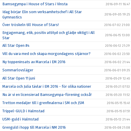
Bamsegympa i House of Stars i Vinsta
2016-09-11 16:47
Idag börjar Elin som verksamhetschef i All Star
2016-09-05 19:25
Gymnastics
Över tröskeln till House of Stars!
2016-07-02 21:00
Engagemang, etik, positiv attityd och glädje viktigt i All
2016-06-15 13:00
Star
All Star Open #4
2016-06-12 21:29
Vill du vara med och skapa morgondagens stjärnor?
2016-06-02 23:50
Ny toppeninsats av Marcela i EM 2016
2016-06-02 21:44
Sommarlovsläger
2016-06-01 09:35
All Star Open 11 juni
2016-05-29 12:45
Marcela och Julia tävlar i EM 2016 - för olika nationer
2016-05-21 07:53
Nu är vi en licensierad Bamsegympa-förening också!
2016-05-20 11:52
Tretton medaljer till i grenfinalerna i SM och JSM
2016-05-15 15:41
Trippel-GULD i Halmstad
2016-05-15 07:51
USM-guld i Halmstad
2016-05-13 21:44
Grenguld i hopp till Marcela i NM 2016
2016-05-08 21:08