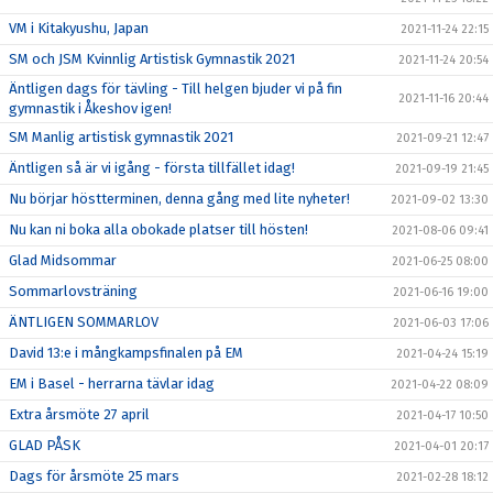
VM i Kitakyushu, Japan
2021-11-24 22:15
SM och JSM Kvinnlig Artistisk Gymnastik 2021
2021-11-24 20:54
Äntligen dags för tävling - Till helgen bjuder vi på fin
2021-11-16 20:44
gymnastik i Åkeshov igen!
SM Manlig artistisk gymnastik 2021
2021-09-21 12:47
Äntligen så är vi igång - första tillfället idag!
2021-09-19 21:45
Nu börjar höstterminen, denna gång med lite nyheter!
2021-09-02 13:30
Nu kan ni boka alla obokade platser till hösten!
2021-08-06 09:41
Glad Midsommar
2021-06-25 08:00
Sommarlovsträning
2021-06-16 19:00
ÄNTLIGEN SOMMARLOV
2021-06-03 17:06
David 13:e i mångkampsfinalen på EM
2021-04-24 15:19
EM i Basel - herrarna tävlar idag
2021-04-22 08:09
Extra årsmöte 27 april
2021-04-17 10:50
GLAD PÅSK
2021-04-01 20:17
Dags för årsmöte 25 mars
2021-02-28 18:12