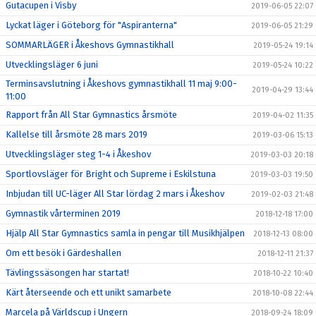
Gutacupen i Visby
2019-06-05 22:07
Lyckat läger i Göteborg för "Aspiranterna"
2019-06-05 21:29
SOMMARLÄGER i Åkeshovs Gymnastikhall
2019-05-24 19:14
Utvecklingsläger 6 juni
2019-05-24 10:22
Terminsavslutning i Åkeshovs gymnastikhall 11 maj 9:00-
2019-04-29 13:44
11:00
Rapport från All Star Gymnastics årsmöte
2019-04-02 11:35
Kallelse till årsmöte 28 mars 2019
2019-03-06 15:13
Utvecklingsläger steg 1-4 i Åkeshov
2019-03-03 20:18
Sportlovsläger för Bright och Supreme i Eskilstuna
2019-03-03 19:50
Inbjudan till UC-läger All Star lördag 2 mars i Åkeshov
2019-02-03 21:48
Gymnastik vårterminen 2019
2018-12-18 17:00
Hjälp All Star Gymnastics samla in pengar till Musikhjälpen
2018-12-13 08:00
Om ett besök i Gärdeshallen
2018-12-11 21:37
Tävlingssäsongen har startat!
2018-10-22 10:40
Kärt återseende och ett unikt samarbete
2018-10-08 22:44
Marcela på Världscup i Ungern
2018-09-24 18:09