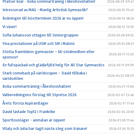
Platser kvar - boka sommarträning i Åkeshovshallen!
2026-06-29 09:47
DOKUMENT
Intresserad av MAG - Manlig Artistisk Gymnastik?
2026-06-15 19:43
BOKNING
Bokningen till höstterminen 2026 är nu öppen!
2026-06-14 18:26
Vi växer!
2026-06-12 13:59
FRITIDSKORTET
Sofia Johansson uttagen till Seniorgruppen
2026-05-28 09:52
VÅRA GULDSTÖDMEDLEMMAR
Fina prestationer på USM och SM i Malmö
2026-05-25 08:31
Stötta framtidens gymnaster – bli stödmedlem eller
2026-05-17 11:30
sponsor!
En fullspäckad och glädjefylld helg för All Star Gymnastics
2026-05-11 09:59
Stark comeback på världscupen – David tillbaka i
2026-04-22 08:29
världseliten
Boka sommarträning i Åkeshovshallen!
2026-04-21 11:06
Valberedningens förslag till Styrelse 2026
2026-03-07 23:46
Årets första Aspirantläger
2026-02-17 17:45
David tävlade Top12 i Frankrike
2026-02-04 20:51
Sportlovsläger - anmälan är öppen!
2026-01-28 11:44
Vitaly och Julia har tagit nästa steg som tränare!
2026-01-26 15:35