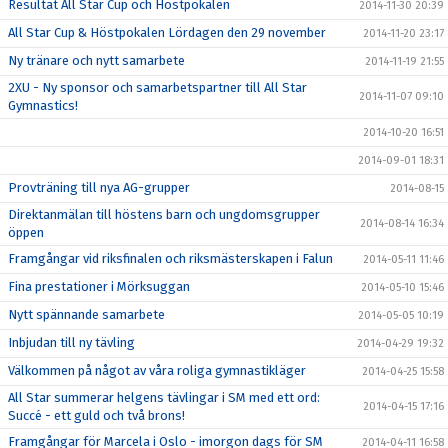
Resultat All Star Cup och Höstpokalen
2014-11-30 20:39
All Star Cup & Höstpokalen Lördagen den 29 november
2014-11-20 23:17
Ny tränare och nytt samarbete
2014-11-19 21:55
2XU - Ny sponsor och samarbetspartner till All Star
2014-11-07 09:10
Gymnastics!
2014-10-20 16:51
2014-09-01 18:31
Provträning till nya AG-grupper
2014-08-15
Direktanmälan till höstens barn och ungdomsgrupper
2014-08-14 16:34
öppen
Framgångar vid riksfinalen och riksmästerskapen i Falun
2014-05-11 11:46
Fina prestationer i Mörksuggan
2014-05-10 15:46
Nytt spännande samarbete
2014-05-05 10:19
Inbjudan till ny tävling
2014-04-29 19:32
Välkommen på något av våra roliga gymnastikläger
2014-04-25 15:58
All Star summerar helgens tävlingar i SM med ett ord:
2014-04-15 17:16
Succé - ett guld och två brons!
Framgångar för Marcela i Oslo - imorgon dags för SM
2014-04-11 16:58