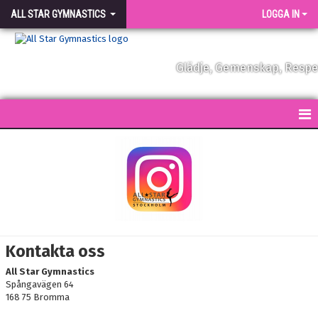
ALL STAR GYMNASTICS
LOGGA IN
Glädje, Gemenskap, Resp
START
KONTAKT
NYHETER
FÖRENINGEN
Kontakta oss
VÅRA TRÄNARE
All Star Gymnastics
Spångavägen 64
FÖRENINGSKLÄDER
168 75 Bromma