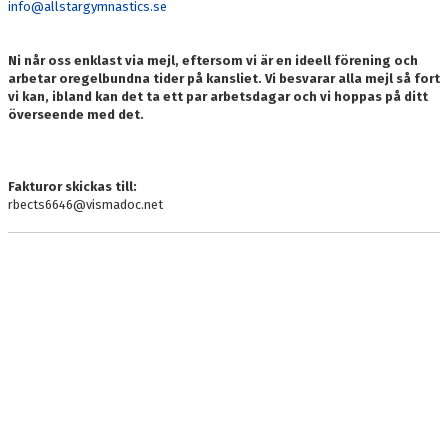
info@allstargymnastics.se
DOKUMENT
BOKNING
Ni når oss enklast via mejl, eftersom vi är en ideell förening och
arbetar oregelbundna tider på kansliet. Vi besvarar alla mejl så fort
vi kan, ibland kan det ta ett par arbetsdagar och vi hoppas på ditt
FRITIDSKORTET
överseende med det.
VÅRA GULDSTÖDMEDLEMMAR
Fakturor skickas till:
rbects6646@vismadoc.net