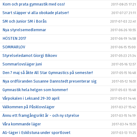
Kom och prata gymnastik med oss!
2017-08-25 17:21
Snart släpper vi alla obokade platser!
2017-07-27 21:11
SM och Junior SM i Borås
2017-07-03 22:41
Nya styrelsemedlemmar
2017-06-26 10:55
HÖSTEN 2017
2017-06-19 14:58
SOMMARLOV
2017-06-15 15:00
Styrelseledamot Giorgi Bikoev
2017-05-23 21:34
Sommarlovsläger juni
2017-05-16 12:57
Den 7 maj så åkte All Star Gymnastics på semester!
2017-05-15 16:48
Nya ordföranden Susanne Dannstedt presenterar sig
2017-05-12 16:51
Gymnastik hela helgen som kommer!
2017-05-03 15:48
Vårpokalen i Leksand 29-30 april
2017-05-01 14:46
Välkommen på Påsklovsläger
2017-03-27 15:42
Ännu ett framgångsrikt år - och ny styrelse
2017-03-15 14:19
Våra kommande läger
2017-03-14 15:51
AG-läger i Eskilstuna under sportlovet
2017-03-13 11:25