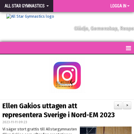
ALL STAR GYMNASTICS
LOGGA IN
Glädje, Gemenskap, Resp
START
KONTAKT
NYHETER
FÖRENINGEN
Ellen Gakios uttagen att
<
>
VÅRA TRÄNARE
representera Sverige i Nord-EM 2023
2023-11-11 09:23
FÖRENINGSKLÄDER
Vi säger stort grattis till Allstargymnasten