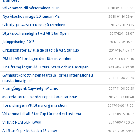
årsmötet
Välkommen till vårterminen 2018
2018-01-30 09:53
Nya Åkeshov invigs 20 januari -18
2018-01-16 22:44
Glittrig JULAVSLUTNING på terminen
2017-12-11 23:15
Styrka och smidighet vid All Star Open
2017-12-11 22:07
Juluppvisning 2017
2017-12-04 15:21
Cirkuskonster av alla de slag på All Star Cup
2017-11-24 09:47
PM till ASC lördagen den 18:e november
2017-11-09 21:16
Fina framgångar vid Future Stars och Mälarcupen
2017-11-08 22:08
Gymnastikdrottningen Marcela Torres internationell
2017-11-08 20:25
mästarinna igen!
Framgångsrik Cup-helg i Malmö
2017-11-08 20:25
Marcela Torres Nordeuropeisk Mästarinna!
2017-10-23 00:48
Förändringar i All Stars organisation
2017-10-20 19:00
Välkomna till All Star Cup i år med cirkustema
2017-09-22 16:57
VI HAR PLATSER KVAR!
2017-09-17 20:55
All Star Cup - boka den 18:e nov
2017-09-05 22:39