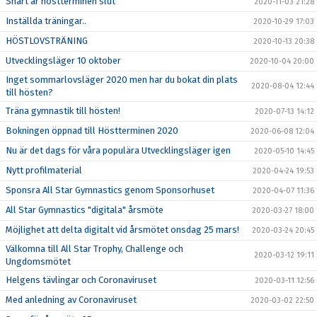
Snart är höstterminen slut
2020-11-03 21:28
Inställda träningar..
2020-10-29 17:03
HÖSTLOVSTRÄNING
2020-10-13 20:38
Utvecklingsläger 10 oktober
2020-10-04 20:00
Inget sommarlovsläger 2020 men har du bokat din plats
2020-08-04 12:44
till hösten?
Träna gymnastik till hösten!
2020-07-13 14:12
Bokningen öppnad till Höstterminen 2020
2020-06-08 12:04
Nu är det dags för våra populära Utvecklingsläger igen
2020-05-10 14:45
Nytt profilmaterial
2020-04-24 19:53
Sponsra All Star Gymnastics genom Sponsorhuset
2020-04-07 11:36
All Star Gymnastics "digitala" årsmöte
2020-03-27 18:00
Möjlighet att delta digitalt vid årsmötet onsdag 25 mars!
2020-03-24 20:45
Välkomna till All Star Trophy, Challenge och
2020-03-12 19:11
Ungdomsmötet
Helgens tävlingar och Coronaviruset
2020-03-11 12:56
Med anledning av Coronaviruset
2020-03-02 22:50