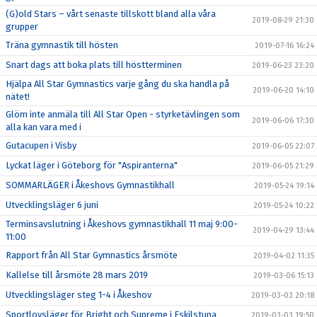
(G)old Stars – vårt senaste tillskott bland alla våra
2019-08-29 21:30
grupper
Träna gymnastik till hösten
2019-07-16 16:24
Snart dags att boka plats till höstterminen
2019-06-23 23:20
Hjälpa All Star Gymnastics varje gång du ska handla på
2019-06-20 14:10
nätet!
Glöm inte anmäla till All Star Open - styrketävlingen som
2019-06-06 17:30
alla kan vara med i
Gutacupen i Visby
2019-06-05 22:07
Lyckat läger i Göteborg för "Aspiranterna"
2019-06-05 21:29
SOMMARLÄGER i Åkeshovs Gymnastikhall
2019-05-24 19:14
Utvecklingsläger 6 juni
2019-05-24 10:22
Terminsavslutning i Åkeshovs gymnastikhall 11 maj 9:00-
2019-04-29 13:44
11:00
Rapport från All Star Gymnastics årsmöte
2019-04-02 11:35
Kallelse till årsmöte 28 mars 2019
2019-03-06 15:13
Utvecklingsläger steg 1-4 i Åkeshov
2019-03-03 20:18
Sportlovsläger för Bright och Supreme i Eskilstuna
2019-03-03 19:50