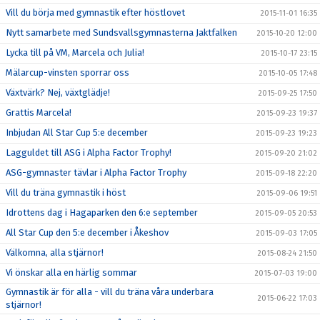
Vill du börja med gymnastik efter höstlovet
2015-11-01 16:35
Nytt samarbete med Sundsvallsgymnasterna Jaktfalken
2015-10-20 12:00
Lycka till på VM, Marcela och Julia!
2015-10-17 23:15
Mälarcup-vinsten sporrar oss
2015-10-05 17:48
Växtvärk? Nej, växtglädje!
2015-09-25 17:50
Grattis Marcela!
2015-09-23 19:37
Inbjudan All Star Cup 5:e december
2015-09-23 19:23
Lagguldet till ASG i Alpha Factor Trophy!
2015-09-20 21:02
ASG-gymnaster tävlar i Alpha Factor Trophy
2015-09-18 22:20
Vill du träna gymnastik i höst
2015-09-06 19:51
Idrottens dag i Hagaparken den 6:e september
2015-09-05 20:53
All Star Cup den 5:e december i Åkeshov
2015-09-03 17:05
Välkomna, alla stjärnor!
2015-08-24 21:50
Vi önskar alla en härlig sommar
2015-07-03 19:00
Gymnastik är för alla - vill du träna våra underbara
2015-06-22 17:03
stjärnor!