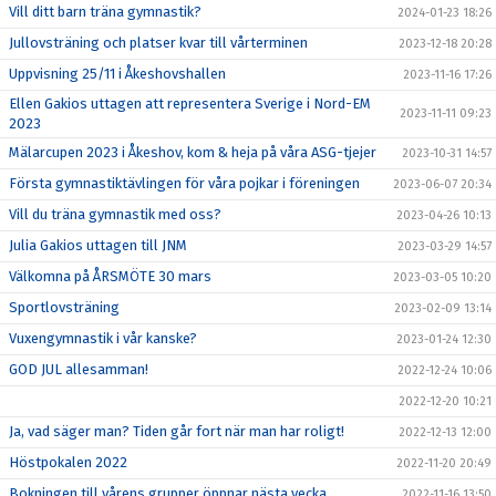
Vill ditt barn träna gymnastik?
2024-01-23 18:26
Jullovsträning och platser kvar till vårterminen
2023-12-18 20:28
Uppvisning 25/11 i Åkeshovshallen
2023-11-16 17:26
Ellen Gakios uttagen att representera Sverige i Nord-EM
2023-11-11 09:23
2023
Mälarcupen 2023 i Åkeshov, kom & heja på våra ASG-tjejer
2023-10-31 14:57
Första gymnastiktävlingen för våra pojkar i föreningen
2023-06-07 20:34
Vill du träna gymnastik med oss?
2023-04-26 10:13
Julia Gakios uttagen till JNM
2023-03-29 14:57
Välkomna på ÅRSMÖTE 30 mars
2023-03-05 10:20
Sportlovsträning
2023-02-09 13:14
Vuxengymnastik i vår kanske?
2023-01-24 12:30
GOD JUL allesamman!
2022-12-24 10:06
2022-12-20 10:21
Ja, vad säger man? Tiden går fort när man har roligt!
2022-12-13 12:00
Höstpokalen 2022
2022-11-20 20:49
Bokningen till vårens grupper öppnar nästa vecka
2022-11-16 13:50