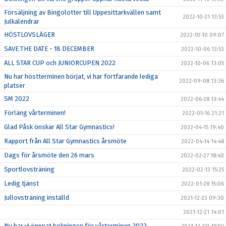
Försäljning av Bingolotter till Uppesittarkvällen samt
2022-10-31 13:53
Julkalendrar
HÖSTLOVSLÄGER
2022-10-10 09:07
SAVE THE DATE - 18 DECEMBER
2022-10-06 13:53
ALL STAR CUP och JUNIORCUPEN 2022
2022-10-06 13:05
Nu har höstterminen börjat, vi har fortfarande lediga
2022-09-08 13:36
platser
SM 2022
2022-06-28 13:44
Förläng vårterminen!
2022-05-16 21:21
Glad Påsk önskar All Star Gymnastics!
2022-04-15 19:40
Rapport från All Star Gymnastics årsmöte
2022-04-14 14:48
Dags för årsmöte den 26 mars
2022-02-27 18:40
Sportlovsträning
2022-02-13 15:25
Ledig tjänst
2022-01-28 15:06
Jullovsträning inställd
2021-12-23 09:30
2021-12-21 14:01
Nu har vi öppnat bokningen för vårterminen 2022