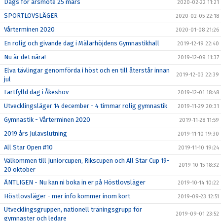
Dags för årsmöte 25 mars
2020-02-22 11:21
SPORTLOVSLÄGER
2020-02-05 22:18
Vårterminen 2020
2020-01-08 21:26
En rolig och givande dag i Mälarhöjdens Gymnastikhall
2019-12-19 22:40
Nu är det nära!
2019-12-09 11:37
Elva tävlingar genomförda i höst och en till återstår innan
2019-12-03 22:39
jul
Fartfylld dag i Åkeshov
2019-12-01 18:48
Utvecklingsläger 14 december - 4 timmar rolig gymnastik
2019-11-29 20:31
Gymnastik - Vårterminen 2020
2019-11-28 11:59
2019 års Julavslutning
2019-11-10 19:30
All Star Open #10
2019-11-10 19:24
Välkommen till Juniorcupen, Rikscupen och All Star Cup 19-
2019-10-15 18:32
20 oktober
ÄNTLIGEN - Nu kan ni boka in er på Höstlovsläger
2019-10-14 10:22
Höstlovsläger - mer info kommer inom kort
2019-09-23 12:51
Utvecklingsgruppen, nationell träningsgrupp för
2019-09-01 23:52
gymnaster och ledare