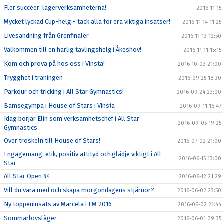
Fler succéer: lägerverksamheterna!
2016-11-15
Mycket lyckad Cup-helg - tack alla för era viktiga insatser!
2016-11-14 11:25
Livesändning från Grenfinaler
2016-11-13 12:50
Välkommen till en härlig tävlingshelg i Åkeshov!
2016-11-11 15:15
Kom och prova på hos oss i Vinsta!
2016-10-03 21:00
Trygghet i träningen
2016-09-25 18:30
Parkour och tricking i All Star Gymnastics!
2016-09-24 23:00
Bamsegympa i House of Stars i Vinsta
2016-09-11 16:47
Idag börjar Elin som verksamhetschef i All Star
2016-09-05 19:25
Gymnastics
Över tröskeln till House of Stars!
2016-07-02 21:00
Engagemang, etik, positiv attityd och glädje viktigt i All
2016-06-15 13:00
Star
All Star Open #4
2016-06-12 21:29
Vill du vara med och skapa morgondagens stjärnor?
2016-06-02 23:50
Ny toppeninsats av Marcela i EM 2016
2016-06-02 21:44
Sommarlovsläger
2016-06-01 09:35