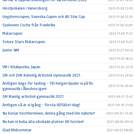
2021-12-09 18:50
Höstpokalen i Vänersborg
2021-11-28 22:05
Ungdomscupen, Svenska Cupen och All Star Cup
2021-11-28 12:39
Syskonen Coche från Frankrike
2021-11-28 12:09
Mälarcupen
2021-11-28 11:22
Future Stars Mälarcupen
2021-11-28 11:01
Junior NM
2021-11-27 09:41
2021-11-25 18:22
VM i Kitakyushu, Japan
2021-11-24 22:15
SM och JSM Kvinnlig Artistisk Gymnastik 2021
2021-11-24 20:54
Äntligen dags för tävling - Till helgen bjuder vi på fin
2021-11-16 20:44
gymnastik i Åkeshov igen!
SM Manlig artistisk gymnastik 2021
2021-09-21 12:47
Äntligen så är vi igång - första tillfället idag!
2021-09-19 21:45
Nu börjar höstterminen, denna gång med lite nyheter!
2021-09-02 13:30
Nu kan ni boka alla obokade platser till hösten!
2021-08-06 09:41
Glad Midsommar
2021-06-25 08:00