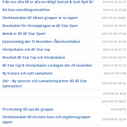
Från oss alla till er alla en riktigt God Jul & Gott Nytt År!
2014-12-24 03:37
Att leva utvecklingsmodellen
2014-12-22 11:28
Direktanmälan till vårens grupper är nu öppen
2014-12-22 10:00
Resultaten för Höstupplagan av All Star Open
2014-12-20 19:41
Anmäl er till All Star Open!
2014-12-09 17:40
Julavslutning den 13 december i Åkeshovshallen
2014-12-03 22:16
Höstpokalen och All Star Cup
2014-11-30 22:21
Resultat All Star Cup och Höstpokalen
2014-11-30 20:39
All Star Cup & Höstpokalen Lördagen den 29 november
2014-11-20 23:17
Ny tränare och nytt samarbete
2014-11-19 21:55
2XU - Ny sponsor och samarbetspartner till All Star
2014-11-07 09:10
Gymnastics!
2014-10-20 16:51
2014-09-01 18:31
Provträning till nya AG-grupper
2014-08-15
Direktanmälan till höstens barn och ungdomsgrupper
2014-08-14 16:34
öppen