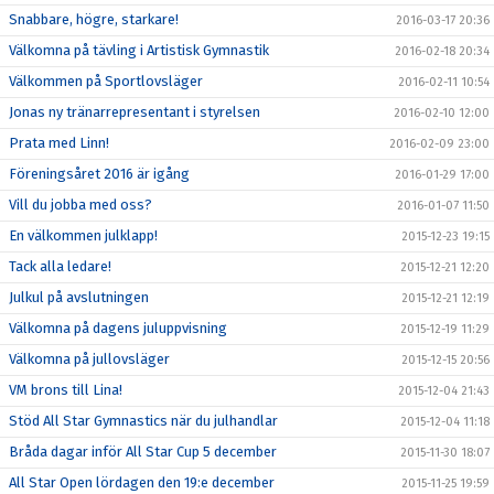
Snabbare, högre, starkare!
2016-03-17 20:36
Välkomna på tävling i Artistisk Gymnastik
2016-02-18 20:34
Välkommen på Sportlovsläger
2016-02-11 10:54
Jonas ny tränarrepresentant i styrelsen
2016-02-10 12:00
Prata med Linn!
2016-02-09 23:00
Föreningsåret 2016 är igång
2016-01-29 17:00
Vill du jobba med oss?
2016-01-07 11:50
En välkommen julklapp!
2015-12-23 19:15
Tack alla ledare!
2015-12-21 12:20
Julkul på avslutningen
2015-12-21 12:19
Välkomna på dagens juluppvisning
2015-12-19 11:29
Välkomna på jullovsläger
2015-12-15 20:56
VM brons till Lina!
2015-12-04 21:43
Stöd All Star Gymnastics när du julhandlar
2015-12-04 11:18
Bråda dagar inför All Star Cup 5 december
2015-11-30 18:07
All Star Open lördagen den 19:e december
2015-11-25 19:59