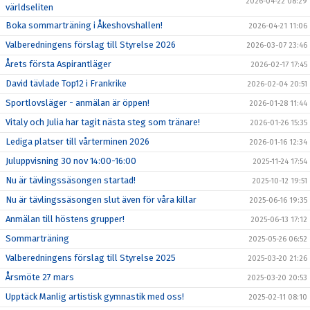
2026-04-22 08:29
världseliten
Boka sommarträning i Åkeshovshallen!
2026-04-21 11:06
Valberedningens förslag till Styrelse 2026
2026-03-07 23:46
Årets första Aspirantläger
2026-02-17 17:45
David tävlade Top12 i Frankrike
2026-02-04 20:51
Sportlovsläger - anmälan är öppen!
2026-01-28 11:44
Vitaly och Julia har tagit nästa steg som tränare!
2026-01-26 15:35
Lediga platser till vårterminen 2026
2026-01-16 12:34
Juluppvisning 30 nov 14:00-16:00
2025-11-24 17:54
Nu är tävlingssäsongen startad!
2025-10-12 19:51
Nu är tävlingssäsongen slut även för våra killar
2025-06-16 19:35
Anmälan till höstens grupper!
2025-06-13 17:12
Sommarträning
2025-05-26 06:52
Valberedningens förslag till Styrelse 2025
2025-03-20 21:26
Årsmöte 27 mars
2025-03-20 20:53
Upptäck Manlig artistisk gymnastik med oss!
2025-02-11 08:10