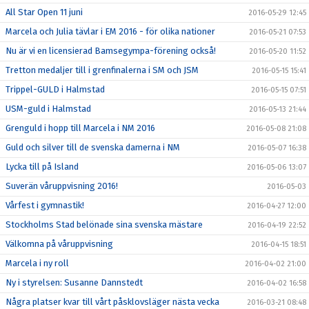
All Star Open 11 juni
2016-05-29 12:45
Marcela och Julia tävlar i EM 2016 - för olika nationer
2016-05-21 07:53
Nu är vi en licensierad Bamsegympa-förening också!
2016-05-20 11:52
Tretton medaljer till i grenfinalerna i SM och JSM
2016-05-15 15:41
Trippel-GULD i Halmstad
2016-05-15 07:51
USM-guld i Halmstad
2016-05-13 21:44
Grenguld i hopp till Marcela i NM 2016
2016-05-08 21:08
Guld och silver till de svenska damerna i NM
2016-05-07 16:38
Lycka till på Island
2016-05-06 13:07
Suverän våruppvisning 2016!
2016-05-03
Vårfest i gymnastik!
2016-04-27 12:00
Stockholms Stad belönade sina svenska mästare
2016-04-19 22:52
Välkomna på våruppvisning
2016-04-15 18:51
Marcela i ny roll
2016-04-02 21:00
Ny i styrelsen: Susanne Dannstedt
2016-04-02 16:58
Några platser kvar till vårt påsklovsläger nästa vecka
2016-03-21 08:48