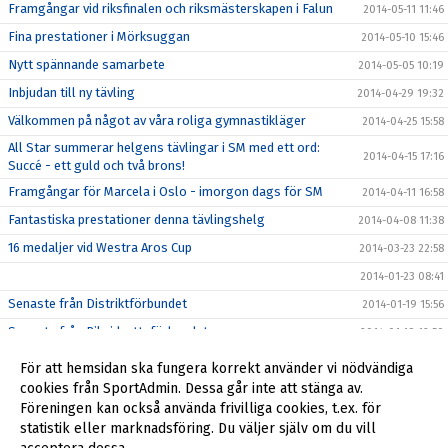
Framgångar vid riksfinalen och riksmästerskapen i Falun
2014-05-11 11:46
Fina prestationer i Mörksuggan
2014-05-10 15:46
Nytt spännande samarbete
2014-05-05 10:19
Inbjudan till ny tävling
2014-04-29 19:32
Välkommen på något av våra roliga gymnastikläger
2014-04-25 15:58
All Star summerar helgens tävlingar i SM med ett ord:
2014-04-15 17:16
Succé - ett guld och två brons!
Framgångar för Marcela i Oslo - imorgon dags för SM
2014-04-11 16:58
Fantastiska prestationer denna tävlingshelg
2014-04-08 11:38
16 medaljer vid Westra Aros Cup
2014-03-23 22:58
2014-01-23 08:41
Senaste från Distriktförbundet
2014-01-19 15:56
Senaste från Riksidrottsförbundet
2014-01-19 12:50
Anmälan för stödmedlem eller nya medlemmar
2014-01-18 21:31
För att hemsidan ska fungera korrekt använder vi nödvändiga
Godkännande för publicering av bilder på ert barn
cookies från SportAdmin. Dessa går inte att stänga av.
2014-01-16 20:03
Föreningen kan också använda frivilliga cookies, t.ex. för
Äntligen igång
2014-01-16 17:26
statistik eller marknadsföring. Du väljer själv om du vill