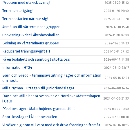
Problem med utskick av mejl
2025-01-29 15:42
Terminen är igång!
2025-01-26 19:40
Terminsstarten närmar sig!
2025-01-03 10:28
Anmälan till vårterminens grupper
2024-12-18 15:48
Uppvisning 8 dec i Åkeshovshallen
2024-11-28 16:00
Bokning av vårterminens grupper!
2024-11-20 14:23
Reducerad träningsavgift HT
2024-10-14 09:42
Få en biobiljett och samtidigt stötta oss
2024-09-19 14:38
Information HT24
2024-08-10 22:17
Barn och Bredd - terminsavslutning, läger och information
2024-05-16 12:21
om hösten
Milla Nyman - uttagen till Juniorlandslaget
2024-04-08 14:14
David och Milla bästa svenskar vid Nordiska Mästerskapen
2024-04-06 21:33
i Oslo
Påsklovsläger i Mälarhöjdens gymnastikhall
2024-03-24 14:40
Sportlovsläger i Åkeshovshallen
2024-02-18 08:18
Vi söker dig som vill vara med och driva föreningen framåt
2024-02-16 10:15