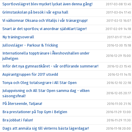
Sportlovslägret blev mycket lyckat även denna gång!
2017-03-08 13:45
Grimstaskolan på besök i vår egna hall
2017-03-04 17:45
Vi välkomnar Oksana och Vitalijs i vår tränargrupp!
2017-02-13 16:07
Snart är det sportlov, vi anordnar självklart läger!
2017-02-09 14:18
Ny träningsoverall
2017-01-17 11:49
Jullovsläger - Parkour & Tricking
2016-12-30 15:18
Internationella topptränare i Åkeshovshallen under
2016-12-29 15:00
julhelgen
Inför det nya gymnastikåret - vår ordförande summerar!
2016-12-23 15:45
Aspirantgruppen för 2017 utsedd
2016-12-11 14:15
Tonya och Oleg totalsegrare i All Star Open
2016-12-10 22:18
Juluppvisning och All Star Open samma dag - vilken
2016-12-05 20:17
säsongsfinal!
På återseende, Tatjana!
2016-11-30 21:16
Bra prestationer på Top Gym i Belgien
2016-11-29 13:00
Bra jobbat i Falun!
2016-11-29 11:30
Dags att anmäla sig till vinterns bästa lägerdagar!
2016-11-18 20:00