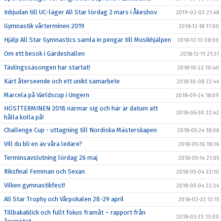
Inbjudan till UC-läger All Star lördag 2 mars i Åkeshov
2019-02-03 21:48
Gymnastik vårterminen 2019
2018-12-18 17:00
Hjälp All Star Gymnastics samla in pengar till Musikhjälpen
2018-12-13 08:00
Om ett besök i Gärdeshallen
2018-12-11 21:37
Tävlingssäsongen har startat!
2018-10-22 10:40
Kärt återseende och ett unikt samarbete
2018-10-08 22:44
Marcela på Världscup i Ungern
2018-09-24 18:09
HÖSTTERMINEN 2018 närmar sig och här är datum att
2018-06-30 22:42
hålla kolla på!
Challenge Cup - uttagning till Nordiska Mästerskapen
2018-05-24 18:06
Vill du bli en av våra ledare?
2018-05-16 18:36
Terminsavslutning lördag 26 maj
2018-05-14 21:05
Riksfinal Femman och Sexan
2018-05-04 23:10
Vilken gymnastikfest!
2018-05-04 22:34
All Star Trophy och Vårpokalen 28-29 april
2018-03-23 13:15
Tillbakablick och fullt fokus framåt – rapport från
2018-03-23 13:00