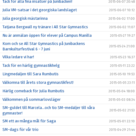
Tack för alla fina insatser på Junibacken!
2015-06-07 20:48
Julia VM-satsar i det georgiska landslaget
2015-06-07 10:12
Julia georgisk mästarinna
2015-06-02 17:00
Tatjana Bergwall ny tränare i All Star Gymnastics
2015-06-02 11:07
Nu är anmälan öppen för elever på Campus Manilla
2015-05-27 19:27
Kom och se All Star Gymnastics på Junibackens
2015-05-24 21:00
Barnkulturfestival 6 - 7 juni
Vilka ledare vi har!
2015-05-23 16:37
Tack för en härlig gymnastikhelg
2015-05-11 22:22
Lingmedaljen till Sara Rumbutis
2015-05-10 19:53
Välkomna till årets stora gymnastikfest!
2015-05-05 23:11
Härlig comeback för Julia Rumbutis
2015-05-04 18:00
Välkommen på sommarlovsläger
2015-05-03 08:34
SM-guldet till Marcela...och tio SM-medaljer till våra
2015-05-02 21:53
gymnaster!
SM ett av många mål för Saga
2015-05-01 22:10
SM-dags för vår trio
2015-04-29 21:44