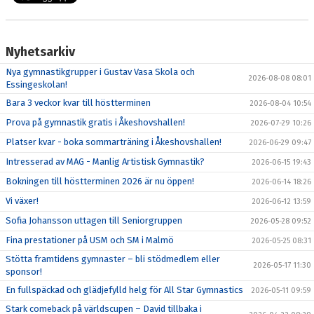
Nyhetsarkiv
Nya gymnastikgrupper i Gustav Vasa Skola och
2026-08-08 08:01
Essingeskolan!
Bara 3 veckor kvar till höstterminen
2026-08-04 10:54
Prova på gymnastik gratis i Åkeshovshallen!
2026-07-29 10:26
Platser kvar - boka sommarträning i Åkeshovshallen!
2026-06-29 09:47
Intresserad av MAG - Manlig Artistisk Gymnastik?
2026-06-15 19:43
Bokningen till höstterminen 2026 är nu öppen!
2026-06-14 18:26
Vi växer!
2026-06-12 13:59
Sofia Johansson uttagen till Seniorgruppen
2026-05-28 09:52
Fina prestationer på USM och SM i Malmö
2026-05-25 08:31
Stötta framtidens gymnaster – bli stödmedlem eller
2026-05-17 11:30
sponsor!
En fullspäckad och glädjefylld helg för All Star Gymnastics
2026-05-11 09:59
Stark comeback på världscupen – David tillbaka i