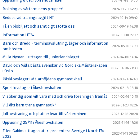
Uppvisning 8 dec i Åkeshovshallen
2024-11-28 16:00
Bokning av vårterminens grupper!
2024-11-20 14:23
Reducerad träningsavgift HT
2024-10-14 09:42
Få en biobiljett och samtidigt stötta oss
2024-09-19 14:38
Information HT24
2024-08-10 22:17
Barn och Bredd - terminsavslutning, läger och information
2024-05-16 12:21
om hösten
Milla Nyman - uttagen till Juniorlandslaget
2024-04-08 14:14
David och Milla bästa svenskar vid Nordiska Mästerskapen
2024-04-06 21:33
i Oslo
Påsklovsläger i Mälarhöjdens gymnastikhall
2024-03-24 14:40
Sportlovsläger i Åkeshovshallen
2024-02-18 08:18
Vi söker dig som vill vara med och driva föreningen framåt
2024-02-16 10:15
Vill ditt barn träna gymnastik?
2024-01-23 18:26
Jullovsträning och platser kvar till vårterminen
2023-12-18 20:28
Uppvisning 25/11 i Åkeshovshallen
2023-11-16 17:26
Ellen Gakios uttagen att representera Sverige i Nord-EM
2023-11-11 09:23
2023