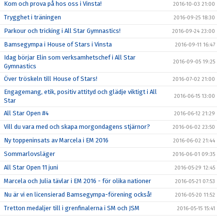
Kom och prova på hos oss i Vinsta!
2016-10-03 21:00
Trygghet i träningen
2016-09-25 18:30
Parkour och tricking i All Star Gymnastics!
2016-09-24 23:00
Bamsegympa i House of Stars i Vinsta
2016-09-11 16:47
Idag börjar Elin som verksamhetschef i All Star
2016-09-05 19:25
Gymnastics
Över tröskeln till House of Stars!
2016-07-02 21:00
Engagemang, etik, positiv attityd och glädje viktigt i All
2016-06-15 13:00
Star
All Star Open #4
2016-06-12 21:29
Vill du vara med och skapa morgondagens stjärnor?
2016-06-02 23:50
Ny toppeninsats av Marcela i EM 2016
2016-06-02 21:44
Sommarlovsläger
2016-06-01 09:35
All Star Open 11 juni
2016-05-29 12:45
Marcela och Julia tävlar i EM 2016 - för olika nationer
2016-05-21 07:53
Nu är vi en licensierad Bamsegympa-förening också!
2016-05-20 11:52
Tretton medaljer till i grenfinalerna i SM och JSM
2016-05-15 15:41