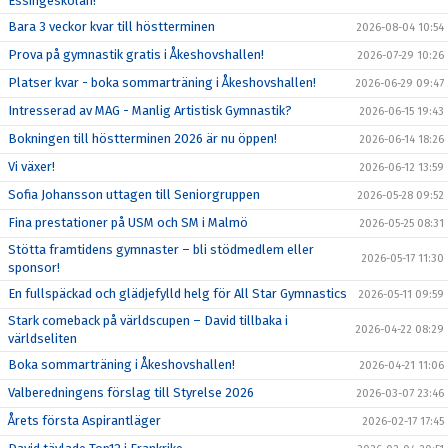
Essingeskolan!
Bara 3 veckor kvar till höstterminen
2026-08-04 10:54
Prova på gymnastik gratis i Åkeshovshallen!
2026-07-29 10:26
Platser kvar - boka sommarträning i Åkeshovshallen!
2026-06-29 09:47
Intresserad av MAG - Manlig Artistisk Gymnastik?
2026-06-15 19:43
Bokningen till höstterminen 2026 är nu öppen!
2026-06-14 18:26
Vi växer!
2026-06-12 13:59
Sofia Johansson uttagen till Seniorgruppen
2026-05-28 09:52
Fina prestationer på USM och SM i Malmö
2026-05-25 08:31
Stötta framtidens gymnaster – bli stödmedlem eller
2026-05-17 11:30
sponsor!
En fullspäckad och glädjefylld helg för All Star Gymnastics
2026-05-11 09:59
Stark comeback på världscupen – David tillbaka i
2026-04-22 08:29
världseliten
Boka sommarträning i Åkeshovshallen!
2026-04-21 11:06
Valberedningens förslag till Styrelse 2026
2026-03-07 23:46
Årets första Aspirantläger
2026-02-17 17:45