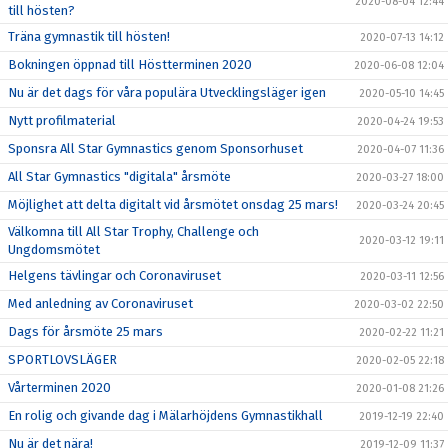
2020-08-04 12:44
till hösten?
Träna gymnastik till hösten!
2020-07-13 14:12
Bokningen öppnad till Höstterminen 2020
2020-06-08 12:04
Nu är det dags för våra populära Utvecklingsläger igen
2020-05-10 14:45
Nytt profilmaterial
2020-04-24 19:53
Sponsra All Star Gymnastics genom Sponsorhuset
2020-04-07 11:36
All Star Gymnastics "digitala" årsmöte
2020-03-27 18:00
Möjlighet att delta digitalt vid årsmötet onsdag 25 mars!
2020-03-24 20:45
Välkomna till All Star Trophy, Challenge och
2020-03-12 19:11
Ungdomsmötet
Helgens tävlingar och Coronaviruset
2020-03-11 12:56
Med anledning av Coronaviruset
2020-03-02 22:50
Dags för årsmöte 25 mars
2020-02-22 11:21
SPORTLOVSLÄGER
2020-02-05 22:18
Vårterminen 2020
2020-01-08 21:26
En rolig och givande dag i Mälarhöjdens Gymnastikhall
2019-12-19 22:40
Nu är det nära!
2019-12-09 11:37