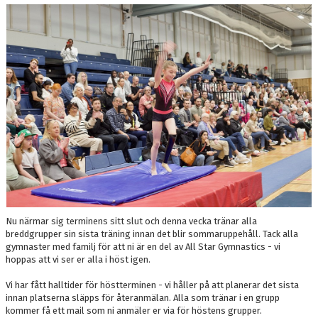
DOKUMENT
BOKNING
FRITIDSKORTET
VÅRA GULDSTÖDMEDLEMMAR
Nu närmar sig terminens sitt slut och denna vecka tränar alla
breddgrupper sin sista träning innan det blir sommaruppehåll. Tack alla
gymnaster med familj för att ni är en del av All Star Gymnastics - vi
hoppas att vi ser er alla i höst igen.
Vi har fått halltider för höstterminen - vi håller på att planerar det sista
innan platserna släpps för återanmälan. Alla som tränar i en grupp
kommer få ett mail som ni anmäler er via för höstens grupper.