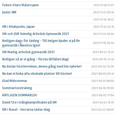
Future Stars Mälarcupen
2021-11-28 11:01
Junior NM
2021-11-27 09:41
2021-11-25 18:22
VM i Kitakyushu, Japan
2021-11-24 22:15
SM och JSM Kvinnlig Artistisk Gymnastik 2021
2021-11-24 20:54
Äntligen dags för tävling - Till helgen bjuder vi på fin
2021-11-16 20:44
gymnastik i Åkeshov igen!
SM Manlig artistisk gymnastik 2021
2021-09-21 12:47
Äntligen så är vi igång - första tillfället idag!
2021-09-19 21:45
Nu börjar höstterminen, denna gång med lite nyheter!
2021-09-02 13:30
Nu kan ni boka alla obokade platser till hösten!
2021-08-06 09:41
Glad Midsommar
2021-06-25 08:00
Sommarlovsträning
2021-06-16 19:00
ÄNTLIGEN SOMMARLOV
2021-06-03 17:06
David 13:e i mångkampsfinalen på EM
2021-04-24 15:19
EM i Basel - herrarna tävlar idag
2021-04-22 08:09