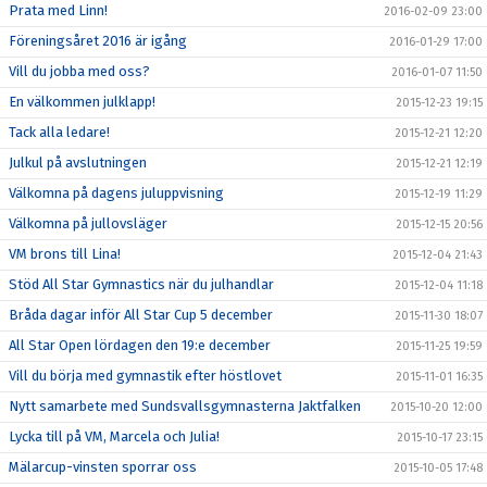
Prata med Linn!
2016-02-09 23:00
Föreningsåret 2016 är igång
2016-01-29 17:00
Vill du jobba med oss?
2016-01-07 11:50
En välkommen julklapp!
2015-12-23 19:15
Tack alla ledare!
2015-12-21 12:20
Julkul på avslutningen
2015-12-21 12:19
Välkomna på dagens juluppvisning
2015-12-19 11:29
Välkomna på jullovsläger
2015-12-15 20:56
VM brons till Lina!
2015-12-04 21:43
Stöd All Star Gymnastics när du julhandlar
2015-12-04 11:18
Bråda dagar inför All Star Cup 5 december
2015-11-30 18:07
All Star Open lördagen den 19:e december
2015-11-25 19:59
Vill du börja med gymnastik efter höstlovet
2015-11-01 16:35
Nytt samarbete med Sundsvallsgymnasterna Jaktfalken
2015-10-20 12:00
Lycka till på VM, Marcela och Julia!
2015-10-17 23:15
Mälarcup-vinsten sporrar oss
2015-10-05 17:48