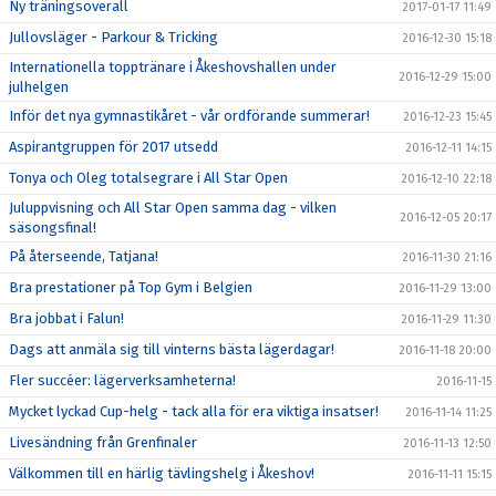
Ny träningsoverall
2017-01-17 11:49
Jullovsläger - Parkour & Tricking
2016-12-30 15:18
Internationella topptränare i Åkeshovshallen under
2016-12-29 15:00
julhelgen
Inför det nya gymnastikåret - vår ordförande summerar!
2016-12-23 15:45
Aspirantgruppen för 2017 utsedd
2016-12-11 14:15
Tonya och Oleg totalsegrare i All Star Open
2016-12-10 22:18
Juluppvisning och All Star Open samma dag - vilken
2016-12-05 20:17
säsongsfinal!
På återseende, Tatjana!
2016-11-30 21:16
Bra prestationer på Top Gym i Belgien
2016-11-29 13:00
Bra jobbat i Falun!
2016-11-29 11:30
Dags att anmäla sig till vinterns bästa lägerdagar!
2016-11-18 20:00
Fler succéer: lägerverksamheterna!
2016-11-15
Mycket lyckad Cup-helg - tack alla för era viktiga insatser!
2016-11-14 11:25
Livesändning från Grenfinaler
2016-11-13 12:50
Välkommen till en härlig tävlingshelg i Åkeshov!
2016-11-11 15:15