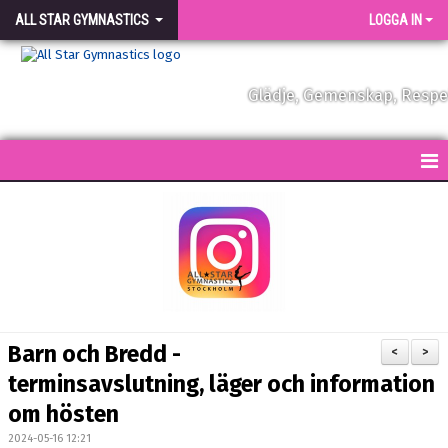
ALL STAR GYMNASTICS
LOGGA IN
Glädje, Gemenskap, Resp
START
KONTAKT
NYHETER
FÖRENINGEN
Barn och Bredd -
<
>
VÅRA TRÄNARE
terminsavslutning, läger och information
om hösten
FÖRENINGSKLÄDER
2024-05-16 12:21