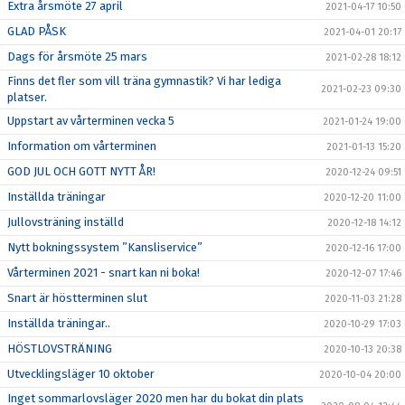
Extra årsmöte 27 april
2021-04-17 10:50
GLAD PÅSK
2021-04-01 20:17
Dags för årsmöte 25 mars
2021-02-28 18:12
Finns det fler som vill träna gymnastik? Vi har lediga
2021-02-23 09:30
platser.
Uppstart av vårterminen vecka 5
2021-01-24 19:00
Information om vårterminen
2021-01-13 15:20
GOD JUL OCH GOTT NYTT ÅR!
2020-12-24 09:51
Inställda träningar
2020-12-20 11:00
Jullovsträning inställd
2020-12-18 14:12
Nytt bokningssystem ”Kansliservice”
2020-12-16 17:00
Vårterminen 2021 - snart kan ni boka!
2020-12-07 17:46
Snart är höstterminen slut
2020-11-03 21:28
Inställda träningar..
2020-10-29 17:03
HÖSTLOVSTRÄNING
2020-10-13 20:38
Utvecklingsläger 10 oktober
2020-10-04 20:00
Inget sommarlovsläger 2020 men har du bokat din plats