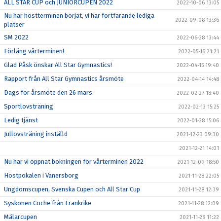
ALL STAR CUP och JUNIORCUPEN 2022
2022-10-06 13:05
Nu har höstterminen börjat, vi har fortfarande lediga
2022-09-08 13:36
platser
SM 2022
2022-06-28 13:44
Förläng vårterminen!
2022-05-16 21:21
Glad Påsk önskar All Star Gymnastics!
2022-04-15 19:40
Rapport från All Star Gymnastics årsmöte
2022-04-14 14:48
Dags för årsmöte den 26 mars
2022-02-27 18:40
Sportlovsträning
2022-02-13 15:25
Ledig tjänst
2022-01-28 15:06
Jullovsträning inställd
2021-12-23 09:30
2021-12-21 14:01
Nu har vi öppnat bokningen för vårterminen 2022
2021-12-09 18:50
Höstpokalen i Vänersborg
2021-11-28 22:05
Ungdomscupen, Svenska Cupen och All Star Cup
2021-11-28 12:39
Syskonen Coche från Frankrike
2021-11-28 12:09
Mälarcupen
2021-11-28 11:22