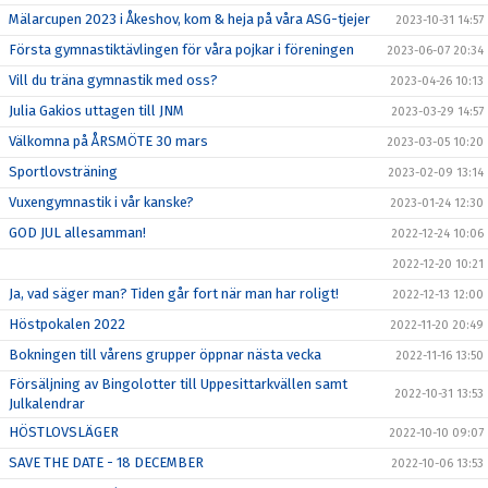
Mälarcupen 2023 i Åkeshov, kom & heja på våra ASG-tjejer
2023-10-31 14:57
Första gymnastiktävlingen för våra pojkar i föreningen
2023-06-07 20:34
Vill du träna gymnastik med oss?
2023-04-26 10:13
Julia Gakios uttagen till JNM
2023-03-29 14:57
Välkomna på ÅRSMÖTE 30 mars
2023-03-05 10:20
Sportlovsträning
2023-02-09 13:14
Vuxengymnastik i vår kanske?
2023-01-24 12:30
GOD JUL allesamman!
2022-12-24 10:06
2022-12-20 10:21
Ja, vad säger man? Tiden går fort när man har roligt!
2022-12-13 12:00
Höstpokalen 2022
2022-11-20 20:49
Bokningen till vårens grupper öppnar nästa vecka
2022-11-16 13:50
Försäljning av Bingolotter till Uppesittarkvällen samt
2022-10-31 13:53
Julkalendrar
HÖSTLOVSLÄGER
2022-10-10 09:07
SAVE THE DATE - 18 DECEMBER
2022-10-06 13:53