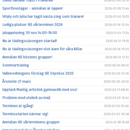
David tävlade Top12 i Frankrike
2026-02-04 20:51
Sportlovsläger - anmälan är öppen!
2026-01-28 11:44
Vitaly och Julia har tagit nästa steg som tränare!
2026-01-26 15:35
Lediga platser till vårterminen 2026
2026-01-16 12:34
Juluppvisning 30 nov 14:00-16:00
2025-11-24 17:54
Nu är tävlingssäsongen startad!
2025-10-12 19:51
Nu är tävlingssäsongen slut även för våra killar
2025-06-16 19:35
Anmälan till höstens grupper!
2025-06-13 17:12
Sommarträning
2025-05-26 06:52
Valberedningens förslag till Styrelse 2025
2025-03-20 21:26
Årsmöte 27 mars
2025-03-20 20:53
Upptäck Manlig artistisk gymnastik med oss!
2025-02-11 08:10
Problem med utskick av mejl
2025-01-29 15:42
Terminen är igång!
2025-01-26 19:40
Terminsstarten närmar sig!
2025-01-03 10:28
Anmälan till vårterminens grupper
2024-12-18 15:48