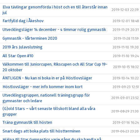
Elva tävlingar genomförda i höst och en till återstår innan
2019-12-03 22:39
jul
Fartfylld dag i Åkeshov
2019-12-01 18:48
Utvecklingsläger 14 december - 4 timmar rolig gymnastik
2019-11-29 20:31
Gymnastik - Vårterminen 2020
2019-11-28 11:59
2019 års Julavslutning
2019-11-10 19:30
All Star Open #10
2019-11-10 19:24
Välkommen till Juniorcupen, Rikscupen och All Star Cup 19-
2019-10-15 18:32
20 oktober
ÄNTLIGEN - Nu kan ni boka in er på Höstlovsläger
2019-10-14 10:22
Höstlovsläger - mer info kommer inom kort
2019-09-23 12:51
Utvecklingsgruppen, nationell träningsgrupp för
2019-09-01 23:52
gymnaster och ledare
(G)old Stars – vårt senaste tillskott bland alla våra
2019-08-29 21:30
grupper
Träna gymnastik till hösten
2019-07-16 16:24
Snart dags att boka plats till höstterminen
2019-06-23 23:20
Hjälpa All Star Gymnastics varje gång du ska handla på