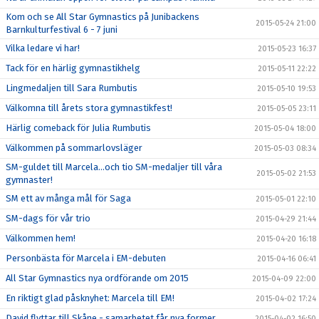
Kom och se All Star Gymnastics på Junibackens
2015-05-24 21:00
Barnkulturfestival 6 - 7 juni
Vilka ledare vi har!
2015-05-23 16:37
Tack för en härlig gymnastikhelg
2015-05-11 22:22
Lingmedaljen till Sara Rumbutis
2015-05-10 19:53
Välkomna till årets stora gymnastikfest!
2015-05-05 23:11
Härlig comeback för Julia Rumbutis
2015-05-04 18:00
Välkommen på sommarlovsläger
2015-05-03 08:34
SM-guldet till Marcela...och tio SM-medaljer till våra
2015-05-02 21:53
gymnaster!
SM ett av många mål för Saga
2015-05-01 22:10
SM-dags för vår trio
2015-04-29 21:44
Välkommen hem!
2015-04-20 16:18
Personbästa för Marcela i EM-debuten
2015-04-16 06:41
All Star Gymnastics nya ordförande om 2015
2015-04-09 22:00
En riktigt glad påsknyhet: Marcela till EM!
2015-04-02 17:24
David flyttar till Skåne - samarbetet får nya former
2015-04-02 16:50