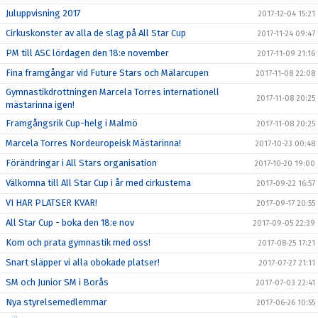
Juluppvisning 2017
2017-12-04 15:21
Cirkuskonster av alla de slag på All Star Cup
2017-11-24 09:47
PM till ASC lördagen den 18:e november
2017-11-09 21:16
Fina framgångar vid Future Stars och Mälarcupen
2017-11-08 22:08
Gymnastikdrottningen Marcela Torres internationell
2017-11-08 20:25
mästarinna igen!
Framgångsrik Cup-helg i Malmö
2017-11-08 20:25
Marcela Torres Nordeuropeisk Mästarinna!
2017-10-23 00:48
Förändringar i All Stars organisation
2017-10-20 19:00
Välkomna till All Star Cup i år med cirkustema
2017-09-22 16:57
VI HAR PLATSER KVAR!
2017-09-17 20:55
All Star Cup - boka den 18:e nov
2017-09-05 22:39
Kom och prata gymnastik med oss!
2017-08-25 17:21
Snart släpper vi alla obokade platser!
2017-07-27 21:11
SM och Junior SM i Borås
2017-07-03 22:41
Nya styrelsemedlemmar
2017-06-26 10:55