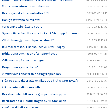
Sara - även internationell domare
2015-03-31 08:00
Bra början ska bli ännu bättre 2015
2015-03-20 18:15
Härligt att träna de minsta!
2015-03-20 16:00
Verksamhetsberättelse 2014
2015-03-15 19:35
Gymnastik är för alla - nu startar vi AG-grupp för vuxna
2015-03-13 17:12
Vill du träna gymnastik på påsklovet?
2015-03-11 15:49
Riksmästerskap, Riksfinal och All Star Trophy
2015-02-18 10:37
Börja träna gymnastik efter Sportlovet
2015-02-17 11:21
Välkommen på sportlovsläger
2015-02-09 11:27
Börja träna gymnastik nu!
2015-01-19 11:01
Vi växer och behöver fler barngruppsledare
2015-01-19 10:30
Från oss alla till er alla en riktigt God Jul & Gott Nytt År!
2014-12-24 03:37
Att leva utvecklingsmodellen
2014-12-22 11:28
Direktanmälan till vårens grupper är nu öppen
2014-12-22 10:00
Resultaten för Höstupplagan av All Star Open
2014-12-20 19:41
Anmäl er till All Star Open!
2014-12-09 17:40