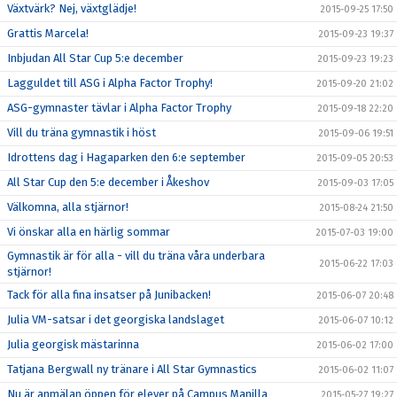
Växtvärk? Nej, växtglädje!
2015-09-25 17:50
Grattis Marcela!
2015-09-23 19:37
Inbjudan All Star Cup 5:e december
2015-09-23 19:23
Lagguldet till ASG i Alpha Factor Trophy!
2015-09-20 21:02
ASG-gymnaster tävlar i Alpha Factor Trophy
2015-09-18 22:20
Vill du träna gymnastik i höst
2015-09-06 19:51
Idrottens dag i Hagaparken den 6:e september
2015-09-05 20:53
All Star Cup den 5:e december i Åkeshov
2015-09-03 17:05
Välkomna, alla stjärnor!
2015-08-24 21:50
Vi önskar alla en härlig sommar
2015-07-03 19:00
Gymnastik är för alla - vill du träna våra underbara
2015-06-22 17:03
stjärnor!
Tack för alla fina insatser på Junibacken!
2015-06-07 20:48
Julia VM-satsar i det georgiska landslaget
2015-06-07 10:12
Julia georgisk mästarinna
2015-06-02 17:00
Tatjana Bergwall ny tränare i All Star Gymnastics
2015-06-02 11:07
Nu är anmälan öppen för elever på Campus Manilla
2015-05-27 19:27