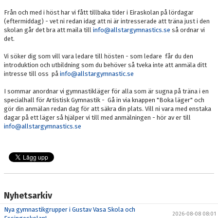
Från och med i höst har vi fått tillbaka tider i Eiraskolan på lördagar
(eftermiddag) - vet ni redan idag att ni är intresserade att träna just i den
skolan går det bra att maila till
info@allstargymnastics.se
så ordnar vi
det.
Vi söker dig som vill vara ledare till hösten - som ledare
får du den
introduktion och utbildning som du behöver så tveka inte att anmäla ditt
intresse till oss på
info@allstargymnastic.se
I sommar anordnar vi gymnastikläger för alla som är sugna på träna i en
specialhall för Artistisk Gymnastik - Gå in via knappen "Boka läger" och
gör din anmälan redan dag för att säkra din plats. Vill ni vara med enstaka
dagar på ett läger så hjälper vi till med anmälningen - hör av er till
info@allstargymnastics.se
Nyhetsarkiv
Nya gymnastikgrupper i Gustav Vasa Skola och
2026-08-08 08:01