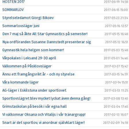
HÖSTEN 2017
2017-06-19 14:58
SOMMARLOV
2017-06-15 15:00
Styrelseledamot Giorgi Bikoev
2017-05-23 21:34
Sommarlovsläger juni
2017-05-16 12:57
Den 7 maj så åkte All Star Gymnastics på semester!
2017-05-15 16:48
Nya ordföranden Susanne Dannstedt presenterar sig
2017-05-12 16:51
Gymnastik hela helgen som kommer!
2017-05-03 15:48
Vårpokalen i Leksand 29-30 april
2017-05-01 14:46
Välkommen på Påsklovsläger
2017-03-27 15:42
Ännu ett framgångsrikt år - och ny styrelse
2017-03-15 14:19
Våra kommande läger
2017-03-14 15:51
AG-läger i Eskilstuna under sportlovet
2017-03-13 11:25
Sportlovslägret blev mycket lyckat även denna gång!
2017-03-08 13:45
Grimstaskolan på besök i vår egna hall
2017-03-04 17:45
Vi välkomnar Oksana och Vitalijs i vår tränargrupp!
2017-02-13 16:07
Snart är det sportlov, vi anordnar självklart läger!
2017-02-09 14:18