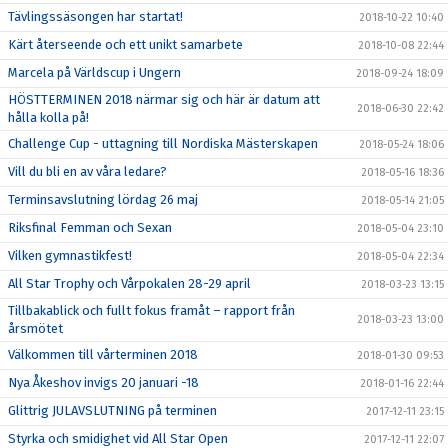
Tävlingssäsongen har startat!
2018-10-22 10:40
Kärt återseende och ett unikt samarbete
2018-10-08 22:44
Marcela på Världscup i Ungern
2018-09-24 18:09
HÖSTTERMINEN 2018 närmar sig och här är datum att
2018-06-30 22:42
hålla kolla på!
Challenge Cup - uttagning till Nordiska Mästerskapen
2018-05-24 18:06
Vill du bli en av våra ledare?
2018-05-16 18:36
Terminsavslutning lördag 26 maj
2018-05-14 21:05
Riksfinal Femman och Sexan
2018-05-04 23:10
Vilken gymnastikfest!
2018-05-04 22:34
All Star Trophy och Vårpokalen 28-29 april
2018-03-23 13:15
Tillbakablick och fullt fokus framåt – rapport från
2018-03-23 13:00
årsmötet
Välkommen till vårterminen 2018
2018-01-30 09:53
Nya Åkeshov invigs 20 januari -18
2018-01-16 22:44
Glittrig JULAVSLUTNING på terminen
2017-12-11 23:15
Styrka och smidighet vid All Star Open
2017-12-11 22:07