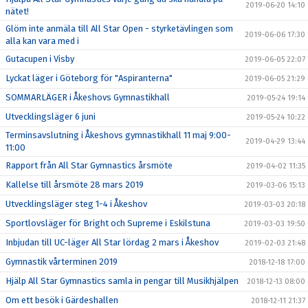
2019-06-20 14:10
nätet!
Glöm inte anmäla till All Star Open - styrketävlingen som
2019-06-06 17:30
alla kan vara med i
Gutacupen i Visby
2019-06-05 22:07
Lyckat läger i Göteborg för "Aspiranterna"
2019-06-05 21:29
SOMMARLÄGER i Åkeshovs Gymnastikhall
2019-05-24 19:14
Utvecklingsläger 6 juni
2019-05-24 10:22
Terminsavslutning i Åkeshovs gymnastikhall 11 maj 9:00-
2019-04-29 13:44
11:00
Rapport från All Star Gymnastics årsmöte
2019-04-02 11:35
Kallelse till årsmöte 28 mars 2019
2019-03-06 15:13
Utvecklingsläger steg 1-4 i Åkeshov
2019-03-03 20:18
Sportlovsläger för Bright och Supreme i Eskilstuna
2019-03-03 19:50
Inbjudan till UC-läger All Star lördag 2 mars i Åkeshov
2019-02-03 21:48
Gymnastik vårterminen 2019
2018-12-18 17:00
Hjälp All Star Gymnastics samla in pengar till Musikhjälpen
2018-12-13 08:00
Om ett besök i Gärdeshallen
2018-12-11 21:37