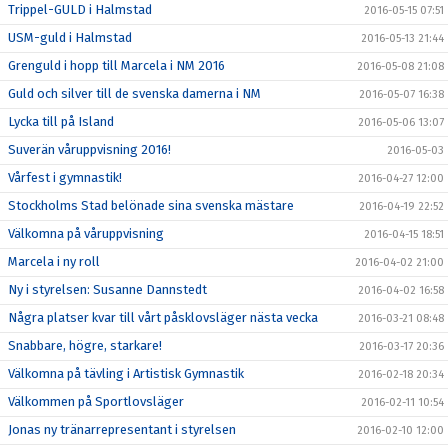
Trippel-GULD i Halmstad
2016-05-15 07:51
USM-guld i Halmstad
2016-05-13 21:44
Grenguld i hopp till Marcela i NM 2016
2016-05-08 21:08
Guld och silver till de svenska damerna i NM
2016-05-07 16:38
Lycka till på Island
2016-05-06 13:07
Suverän våruppvisning 2016!
2016-05-03
Vårfest i gymnastik!
2016-04-27 12:00
Stockholms Stad belönade sina svenska mästare
2016-04-19 22:52
Välkomna på våruppvisning
2016-04-15 18:51
Marcela i ny roll
2016-04-02 21:00
Ny i styrelsen: Susanne Dannstedt
2016-04-02 16:58
Några platser kvar till vårt påsklovsläger nästa vecka
2016-03-21 08:48
Snabbare, högre, starkare!
2016-03-17 20:36
Välkomna på tävling i Artistisk Gymnastik
2016-02-18 20:34
Välkommen på Sportlovsläger
2016-02-11 10:54
Jonas ny tränarrepresentant i styrelsen
2016-02-10 12:00