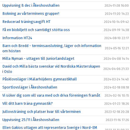
Uppvisning 8 dec i Åkeshovshallen
2024-11-28 16:00
Bokning av vårterminens grupper!
2024-11-20 14:23
Reducerad träningsavgift HT
2024-10-14 09:42
Få en biobiljett och samtidigt stötta oss
2024-09-19 14:38
Information HT24
2024-08-10 22:17
Barn och Bredd - terminsavslutning, läger och information
2024-05-16 12:21
om hösten
Milla Nyman - uttagen till Juniorlandslaget
2024-04-08 14:14
David och Milla bästa svenskar vid Nordiska Mästerskapen
2024-04-06 21:33
i Oslo
Påsklovsläger i Mälarhöjdens gymnastikhall
2024-03-24 14:40
Sportlovsläger i Åkeshovshallen
2024-02-18 08:18
Vi söker dig som vill vara med och driva föreningen framåt
2024-02-16 10:15
Vill ditt barn träna gymnastik?
2024-01-23 18:26
Jullovsträning och platser kvar till vårterminen
2023-12-18 20:28
Uppvisning 25/11 i Åkeshovshallen
2023-11-16 17:26
Ellen Gakios uttagen att representera Sverige i Nord-EM