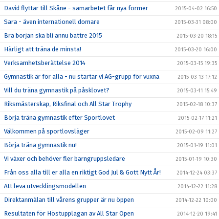
David flyttar till Skåne - samarbetet får nya former
2015-04-02 16:50
Sara - även internationell domare
2015-03-31 08:00
Bra början ska bli ännu bättre 2015
2015-03-20 18:15
Härligt att träna de minsta!
2015-03-20 16:00
Verksamhetsberättelse 2014
2015-03-15 19:35
Gymnastik är för alla - nu startar vi AG-grupp för vuxna
2015-03-13 17:12
Vill du träna gymnastik på påsklovet?
2015-03-11 15:49
Riksmästerskap, Riksfinal och All Star Trophy
2015-02-18 10:37
Börja träna gymnastik efter Sportlovet
2015-02-17 11:21
Välkommen på sportlovsläger
2015-02-09 11:27
Börja träna gymnastik nu!
2015-01-19 11:01
Vi växer och behöver fler barngruppsledare
2015-01-19 10:30
Från oss alla till er alla en riktigt God Jul & Gott Nytt År!
2014-12-24 03:37
Att leva utvecklingsmodellen
2014-12-22 11:28
Direktanmälan till vårens grupper är nu öppen
2014-12-22 10:00
Resultaten för Höstupplagan av All Star Open
2014-12-20 19:41