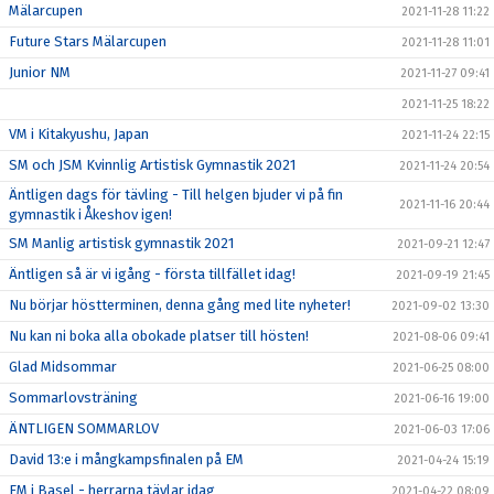
Mälarcupen
2021-11-28 11:22
Future Stars Mälarcupen
2021-11-28 11:01
Junior NM
2021-11-27 09:41
2021-11-25 18:22
VM i Kitakyushu, Japan
2021-11-24 22:15
SM och JSM Kvinnlig Artistisk Gymnastik 2021
2021-11-24 20:54
Äntligen dags för tävling - Till helgen bjuder vi på fin
2021-11-16 20:44
gymnastik i Åkeshov igen!
SM Manlig artistisk gymnastik 2021
2021-09-21 12:47
Äntligen så är vi igång - första tillfället idag!
2021-09-19 21:45
Nu börjar höstterminen, denna gång med lite nyheter!
2021-09-02 13:30
Nu kan ni boka alla obokade platser till hösten!
2021-08-06 09:41
Glad Midsommar
2021-06-25 08:00
Sommarlovsträning
2021-06-16 19:00
ÄNTLIGEN SOMMARLOV
2021-06-03 17:06
David 13:e i mångkampsfinalen på EM
2021-04-24 15:19
EM i Basel - herrarna tävlar idag
2021-04-22 08:09