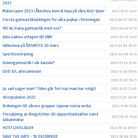
2023-11-11 09:23
2023
Mälarcupen 2023 i Åkeshov, kom & heja på våra ASG-tjejer
2023-10-31 14:57
Första gymnastiktävlingen för våra pojkar i föreningen
2023-06-07 20:34
Vill du träna gymnastik med oss?
2023-04-26 10:13
Julia Gakios uttagen till JNM
2023-03-29 14:57
Välkomna på ÅRSMÖTE 30 mars
2023-03-05 10:20
Sportlovsträning
2023-02-09 13:14
Vuxengymnastik i vår kanske?
2023-01-24 12:30
GOD JUL allesamman!
2022-12-24 10:06
2022-12-20 10:21
Ja, vad säger man? Tiden går fort när man har roligt!
2022-12-13 12:00
Höstpokalen 2022
2022-11-20 20:49
Bokningen till vårens grupper öppnar nästa vecka
2022-11-16 13:50
Försäljning av Bingolotter till Uppesittarkvällen samt
2022-10-31 13:53
Julkalendrar
HÖSTLOVSLÄGER
2022-10-10 09:07
SAVE THE DATE - 18 DECEMBER
2022-10-06 13:53