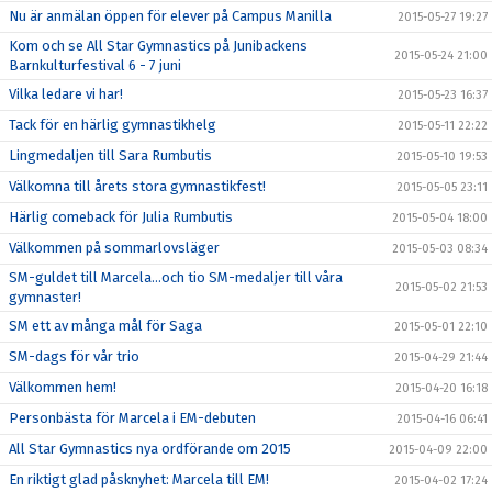
Nu är anmälan öppen för elever på Campus Manilla
2015-05-27 19:27
Kom och se All Star Gymnastics på Junibackens
2015-05-24 21:00
Barnkulturfestival 6 - 7 juni
Vilka ledare vi har!
2015-05-23 16:37
Tack för en härlig gymnastikhelg
2015-05-11 22:22
Lingmedaljen till Sara Rumbutis
2015-05-10 19:53
Välkomna till årets stora gymnastikfest!
2015-05-05 23:11
Härlig comeback för Julia Rumbutis
2015-05-04 18:00
Välkommen på sommarlovsläger
2015-05-03 08:34
SM-guldet till Marcela...och tio SM-medaljer till våra
2015-05-02 21:53
gymnaster!
SM ett av många mål för Saga
2015-05-01 22:10
SM-dags för vår trio
2015-04-29 21:44
Välkommen hem!
2015-04-20 16:18
Personbästa för Marcela i EM-debuten
2015-04-16 06:41
All Star Gymnastics nya ordförande om 2015
2015-04-09 22:00
En riktigt glad påsknyhet: Marcela till EM!
2015-04-02 17:24