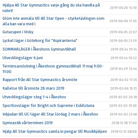
Hjälpa All Star Gymnastics varje gång du ska handla på
2019-06-20 14:10
nätet!
Glöm inte anmäla till All Star Open - styrketävlingen som
2019-06-06 17:30
alla kan vara med i
Gutacupen i Visby
2019-06-05 22:07
Lyckat läger i Göteborg för "Aspiranterna"
2019-06-05 21:29
SOMMARLÄGER i Åkeshovs Gymnastikhall
2019-05-24 19:14
Utvecklingsläger 6 juni
2019-05-24 10:22
Terminsavslutning i Åkeshovs gymnastikhall 11 maj 9:00-
2019-04-29 13:44
11:00
Rapport från All Star Gymnastics årsmöte
2019-04-02 11:35
Kallelse till årsmöte 28 mars 2019
2019-03-06 15:13
Utvecklingsläger steg 1-4 i Åkeshov
2019-03-03 20:18
Sportlovsläger för Bright och Supreme i Eskilstuna
2019-03-03 19:50
Inbjudan till UC-läger All Star lördag 2 mars i Åkeshov
2019-02-03 21:48
Gymnastik vårterminen 2019
2018-12-18 17:00
Hjälp All Star Gymnastics samla in pengar till Musikhjälpen
2018-12-13 08:00