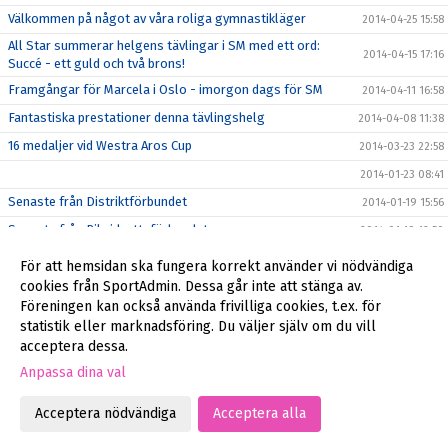
Välkommen på något av våra roliga gymnastikläger
2014-04-25 15:58
All Star summerar helgens tävlingar i SM med ett ord:
2014-04-15 17:16
Succé - ett guld och två brons!
Framgångar för Marcela i Oslo - imorgon dags för SM
2014-04-11 16:58
Fantastiska prestationer denna tävlingshelg
2014-04-08 11:38
16 medaljer vid Westra Aros Cup
2014-03-23 22:58
2014-01-23 08:41
Senaste från Distriktförbundet
2014-01-19 15:56
Senaste från Riksidrottsförbundet
2014-01-19 12:50
Anmälan för stödmedlem eller nya medlemmar
2014-01-18 21:31
För att hemsidan ska fungera korrekt använder vi nödvändiga
Godkännande för publicering av bilder på ert barn
cookies från SportAdmin. Dessa går inte att stänga av.
2014-01-16 20:03
Föreningen kan också använda frivilliga cookies, t.ex. för
Äntligen igång
2014-01-16 17:26
statistik eller marknadsföring. Du väljer själv om du vill
acceptera dessa.
Anpassa dina val
Cookie-inställningar
Gå till Webbversion
Acceptera nödvändiga
Acceptera alla