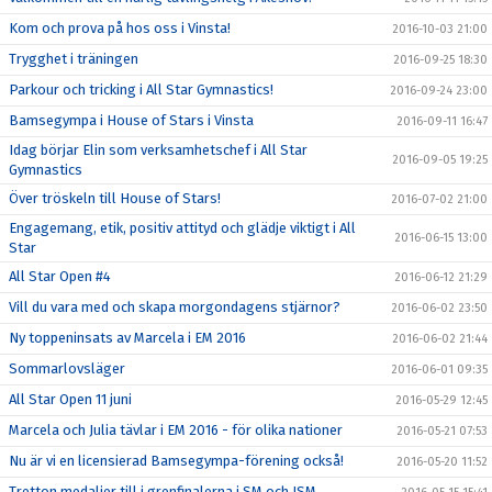
Kom och prova på hos oss i Vinsta!
2016-10-03 21:00
Trygghet i träningen
2016-09-25 18:30
Parkour och tricking i All Star Gymnastics!
2016-09-24 23:00
Bamsegympa i House of Stars i Vinsta
2016-09-11 16:47
Idag börjar Elin som verksamhetschef i All Star
2016-09-05 19:25
Gymnastics
Över tröskeln till House of Stars!
2016-07-02 21:00
Engagemang, etik, positiv attityd och glädje viktigt i All
2016-06-15 13:00
Star
All Star Open #4
2016-06-12 21:29
Vill du vara med och skapa morgondagens stjärnor?
2016-06-02 23:50
Ny toppeninsats av Marcela i EM 2016
2016-06-02 21:44
Sommarlovsläger
2016-06-01 09:35
All Star Open 11 juni
2016-05-29 12:45
Marcela och Julia tävlar i EM 2016 - för olika nationer
2016-05-21 07:53
Nu är vi en licensierad Bamsegympa-förening också!
2016-05-20 11:52
Tretton medaljer till i grenfinalerna i SM och JSM