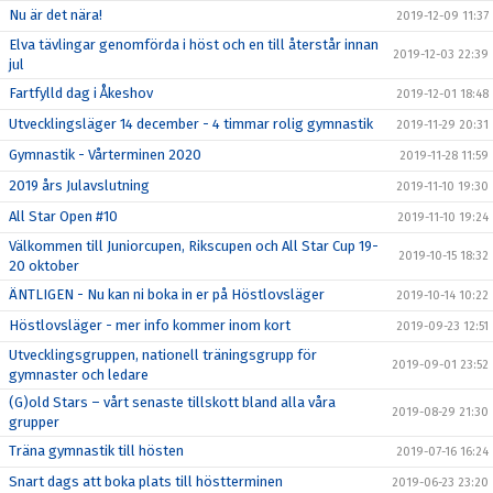
Nu är det nära!
2019-12-09 11:37
Elva tävlingar genomförda i höst och en till återstår innan
2019-12-03 22:39
jul
Fartfylld dag i Åkeshov
2019-12-01 18:48
Utvecklingsläger 14 december - 4 timmar rolig gymnastik
2019-11-29 20:31
Gymnastik - Vårterminen 2020
2019-11-28 11:59
2019 års Julavslutning
2019-11-10 19:30
All Star Open #10
2019-11-10 19:24
Välkommen till Juniorcupen, Rikscupen och All Star Cup 19-
2019-10-15 18:32
20 oktober
ÄNTLIGEN - Nu kan ni boka in er på Höstlovsläger
2019-10-14 10:22
Höstlovsläger - mer info kommer inom kort
2019-09-23 12:51
Utvecklingsgruppen, nationell träningsgrupp för
2019-09-01 23:52
gymnaster och ledare
(G)old Stars – vårt senaste tillskott bland alla våra
2019-08-29 21:30
grupper
Träna gymnastik till hösten
2019-07-16 16:24
Snart dags att boka plats till höstterminen
2019-06-23 23:20