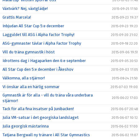
2015-10-05 17:48
Växtvärk? Nej, växtglädje!
2015-09-25 17:50
Grattis Marcela!
2015-09-23 19:37
Inbjudan All Star Cup 5:e december
2015-09-23 19:23
Lagguldet till ASG i Alpha Factor Trophy!
2015-09-20 21:02
ASG-gymnaster tävlar i Alpha Factor Trophy
2015-09-18 22:20
Vill du träna gymnastik i höst
2015-09-06 19:51
Idrottens dag i Hagaparken den 6:e september
2015-09-05 20:53
All Star Cup den 5:e december i Åkeshov
2015-09-03 17:05
Välkomna, alla stjärnor!
2015-08-24 21:50
Vi önskar alla en härlig sommar
2015-07-03 19:00
Gymnastik är för alla - vill du träna våra underbara
2015-06-22 17:03
stjärnor!
Tack för alla fina insatser på Junibacken!
2015-06-07 20:48
Julia VM-satsar i det georgiska landslaget
2015-06-07 10:12
Julia georgisk mästarinna
2015-06-02 17:00
Tatjana Bergwall ny tränare i All Star Gymnastics
2015-06-02 11:07