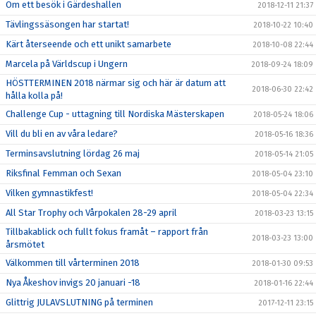
Om ett besök i Gärdeshallen
2018-12-11 21:37
Tävlingssäsongen har startat!
2018-10-22 10:40
Kärt återseende och ett unikt samarbete
2018-10-08 22:44
Marcela på Världscup i Ungern
2018-09-24 18:09
HÖSTTERMINEN 2018 närmar sig och här är datum att
2018-06-30 22:42
hålla kolla på!
Challenge Cup - uttagning till Nordiska Mästerskapen
2018-05-24 18:06
Vill du bli en av våra ledare?
2018-05-16 18:36
Terminsavslutning lördag 26 maj
2018-05-14 21:05
Riksfinal Femman och Sexan
2018-05-04 23:10
Vilken gymnastikfest!
2018-05-04 22:34
All Star Trophy och Vårpokalen 28-29 april
2018-03-23 13:15
Tillbakablick och fullt fokus framåt – rapport från
2018-03-23 13:00
årsmötet
Välkommen till vårterminen 2018
2018-01-30 09:53
Nya Åkeshov invigs 20 januari -18
2018-01-16 22:44
Glittrig JULAVSLUTNING på terminen
2017-12-11 23:15