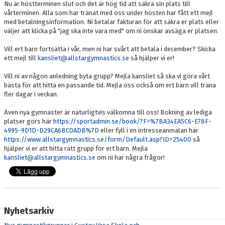
Nu är höstterminen slut och det är hög tid att säkra sin plats till
DOKUMENT
vårterminen. Alla som har tränat med oss under hösten har fått ett mejl
med betalningsinformation. Ni betalar fakturan för att säkra er plats eller
BOKNING
väljer att klicka på "jag ska inte vara med" om ni önskar avsäga er platsen.
Vill ert barn fortsätta i vår, men ni har svårt att betala i december? Skicka
FRITIDSKORTET
ett mejl till
kansliet@allstargymnastics.se
så hjälper vi er!
VÅRA GULDSTÖDMEDLEMMAR
Vill ni av någon anledning byta grupp? Mejla kansliet så ska vi göra vårt
bästa för att hitta en passande tid. Mejla oss också om ert barn vill träna
fler dagar i veckan.
Även nya gymnaster är naturligtvis välkomna till oss! Bokning av lediga
platser görs här
https://sportadmin.se/book/?F=%7BA34EA5C6-E78F-
4995-9D1D-D29CA6BC0ADB%7D
eller fyll i en intresseanmälan här
https://www.allstargymnastics.se/form/Default.asp?ID=25400
så
hjälper vi er att hitta rätt grupp för ert barn. Mejla
kansliet@allstargymnastics.se
om ni har några frågor!
Nyhetsarkiv