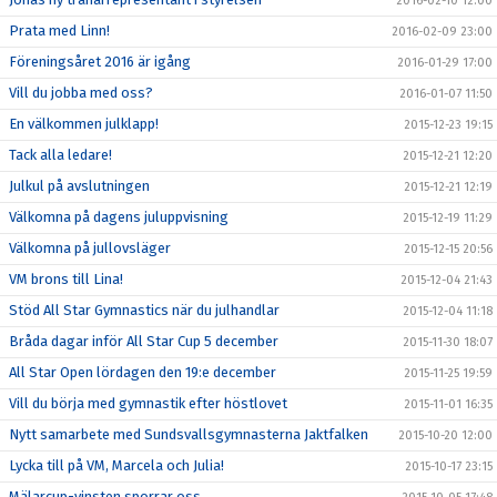
2016-02-10 12:00
Prata med Linn!
2016-02-09 23:00
Föreningsåret 2016 är igång
2016-01-29 17:00
Vill du jobba med oss?
2016-01-07 11:50
En välkommen julklapp!
2015-12-23 19:15
Tack alla ledare!
2015-12-21 12:20
Julkul på avslutningen
2015-12-21 12:19
Välkomna på dagens juluppvisning
2015-12-19 11:29
Välkomna på jullovsläger
2015-12-15 20:56
VM brons till Lina!
2015-12-04 21:43
Stöd All Star Gymnastics när du julhandlar
2015-12-04 11:18
Bråda dagar inför All Star Cup 5 december
2015-11-30 18:07
All Star Open lördagen den 19:e december
2015-11-25 19:59
Vill du börja med gymnastik efter höstlovet
2015-11-01 16:35
Nytt samarbete med Sundsvallsgymnasterna Jaktfalken
2015-10-20 12:00
Lycka till på VM, Marcela och Julia!
2015-10-17 23:15
Mälarcup-vinsten sporrar oss