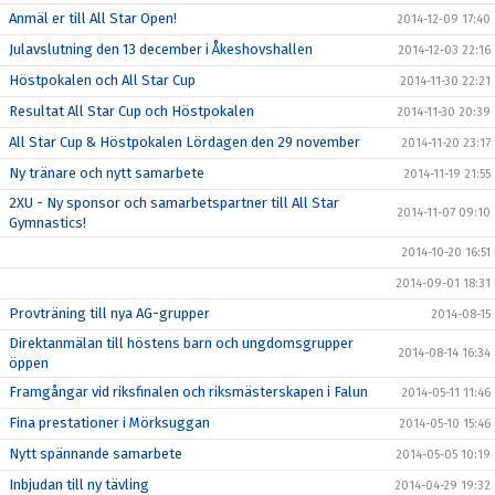
Anmäl er till All Star Open!
2014-12-09 17:40
Julavslutning den 13 december i Åkeshovshallen
2014-12-03 22:16
Höstpokalen och All Star Cup
2014-11-30 22:21
Resultat All Star Cup och Höstpokalen
2014-11-30 20:39
All Star Cup & Höstpokalen Lördagen den 29 november
2014-11-20 23:17
Ny tränare och nytt samarbete
2014-11-19 21:55
2XU - Ny sponsor och samarbetspartner till All Star
2014-11-07 09:10
Gymnastics!
2014-10-20 16:51
2014-09-01 18:31
Provträning till nya AG-grupper
2014-08-15
Direktanmälan till höstens barn och ungdomsgrupper
2014-08-14 16:34
öppen
Framgångar vid riksfinalen och riksmästerskapen i Falun
2014-05-11 11:46
Fina prestationer i Mörksuggan
2014-05-10 15:46
Nytt spännande samarbete
2014-05-05 10:19
Inbjudan till ny tävling
2014-04-29 19:32