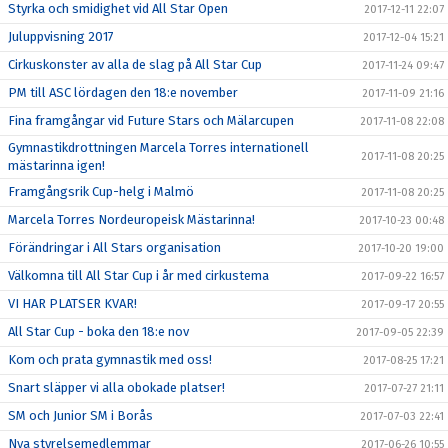
Styrka och smidighet vid All Star Open
2017-12-11 22:07
Juluppvisning 2017
2017-12-04 15:21
Cirkuskonster av alla de slag på All Star Cup
2017-11-24 09:47
PM till ASC lördagen den 18:e november
2017-11-09 21:16
Fina framgångar vid Future Stars och Mälarcupen
2017-11-08 22:08
Gymnastikdrottningen Marcela Torres internationell
2017-11-08 20:25
mästarinna igen!
Framgångsrik Cup-helg i Malmö
2017-11-08 20:25
Marcela Torres Nordeuropeisk Mästarinna!
2017-10-23 00:48
Förändringar i All Stars organisation
2017-10-20 19:00
Välkomna till All Star Cup i år med cirkustema
2017-09-22 16:57
VI HAR PLATSER KVAR!
2017-09-17 20:55
All Star Cup - boka den 18:e nov
2017-09-05 22:39
Kom och prata gymnastik med oss!
2017-08-25 17:21
Snart släpper vi alla obokade platser!
2017-07-27 21:11
SM och Junior SM i Borås
2017-07-03 22:41
Nya styrelsemedlemmar
2017-06-26 10:55