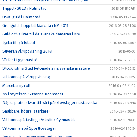
2016-05-15 15:41
Trippel-GULD i Halmstad
2016-05-15 07:51
USM-guld i Halmstad
2016-05-13 21:44
Grenguld i hopp till Marcela i NM 2016
2016-05-08 21:08
Guld och silver till de svenska damerna i NM
2016-05-07 16:38
Lycka till på Island
2016-05-06 13:07
Suverän våruppvisning 2016!
2016-05-03
Vårfest i gymnastik!
2016-04-27 12:00
Stockholms Stad belönade sina svenska mästare
2016-04-19 22:52
Välkomna på våruppvisning
2016-04-15 18:51
Marcela i ny roll
2016-04-02 21:00
Ny i styrelsen: Susanne Dannstedt
2016-04-02 16:58
Några platser kvar till vårt påsklovsläger nästa vecka
2016-03-21 08:48
Snabbare, högre, starkare!
2016-03-17 20:36
Välkomna på tävling i Artistisk Gymnastik
2016-02-18 20:34
Välkommen på Sportlovsläger
2016-02-11 10:54
Jonas ny tränarrepresentant i styrelsen