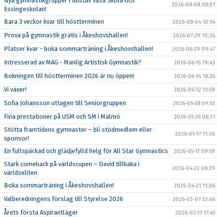
Nya gymnastikgrupper i Gustav Vasa Skola och
2026-08-08 08:01
Essingeskolan!
Bara 3 veckor kvar till höstterminen
2026-08-04 10:54
Prova på gymnastik gratis i Åkeshovshallen!
2026-07-29 10:26
Platser kvar - boka sommarträning i Åkeshovshallen!
2026-06-29 09:47
Intresserad av MAG - Manlig Artistisk Gymnastik?
2026-06-15 19:43
Bokningen till höstterminen 2026 är nu öppen!
2026-06-14 18:26
Vi växer!
2026-06-12 13:59
Sofia Johansson uttagen till Seniorgruppen
2026-05-28 09:52
Fina prestationer på USM och SM i Malmö
2026-05-25 08:31
Stötta framtidens gymnaster – bli stödmedlem eller
2026-05-17 11:30
sponsor!
En fullspäckad och glädjefylld helg för All Star Gymnastics
2026-05-11 09:59
Stark comeback på världscupen – David tillbaka i
2026-04-22 08:29
världseliten
Boka sommarträning i Åkeshovshallen!
2026-04-21 11:06
Valberedningens förslag till Styrelse 2026
2026-03-07 23:46
Årets första Aspirantläger
2026-02-17 17:45