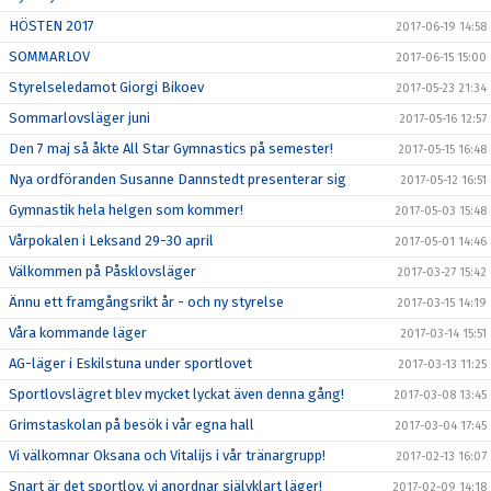
HÖSTEN 2017
2017-06-19 14:58
SOMMARLOV
2017-06-15 15:00
Styrelseledamot Giorgi Bikoev
2017-05-23 21:34
Sommarlovsläger juni
2017-05-16 12:57
Den 7 maj så åkte All Star Gymnastics på semester!
2017-05-15 16:48
Nya ordföranden Susanne Dannstedt presenterar sig
2017-05-12 16:51
Gymnastik hela helgen som kommer!
2017-05-03 15:48
Vårpokalen i Leksand 29-30 april
2017-05-01 14:46
Välkommen på Påsklovsläger
2017-03-27 15:42
Ännu ett framgångsrikt år - och ny styrelse
2017-03-15 14:19
Våra kommande läger
2017-03-14 15:51
AG-läger i Eskilstuna under sportlovet
2017-03-13 11:25
Sportlovslägret blev mycket lyckat även denna gång!
2017-03-08 13:45
Grimstaskolan på besök i vår egna hall
2017-03-04 17:45
Vi välkomnar Oksana och Vitalijs i vår tränargrupp!
2017-02-13 16:07
Snart är det sportlov, vi anordnar självklart läger!
2017-02-09 14:18