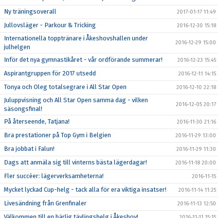
Ny träningsoverall
2017-01-17 11:49
Jullovsläger - Parkour & Tricking
2016-12-30 15:18
Internationella topptränare i Åkeshovshallen under
2016-12-29 15:00
julhelgen
Inför det nya gymnastikåret - vår ordförande summerar!
2016-12-23 15:45
Aspirantgruppen för 2017 utsedd
2016-12-11 14:15
Tonya och Oleg totalsegrare i All Star Open
2016-12-10 22:18
Juluppvisning och All Star Open samma dag - vilken
2016-12-05 20:17
säsongsfinal!
På återseende, Tatjana!
2016-11-30 21:16
Bra prestationer på Top Gym i Belgien
2016-11-29 13:00
Bra jobbat i Falun!
2016-11-29 11:30
Dags att anmäla sig till vinterns bästa lägerdagar!
2016-11-18 20:00
Fler succéer: lägerverksamheterna!
2016-11-15
Mycket lyckad Cup-helg - tack alla för era viktiga insatser!
2016-11-14 11:25
Livesändning från Grenfinaler
2016-11-13 12:50
Välkommen till en härlig tävlingshelg i Åkeshov!
2016-11-11 15:15