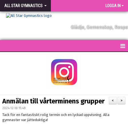
ALL STAR GYMNASTICS
LOGGA IN
Glädje, Gemenskap, Resp
START
KONTAKT
NYHETER
FÖRENINGEN
Anmälan till vårterminens grupper
<
>
VÅRA TRÄNARE
2024-12-18 15:48
Tack för en fantastiskt rolig termin och en lyckad uppvisning. Alla
FÖRENINGSKLÄDER
gymnaster var jätteduktiga!