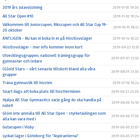
2019 års Julavslutning
2019-11-10 19:30
All Star Open #10
2019-11-10 19:24
Välkommen till Juniorcupen, Rikscupen och All Star Cup 19-
2019-10-15 18:32
20 oktober
ÄNTLIGEN - Nu kan ni boka in er på Höstlovsläger
2019-10-14 10:22
Höstlovsläger - mer info kommer inom kort
2019-09-23 12:51
Utvecklingsgruppen, nationell träningsgrupp för
2019-09-01 23:52
gymnaster och ledare
(G)old Stars – vårt senaste tillskott bland alla våra
2019-08-29 21:30
grupper
Träna gymnastik till hösten
2019-07-16 16:24
Snart dags att boka plats till höstterminen
2019-06-23 23:20
Hjälpa All Star Gymnastics varje gång du ska handla på
2019-06-20 14:10
nätet!
Glöm inte anmäla till All Star Open - styrketävlingen som
2019-06-06 17:30
alla kan vara med i
Gutacupen i Visby
2019-06-05 22:07
Lyckat läger i Göteborg för "Aspiranterna"
2019-06-05 21:29