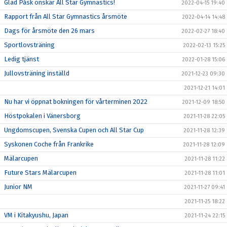
Glad Påsk önskar All Star Gymnastics!
2022-04-15 19:40
Rapport från All Star Gymnastics årsmöte
2022-04-14 14:48
Dags för årsmöte den 26 mars
2022-02-27 18:40
Sportlovsträning
2022-02-13 15:25
Ledig tjänst
2022-01-28 15:06
Jullovsträning inställd
2021-12-23 09:30
2021-12-21 14:01
Nu har vi öppnat bokningen för vårterminen 2022
2021-12-09 18:50
Höstpokalen i Vänersborg
2021-11-28 22:05
Ungdomscupen, Svenska Cupen och All Star Cup
2021-11-28 12:39
Syskonen Coche från Frankrike
2021-11-28 12:09
Mälarcupen
2021-11-28 11:22
Future Stars Mälarcupen
2021-11-28 11:01
Junior NM
2021-11-27 09:41
2021-11-25 18:22
VM i Kitakyushu, Japan
2021-11-24 22:15