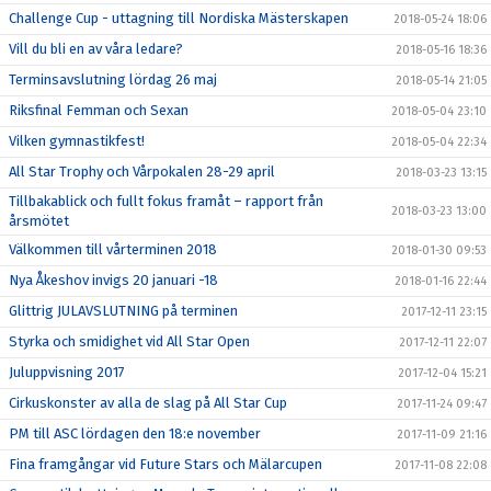
Challenge Cup - uttagning till Nordiska Mästerskapen
2018-05-24 18:06
Vill du bli en av våra ledare?
2018-05-16 18:36
Terminsavslutning lördag 26 maj
2018-05-14 21:05
Riksfinal Femman och Sexan
2018-05-04 23:10
Vilken gymnastikfest!
2018-05-04 22:34
All Star Trophy och Vårpokalen 28-29 april
2018-03-23 13:15
Tillbakablick och fullt fokus framåt – rapport från
2018-03-23 13:00
årsmötet
Välkommen till vårterminen 2018
2018-01-30 09:53
Nya Åkeshov invigs 20 januari -18
2018-01-16 22:44
Glittrig JULAVSLUTNING på terminen
2017-12-11 23:15
Styrka och smidighet vid All Star Open
2017-12-11 22:07
Juluppvisning 2017
2017-12-04 15:21
Cirkuskonster av alla de slag på All Star Cup
2017-11-24 09:47
PM till ASC lördagen den 18:e november
2017-11-09 21:16
Fina framgångar vid Future Stars och Mälarcupen
2017-11-08 22:08