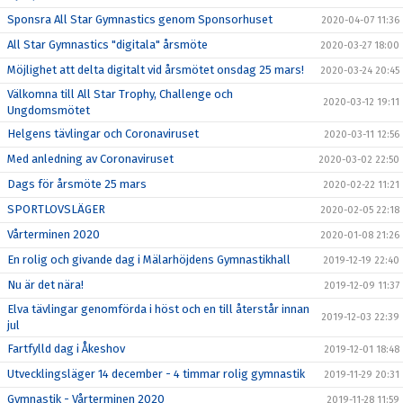
Sponsra All Star Gymnastics genom Sponsorhuset
2020-04-07 11:36
All Star Gymnastics "digitala" årsmöte
2020-03-27 18:00
Möjlighet att delta digitalt vid årsmötet onsdag 25 mars!
2020-03-24 20:45
Välkomna till All Star Trophy, Challenge och
2020-03-12 19:11
Ungdomsmötet
Helgens tävlingar och Coronaviruset
2020-03-11 12:56
Med anledning av Coronaviruset
2020-03-02 22:50
Dags för årsmöte 25 mars
2020-02-22 11:21
SPORTLOVSLÄGER
2020-02-05 22:18
Vårterminen 2020
2020-01-08 21:26
En rolig och givande dag i Mälarhöjdens Gymnastikhall
2019-12-19 22:40
Nu är det nära!
2019-12-09 11:37
Elva tävlingar genomförda i höst och en till återstår innan
2019-12-03 22:39
jul
Fartfylld dag i Åkeshov
2019-12-01 18:48
Utvecklingsläger 14 december - 4 timmar rolig gymnastik
2019-11-29 20:31
Gymnastik - Vårterminen 2020
2019-11-28 11:59