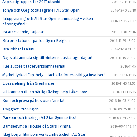
Aspirantgruppen för 2017 utsedd
2016-12-11 14:15
Tonya och Oleg totalsegrare i All Star Open
2016-12-10 22:18
Juluppvisning och All Star Open samma dag - vilken
2016-12-05 20:17
säsongsfinal!
På återseende, Tatjana!
2016-11-30 21:16
Bra prestationer på Top Gym i Belgien
2016-11-29 13:00
Bra jobbat i Falun!
2016-11-29 11:30
Dags att anmäla sig till vinterns bästa lägerdagar!
2016-11-18 20:00
Fler succéer: lägerverksamheterna!
2016-11-15
Mycket lyckad Cup-helg - tack alla för era viktiga insatser!
2016-11-14 11:25
Livesändning från Grenfinaler
2016-11-13 12:50
Välkommen till en härlig tävlingshelg i Åkeshov!
2016-11-11 15:15
Kom och prova på hos oss i Vinsta!
2016-10-03 21:00
Trygghet i träningen
2016-09-25 18:30
Parkour och tricking i All Star Gymnastics!
2016-09-24 23:00
Bamsegympa i House of Stars i Vinsta
2016-09-11 16:47
Idag börjar Elin som verksamhetschef i All Star