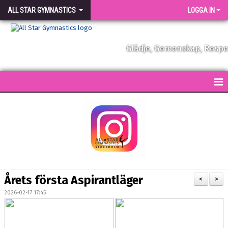
ALL STAR GYMNASTICS
LOGGA IN
Glädje, Gemenskap, Resp
START
KONTAKT
NYHETER
FÖRENINGEN
Årets första Aspirantläger
<
>
VÅRA TRÄNARE
2026-02-17 17:45
FÖRENINGSKLÄDER