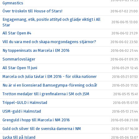
2016-09-05 19:25
Gymnastics
Över tröskeln till House of Stars!
2016-07-02 21:00
Engagemang, etik, positiv attityd och glädje viktigt i All
2016-06-15 13:00
Star
All Star Open #4
2016-06-12 21:29
Vill du vara med och skapa morgondagens stjärnor?
2016-06-02 23:50
Ny toppeninsats av Marcela i EM 2016
2016-06-02 21:44
Sommarlovsläger
2016-06-01 09:35
All Star Open 11 juni
2016-05-29 12:45
Marcela och Julia tävlar i EM 2016 - för olika nationer
2016-05-21 07:53
Nu är vi en licensierad Bamsegympa-förening också!
2016-05-20 11:52
Tretton medaljer till i grenfinalerna i SM och JSM
2016-05-15 15:41
Trippel-GULD i Halmstad
2016-05-15 07:51
USM-guld i Halmstad
2016-05-13 21:44
Grenguld i hopp till Marcela i NM 2016
2016-05-08 21:08
Guld och silver till de svenska damerna i NM
2016-05-07 16:38
Lycka till på Island
2016-05-06 13:07