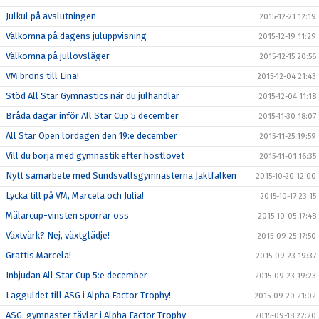
Julkul på avslutningen
2015-12-21 12:19
Välkomna på dagens juluppvisning
2015-12-19 11:29
Välkomna på jullovsläger
2015-12-15 20:56
VM brons till Lina!
2015-12-04 21:43
Stöd All Star Gymnastics när du julhandlar
2015-12-04 11:18
Bråda dagar inför All Star Cup 5 december
2015-11-30 18:07
All Star Open lördagen den 19:e december
2015-11-25 19:59
Vill du börja med gymnastik efter höstlovet
2015-11-01 16:35
Nytt samarbete med Sundsvallsgymnasterna Jaktfalken
2015-10-20 12:00
Lycka till på VM, Marcela och Julia!
2015-10-17 23:15
Mälarcup-vinsten sporrar oss
2015-10-05 17:48
Växtvärk? Nej, växtglädje!
2015-09-25 17:50
Grattis Marcela!
2015-09-23 19:37
Inbjudan All Star Cup 5:e december
2015-09-23 19:23
Lagguldet till ASG i Alpha Factor Trophy!
2015-09-20 21:02
ASG-gymnaster tävlar i Alpha Factor Trophy
2015-09-18 22:20