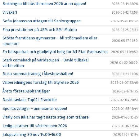
Bokningen till höstterminen 2026 är nu öppen!
2026-06-14 18:26
Vi växer!
2026-06-12 13:59
Sofia Johansson uttagen till Seniorgruppen
2026-05-28 09:52
Fina prestationer på USM och SM i Malmö
2026-05-25 08:31
Stötta framtidens gymnaster – bli stödmedlem eller
2026-05-17 11:30
sponsor!
En fullspäckad och glädjefylld helg för All Star Gymnastics
2026-05-11 09:59
Stark comeback på världscupen – David tillbaka i
2026-04-22 08:29
världseliten
Boka sommarträning i Åkeshovshallen!
2026-04-21 11:06
Valberedningens förslag till Styrelse 2026
2026-03-07 23:46
Årets första Aspirantläger
2026-02-17 17:45
David tävlade Top12 i Frankrike
2026-02-04 20:51
Sportlovsläger - anmälan är öppen!
2026-01-28 11:44
Vitaly och Julia har tagit nästa steg som tränare!
2026-01-26 15:35
Lediga platser till vårterminen 2026
2026-01-16 12:34
Juluppvisning 30 nov 14:00-16:00
2025-11-24 17:54