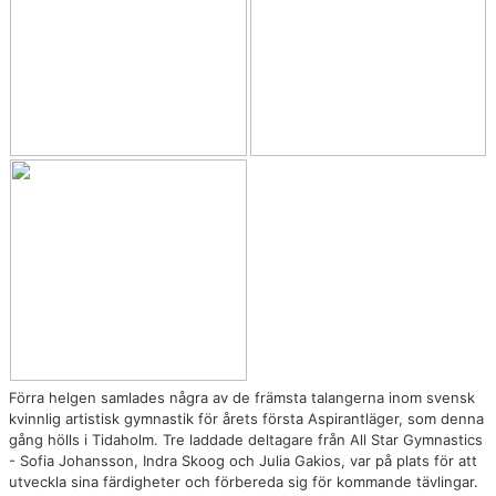
DOKUMENT
BOKNING
FRITIDSKORTET
VÅRA GULDSTÖDMEDLEMMAR
Förra helgen samlades några av de främsta talangerna inom svensk
kvinnlig artistisk gymnastik för årets första Aspirantläger, som denna
gång hölls i Tidaholm. Tre laddade deltagare från All Star Gymnastics
- Sofia Johansson, Indra Skoog och Julia Gakios, var på plats för att
utveckla sina färdigheter och förbereda sig för kommande tävlingar.