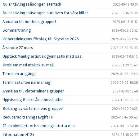
Nu är tävlingssäsongen startad!
2025-10-12 19:51
Nu är tävlingssäsongen slut även för våra killar
2025-06-16 19:35
Anmälan till höstens grupper!
2025-06-13 17:12
Sommarträning
2025-05-26 06:52
Valberedningens förslag till Styrelse 2025
2025-03-20 21:26
Årsmöte 27 mars
2025-03-20 20:53
Upptäck Manlig artistisk gymnastik med oss!
2025-02-11 08:10
Problem med utskick av mejl
2025-01-29 15:42
Terminen är igång!
2025-01-26 19:40
Terminsstarten närmar sig!
2025-01-03 10:28
Anmälan till vårterminens grupper
2024-12-18 15:48
Uppvisning 8 dec i Åkeshovshallen
2024-11-28 16:00
Bokning av vårterminens grupper!
2024-11-20 14:23
Reducerad träningsavgift HT
2024-10-14 09:42
Få en biobiljett och samtidigt stötta oss
2024-09-19 14:38
Information HT24
2024-08-10 22:17