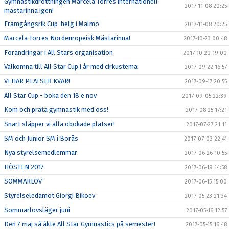
Gymnastikdrottningen Marcela Torres internationell
2017-11-08 20:25
mästarinna igen!
Framgångsrik Cup-helg i Malmö
2017-11-08 20:25
Marcela Torres Nordeuropeisk Mästarinna!
2017-10-23 00:48
Förändringar i All Stars organisation
2017-10-20 19:00
Välkomna till All Star Cup i år med cirkustema
2017-09-22 16:57
VI HAR PLATSER KVAR!
2017-09-17 20:55
All Star Cup - boka den 18:e nov
2017-09-05 22:39
Kom och prata gymnastik med oss!
2017-08-25 17:21
Snart släpper vi alla obokade platser!
2017-07-27 21:11
SM och Junior SM i Borås
2017-07-03 22:41
Nya styrelsemedlemmar
2017-06-26 10:55
HÖSTEN 2017
2017-06-19 14:58
SOMMARLOV
2017-06-15 15:00
Styrelseledamot Giorgi Bikoev
2017-05-23 21:34
Sommarlovsläger juni
2017-05-16 12:57
Den 7 maj så åkte All Star Gymnastics på semester!
2017-05-15 16:48