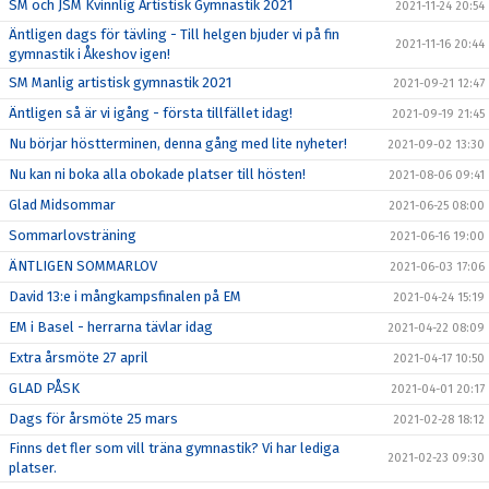
SM och JSM Kvinnlig Artistisk Gymnastik 2021
2021-11-24 20:54
Äntligen dags för tävling - Till helgen bjuder vi på fin
2021-11-16 20:44
gymnastik i Åkeshov igen!
SM Manlig artistisk gymnastik 2021
2021-09-21 12:47
Äntligen så är vi igång - första tillfället idag!
2021-09-19 21:45
Nu börjar höstterminen, denna gång med lite nyheter!
2021-09-02 13:30
Nu kan ni boka alla obokade platser till hösten!
2021-08-06 09:41
Glad Midsommar
2021-06-25 08:00
Sommarlovsträning
2021-06-16 19:00
ÄNTLIGEN SOMMARLOV
2021-06-03 17:06
David 13:e i mångkampsfinalen på EM
2021-04-24 15:19
EM i Basel - herrarna tävlar idag
2021-04-22 08:09
Extra årsmöte 27 april
2021-04-17 10:50
GLAD PÅSK
2021-04-01 20:17
Dags för årsmöte 25 mars
2021-02-28 18:12
Finns det fler som vill träna gymnastik? Vi har lediga
2021-02-23 09:30
platser.