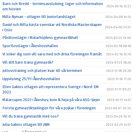
Barn och Bredd - terminsavslutning, läger och information
2024-05-16 12:21
om hösten
Milla Nyman - uttagen till Juniorlandslaget
2024-04-08 14:14
David och Milla bästa svenskar vid Nordiska Mästerskapen
2024-04-06 21:33
i Oslo
Påsklovsläger i Mälarhöjdens gymnastikhall
2024-03-24 14:40
Sportlovsläger i Åkeshovshallen
2024-02-18 08:18
Vi söker dig som vill vara med och driva föreningen framåt
2024-02-16 10:15
Vill ditt barn träna gymnastik?
2024-01-23 18:26
Jullovsträning och platser kvar till vårterminen
2023-12-18 20:28
Uppvisning 25/11 i Åkeshovshallen
2023-11-16 17:26
Ellen Gakios uttagen att representera Sverige i Nord-EM
2023-11-11 09:23
2023
Mälarcupen 2023 i Åkeshov, kom & heja på våra ASG-tjejer
2023-10-31 14:57
Första gymnastiktävlingen för våra pojkar i föreningen
2023-06-07 20:34
Vill du träna gymnastik med oss?
2023-04-26 10:13
Julia Gakios uttagen till JNM
2023-03-29 14:57