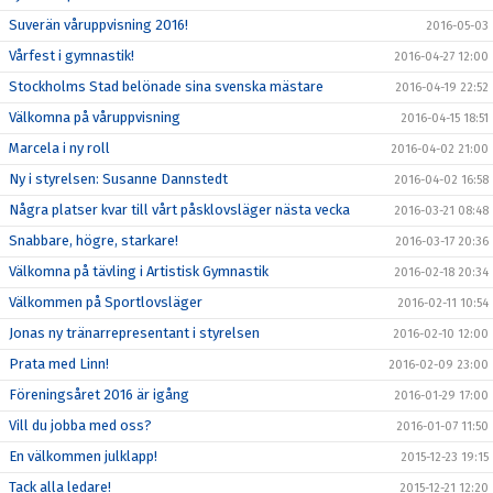
Suverän våruppvisning 2016!
2016-05-03
Vårfest i gymnastik!
2016-04-27 12:00
Stockholms Stad belönade sina svenska mästare
2016-04-19 22:52
Välkomna på våruppvisning
2016-04-15 18:51
Marcela i ny roll
2016-04-02 21:00
Ny i styrelsen: Susanne Dannstedt
2016-04-02 16:58
Några platser kvar till vårt påsklovsläger nästa vecka
2016-03-21 08:48
Snabbare, högre, starkare!
2016-03-17 20:36
Välkomna på tävling i Artistisk Gymnastik
2016-02-18 20:34
Välkommen på Sportlovsläger
2016-02-11 10:54
Jonas ny tränarrepresentant i styrelsen
2016-02-10 12:00
Prata med Linn!
2016-02-09 23:00
Föreningsåret 2016 är igång
2016-01-29 17:00
Vill du jobba med oss?
2016-01-07 11:50
En välkommen julklapp!
2015-12-23 19:15
Tack alla ledare!
2015-12-21 12:20