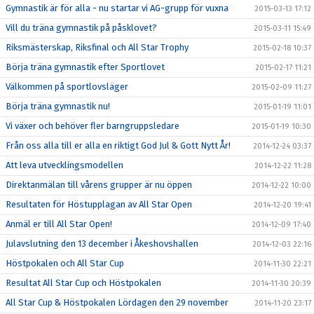
Gymnastik är för alla - nu startar vi AG-grupp för vuxna
2015-03-13 17:12
Vill du träna gymnastik på påsklovet?
2015-03-11 15:49
Riksmästerskap, Riksfinal och All Star Trophy
2015-02-18 10:37
Börja träna gymnastik efter Sportlovet
2015-02-17 11:21
Välkommen på sportlovsläger
2015-02-09 11:27
Börja träna gymnastik nu!
2015-01-19 11:01
Vi växer och behöver fler barngruppsledare
2015-01-19 10:30
Från oss alla till er alla en riktigt God Jul & Gott Nytt År!
2014-12-24 03:37
Att leva utvecklingsmodellen
2014-12-22 11:28
Direktanmälan till vårens grupper är nu öppen
2014-12-22 10:00
Resultaten för Höstupplagan av All Star Open
2014-12-20 19:41
Anmäl er till All Star Open!
2014-12-09 17:40
Julavslutning den 13 december i Åkeshovshallen
2014-12-03 22:16
Höstpokalen och All Star Cup
2014-11-30 22:21
Resultat All Star Cup och Höstpokalen
2014-11-30 20:39
All Star Cup & Höstpokalen Lördagen den 29 november
2014-11-20 23:17