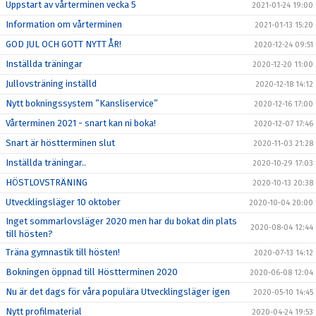
Uppstart av vårterminen vecka 5
2021-01-24 19:00
Information om vårterminen
2021-01-13 15:20
GOD JUL OCH GOTT NYTT ÅR!
2020-12-24 09:51
Inställda träningar
2020-12-20 11:00
Jullovsträning inställd
2020-12-18 14:12
Nytt bokningssystem ”Kansliservice”
2020-12-16 17:00
Vårterminen 2021 - snart kan ni boka!
2020-12-07 17:46
Snart är höstterminen slut
2020-11-03 21:28
Inställda träningar..
2020-10-29 17:03
HÖSTLOVSTRÄNING
2020-10-13 20:38
Utvecklingsläger 10 oktober
2020-10-04 20:00
Inget sommarlovsläger 2020 men har du bokat din plats
2020-08-04 12:44
till hösten?
Träna gymnastik till hösten!
2020-07-13 14:12
Bokningen öppnad till Höstterminen 2020
2020-06-08 12:04
Nu är det dags för våra populära Utvecklingsläger igen
2020-05-10 14:45
Nytt profilmaterial
2020-04-24 19:53