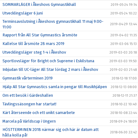
SOMMARLÄGER i Åkeshovs Gymnastikhall
2019-05-24 19:14
Utvecklingsläger 6 juni
2019-05-24 10:22
Terminsavslutning i Åkeshovs gymnastikhall 11 maj 9:00-
2019-04-29 13:44
11:00
Rapport från All Star Gymnastics årsmöte
2019-04-02 11:35
Kallelse till årsmöte 28 mars 2019
2019-03-06 15:13
Utvecklingsläger steg 1-4 i Åkeshov
2019-03-03 20:18
Sportlovsläger för Bright och Supreme i Eskilstuna
2019-03-03 19:50
Inbjudan till UC-läger All Star lördag 2 mars i Åkeshov
2019-02-03 21:48
Gymnastik vårterminen 2019
2018-12-18 17:00
Hjälp All Star Gymnastics samla in pengar till Musikhjälpen
2018-12-13 08:00
Om ett besök i Gärdeshallen
2018-12-11 21:37
Tävlingssäsongen har startat!
2018-10-22 10:40
Kärt återseende och ett unikt samarbete
2018-10-08 22:44
Marcela på Världscup i Ungern
2018-09-24 18:09
HÖSTTERMINEN 2018 närmar sig och här är datum att
2018-06-30 22:42
hålla kolla på!