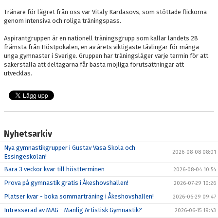
Tränare för lägret från oss var Vitaly Kardasovs, som stöttade flickorna
genom intensiva och roliga träningspass.
Aspirantgruppen är en nationell träningsgrupp som kallar landets 28
främsta från Höstpokalen, en av årets viktigaste tävlingar för många
unga gymnaster i Sverige. Gruppen har träningsläger varje termin för att
säkerställa att deltagarna får bästa möjliga förutsättningar att
utvecklas.
Nyhetsarkiv
Nya gymnastikgrupper i Gustav Vasa Skola och
2026-08-08 08:01
Essingeskolan!
Bara 3 veckor kvar till höstterminen
2026-08-04 10:54
Prova på gymnastik gratis i Åkeshovshallen!
2026-07-29 10:26
Platser kvar - boka sommarträning i Åkeshovshallen!
2026-06-29 09:47
Intresserad av MAG - Manlig Artistisk Gymnastik?
2026-06-15 19:43