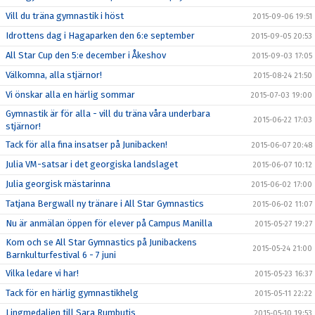
Vill du träna gymnastik i höst
2015-09-06 19:51
Idrottens dag i Hagaparken den 6:e september
2015-09-05 20:53
All Star Cup den 5:e december i Åkeshov
2015-09-03 17:05
Välkomna, alla stjärnor!
2015-08-24 21:50
Vi önskar alla en härlig sommar
2015-07-03 19:00
Gymnastik är för alla - vill du träna våra underbara
2015-06-22 17:03
stjärnor!
Tack för alla fina insatser på Junibacken!
2015-06-07 20:48
Julia VM-satsar i det georgiska landslaget
2015-06-07 10:12
Julia georgisk mästarinna
2015-06-02 17:00
Tatjana Bergwall ny tränare i All Star Gymnastics
2015-06-02 11:07
Nu är anmälan öppen för elever på Campus Manilla
2015-05-27 19:27
Kom och se All Star Gymnastics på Junibackens
2015-05-24 21:00
Barnkulturfestival 6 - 7 juni
Vilka ledare vi har!
2015-05-23 16:37
Tack för en härlig gymnastikhelg
2015-05-11 22:22
Lingmedaljen till Sara Rumbutis
2015-05-10 19:53