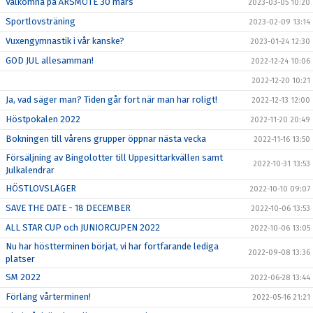
Välkomna på ÅRSMÖTE 30 mars
2023-03-05 10:20
Sportlovsträning
2023-02-09 13:14
Vuxengymnastik i vår kanske?
2023-01-24 12:30
GOD JUL allesamman!
2022-12-24 10:06
2022-12-20 10:21
Ja, vad säger man? Tiden går fort när man har roligt!
2022-12-13 12:00
Höstpokalen 2022
2022-11-20 20:49
Bokningen till vårens grupper öppnar nästa vecka
2022-11-16 13:50
Försäljning av Bingolotter till Uppesittarkvällen samt
2022-10-31 13:53
Julkalendrar
HÖSTLOVSLÄGER
2022-10-10 09:07
SAVE THE DATE - 18 DECEMBER
2022-10-06 13:53
ALL STAR CUP och JUNIORCUPEN 2022
2022-10-06 13:05
Nu har höstterminen börjat, vi har fortfarande lediga
2022-09-08 13:36
platser
SM 2022
2022-06-28 13:44
Förläng vårterminen!
2022-05-16 21:21