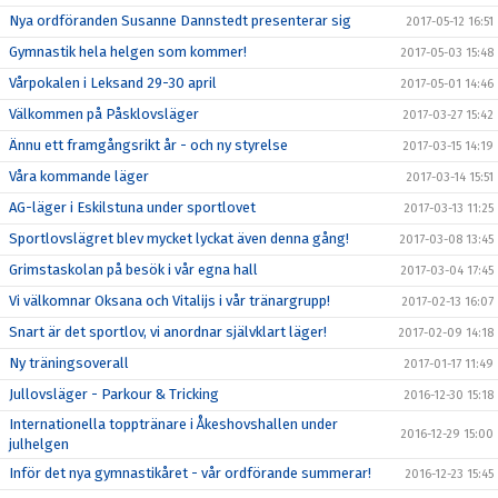
Nya ordföranden Susanne Dannstedt presenterar sig
2017-05-12 16:51
Gymnastik hela helgen som kommer!
2017-05-03 15:48
Vårpokalen i Leksand 29-30 april
2017-05-01 14:46
Välkommen på Påsklovsläger
2017-03-27 15:42
Ännu ett framgångsrikt år - och ny styrelse
2017-03-15 14:19
Våra kommande läger
2017-03-14 15:51
AG-läger i Eskilstuna under sportlovet
2017-03-13 11:25
Sportlovslägret blev mycket lyckat även denna gång!
2017-03-08 13:45
Grimstaskolan på besök i vår egna hall
2017-03-04 17:45
Vi välkomnar Oksana och Vitalijs i vår tränargrupp!
2017-02-13 16:07
Snart är det sportlov, vi anordnar självklart läger!
2017-02-09 14:18
Ny träningsoverall
2017-01-17 11:49
Jullovsläger - Parkour & Tricking
2016-12-30 15:18
Internationella topptränare i Åkeshovshallen under
2016-12-29 15:00
julhelgen
Inför det nya gymnastikåret - vår ordförande summerar!
2016-12-23 15:45