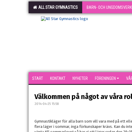
ALL STAR GYMNASTICS
BARN- OCH UNGDOMSVER
START
KONTAKT
NYHETER
FÖRENINGEN
VÅ
Välkommen på något av våra ro
2014-04-25 15:58
Gymnastikläger för alla barn som vill vara med på ett ell
flera läger i sommar, inga förkunskaper krävs. Kan du int
vänta till sommarlovet så har vi ett läger redan den 29-31