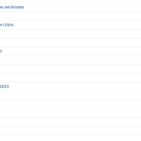
ion om hösten
n i Oslo
åt
 2023
r