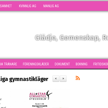
KSAMHET
KVINNLIG AG
MANLIG AG
Glädje, Gemenskap, 
RA TRÄNARE
FÖRENINGSKLÄDER
DOKUMENT
BOKNING
FRITIDSKO
liga gymnastikläger
<
>
er
e
 maj.