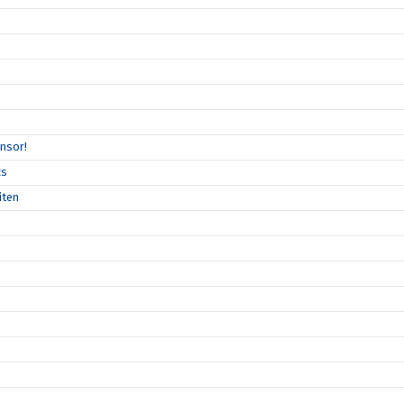
nsor!
cs
iten