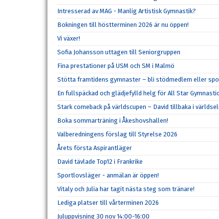
Intresserad av MAG - Manlig Artistisk Gymnastik?
Bokningen till höstterminen 2026 är nu öppen!
Vi växer!
Sofia Johansson uttagen till Seniorgruppen
Fina prestationer på USM och SM i Malmö
Stötta framtidens gymnaster – bli stödmedlem eller spo
En fullspäckad och glädjefylld helg för All Star Gymnasti
Stark comeback på världscupen – David tillbaka i världsel
Boka sommarträning i Åkeshovshallen!
Valberedningens förslag till Styrelse 2026
Årets första Aspirantläger
David tävlade Top12 i Frankrike
Sportlovsläger - anmälan är öppen!
Vitaly och Julia har tagit nästa steg som tränare!
Lediga platser till vårterminen 2026
Juluppvisning 30 nov 14:00-16:00