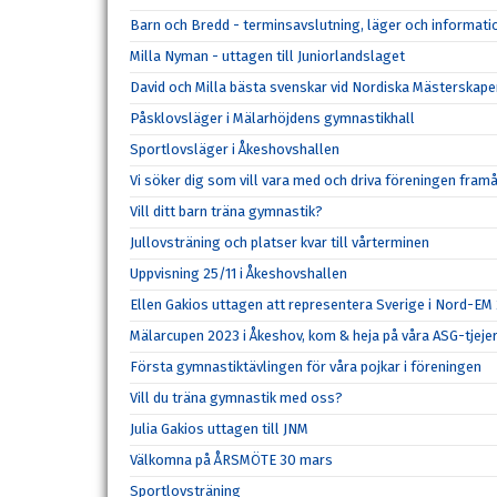
Barn och Bredd - terminsavslutning, läger och informat
Milla Nyman - uttagen till Juniorlandslaget
David och Milla bästa svenskar vid Nordiska Mästerskape
Påsklovsläger i Mälarhöjdens gymnastikhall
Sportlovsläger i Åkeshovshallen
Vi söker dig som vill vara med och driva föreningen fram
Vill ditt barn träna gymnastik?
Jullovsträning och platser kvar till vårterminen
Uppvisning 25/11 i Åkeshovshallen
Ellen Gakios uttagen att representera Sverige i Nord-EM
Mälarcupen 2023 i Åkeshov, kom & heja på våra ASG-tjeje
Första gymnastiktävlingen för våra pojkar i föreningen
Vill du träna gymnastik med oss?
Julia Gakios uttagen till JNM
Välkomna på ÅRSMÖTE 30 mars
Sportlovsträning