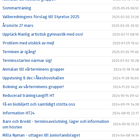
Sommarträning
2025-05-26 06:52
Valberedningens förslag till Styrelse 2025
2025-03-20 21:26
Årsmöte 27 mars
2025-03-20 20:53
Upptäck Manlig artistisk gymnastik med oss!
2025-02-11 08:10
Problem med utskick av mejl
2025-01-29 15:42
Terminen är igång!
2025-01-26 19:40
Terminsstarten närmar sig!
2025-01-03 10:28
Anmälan till vårterminens grupper
2024-12-18 15:48
Uppvisning 8 dec i Åkeshovshallen
2024-11-28 16:00
Bokning av vårterminens grupper!
2024-11-20 14:23
Reducerad träningsavgift HT
2024-10-14 09:42
Få en biobiljett och samtidigt stötta oss
2024-09-19 14:38
Information HT24
2024-08-10 22:17
Barn och Bredd - terminsavslutning, läger och information
2024-05-16 12:21
om hösten
Milla Nyman - uttagen till Juniorlandslaget
2024-04-08 14:14