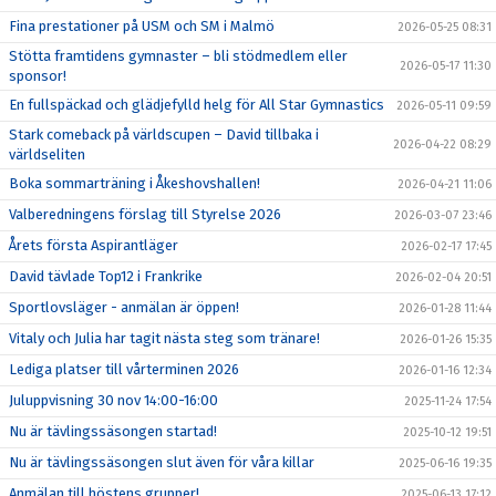
Fina prestationer på USM och SM i Malmö
2026-05-25 08:31
Stötta framtidens gymnaster – bli stödmedlem eller
2026-05-17 11:30
sponsor!
En fullspäckad och glädjefylld helg för All Star Gymnastics
2026-05-11 09:59
Stark comeback på världscupen – David tillbaka i
2026-04-22 08:29
världseliten
Boka sommarträning i Åkeshovshallen!
2026-04-21 11:06
Valberedningens förslag till Styrelse 2026
2026-03-07 23:46
Årets första Aspirantläger
2026-02-17 17:45
David tävlade Top12 i Frankrike
2026-02-04 20:51
Sportlovsläger - anmälan är öppen!
2026-01-28 11:44
Vitaly och Julia har tagit nästa steg som tränare!
2026-01-26 15:35
Lediga platser till vårterminen 2026
2026-01-16 12:34
Juluppvisning 30 nov 14:00-16:00
2025-11-24 17:54
Nu är tävlingssäsongen startad!
2025-10-12 19:51
Nu är tävlingssäsongen slut även för våra killar
2025-06-16 19:35
Anmälan till höstens grupper!
2025-06-13 17:12