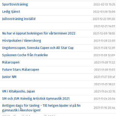
Sportlovsträning
2022-02-13 15:25
Ledig tjänst
2022-01-28 15:06
Jullovsträning inställd
2021-12-23 09:30
2021-12-21 14:01
Nu har vi öppnat bokningen för vårterminen 2022
2021-12-09 18:50
Höstpokalen i Vänersborg
2021-11-28 22:05
Ungdomscupen, Svenska Cupen och All Star Cup
2021-11-28 12:39
Syskonen Coche från Frankrike
2021-11-28 12:09
Mälarcupen
2021-11-28 11:22
Future Stars Mälarcupen
2021-11-28 11:01
Junior NM
2021-11-27 09:41
2021-11-25 18:22
VM i Kitakyushu, Japan
2021-11-24 22:15
SM och JSM Kvinnlig Artistisk Gymnastik 2021
2021-11-24 20:54
Äntligen dags för tävling - Till helgen bjuder vi på fin
2021-11-16 20:44
gymnastik i Åkeshov igen!