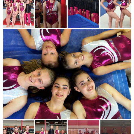
DOKUMENT
BOKNING
FRITIDSKORTET
VÅRA GULDSTÖDMEDLEMMAR