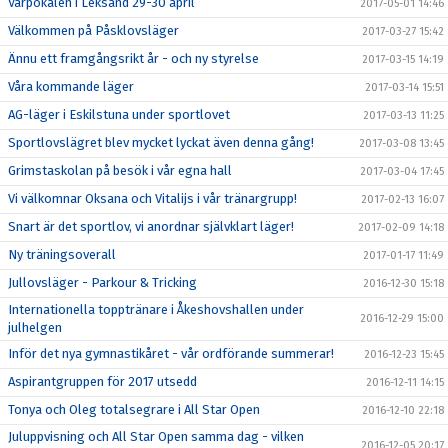
Vårpokalen i Leksand 29-30 april
2017-05-01 14:46
Välkommen på Påsklovsläger
2017-03-27 15:42
Ännu ett framgångsrikt år - och ny styrelse
2017-03-15 14:19
Våra kommande läger
2017-03-14 15:51
AG-läger i Eskilstuna under sportlovet
2017-03-13 11:25
Sportlovslägret blev mycket lyckat även denna gång!
2017-03-08 13:45
Grimstaskolan på besök i vår egna hall
2017-03-04 17:45
Vi välkomnar Oksana och Vitalijs i vår tränargrupp!
2017-02-13 16:07
Snart är det sportlov, vi anordnar självklart läger!
2017-02-09 14:18
Ny träningsoverall
2017-01-17 11:49
Jullovsläger - Parkour & Tricking
2016-12-30 15:18
Internationella topptränare i Åkeshovshallen under
2016-12-29 15:00
julhelgen
Inför det nya gymnastikåret - vår ordförande summerar!
2016-12-23 15:45
Aspirantgruppen för 2017 utsedd
2016-12-11 14:15
Tonya och Oleg totalsegrare i All Star Open
2016-12-10 22:18
Juluppvisning och All Star Open samma dag - vilken
2016-12-05 20:17