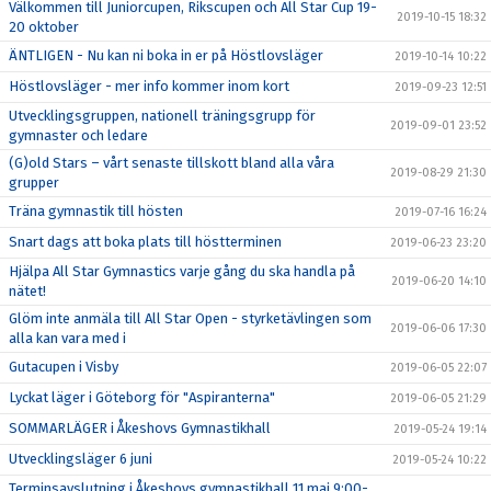
Välkommen till Juniorcupen, Rikscupen och All Star Cup 19-
2019-10-15 18:32
20 oktober
ÄNTLIGEN - Nu kan ni boka in er på Höstlovsläger
2019-10-14 10:22
Höstlovsläger - mer info kommer inom kort
2019-09-23 12:51
Utvecklingsgruppen, nationell träningsgrupp för
2019-09-01 23:52
gymnaster och ledare
(G)old Stars – vårt senaste tillskott bland alla våra
2019-08-29 21:30
grupper
Träna gymnastik till hösten
2019-07-16 16:24
Snart dags att boka plats till höstterminen
2019-06-23 23:20
Hjälpa All Star Gymnastics varje gång du ska handla på
2019-06-20 14:10
nätet!
Glöm inte anmäla till All Star Open - styrketävlingen som
2019-06-06 17:30
alla kan vara med i
Gutacupen i Visby
2019-06-05 22:07
Lyckat läger i Göteborg för "Aspiranterna"
2019-06-05 21:29
SOMMARLÄGER i Åkeshovs Gymnastikhall
2019-05-24 19:14
Utvecklingsläger 6 juni
2019-05-24 10:22
Terminsavslutning i Åkeshovs gymnastikhall 11 maj 9:00-