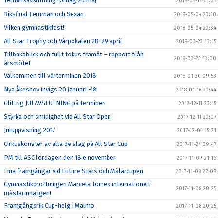
Terminsavslutning lördag 26 maj
2018-05-14 21:05
Riksfinal Femman och Sexan
2018-05-04 23:10
Vilken gymnastikfest!
2018-05-04 22:34
All Star Trophy och Vårpokalen 28-29 april
2018-03-23 13:15
Tillbakablick och fullt fokus framåt – rapport från
2018-03-23 13:00
årsmötet
Välkommen till vårterminen 2018
2018-01-30 09:53
Nya Åkeshov invigs 20 januari -18
2018-01-16 22:44
Glittrig JULAVSLUTNING på terminen
2017-12-11 23:15
Styrka och smidighet vid All Star Open
2017-12-11 22:07
Juluppvisning 2017
2017-12-04 15:21
Cirkuskonster av alla de slag på All Star Cup
2017-11-24 09:47
PM till ASC lördagen den 18:e november
2017-11-09 21:16
Fina framgångar vid Future Stars och Mälarcupen
2017-11-08 22:08
Gymnastikdrottningen Marcela Torres internationell
2017-11-08 20:25
mästarinna igen!
Framgångsrik Cup-helg i Malmö
2017-11-08 20:25