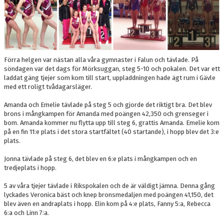
Förra helgen var nästan alla våra gymnaster i Falun och tävlade. På
söndagen var det dags för Mörksuggan, steg 5-10 och pokalen. Det var ett
laddat gäng tjejer som kom till start, uppladdningen hade ägt rum i Gävle
med ett roligt tvådagarsläger.
Amanda och Emelie tävlade på steg 5 och gjorde det riktigt bra. Det blev
brons i mångkampen för Amanda med poängen 42,350 och grenseger i
bom. Amanda kommer nu flytta upp till steg 6, grattis Amanda. Emelie kom
på en fin 11:e plats i det stora startfältet (40 startande), i hopp blev det 3:e
plats.
Jonna tävlade på steg 6, det blev en 6:e plats i mångkampen och en
tredjeplats i hopp.
5 av våra tjejer tävlade i Rikspokalen och de är väldigt jämna. Denna gång
lyckades Veronica bäst och knep bronsmedaljen med poängen 41,150, det
blev även en andraplats i hopp. Elin kom på 4:e plats, Fanny 5:a, Rebecca
6:a och Linn 7:a.