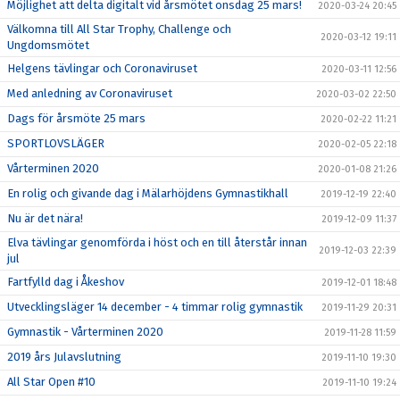
Möjlighet att delta digitalt vid årsmötet onsdag 25 mars!
2020-03-24 20:45
Välkomna till All Star Trophy, Challenge och
2020-03-12 19:11
Ungdomsmötet
Helgens tävlingar och Coronaviruset
2020-03-11 12:56
Med anledning av Coronaviruset
2020-03-02 22:50
Dags för årsmöte 25 mars
2020-02-22 11:21
SPORTLOVSLÄGER
2020-02-05 22:18
Vårterminen 2020
2020-01-08 21:26
En rolig och givande dag i Mälarhöjdens Gymnastikhall
2019-12-19 22:40
Nu är det nära!
2019-12-09 11:37
Elva tävlingar genomförda i höst och en till återstår innan
2019-12-03 22:39
jul
Fartfylld dag i Åkeshov
2019-12-01 18:48
Utvecklingsläger 14 december - 4 timmar rolig gymnastik
2019-11-29 20:31
Gymnastik - Vårterminen 2020
2019-11-28 11:59
2019 års Julavslutning
2019-11-10 19:30
All Star Open #10
2019-11-10 19:24