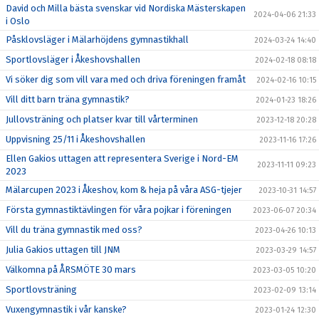
David och Milla bästa svenskar vid Nordiska Mästerskapen
2024-04-06 21:33
i Oslo
Påsklovsläger i Mälarhöjdens gymnastikhall
2024-03-24 14:40
Sportlovsläger i Åkeshovshallen
2024-02-18 08:18
Vi söker dig som vill vara med och driva föreningen framåt
2024-02-16 10:15
Vill ditt barn träna gymnastik?
2024-01-23 18:26
Jullovsträning och platser kvar till vårterminen
2023-12-18 20:28
Uppvisning 25/11 i Åkeshovshallen
2023-11-16 17:26
Ellen Gakios uttagen att representera Sverige i Nord-EM
2023-11-11 09:23
2023
Mälarcupen 2023 i Åkeshov, kom & heja på våra ASG-tjejer
2023-10-31 14:57
Första gymnastiktävlingen för våra pojkar i föreningen
2023-06-07 20:34
Vill du träna gymnastik med oss?
2023-04-26 10:13
Julia Gakios uttagen till JNM
2023-03-29 14:57
Välkomna på ÅRSMÖTE 30 mars
2023-03-05 10:20
Sportlovsträning
2023-02-09 13:14
Vuxengymnastik i vår kanske?
2023-01-24 12:30