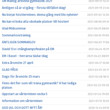
SM Manlig artistisk gymnastik 2021
2021-09-21 12:47
Äntligen så är vi igång - första tillfället idag!
2021-09-19 21:45
Nu börjar höstterminen, denna gång med lite nyheter!
2021-09-02 13:30
Nu kan ni boka alla obokade platser till hösten!
2021-08-06 09:41
Glad Midsommar
2021-06-25 08:00
Sommarlovsträning
2021-06-16 19:00
ÄNTLIGEN SOMMARLOV
2021-06-03 17:06
David 13:e i mångkampsfinalen på EM
2021-04-24 15:19
EM i Basel - herrarna tävlar idag
2021-04-22 08:09
Extra årsmöte 27 april
2021-04-17 10:50
GLAD PÅSK
2021-04-01 20:17
Dags för årsmöte 25 mars
2021-02-28 18:12
Finns det fler som vill träna gymnastik? Vi har lediga
2021-02-23 09:30
platser.
Uppstart av vårterminen vecka 5
2021-01-24 19:00
Information om vårterminen
2021-01-13 15:20
GOD JUL OCH GOTT NYTT ÅR!
2020-12-24 09:51