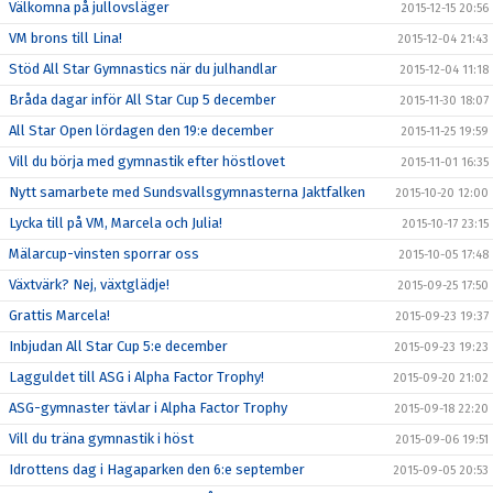
Välkomna på jullovsläger
2015-12-15 20:56
VM brons till Lina!
2015-12-04 21:43
Stöd All Star Gymnastics när du julhandlar
2015-12-04 11:18
Bråda dagar inför All Star Cup 5 december
2015-11-30 18:07
All Star Open lördagen den 19:e december
2015-11-25 19:59
Vill du börja med gymnastik efter höstlovet
2015-11-01 16:35
Nytt samarbete med Sundsvallsgymnasterna Jaktfalken
2015-10-20 12:00
Lycka till på VM, Marcela och Julia!
2015-10-17 23:15
Mälarcup-vinsten sporrar oss
2015-10-05 17:48
Växtvärk? Nej, växtglädje!
2015-09-25 17:50
Grattis Marcela!
2015-09-23 19:37
Inbjudan All Star Cup 5:e december
2015-09-23 19:23
Lagguldet till ASG i Alpha Factor Trophy!
2015-09-20 21:02
ASG-gymnaster tävlar i Alpha Factor Trophy
2015-09-18 22:20
Vill du träna gymnastik i höst
2015-09-06 19:51
Idrottens dag i Hagaparken den 6:e september
2015-09-05 20:53