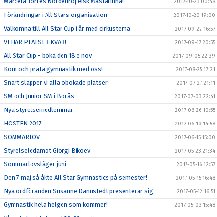
Marcela Torres Nordeuropeisk Mästarinna!
2017-10-23 00:48
Förändringar i All Stars organisation
2017-10-20 19:00
Välkomna till All Star Cup i år med cirkustema
2017-09-22 16:57
VI HAR PLATSER KVAR!
2017-09-17 20:55
All Star Cup - boka den 18:e nov
2017-09-05 22:39
Kom och prata gymnastik med oss!
2017-08-25 17:21
Snart släpper vi alla obokade platser!
2017-07-27 21:11
SM och Junior SM i Borås
2017-07-03 22:41
Nya styrelsemedlemmar
2017-06-26 10:55
HÖSTEN 2017
2017-06-19 14:58
SOMMARLOV
2017-06-15 15:00
Styrelseledamot Giorgi Bikoev
2017-05-23 21:34
Sommarlovsläger juni
2017-05-16 12:57
Den 7 maj så åkte All Star Gymnastics på semester!
2017-05-15 16:48
Nya ordföranden Susanne Dannstedt presenterar sig
2017-05-12 16:51
Gymnastik hela helgen som kommer!
2017-05-03 15:48