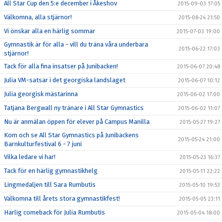
All Star Cup den 5:e december i Åkeshov
2015-09-03 17:05
Välkomna, alla stjärnor!
2015-08-24 21:50
Vi önskar alla en härlig sommar
2015-07-03 19:00
Gymnastik är för alla - vill du träna våra underbara
2015-06-22 17:03
stjärnor!
Tack för alla fina insatser på Junibacken!
2015-06-07 20:48
Julia VM-satsar i det georgiska landslaget
2015-06-07 10:12
Julia georgisk mästarinna
2015-06-02 17:00
Tatjana Bergwall ny tränare i All Star Gymnastics
2015-06-02 11:07
Nu är anmälan öppen för elever på Campus Manilla
2015-05-27 19:27
Kom och se All Star Gymnastics på Junibackens
2015-05-24 21:00
Barnkulturfestival 6 - 7 juni
Vilka ledare vi har!
2015-05-23 16:37
Tack för en härlig gymnastikhelg
2015-05-11 22:22
Lingmedaljen till Sara Rumbutis
2015-05-10 19:53
Välkomna till årets stora gymnastikfest!
2015-05-05 23:11
Härlig comeback för Julia Rumbutis
2015-05-04 18:00