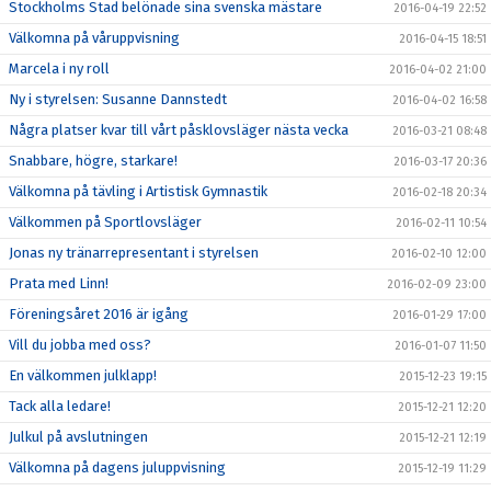
Stockholms Stad belönade sina svenska mästare
2016-04-19 22:52
Välkomna på våruppvisning
2016-04-15 18:51
Marcela i ny roll
2016-04-02 21:00
Ny i styrelsen: Susanne Dannstedt
2016-04-02 16:58
Några platser kvar till vårt påsklovsläger nästa vecka
2016-03-21 08:48
Snabbare, högre, starkare!
2016-03-17 20:36
Välkomna på tävling i Artistisk Gymnastik
2016-02-18 20:34
Välkommen på Sportlovsläger
2016-02-11 10:54
Jonas ny tränarrepresentant i styrelsen
2016-02-10 12:00
Prata med Linn!
2016-02-09 23:00
Föreningsåret 2016 är igång
2016-01-29 17:00
Vill du jobba med oss?
2016-01-07 11:50
En välkommen julklapp!
2015-12-23 19:15
Tack alla ledare!
2015-12-21 12:20
Julkul på avslutningen
2015-12-21 12:19
Välkomna på dagens juluppvisning
2015-12-19 11:29