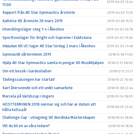
2019-04-29 13:44
11:00
Rapport från All Star Gymnastics årsmöte
2019-04-02 11:35
Kallelse till årsmöte 28 mars 2019
2019-03-06 15:13
Utvecklingsläger steg 1-4 i Åkeshov
2019-03-03 20:18
Sportlovsläger för Bright och Supreme i Eskilstuna
2019-03-03 19:50
Inbjudan till UC-läger All Star lördag 2 mars i Åkeshov
2019-02-03 21:48
Gymnastik vårterminen 2019
2018-12-18 17:00
Hjälp All Star Gymnastics samla in pengar till Musikhjälpen
2018-12-13 08:00
Om ett besök i Gärdeshallen
2018-12-11 21:37
Tävlingssäsongen har startat!
2018-10-22 10:40
Kärt återseende och ett unikt samarbete
2018-10-08 22:44
Marcela på Världscup i Ungern
2018-09-24 18:09
HÖSTTERMINEN 2018 närmar sig och här är datum att
2018-06-30 22:42
hålla kolla på!
Challenge Cup - uttagning till Nordiska Mästerskapen
2018-05-24 18:06
Vill du bli en av våra ledare?
2018-05-16 18:36