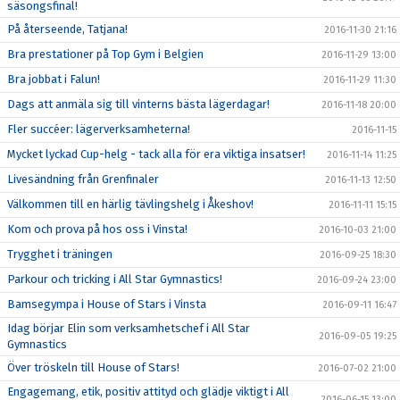
säsongsfinal!
På återseende, Tatjana!
2016-11-30 21:16
Bra prestationer på Top Gym i Belgien
2016-11-29 13:00
Bra jobbat i Falun!
2016-11-29 11:30
Dags att anmäla sig till vinterns bästa lägerdagar!
2016-11-18 20:00
Fler succéer: lägerverksamheterna!
2016-11-15
Mycket lyckad Cup-helg - tack alla för era viktiga insatser!
2016-11-14 11:25
Livesändning från Grenfinaler
2016-11-13 12:50
Välkommen till en härlig tävlingshelg i Åkeshov!
2016-11-11 15:15
Kom och prova på hos oss i Vinsta!
2016-10-03 21:00
Trygghet i träningen
2016-09-25 18:30
Parkour och tricking i All Star Gymnastics!
2016-09-24 23:00
Bamsegympa i House of Stars i Vinsta
2016-09-11 16:47
Idag börjar Elin som verksamhetschef i All Star
2016-09-05 19:25
Gymnastics
Över tröskeln till House of Stars!
2016-07-02 21:00
Engagemang, etik, positiv attityd och glädje viktigt i All
2016-06-15 13:00