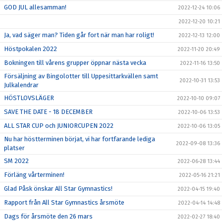
GOD JUL allesamman!
2022-12-24 10:06
2022-12-20 10:21
Ja, vad säger man? Tiden går fort när man har roligt!
2022-12-13 12:00
Höstpokalen 2022
2022-11-20 20:49
Bokningen till vårens grupper öppnar nästa vecka
2022-11-16 13:50
Försäljning av Bingolotter till Uppesittarkvällen samt
2022-10-31 13:53
Julkalendrar
HÖSTLOVSLÄGER
2022-10-10 09:07
SAVE THE DATE - 18 DECEMBER
2022-10-06 13:53
ALL STAR CUP och JUNIORCUPEN 2022
2022-10-06 13:05
Nu har höstterminen börjat, vi har fortfarande lediga
2022-09-08 13:36
platser
SM 2022
2022-06-28 13:44
Förläng vårterminen!
2022-05-16 21:21
Glad Påsk önskar All Star Gymnastics!
2022-04-15 19:40
Rapport från All Star Gymnastics årsmöte
2022-04-14 14:48
Dags för årsmöte den 26 mars
2022-02-27 18:40