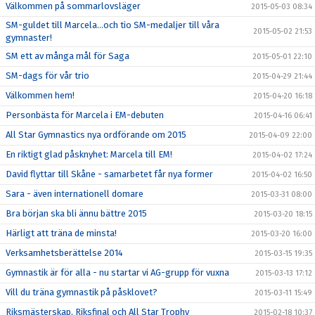
Välkommen på sommarlovsläger
2015-05-03 08:34
SM-guldet till Marcela...och tio SM-medaljer till våra
2015-05-02 21:53
gymnaster!
SM ett av många mål för Saga
2015-05-01 22:10
SM-dags för vår trio
2015-04-29 21:44
Välkommen hem!
2015-04-20 16:18
Personbästa för Marcela i EM-debuten
2015-04-16 06:41
All Star Gymnastics nya ordförande om 2015
2015-04-09 22:00
En riktigt glad påsknyhet: Marcela till EM!
2015-04-02 17:24
David flyttar till Skåne - samarbetet får nya former
2015-04-02 16:50
Sara - även internationell domare
2015-03-31 08:00
Bra början ska bli ännu bättre 2015
2015-03-20 18:15
Härligt att träna de minsta!
2015-03-20 16:00
Verksamhetsberättelse 2014
2015-03-15 19:35
Gymnastik är för alla - nu startar vi AG-grupp för vuxna
2015-03-13 17:12
Vill du träna gymnastik på påsklovet?
2015-03-11 15:49
Riksmästerskap, Riksfinal och All Star Trophy
2015-02-18 10:37