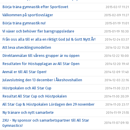
Börja träna gymnastik efter Sportlovet
2015-02-17 11:21
Välkommen på sportlovsläger
2015-02-09 11:27
Börja träna gymnastik nu!
2015-01-19 11:01
Vi växer och behöver fler barngruppsledare
2015-01-19 10:30
Från oss alla till er alla en riktigt God Jul & Gott Nytt År!
2014-12-24 03:37
Att leva utvecklingsmodellen
2014-12-22 11:28
Direktanmälan till vårens grupper är nu öppen
2014-12-22 10:00
Resultaten för Höstupplagan av All Star Open
2014-12-20 19:41
Anmäl er till All Star Open!
2014-12-09 17:40
Julavslutning den 13 december i Åkeshovshallen
2014-12-03 22:16
Höstpokalen och All Star Cup
2014-11-30 22:21
Resultat All Star Cup och Höstpokalen
2014-11-30 20:39
All Star Cup & Höstpokalen Lördagen den 29 november
2014-11-20 23:17
Ny tränare och nytt samarbete
2014-11-19 21:55
2XU - Ny sponsor och samarbetspartner till All Star
2014-11-07 09:10
Gymnastics!