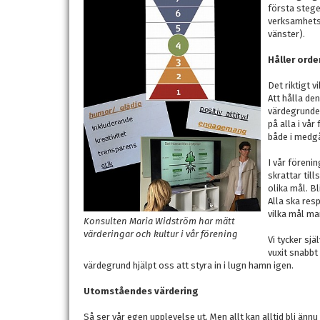
första stege
verksamhetsi
vänster).
Håller orde
Det riktigt v
Att hålla de
värdegrunden
på alla i vå
både i medg
I vår förenin
skrattar til
olika mål. Bl
Alla ska resp
vilka mål man
Konsulten Maria Widström har mätt
värderingar och kultur i vår förening
Vi tycker sjä
vuxit snabbt 
värdegrund hjälpt oss att styra in i lugn hamn igen.
Utomståendes värdering
Så ser vår egen upplevelse ut. Men allt kan alltid bli ännu 