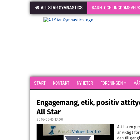
ALL STAR GYMNASTICS
BARN- OCH UNGDOMSVER
START
KONTAKT
NYHETER
FÖRENINGEN
VÅ
Engagemang, etik, positiv attityd
All Star
2016-06-15 13:00
Att ha en ge
är viktigt f
den tillgäng