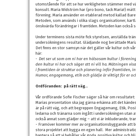
utomstående för att se hur verkligheten stämmer med vär
konsult. Maria Widström har (pro bono, tack Maria!) mätt h
förening. Maria använder en etablerad metod kallad Bare
Metoden, som används i olika slags organisationer, kartl
önskvärda förändringar i framtiden. Metoden kan också s
Under terminens sista möte fick styrelsen, anställda trä
undersökningens resultat. Glädjande nog berättade Maria a
Det finns en stor samsyn när det gäller vår kultur och v
här:
-
Det ser ut som om ni har en hälsosam kultur i förening
den kultur ni har och säger att ni vill ha. Mätningen visa
i framtiden är struktur och planering inför framtiden, in
Humor, engagemang, etik och glädje är viktigt för er och
Ordföranden: på rätt väg..
Vår ordförande Sofie Fischer säger så här om resultatet:
Marias presentation ska jag gärna erkänna att det kändes 
är på rätt väg, och att begreppen Engagemang, Etik, Positi
ledarna och tränarna som ingått i undersökningen utan at
också annat som glädjer mig – att vi är inkluderande, tr
- Framöver kommer mer av organisationsbyggande att bli
stora projektet att bygga en egen hall. Mer administrat
hantera så att vi behåller vår goda, positiva kultur och bl