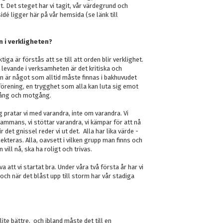
t. Det steget har vi tagit, vår värdegrund och
dé ligger här på vår hemsida (se länk till
n i verkligheten?
iktiga är förstås att se till att orden blir verklighet.
n levande i verksamheten är det kritiska och
 är något som alltid måste finnas i bakhuvudet
r förening, en trygghet som alla kan luta sig emot
ång och motgång.
g pratar vi med varandra, inte om varandra. Vi
lsammans, vi stöttar varandra, vi kämpar för att nå
ir det gnissel reder vi ut det. Alla har lika värde -
ekteras. Alla, oavsett i vilken grupp man finns och
 vill nå, ska ha roligt och trivas.
lva att vi startat bra. Under våra två första år har vi
och när det blåst upp till storm har vår stadiga
lite bättre, och ibland måste det till en