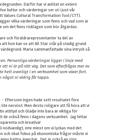
degrunden. Därför har vi anlitat en extern
ur kultur och värderingar ser ut i just vår
tt Values Cultural Transformation Tool/CTT).
ägger vilka värderingar som finns och vad som är
e om det finns risklägen som bör åtgärdas.
nare och föräldrarepresentanter ta del av
tt hon kan se att All Star står på stadig grund.
år värdegrund. Maria sammanfattade sina intryck så
en. Personliga värderingar ligger i linje med
r att ni är på rätt väg. Det som efterfrågas mer av
te helt ovanligt i en verksamhet som växer fort.
 något ni aldrig får tappa.
 - Eftersom ingen hade sett resultatet före
lite nervöst. Men desto roligare att få höra att vi
v attityd och Glädje inte bara är viktiga för
t de också finns i dagens verksamhet. Jag hittar
ansparenta och kreativa!
 nödvändigt, inte minst om vi lyckas med det
ion och ökat fokus på ekonomiska frågor måste vi
i ännu bättre även här. Det är också en stor