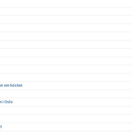
ion om hösten
n i Oslo
åt