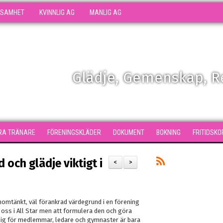
KSAMHET
KVINNLIG AG
MANLIG AG
Glädje, Gemenskap, 
RA TRÄNARE
FÖRENINGSKLÄDER
DOKUMENT
BOKNING
FRITIDSKO
 och glädje viktigt i
<
>
nomtänkt, väl förankrad värdegrund i en förening
ör oss i All Star men att formulera den och göra
lig för medlemmar, ledare och gymnaster är bara