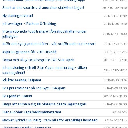
Snart är det sportlov, vi anordnar självklart läger!
2017-02-09 14:18
Ny träningsoverall
2017-01-17 11:49
Jullovsläger - Parkour & Tricking
2016-12-30 15:18
Internationella topptränare i Åkeshovshallen under
2016-12-29 15:00
julhelgen
Inför det nya gymnastikåret - vår ordförande summerar!
2016-12-23 15:45
Aspirantgruppen för 2017 utsedd
2016-12-11 14:15
Tonya och Oleg totalsegrare i All Star Open
2016-12-10 22:18
Juluppvisning och All Star Open samma dag - vilken
2016-12-05 20:17
säsongsfinal!
På återseende, Tatjana!
2016-11-30 21:16
Bra prestationer på Top Gym i Belgien
2016-11-29 13:00
Bra jobbat i Falun!
2016-11-29 11:30
Dags att anmäla sig till vinterns bästa lägerdagar!
2016-11-18 20:00
Fler succéer: lägerverksamheterna!
2016-11-15
Mycket lyckad Cup-helg - tack alla för era viktiga insatser!
2016-11-14 11:25