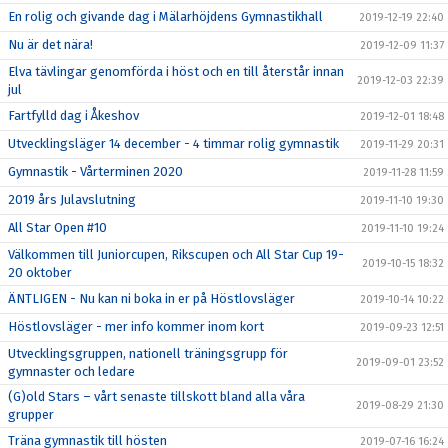
En rolig och givande dag i Mälarhöjdens Gymnastikhall
2019-12-19 22:40
Nu är det nära!
2019-12-09 11:37
Elva tävlingar genomförda i höst och en till återstår innan
2019-12-03 22:39
jul
Fartfylld dag i Åkeshov
2019-12-01 18:48
Utvecklingsläger 14 december - 4 timmar rolig gymnastik
2019-11-29 20:31
Gymnastik - Vårterminen 2020
2019-11-28 11:59
2019 års Julavslutning
2019-11-10 19:30
All Star Open #10
2019-11-10 19:24
Välkommen till Juniorcupen, Rikscupen och All Star Cup 19-
2019-10-15 18:32
20 oktober
ÄNTLIGEN - Nu kan ni boka in er på Höstlovsläger
2019-10-14 10:22
Höstlovsläger - mer info kommer inom kort
2019-09-23 12:51
Utvecklingsgruppen, nationell träningsgrupp för
2019-09-01 23:52
gymnaster och ledare
(G)old Stars – vårt senaste tillskott bland alla våra
2019-08-29 21:30
grupper
Träna gymnastik till hösten
2019-07-16 16:24