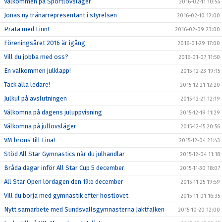
Välkommen på Sportlovsläger
2016-02-11 10:54
Jonas ny tränarrepresentant i styrelsen
2016-02-10 12:00
Prata med Linn!
2016-02-09 23:00
Föreningsåret 2016 är igång
2016-01-29 17:00
Vill du jobba med oss?
2016-01-07 11:50
En välkommen julklapp!
2015-12-23 19:15
Tack alla ledare!
2015-12-21 12:20
Julkul på avslutningen
2015-12-21 12:19
Välkomna på dagens juluppvisning
2015-12-19 11:29
Välkomna på jullovsläger
2015-12-15 20:56
VM brons till Lina!
2015-12-04 21:43
Stöd All Star Gymnastics när du julhandlar
2015-12-04 11:18
Bråda dagar inför All Star Cup 5 december
2015-11-30 18:07
All Star Open lördagen den 19:e december
2015-11-25 19:59
Vill du börja med gymnastik efter höstlovet
2015-11-01 16:35
Nytt samarbete med Sundsvallsgymnasterna Jaktfalken
2015-10-20 12:00