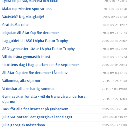
Lycka till på VM, Marcela och Julia!
2015-10-17 23:15
Mälarcup-vinsten sporrar oss
2015-10-05 17:48
Växtvärk? Nej, växtglädje!
2015-09-25 17:50
Grattis Marcela!
2015-09-23 19:37
Inbjudan All Star Cup 5:e december
2015-09-23 19:23
Lagguldet till ASG i Alpha Factor Trophy!
2015-09-20 21:02
ASG-gymnaster tävlar i Alpha Factor Trophy
2015-09-18 22:20
Vill du träna gymnastik i höst
2015-09-06 19:51
Idrottens dag i Hagaparken den 6:e september
2015-09-05 20:53
All Star Cup den 5:e december i Åkeshov
2015-09-03 17:05
Välkomna, alla stjärnor!
2015-08-24 21:50
Vi önskar alla en härlig sommar
2015-07-03 19:00
Gymnastik är för alla - vill du träna våra underbara
2015-06-22 17:03
stjärnor!
Tack för alla fina insatser på Junibacken!
2015-06-07 20:48
Julia VM-satsar i det georgiska landslaget
2015-06-07 10:12
Julia georgisk mästarinna
2015-06-02 17:00