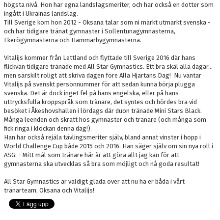
högsta nivå. Hon har egna landslagsmeriter, och har också en dotter som
ingått i Ukrainas landslag.
Till Sverige kom hon 2012 - Oksana talar som ni märkt utmärkt svenska -
och har tidigare tränat gymnaster i Sollentunagymnasterna,
Ekerögymnasterna och Hammarbygymnasterna.
Vitalijs kommer från Lettland och flyttade till Sverige 2016 där hans
flickvän tidigare tränade med All Star Gymnastics. Ett bra skäl alla dagar...
men särskilt roligt att skriva dagen före Alla Hjärtans Dag! Nu väntar
Vitalijs på svenskt personnummer för att sedan kunna börja plugga
svenska. Det är dock inget fel på hans engelska, eller på hans
uttrycksfulla kroppspråk som tränare, det syntes och hördes bra vid
besöket i Åkeshovshallen i lördags där duon tränade Mini Stars Black.
Många leenden och skratt hos gymnaster och tränare (och många som
fick ringa i klockan denna dag!).
Han har också rejäla tävlingsmeriter själv, bland annat vinster i hopp i
World Challenge Cup både 2015 och 2016. Han säger själv om sin nya roll i
ASG: - Mitt mål som tränare här är att göra allt jag kan för att
gymnasterna ska utvecklas så bra som möjligt och nå goda resultat!
All Star Gymnastics är väldigt glada över att nu ha er båda i vårt
tränarteam, Oksana och Vitalijs!