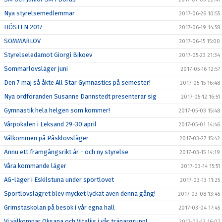
Nya styrelsemedlemmar
2017-06-26 10:55
HÖSTEN 2017
2017-06-19 14:58
SOMMARLOV
2017-06-15 15:00
Styrelseledamot Giorgi Bikoev
2017-05-23 21:34
Sommarlovsläger juni
2017-05-16 12:57
Den 7 maj så åkte All Star Gymnastics på semester!
2017-05-15 16:48
Nya ordföranden Susanne Dannstedt presenterar sig
2017-05-12 16:51
Gymnastik hela helgen som kommer!
2017-05-03 15:48
Vårpokalen i Leksand 29-30 april
2017-05-01 14:46
Välkommen på Påsklovsläger
2017-03-27 15:42
Ännu ett framgångsrikt år - och ny styrelse
2017-03-15 14:19
Våra kommande läger
2017-03-14 15:51
AG-läger i Eskilstuna under sportlovet
2017-03-13 11:25
Sportlovslägret blev mycket lyckat även denna gång!
2017-03-08 13:45
Grimstaskolan på besök i vår egna hall
2017-03-04 17:45
Vi välkomnar Oksana och Vitalijs i vår tränargrupp!
2017-02-13 16:07