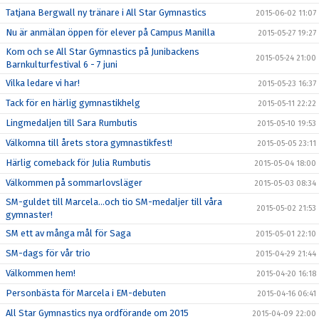
Tatjana Bergwall ny tränare i All Star Gymnastics
2015-06-02 11:07
Nu är anmälan öppen för elever på Campus Manilla
2015-05-27 19:27
Kom och se All Star Gymnastics på Junibackens
2015-05-24 21:00
Barnkulturfestival 6 - 7 juni
Vilka ledare vi har!
2015-05-23 16:37
Tack för en härlig gymnastikhelg
2015-05-11 22:22
Lingmedaljen till Sara Rumbutis
2015-05-10 19:53
Välkomna till årets stora gymnastikfest!
2015-05-05 23:11
Härlig comeback för Julia Rumbutis
2015-05-04 18:00
Välkommen på sommarlovsläger
2015-05-03 08:34
SM-guldet till Marcela...och tio SM-medaljer till våra
2015-05-02 21:53
gymnaster!
SM ett av många mål för Saga
2015-05-01 22:10
SM-dags för vår trio
2015-04-29 21:44
Välkommen hem!
2015-04-20 16:18
Personbästa för Marcela i EM-debuten
2015-04-16 06:41
All Star Gymnastics nya ordförande om 2015
2015-04-09 22:00