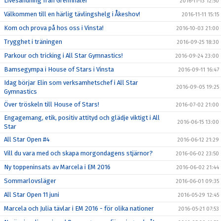
Livesändning från Grenfinaler
2016-11-13 12:50
Välkommen till en härlig tävlingshelg i Åkeshov!
2016-11-11 15:15
Kom och prova på hos oss i Vinsta!
2016-10-03 21:00
Trygghet i träningen
2016-09-25 18:30
Parkour och tricking i All Star Gymnastics!
2016-09-24 23:00
Bamsegympa i House of Stars i Vinsta
2016-09-11 16:47
Idag börjar Elin som verksamhetschef i All Star
2016-09-05 19:25
Gymnastics
Över tröskeln till House of Stars!
2016-07-02 21:00
Engagemang, etik, positiv attityd och glädje viktigt i All
2016-06-15 13:00
Star
All Star Open #4
2016-06-12 21:29
Vill du vara med och skapa morgondagens stjärnor?
2016-06-02 23:50
Ny toppeninsats av Marcela i EM 2016
2016-06-02 21:44
Sommarlovsläger
2016-06-01 09:35
All Star Open 11 juni
2016-05-29 12:45
Marcela och Julia tävlar i EM 2016 - för olika nationer
2016-05-21 07:53