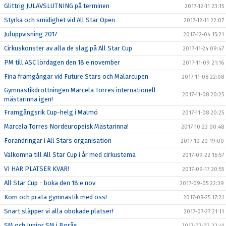
Glittrig JULAVSLUTNING på terminen
2017-12-11 23:15
Styrka och smidighet vid All Star Open
2017-12-11 22:07
Juluppvisning 2017
2017-12-04 15:21
Cirkuskonster av alla de slag på All Star Cup
2017-11-24 09:47
PM till ASC lördagen den 18:e november
2017-11-09 21:16
Fina framgångar vid Future Stars och Mälarcupen
2017-11-08 22:08
Gymnastikdrottningen Marcela Torres internationell
2017-11-08 20:25
mästarinna igen!
Framgångsrik Cup-helg i Malmö
2017-11-08 20:25
Marcela Torres Nordeuropeisk Mästarinna!
2017-10-23 00:48
Förändringar i All Stars organisation
2017-10-20 19:00
Välkomna till All Star Cup i år med cirkustema
2017-09-22 16:57
VI HAR PLATSER KVAR!
2017-09-17 20:55
All Star Cup - boka den 18:e nov
2017-09-05 22:39
Kom och prata gymnastik med oss!
2017-08-25 17:21
Snart släpper vi alla obokade platser!
2017-07-27 21:11
SM och Junior SM i Borås
2017-07-03 22:41