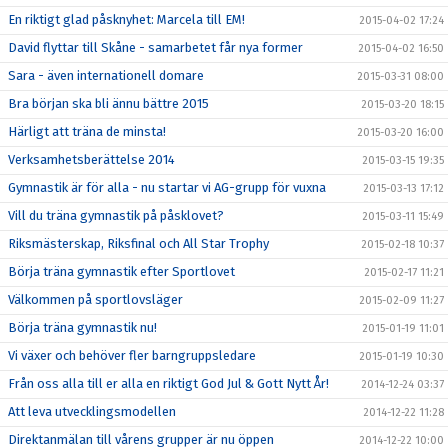
En riktigt glad påsknyhet: Marcela till EM!
2015-04-02 17:24
David flyttar till Skåne - samarbetet får nya former
2015-04-02 16:50
Sara - även internationell domare
2015-03-31 08:00
Bra början ska bli ännu bättre 2015
2015-03-20 18:15
Härligt att träna de minsta!
2015-03-20 16:00
Verksamhetsberättelse 2014
2015-03-15 19:35
Gymnastik är för alla - nu startar vi AG-grupp för vuxna
2015-03-13 17:12
Vill du träna gymnastik på påsklovet?
2015-03-11 15:49
Riksmästerskap, Riksfinal och All Star Trophy
2015-02-18 10:37
Börja träna gymnastik efter Sportlovet
2015-02-17 11:21
Välkommen på sportlovsläger
2015-02-09 11:27
Börja träna gymnastik nu!
2015-01-19 11:01
Vi växer och behöver fler barngruppsledare
2015-01-19 10:30
Från oss alla till er alla en riktigt God Jul & Gott Nytt År!
2014-12-24 03:37
Att leva utvecklingsmodellen
2014-12-22 11:28
Direktanmälan till vårens grupper är nu öppen
2014-12-22 10:00