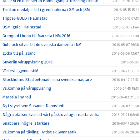
Nu är vi en licensierad Bamsegympa-förening också!
2016-05-20 11:52
Tretton medaljer till i grenfinalerna i SM och JSM
2016-05-15 15:41
Trippel-GULD i Halmstad
2016-05-15 07:51
USM-guld i Halmstad
2016-05-13 21:44
Grenguld i hopp till Marcela i NM 2016
2016-05-08 21:08
Guld och silver till de svenska damerna i NM
2016-05-07 16:38
Lycka till på Island
2016-05-06 13:07
Suverän våruppvisning 2016!
2016-05-03
Vårfest i gymnastik!
2016-04-27 12:00
Stockholms Stad belönade sina svenska mästare
2016-04-19 22:52
Välkomna på våruppvisning
2016-04-15 18:51
Marcela i ny roll
2016-04-02 21:00
Ny i styrelsen: Susanne Dannstedt
2016-04-02 16:58
Några platser kvar till vårt påsklovsläger nästa vecka
2016-03-21 08:48
Snabbare, högre, starkare!
2016-03-17 20:36
Välkomna på tävling i Artistisk Gymnastik
2016-02-18 20:34