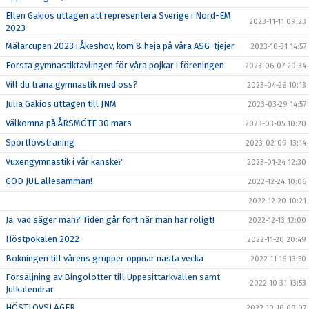
Ellen Gakios uttagen att representera Sverige i Nord-EM
2023-11-11 09:23
2023
Mälarcupen 2023 i Åkeshov, kom & heja på våra ASG-tjejer
2023-10-31 14:57
Första gymnastiktävlingen för våra pojkar i föreningen
2023-06-07 20:34
Vill du träna gymnastik med oss?
2023-04-26 10:13
Julia Gakios uttagen till JNM
2023-03-29 14:57
Välkomna på ÅRSMÖTE 30 mars
2023-03-05 10:20
Sportlovsträning
2023-02-09 13:14
Vuxengymnastik i vår kanske?
2023-01-24 12:30
GOD JUL allesamman!
2022-12-24 10:06
2022-12-20 10:21
Ja, vad säger man? Tiden går fort när man har roligt!
2022-12-13 12:00
Höstpokalen 2022
2022-11-20 20:49
Bokningen till vårens grupper öppnar nästa vecka
2022-11-16 13:50
Försäljning av Bingolotter till Uppesittarkvällen samt
2022-10-31 13:53
Julkalendrar
HÖSTLOVSLÄGER
2022-10-10 09:07