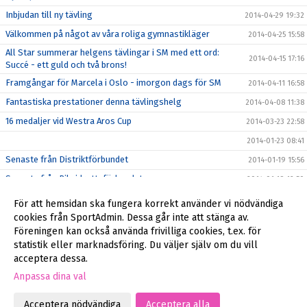
Inbjudan till ny tävling
2014-04-29 19:32
Välkommen på något av våra roliga gymnastikläger
2014-04-25 15:58
All Star summerar helgens tävlingar i SM med ett ord:
2014-04-15 17:16
Succé - ett guld och två brons!
Framgångar för Marcela i Oslo - imorgon dags för SM
2014-04-11 16:58
Fantastiska prestationer denna tävlingshelg
2014-04-08 11:38
16 medaljer vid Westra Aros Cup
2014-03-23 22:58
2014-01-23 08:41
Senaste från Distriktförbundet
2014-01-19 15:56
Senaste från Riksidrottsförbundet
2014-01-19 12:50
Anmälan för stödmedlem eller nya medlemmar
2014-01-18 21:31
För att hemsidan ska fungera korrekt använder vi nödvändiga
Godkännande för publicering av bilder på ert barn
cookies från SportAdmin. Dessa går inte att stänga av.
2014-01-16 20:03
Föreningen kan också använda frivilliga cookies, t.ex. för
Äntligen igång
2014-01-16 17:26
statistik eller marknadsföring. Du väljer själv om du vill
acceptera dessa.
Anpassa dina val
Cookie-inställningar
Gå till Webbversion
Acceptera nödvändiga
Acceptera alla