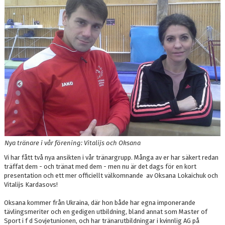
DOKUMENT
BOKNING
FRITIDSKORTET
VÅRA GULDSTÖDMEDLEMMAR
Nya tränare i vår förening: Vitalijs och Oksana
Vi har fått två nya ansikten i vår tränargrupp. Många av er har säkert redan
träffat dem - och tränat med dem - men nu är det dags för en kort
presentation och ett mer officiellt välkomnande av Oksana Lokaichuk och
Vitalijs Kardasovs!
Oksana kommer från Ukraina, där hon både har egna imponerande
tävlingsmeriter och en gedigen utbildning, bland annat som Master of
Sport i f d Sovjetunionen, och har tränarutbildningar i kvinnlig AG på