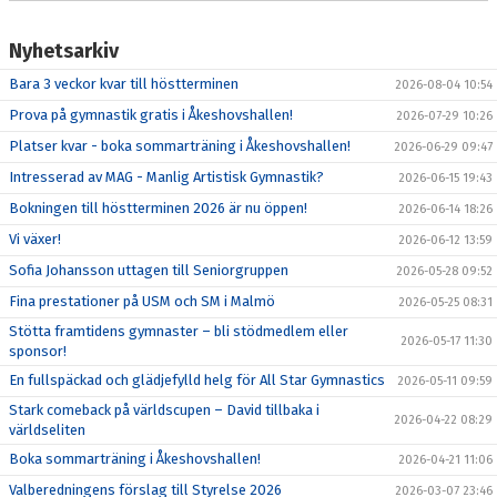
Nyhetsarkiv
Bara 3 veckor kvar till höstterminen
2026-08-04 10:54
Prova på gymnastik gratis i Åkeshovshallen!
2026-07-29 10:26
Platser kvar - boka sommarträning i Åkeshovshallen!
2026-06-29 09:47
Intresserad av MAG - Manlig Artistisk Gymnastik?
2026-06-15 19:43
Bokningen till höstterminen 2026 är nu öppen!
2026-06-14 18:26
Vi växer!
2026-06-12 13:59
Sofia Johansson uttagen till Seniorgruppen
2026-05-28 09:52
Fina prestationer på USM och SM i Malmö
2026-05-25 08:31
Stötta framtidens gymnaster – bli stödmedlem eller
2026-05-17 11:30
sponsor!
En fullspäckad och glädjefylld helg för All Star Gymnastics
2026-05-11 09:59
Stark comeback på världscupen – David tillbaka i
2026-04-22 08:29
världseliten
Boka sommarträning i Åkeshovshallen!
2026-04-21 11:06
Valberedningens förslag till Styrelse 2026
2026-03-07 23:46