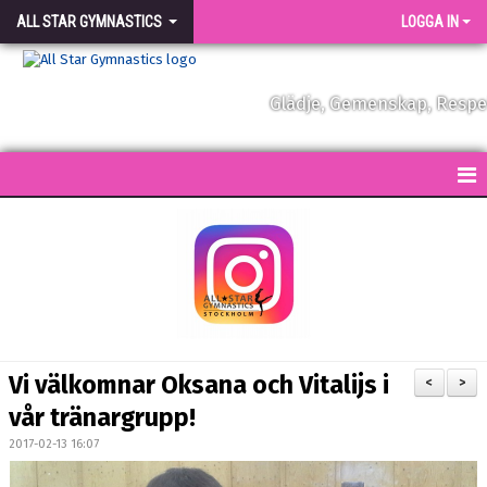
ALL STAR GYMNASTICS
LOGGA IN
Glädje, Gemenskap, Resp
START
KONTAKT
NYHETER
FÖRENINGEN
Vi välkomnar Oksana och Vitalijs i
<
>
VÅRA TRÄNARE
vår tränargrupp!
2017-02-13 16:07
FÖRENINGSKLÄDER