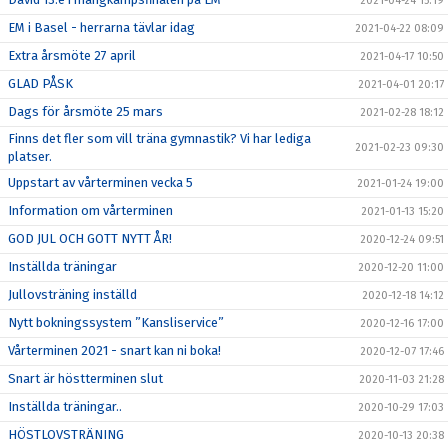
2021-04-24 15:19
EM i Basel - herrarna tävlar idag
2021-04-22 08:09
Extra årsmöte 27 april
2021-04-17 10:50
GLAD PÅSK
2021-04-01 20:17
Dags för årsmöte 25 mars
2021-02-28 18:12
Finns det fler som vill träna gymnastik? Vi har lediga
2021-02-23 09:30
platser.
Uppstart av vårterminen vecka 5
2021-01-24 19:00
Information om vårterminen
2021-01-13 15:20
GOD JUL OCH GOTT NYTT ÅR!
2020-12-24 09:51
Inställda träningar
2020-12-20 11:00
Jullovsträning inställd
2020-12-18 14:12
Nytt bokningssystem ”Kansliservice”
2020-12-16 17:00
Vårterminen 2021 - snart kan ni boka!
2020-12-07 17:46
Snart är höstterminen slut
2020-11-03 21:28
Inställda träningar..
2020-10-29 17:03
HÖSTLOVSTRÄNING
2020-10-13 20:38