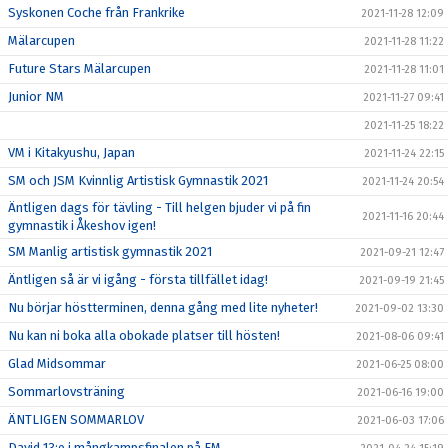
Syskonen Coche från Frankrike
2021-11-28 12:09
Mälarcupen
2021-11-28 11:22
Future Stars Mälarcupen
2021-11-28 11:01
Junior NM
2021-11-27 09:41
2021-11-25 18:22
VM i Kitakyushu, Japan
2021-11-24 22:15
SM och JSM Kvinnlig Artistisk Gymnastik 2021
2021-11-24 20:54
Äntligen dags för tävling - Till helgen bjuder vi på fin
2021-11-16 20:44
gymnastik i Åkeshov igen!
SM Manlig artistisk gymnastik 2021
2021-09-21 12:47
Äntligen så är vi igång - första tillfället idag!
2021-09-19 21:45
Nu börjar höstterminen, denna gång med lite nyheter!
2021-09-02 13:30
Nu kan ni boka alla obokade platser till hösten!
2021-08-06 09:41
Glad Midsommar
2021-06-25 08:00
Sommarlovsträning
2021-06-16 19:00
ÄNTLIGEN SOMMARLOV
2021-06-03 17:06
David 13:e i mångkampsfinalen på EM