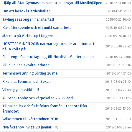
Hjälp All Star Gymnastics samla in pengar till Musikhjälpen
2018-12-13 08:00
Om ett besök i Gärdeshallen
2018-12-11 21:37
Tävlingssäsongen har startat!
2018-10-22 10:40
Kärt återseende och ett unikt samarbete
2018-10-08 22:44
Marcela på Världscup i Ungern
2018-09-24 18:09
HÖSTTERMINEN 2018 närmar sig och här är datum att
2018-06-30 22:42
hålla kolla på!
Challenge Cup - uttagning till Nordiska Mästerskapen
2018-05-24 18:06
Vill du bli en av våra ledare?
2018-05-16 18:36
Terminsavslutning lördag 26 maj
2018-05-14 21:05
Riksfinal Femman och Sexan
2018-05-04 23:10
Vilken gymnastikfest!
2018-05-04 22:34
All Star Trophy och Vårpokalen 28-29 april
2018-03-23 13:15
Tillbakablick och fullt fokus framåt – rapport från
2018-03-23 13:00
årsmötet
Välkommen till vårterminen 2018
2018-01-30 09:53
Nya Åkeshov invigs 20 januari -18
2018-01-16 22:44