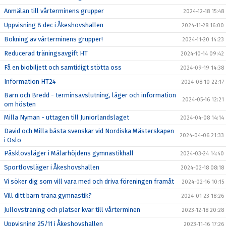
Anmälan till vårterminens grupper
2024-12-18 15:48
Uppvisning 8 dec i Åkeshovshallen
2024-11-28 16:00
Bokning av vårterminens grupper!
2024-11-20 14:23
Reducerad träningsavgift HT
2024-10-14 09:42
Få en biobiljett och samtidigt stötta oss
2024-09-19 14:38
Information HT24
2024-08-10 22:17
Barn och Bredd - terminsavslutning, läger och information
2024-05-16 12:21
om hösten
Milla Nyman - uttagen till Juniorlandslaget
2024-04-08 14:14
David och Milla bästa svenskar vid Nordiska Mästerskapen
2024-04-06 21:33
i Oslo
Påsklovsläger i Mälarhöjdens gymnastikhall
2024-03-24 14:40
Sportlovsläger i Åkeshovshallen
2024-02-18 08:18
Vi söker dig som vill vara med och driva föreningen framåt
2024-02-16 10:15
Vill ditt barn träna gymnastik?
2024-01-23 18:26
Jullovsträning och platser kvar till vårterminen
2023-12-18 20:28
Uppvisning 25/11 i Åkeshovshallen
2023-11-16 17:26