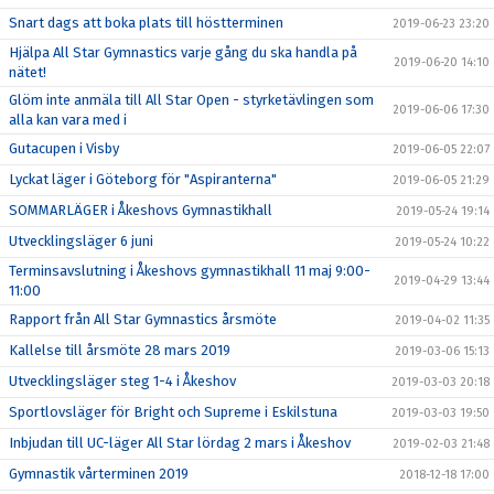
Snart dags att boka plats till höstterminen
2019-06-23 23:20
Hjälpa All Star Gymnastics varje gång du ska handla på
2019-06-20 14:10
nätet!
Glöm inte anmäla till All Star Open - styrketävlingen som
2019-06-06 17:30
alla kan vara med i
Gutacupen i Visby
2019-06-05 22:07
Lyckat läger i Göteborg för "Aspiranterna"
2019-06-05 21:29
SOMMARLÄGER i Åkeshovs Gymnastikhall
2019-05-24 19:14
Utvecklingsläger 6 juni
2019-05-24 10:22
Terminsavslutning i Åkeshovs gymnastikhall 11 maj 9:00-
2019-04-29 13:44
11:00
Rapport från All Star Gymnastics årsmöte
2019-04-02 11:35
Kallelse till årsmöte 28 mars 2019
2019-03-06 15:13
Utvecklingsläger steg 1-4 i Åkeshov
2019-03-03 20:18
Sportlovsläger för Bright och Supreme i Eskilstuna
2019-03-03 19:50
Inbjudan till UC-läger All Star lördag 2 mars i Åkeshov
2019-02-03 21:48
Gymnastik vårterminen 2019
2018-12-18 17:00