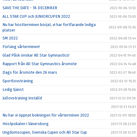
SAVE THE DATE - 18 DECEMBER
2022-10-06 13:53
ALL STAR CUP och JUNIORCUPEN 2022
2022-10-06 13:05
Nu har höstterminen börjat, vi har fortfarande lediga
2022-09-08 13:36
platser
SM 2022
2022-06-28 13:44
Förläng vårterminen!
2022-05-16 21:21
Glad Påsk önskar All Star Gymnastics!
2022-04-15 19:40
Rapport från All Star Gymnastics årsmöte
2022-04-14 14:48
Dags för årsmöte den 26 mars
2022-02-27 18:40
Sportlovsträning
2022-02-13 15:25
Ledig tjänst
2022-01-28 15:06
Jullovsträning inställd
2021-12-23 09:30
2021-12-21 14:01
Nu har vi öppnat bokningen för vårterminen 2022
2021-12-09 18:50
Höstpokalen i Vänersborg
2021-11-28 22:05
Ungdomscupen, Svenska Cupen och All Star Cup
2021-11-28 12:39