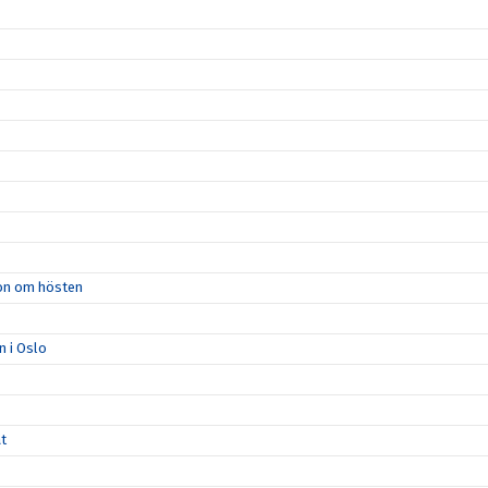
ion om hösten
n i Oslo
åt