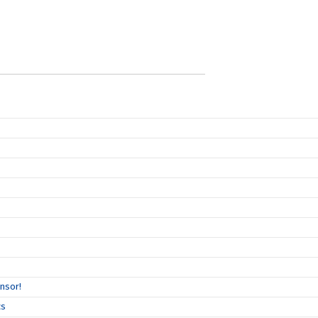
nsor!
cs