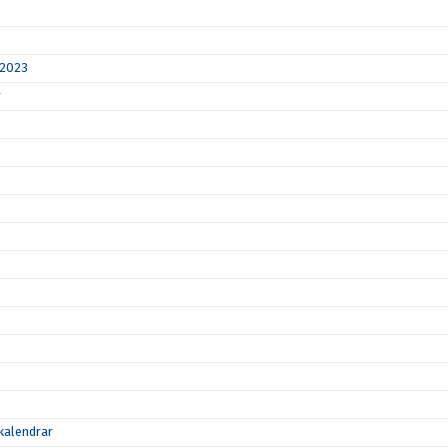
 2023
r
lkalendrar