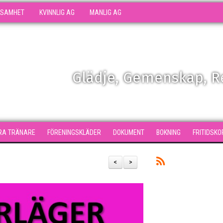
KSAMHET
KVINNLIG AG
MANLIG AG
Glädje, Gemenskap, 
RA TRÄNARE
FÖRENINGSKLÄDER
DOKUMENT
BOKNING
FRITIDSKO
<
>