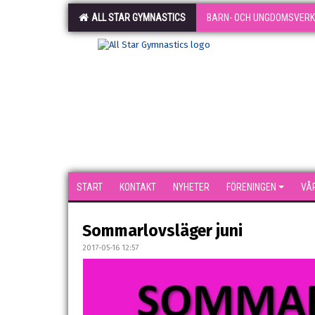
ALL STAR GYMNASTICS
BARN- OCH UNGDOMSVER
START
KONTAKT
NYHETER
FÖRENINGEN
VÅ
Sommarlovsläger juni
2017-05-16 12:57