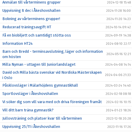
Anmälan till vårterminens grupper
2024-12-18 15:48
Uppvisning 8 dec i Åkeshovshallen
2024-11-28 16:00
Bokning av vårterminens grupper!
2024-11-20 14:23
Reducerad träningsavgift HT
2024-10-14 09:42
Få en biobiljett och samtidigt stötta oss
2024-09-19 14:38
Information HT24
2024-08-10 22:17
Barn och Bredd - terminsavslutning, läger och information
2024-05-16 12:21
om hösten
Milla Nyman - uttagen till Juniorlandslaget
2024-04-08 14:14
David och Milla bästa svenskar vid Nordiska Mästerskapen
2024-04-06 21:33
i Oslo
Påsklovsläger i Mälarhöjdens gymnastikhall
2024-03-24 14:40
Sportlovsläger i Åkeshovshallen
2024-02-18 08:18
Vi söker dig som vill vara med och driva föreningen framåt
2024-02-16 10:15
Vill ditt barn träna gymnastik?
2024-01-23 18:26
Jullovsträning och platser kvar till vårterminen
2023-12-18 20:28
Uppvisning 25/11 i Åkeshovshallen
2023-11-16 17:26