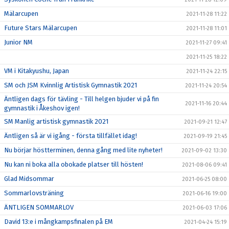
Mälarcupen
2021-11-28 11:22
Future Stars Mälarcupen
2021-11-28 11:01
Junior NM
2021-11-27 09:41
2021-11-25 18:22
VM i Kitakyushu, Japan
2021-11-24 22:15
SM och JSM Kvinnlig Artistisk Gymnastik 2021
2021-11-24 20:54
Äntligen dags för tävling - Till helgen bjuder vi på fin
2021-11-16 20:44
gymnastik i Åkeshov igen!
SM Manlig artistisk gymnastik 2021
2021-09-21 12:47
Äntligen så är vi igång - första tillfället idag!
2021-09-19 21:45
Nu börjar höstterminen, denna gång med lite nyheter!
2021-09-02 13:30
Nu kan ni boka alla obokade platser till hösten!
2021-08-06 09:41
Glad Midsommar
2021-06-25 08:00
Sommarlovsträning
2021-06-16 19:00
ÄNTLIGEN SOMMARLOV
2021-06-03 17:06
David 13:e i mångkampsfinalen på EM
2021-04-24 15:19