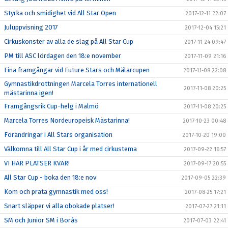
Styrka och smidighet vid All Star Open
2017-12-11 22:07
Juluppvisning 2017
2017-12-04 15:21
Cirkuskonster av alla de slag på All Star Cup
2017-11-24 09:47
PM till ASC lördagen den 18:e november
2017-11-09 21:16
Fina framgångar vid Future Stars och Mälarcupen
2017-11-08 22:08
Gymnastikdrottningen Marcela Torres internationell
2017-11-08 20:25
mästarinna igen!
Framgångsrik Cup-helg i Malmö
2017-11-08 20:25
Marcela Torres Nordeuropeisk Mästarinna!
2017-10-23 00:48
Förändringar i All Stars organisation
2017-10-20 19:00
Välkomna till All Star Cup i år med cirkustema
2017-09-22 16:57
VI HAR PLATSER KVAR!
2017-09-17 20:55
All Star Cup - boka den 18:e nov
2017-09-05 22:39
Kom och prata gymnastik med oss!
2017-08-25 17:21
Snart släpper vi alla obokade platser!
2017-07-27 21:11
SM och Junior SM i Borås
2017-07-03 22:41