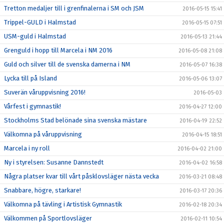
Tretton medaljer till i grenfinalerna i SM och JSM
2016-05-15 15:41
Trippel-GULD i Halmstad
2016-05-15 07:51
USM-guld i Halmstad
2016-05-13 21:44
Grenguld i hopp till Marcela i NM 2016
2016-05-08 21:08
Guld och silver till de svenska damerna i NM
2016-05-07 16:38
Lycka till på Island
2016-05-06 13:07
Suverän våruppvisning 2016!
2016-05-03
Vårfest i gymnastik!
2016-04-27 12:00
Stockholms Stad belönade sina svenska mästare
2016-04-19 22:52
Välkomna på våruppvisning
2016-04-15 18:51
Marcela i ny roll
2016-04-02 21:00
Ny i styrelsen: Susanne Dannstedt
2016-04-02 16:58
Några platser kvar till vårt påsklovsläger nästa vecka
2016-03-21 08:48
Snabbare, högre, starkare!
2016-03-17 20:36
Välkomna på tävling i Artistisk Gymnastik
2016-02-18 20:34
Välkommen på Sportlovsläger
2016-02-11 10:54