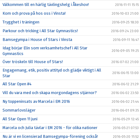
Välkommen till en härlig tävlingshelg i Åkeshov!
2016-11-11 15:15
Kom och prova på hos oss i Vinsta!
2016-10-03 21:00
Trygghet i träningen
2016-09-25 18:30
Parkour och tricking i All Star Gymnastics!
2016-09-24 23:00
Bamsegympa i House of Stars i Vinsta
2016-09-11 16:47
Idag börjar Elin som verksamhetschef i All Star
2016-09-05 19:25
Gymnastics
Över tröskeln till House of Stars!
2016-07-02 21:00
Engagemang, etik, positiv attityd och glädje viktigt i All
2016-06-15 13:00
Star
All Star Open #4
2016-06-12 21:29
Vill du vara med och skapa morgondagens stjärnor?
2016-06-02 23:50
Ny toppeninsats av Marcela i EM 2016
2016-06-02 21:44
Sommarlovsläger
2016-06-01 09:35
All Star Open 11 juni
2016-05-29 12:45
Marcela och Julia tävlar i EM 2016 - för olika nationer
2016-05-21 07:53
Nu är vi en licensierad Bamsegympa-förening också!
2016-05-20 11:52