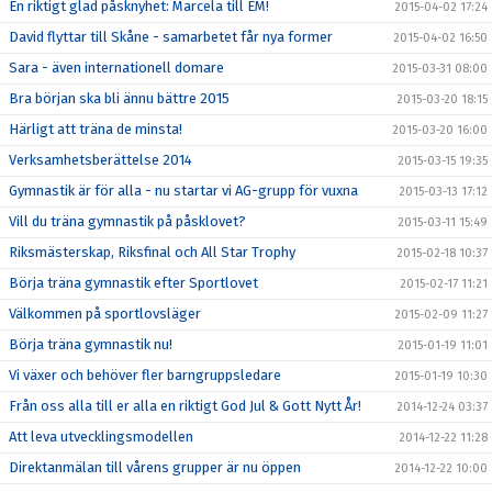
En riktigt glad påsknyhet: Marcela till EM!
2015-04-02 17:24
David flyttar till Skåne - samarbetet får nya former
2015-04-02 16:50
Sara - även internationell domare
2015-03-31 08:00
Bra början ska bli ännu bättre 2015
2015-03-20 18:15
Härligt att träna de minsta!
2015-03-20 16:00
Verksamhetsberättelse 2014
2015-03-15 19:35
Gymnastik är för alla - nu startar vi AG-grupp för vuxna
2015-03-13 17:12
Vill du träna gymnastik på påsklovet?
2015-03-11 15:49
Riksmästerskap, Riksfinal och All Star Trophy
2015-02-18 10:37
Börja träna gymnastik efter Sportlovet
2015-02-17 11:21
Välkommen på sportlovsläger
2015-02-09 11:27
Börja träna gymnastik nu!
2015-01-19 11:01
Vi växer och behöver fler barngruppsledare
2015-01-19 10:30
Från oss alla till er alla en riktigt God Jul & Gott Nytt År!
2014-12-24 03:37
Att leva utvecklingsmodellen
2014-12-22 11:28
Direktanmälan till vårens grupper är nu öppen
2014-12-22 10:00