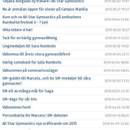
Tatjana Bergwall ny tränare i All Star Gymnastics
2015-06-02 11:07
Nu är anmälan öppen för elever på Campus Manilla
2015-05-27 19:27
Kom och se All Star Gymnastics på Junibackens
2015-05-24 21:00
Barnkulturfestival 6 - 7 juni
Vilka ledare vi har!
2015-05-23 16:37
Tack för en härlig gymnastikhelg
2015-05-11 22:22
Lingmedaljen till Sara Rumbutis
2015-05-10 19:53
Välkomna till årets stora gymnastikfest!
2015-05-05 23:11
Härlig comeback för Julia Rumbutis
2015-05-04 18:00
Välkommen på sommarlovsläger
2015-05-03 08:34
SM-guldet till Marcela...och tio SM-medaljer till våra
2015-05-02 21:53
gymnaster!
SM ett av många mål för Saga
2015-05-01 22:10
SM-dags för vår trio
2015-04-29 21:44
Välkommen hem!
2015-04-20 16:18
Personbästa för Marcela i EM-debuten
2015-04-16 06:41
All Star Gymnastics nya ordförande om 2015
2015-04-09 22:00