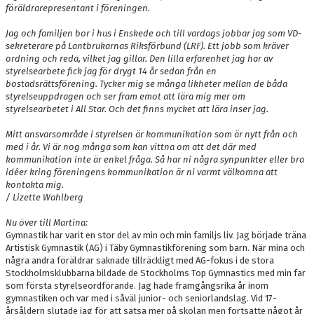
föräldrarepresentant i föreningen.
Jag och familjen bor i hus i Enskede och till vardags jobbar jag som VD-
sekreterare på Lantbrukarnas Riksförbund (LRF). Ett jobb som kräver
ordning och reda, vilket jag gillar. Den lilla erfarenhet jag har av
styrelsearbete fick jag för drygt 14 år sedan från en
bostadsrättsförening. Tycker mig se många likheter mellan de båda
styrelseuppdragen och ser fram emot att lära mig mer om
styrelsearbetet i All Star. Och det finns mycket att lära inser jag.
Mitt ansvarsområde i styrelsen är kommunikation som är nytt från och
med i år. Vi är nog många som kan vittna om att det där med
kommunikation inte är enkel fråga. Så har ni några synpunkter eller bra
idéer kring föreningens kommunikation är ni varmt välkomna att
kontakta mig.
/ Lizette Wahlberg
Nu över till Martina:
Gymnastik har varit en stor del av min och min familjs liv. Jag började träna
Artistisk Gymnastik (AG) i Täby Gymnastikförening som barn. När mina och
några andra föräldrar saknade tillräckligt med AG-fokus i de stora
Stockholmsklubbarna bildade de Stockholms Top Gymnastics med min far
som första styrelseordförande. Jag hade framgångsrika år inom
gymnastiken och var med i såväl junior- och seniorlandslag. Vid 17-
årsåldern slutade jag för att satsa mer på skolan men fortsatte något år