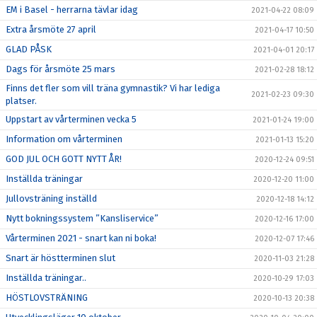
EM i Basel - herrarna tävlar idag
2021-04-22 08:09
Extra årsmöte 27 april
2021-04-17 10:50
GLAD PÅSK
2021-04-01 20:17
Dags för årsmöte 25 mars
2021-02-28 18:12
Finns det fler som vill träna gymnastik? Vi har lediga
2021-02-23 09:30
platser.
Uppstart av vårterminen vecka 5
2021-01-24 19:00
Information om vårterminen
2021-01-13 15:20
GOD JUL OCH GOTT NYTT ÅR!
2020-12-24 09:51
Inställda träningar
2020-12-20 11:00
Jullovsträning inställd
2020-12-18 14:12
Nytt bokningssystem ”Kansliservice”
2020-12-16 17:00
Vårterminen 2021 - snart kan ni boka!
2020-12-07 17:46
Snart är höstterminen slut
2020-11-03 21:28
Inställda träningar..
2020-10-29 17:03
HÖSTLOVSTRÄNING
2020-10-13 20:38