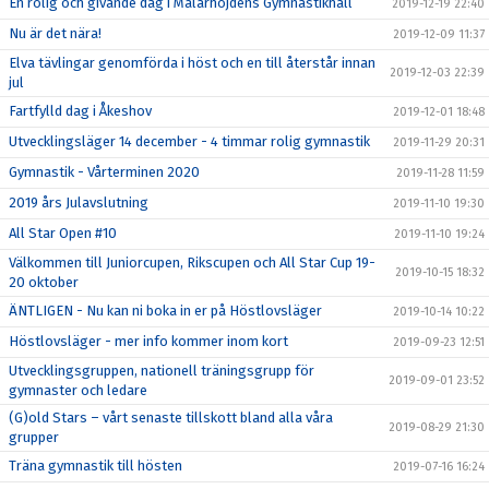
En rolig och givande dag i Mälarhöjdens Gymnastikhall
2019-12-19 22:40
Nu är det nära!
2019-12-09 11:37
Elva tävlingar genomförda i höst och en till återstår innan
2019-12-03 22:39
jul
Fartfylld dag i Åkeshov
2019-12-01 18:48
Utvecklingsläger 14 december - 4 timmar rolig gymnastik
2019-11-29 20:31
Gymnastik - Vårterminen 2020
2019-11-28 11:59
2019 års Julavslutning
2019-11-10 19:30
All Star Open #10
2019-11-10 19:24
Välkommen till Juniorcupen, Rikscupen och All Star Cup 19-
2019-10-15 18:32
20 oktober
ÄNTLIGEN - Nu kan ni boka in er på Höstlovsläger
2019-10-14 10:22
Höstlovsläger - mer info kommer inom kort
2019-09-23 12:51
Utvecklingsgruppen, nationell träningsgrupp för
2019-09-01 23:52
gymnaster och ledare
(G)old Stars – vårt senaste tillskott bland alla våra
2019-08-29 21:30
grupper
Träna gymnastik till hösten
2019-07-16 16:24