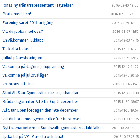
Jonas ny tränarrepresentant i styrelsen
2016-02-10 12:00
Prata med Linn!
2016-02-09 23:00
Föreningsåret 2016 är igång
2016-01-29 17:00
Vill du jobba med oss?
2016-01-07 11:50
En välkommen julklapp!
2015-12-23 19:15
Tack alla ledare!
2015-12-21 12:20
Julkul på avslutningen
2015-12-21 12:19
Välkomna på dagens juluppvisning
2015-12-19 11:29
Välkomna på jullovsläger
2015-12-15 20:56
VM brons till Lina!
2015-12-04 21:43
Stöd All Star Gymnastics när du julhandlar
2015-12-04 11:18
Bråda dagar inför All Star Cup 5 december
2015-11-30 18:07
All Star Open lördagen den 19:e december
2015-11-25 19:59
Vill du börja med gymnastik efter höstlovet
2015-11-01 16:35
Nytt samarbete med Sundsvallsgymnasterna Jaktfalken
2015-10-20 12:00
Lycka till på VM, Marcela och Julia!
2015-10-17 23:15