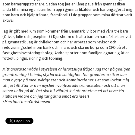
som barngruppstränare. Sedan tog jag en lång paus från gymnastiken
ända tills mina egen barn kom upp i gymnastikålder och har engagerat mig
som barn och hjälptränare, framförallt i de grupper som mina döttrar varit
aktiva i.
Jag är gift med Kim som kommer från Danmark. Vi bor med våra tre barn
(Oliver, Julie och Josephine) i Djursholm och alla barnen har såklart provat
på gymnastik. Jag är civilekonom och har arbetat som revisor och
redovisningschef inom bank och finans och ska nu börja som CFO på ett
fastighetsinvesteringsbolag. Andra sporter som familjen ägnar sig åt är
fotboll, pingis, ridning och löpning.
Mitt ansvarsområde i styrelsen är idrottsliga frågor. Jag tror på gedigen
grundträning i teknik, styrka och smidighet. När grunderna sitter kan
man bygga på med svårigheter och kombinationer. Det som lockat mig
till just All Star är den mycket kvalificerade tränarstaben och att man
satsar unikt på AG. Det ska bli väldigt kul att arbeta med att utveckla
klubben vidare och jag tar gärna emot era idéer!
/Martina Lous-Christensen