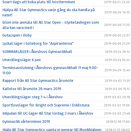
Snart dags att boka plats till höstterminen
2019-06-23 23:20
Hjälpa All Star Gymnastics varje gång du ska handla på
2019-06-20 14:10
nätet!
Glöm inte anmäla till All Star Open - styrketävlingen som
2019-06-06 17:30
alla kan vara med i
Gutacupen i Visby
2019-06-05 22:07
Lyckat läger i Göteborg för "Aspiranterna"
2019-06-05 21:29
SOMMARLÄGER i Åkeshovs Gymnastikhall
2019-05-24 19:14
Utvecklingsläger 6 juni
2019-05-24 10:22
Terminsavslutning i Åkeshovs gymnastikhall 11 maj 9:00-
2019-04-29 13:44
11:00
Rapport från All Star Gymnastics årsmöte
2019-04-02 11:35
Kallelse till årsmöte 28 mars 2019
2019-03-06 15:13
Utvecklingsläger steg 1-4 i Åkeshov
2019-03-03 20:18
Sportlovsläger för Bright och Supreme i Eskilstuna
2019-03-03 19:50
Inbjudan till UC-läger All Star lördag 2 mars i Åkeshov
2019-02-03 21:48
Gymnastik vårterminen 2019
2018-12-18 17:00
Hjälp All Star Gymnastics samla in pengar till Musikhjälpen
2018-12-13 08:00