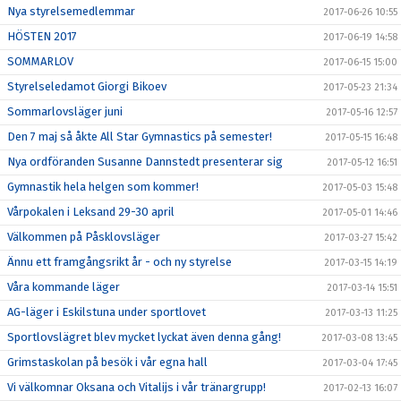
Nya styrelsemedlemmar
2017-06-26 10:55
HÖSTEN 2017
2017-06-19 14:58
SOMMARLOV
2017-06-15 15:00
Styrelseledamot Giorgi Bikoev
2017-05-23 21:34
Sommarlovsläger juni
2017-05-16 12:57
Den 7 maj så åkte All Star Gymnastics på semester!
2017-05-15 16:48
Nya ordföranden Susanne Dannstedt presenterar sig
2017-05-12 16:51
Gymnastik hela helgen som kommer!
2017-05-03 15:48
Vårpokalen i Leksand 29-30 april
2017-05-01 14:46
Välkommen på Påsklovsläger
2017-03-27 15:42
Ännu ett framgångsrikt år - och ny styrelse
2017-03-15 14:19
Våra kommande läger
2017-03-14 15:51
AG-läger i Eskilstuna under sportlovet
2017-03-13 11:25
Sportlovslägret blev mycket lyckat även denna gång!
2017-03-08 13:45
Grimstaskolan på besök i vår egna hall
2017-03-04 17:45
Vi välkomnar Oksana och Vitalijs i vår tränargrupp!
2017-02-13 16:07