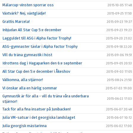
Mälarcup-vinsten sporrar oss
2015-10-05 17:48
Växtvärk? Nej, växtglädje!
2015-09-25 17:50
Grattis Marcela!
2015-09-23 19:37
Inbjudan All Star Cup 5:e december
2015-09-23 19:23
Lagguldet till ASG i Alpha Factor Trophy!
2015-09-20 21:02
ASG-gymnaster tävlar i Alpha Factor Trophy
2015-09-18 22:20
Vill du träna gymnastik i höst
2015-09-06 19:51
Idrottens dag i Hagaparken den 6:e september
2015-09-05 20:53
All Star Cup den 5:e december i Åkeshov
2015-09-03 17:05
Välkomna, alla stjärnor!
2015-08-24 21:50
Vi önskar alla en härlig sommar
2015-07-03 19:00
Gymnastik är för alla - vill du träna våra underbara
2015-06-22 17:03
stjärnor!
Tack för alla fina insatser på Junibacken!
2015-06-07 20:48
Julia VM-satsar i det georgiska landslaget
2015-06-07 10:12
Julia georgisk mästarinna
2015-06-02 17:00