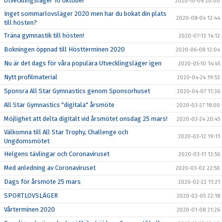
Utvecklingsläger 10 oktober
2020-10-04 20:00
Inget sommarlovsläger 2020 men har du bokat din plats
2020-08-04 12:44
till hösten?
Träna gymnastik till hösten!
2020-07-13 14:12
Bokningen öppnad till Höstterminen 2020
2020-06-08 12:04
Nu är det dags för våra populära Utvecklingsläger igen
2020-05-10 14:45
Nytt profilmaterial
2020-04-24 19:53
Sponsra All Star Gymnastics genom Sponsorhuset
2020-04-07 11:36
All Star Gymnastics "digitala" årsmöte
2020-03-27 18:00
Möjlighet att delta digitalt vid årsmötet onsdag 25 mars!
2020-03-24 20:45
Välkomna till All Star Trophy, Challenge och
2020-03-12 19:11
Ungdomsmötet
Helgens tävlingar och Coronaviruset
2020-03-11 12:56
Med anledning av Coronaviruset
2020-03-02 22:50
Dags för årsmöte 25 mars
2020-02-22 11:21
SPORTLOVSLÄGER
2020-02-05 22:18
Vårterminen 2020
2020-01-08 21:26