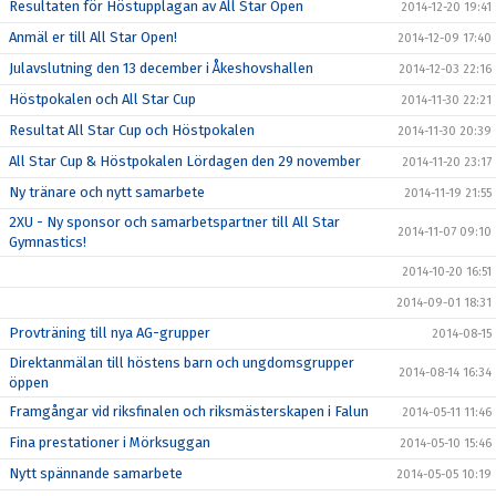
Resultaten för Höstupplagan av All Star Open
2014-12-20 19:41
Anmäl er till All Star Open!
2014-12-09 17:40
Julavslutning den 13 december i Åkeshovshallen
2014-12-03 22:16
Höstpokalen och All Star Cup
2014-11-30 22:21
Resultat All Star Cup och Höstpokalen
2014-11-30 20:39
All Star Cup & Höstpokalen Lördagen den 29 november
2014-11-20 23:17
Ny tränare och nytt samarbete
2014-11-19 21:55
2XU - Ny sponsor och samarbetspartner till All Star
2014-11-07 09:10
Gymnastics!
2014-10-20 16:51
2014-09-01 18:31
Provträning till nya AG-grupper
2014-08-15
Direktanmälan till höstens barn och ungdomsgrupper
2014-08-14 16:34
öppen
Framgångar vid riksfinalen och riksmästerskapen i Falun
2014-05-11 11:46
Fina prestationer i Mörksuggan
2014-05-10 15:46
Nytt spännande samarbete
2014-05-05 10:19