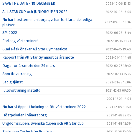
SAVE THE DATE - 18 DECEMBER
2022-10-06 13:53
ALL STAR CUP och JUNIORCUPEN 2022
2022-10-06 13:05
Nu har höstterminen börjat, vi har fortfarande lediga
2022-09-08 13:36
platser
SM 2022
2022-06-28 13:44
Förläng vårterminen!
2022-05-16 21:21
Glad Påsk önskar All Star Gymnastics!
2022-04-15 19:40
Rapport från All Star Gymnastics årsmöte
2022-04-14 14:48
Dags för årsmöte den 26 mars
2022-02-27 18:40
Sportlovsträning
2022-02-13 15:25
Ledig tjänst
2022-01-28 15:06
Jullovsträning inställd
2021-12-23 09:30
2021-12-21 14:01
Nu har vi öppnat bokningen för vårterminen 2022
2021-12-09 18:50
Höstpokalen i Vänersborg
2021-11-28 22:05
Ungdomscupen, Svenska Cupen och All Star Cup
2021-11-28 12:39
Syskonen Coche från Frankrike
2021-11-28 12:09