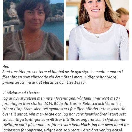
DOKUMENT
BOKNING
FRITIDSKORTET
VÅRA GULDSTÖDMEDLEMMAR
Hej.
Sent omsider presenterar vi här två av de nya styrelsemedlemmarna i
föreningen som tillträdde vid årsmötet i mars. Tidigare har Giorgi
presenterats, nu är det Martinas och Lizettes tur.
Vi börjar med Lizette:
Jag är ny i styrelsen men inte i föreningen. Vår familj har varit med i
föreningen från starten 2014. Båda döttrarna, Rebecca och Veronica,
tränar i Top Stars. Med två gymnaster i familjen blir det inte mycket tid
över till annat. Min man Jocke och jag har varit funktionärer i stort sett
vid samtliga tävlingar som All Star hittills arrangerat samt skjutsat när
tävlingar varit på annan ort för att vara hejarklack. Jag har även hand om
lagkassan för Supreme, Bright och Top Stars. Förra året var jag också