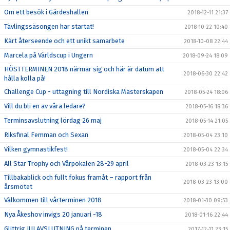
Om ett besök i Gärdeshallen
2018-12-11 21:37
Tävlingssäsongen har startat!
2018-10-22 10:40
Kärt återseende och ett unikt samarbete
2018-10-08 22:44
Marcela på Världscup i Ungern
2018-09-24 18:09
HÖSTTERMINEN 2018 närmar sig och här är datum att
2018-06-30 22:42
hålla kolla på!
Challenge Cup - uttagning till Nordiska Mästerskapen
2018-05-24 18:06
Vill du bli en av våra ledare?
2018-05-16 18:36
Terminsavslutning lördag 26 maj
2018-05-14 21:05
Riksfinal Femman och Sexan
2018-05-04 23:10
Vilken gymnastikfest!
2018-05-04 22:34
All Star Trophy och Vårpokalen 28-29 april
2018-03-23 13:15
Tillbakablick och fullt fokus framåt – rapport från
2018-03-23 13:00
årsmötet
Välkommen till vårterminen 2018
2018-01-30 09:53
Nya Åkeshov invigs 20 januari -18
2018-01-16 22:44
Glittrig JULAVSLUTNING på terminen
2017-12-11 23:15