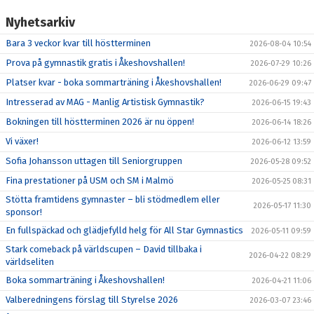
Nyhetsarkiv
Bara 3 veckor kvar till höstterminen
2026-08-04 10:54
Prova på gymnastik gratis i Åkeshovshallen!
2026-07-29 10:26
Platser kvar - boka sommarträning i Åkeshovshallen!
2026-06-29 09:47
Intresserad av MAG - Manlig Artistisk Gymnastik?
2026-06-15 19:43
Bokningen till höstterminen 2026 är nu öppen!
2026-06-14 18:26
Vi växer!
2026-06-12 13:59
Sofia Johansson uttagen till Seniorgruppen
2026-05-28 09:52
Fina prestationer på USM och SM i Malmö
2026-05-25 08:31
Stötta framtidens gymnaster – bli stödmedlem eller
2026-05-17 11:30
sponsor!
En fullspäckad och glädjefylld helg för All Star Gymnastics
2026-05-11 09:59
Stark comeback på världscupen – David tillbaka i
2026-04-22 08:29
världseliten
Boka sommarträning i Åkeshovshallen!
2026-04-21 11:06
Valberedningens förslag till Styrelse 2026
2026-03-07 23:46