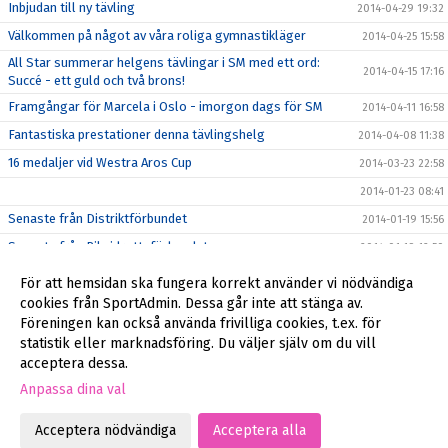
Inbjudan till ny tävling
2014-04-29 19:32
Välkommen på något av våra roliga gymnastikläger
2014-04-25 15:58
All Star summerar helgens tävlingar i SM med ett ord:
2014-04-15 17:16
Succé - ett guld och två brons!
Framgångar för Marcela i Oslo - imorgon dags för SM
2014-04-11 16:58
Fantastiska prestationer denna tävlingshelg
2014-04-08 11:38
16 medaljer vid Westra Aros Cup
2014-03-23 22:58
2014-01-23 08:41
Senaste från Distriktförbundet
2014-01-19 15:56
Senaste från Riksidrottsförbundet
2014-01-19 12:50
Anmälan för stödmedlem eller nya medlemmar
2014-01-18 21:31
För att hemsidan ska fungera korrekt använder vi nödvändiga
Godkännande för publicering av bilder på ert barn
cookies från SportAdmin. Dessa går inte att stänga av.
2014-01-16 20:03
Föreningen kan också använda frivilliga cookies, t.ex. för
Äntligen igång
2014-01-16 17:26
statistik eller marknadsföring. Du väljer själv om du vill
acceptera dessa.
Anpassa dina val
Cookie-inställningar
Gå till Webbversion
Acceptera nödvändiga
Acceptera alla