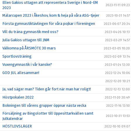
Ellen Gakios uttagen att representera Sverige i Nord-EM
2023-11-11 09:23
2023
Mälarcupen 2023 i Åkeshov, kom & heja på våra ASG-tjejer
2023-10-31 14:57
Första gymnastiktävlingen för våra pojkar i föreningen
2023-06-07 20:34
Vill du träna gymnastik med oss?
2023-04-26 10:13
Julia Gakios uttagen till JNM
2023-03-29 14:57
Välkomna på ÅRSMÖTE 30 mars
2023-03-05 10:20
Sportlovsträning
2023-02-09 13:14
Vuxengymnastik i vår kanske?
2023-01-24 12:30
GOD JUL allesamman!
2022-12-24 10:06
2022-12-20 10:21
Ja, vad säger man? Tiden går fort när man har roligt!
2022-12-13 12:00
Höstpokalen 2022
2022-11-20 20:49
Bokningen till vårens grupper öppnar nästa vecka
2022-11-16 13:50
Försäljning av Bingolotter till Uppesittarkvällen samt
2022-10-31 13:53
Julkalendrar
HÖSTLOVSLÄGER
2022-10-10 09:07