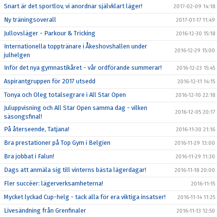
Snart är det sportlov, vi anordnar självklart läger!
2017-02-09 14:18
Ny träningsoverall
2017-01-17 11:49
Jullovsläger - Parkour & Tricking
2016-12-30 15:18
Internationella topptränare i Åkeshovshallen under
2016-12-29 15:00
julhelgen
Inför det nya gymnastikåret - vår ordförande summerar!
2016-12-23 15:45
Aspirantgruppen för 2017 utsedd
2016-12-11 14:15
Tonya och Oleg totalsegrare i All Star Open
2016-12-10 22:18
Juluppvisning och All Star Open samma dag - vilken
2016-12-05 20:17
säsongsfinal!
På återseende, Tatjana!
2016-11-30 21:16
Bra prestationer på Top Gym i Belgien
2016-11-29 13:00
Bra jobbat i Falun!
2016-11-29 11:30
Dags att anmäla sig till vinterns bästa lägerdagar!
2016-11-18 20:00
Fler succéer: lägerverksamheterna!
2016-11-15
Mycket lyckad Cup-helg - tack alla för era viktiga insatser!
2016-11-14 11:25
Livesändning från Grenfinaler
2016-11-13 12:50