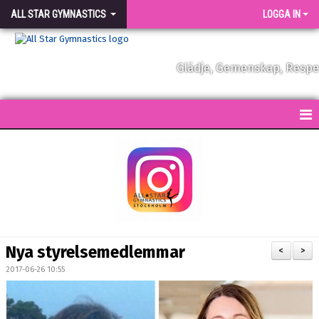
ALL STAR GYMNASTICS
LOGGA IN
Glädje, Gemenskap, Resp
START
KONTAKT
NYHETER
FÖRENINGEN
Nya styrelsemedlemmar
<
>
VÅRA TRÄNARE
2017-06-26 10:55
FÖRENINGSKLÄDER