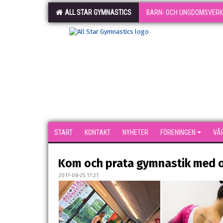
ALL STAR GYMNASTICS
BARN- OCH UNGDOMSVER
START
KONTAKT
NYHETER
FÖRENINGEN
VÅ
Kom och prata gymnastik med o
2017-08-25 17:21