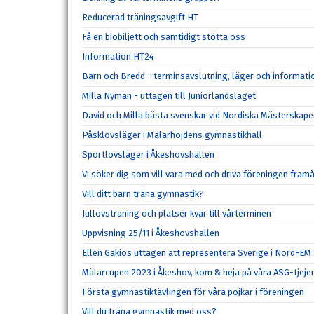
Reducerad träningsavgift HT
Få en biobiljett och samtidigt stötta oss
Information HT24
Barn och Bredd - terminsavslutning, läger och informat
Milla Nyman - uttagen till Juniorlandslaget
David och Milla bästa svenskar vid Nordiska Mästerskape
Påsklovsläger i Mälarhöjdens gymnastikhall
Sportlovsläger i Åkeshovshallen
Vi söker dig som vill vara med och driva föreningen fram
Vill ditt barn träna gymnastik?
Jullovsträning och platser kvar till vårterminen
Uppvisning 25/11 i Åkeshovshallen
Ellen Gakios uttagen att representera Sverige i Nord-EM
Mälarcupen 2023 i Åkeshov, kom & heja på våra ASG-tjeje
Första gymnastiktävlingen för våra pojkar i föreningen
Vill du träna gymnastik med oss?