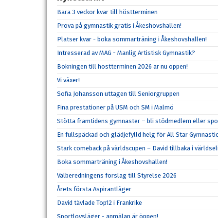
Bara 3 veckor kvar till höstterminen
Prova på gymnastik gratis i Åkeshovshallen!
Platser kvar - boka sommarträning i Åkeshovshallen!
Intresserad av MAG - Manlig Artistisk Gymnastik?
Bokningen till höstterminen 2026 är nu öppen!
Vi växer!
Sofia Johansson uttagen till Seniorgruppen
Fina prestationer på USM och SM i Malmö
Stötta framtidens gymnaster – bli stödmedlem eller spo
En fullspäckad och glädjefylld helg för All Star Gymnasti
Stark comeback på världscupen – David tillbaka i världsel
Boka sommarträning i Åkeshovshallen!
Valberedningens förslag till Styrelse 2026
Årets första Aspirantläger
David tävlade Top12 i Frankrike
Sportlovsläger - anmälan är öppen!