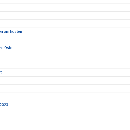
ion om hösten
n i Oslo
åt
 2023
r