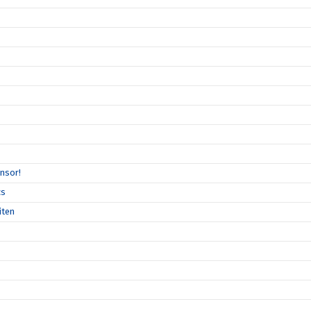
nsor!
cs
iten