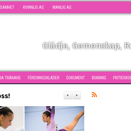
KSAMHET
KVINNLIG AG
MANLIG AG
Glädje, Gemenskap, 
RA TRÄNARE
FÖRENINGSKLÄDER
DOKUMENT
BOKNING
FRITIDSKO
ss!
<
>