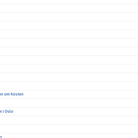
ion om hösten
n i Oslo
åt