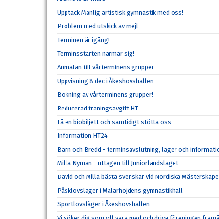
Upptäck Manlig artistisk gymnastik med oss!
Problem med utskick av mejl
Terminen är igång!
Terminsstarten närmar sig!
Anmälan till vårterminens grupper
Uppvisning 8 dec i Åkeshovshallen
Bokning av vårterminens grupper!
Reducerad träningsavgift HT
Få en biobiljett och samtidigt stötta oss
Information HT24
Barn och Bredd - terminsavslutning, läger och informat
Milla Nyman - uttagen till Juniorlandslaget
David och Milla bästa svenskar vid Nordiska Mästerskape
Påsklovsläger i Mälarhöjdens gymnastikhall
Sportlovsläger i Åkeshovshallen
Vi söker dig som vill vara med och driva föreningen fram