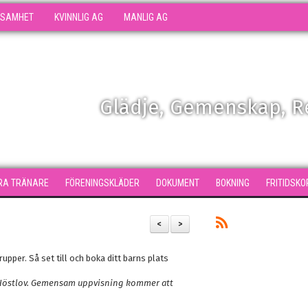
KSAMHET
KVINNLIG AG
MANLIG AG
Glädje, Gemenskap, 
RA TRÄNARE
FÖRENINGSKLÄDER
DOKUMENT
BOKNING
FRITIDSKO
<
>
upper. Så set till och boka ditt barns plats
är Höstlov. Gemensam uppvisning kommer att