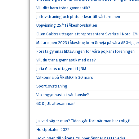
Vill ditt barn träna gymnastik?
Jullovsträning och platser kvar till vårterminen
Uppvisning 25/11 i Åkeshovshallen
Ellen Gakios uttagen att representera Sverige i Nord-EM
Mälarcupen 2023 i Åkeshov, kom & heja på våra ASG-tjeje
Första gymnastiktävlingen för våra pojkar i föreningen
Vill du träna gymnastik med oss?
Julia Gakios uttagen till JNM
Välkomna på ÅRSMÖTE 30 mars
Sportlovsträning
Vuxengymnastik i vår kanske?
GOD JUL allesamman!
Ja, vad säger man? Tiden går fort när man har roligt!
Höstpokalen 2022
Bokningen till vårens grupper öppnar nästa vecka