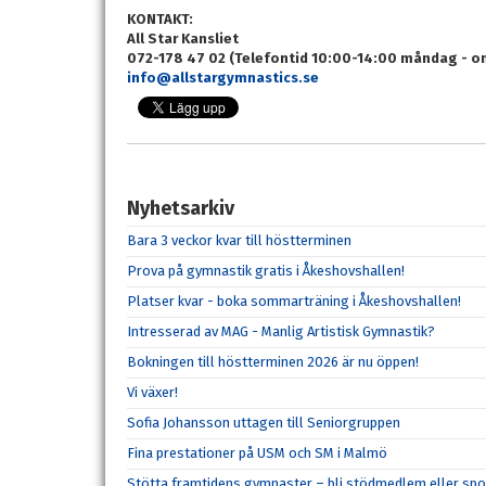
KONTAKT:
All Star Kansliet
072-178 47 02 (Telefontid 10:00-14:00 måndag - o
info@allstargymnastics.se
Nyhetsarkiv
Bara 3 veckor kvar till höstterminen
Prova på gymnastik gratis i Åkeshovshallen!
Platser kvar - boka sommarträning i Åkeshovshallen!
Intresserad av MAG - Manlig Artistisk Gymnastik?
Bokningen till höstterminen 2026 är nu öppen!
Vi växer!
Sofia Johansson uttagen till Seniorgruppen
Fina prestationer på USM och SM i Malmö
Stötta framtidens gymnaster – bli stödmedlem eller spo