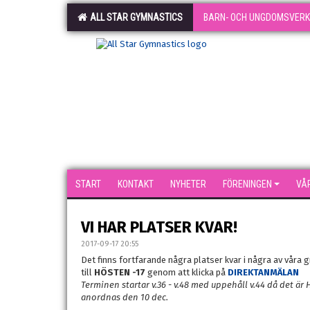
ALL STAR GYMNASTICS
BARN- OCH UNGDOMSVER
START
KONTAKT
NYHETER
FÖRENINGEN
VÅ
VI HAR PLATSER KVAR!
2017-09-17 20:55
Det finns fortfarande några platser kvar i några av våra gr
till
HÖSTEN -17
genom att klicka på
DIREKTANMÄLAN
Terminen startar v.36 - v.48 med uppehåll v.44 då det 
anordnas den 10 dec.