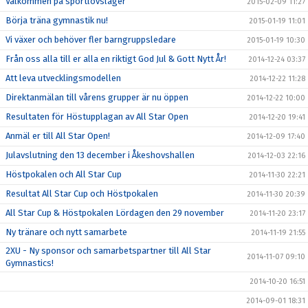
Välkommen på sportlovsläger
2015-02-09 11:27
Börja träna gymnastik nu!
2015-01-19 11:01
Vi växer och behöver fler barngruppsledare
2015-01-19 10:30
Från oss alla till er alla en riktigt God Jul & Gott Nytt År!
2014-12-24 03:37
Att leva utvecklingsmodellen
2014-12-22 11:28
Direktanmälan till vårens grupper är nu öppen
2014-12-22 10:00
Resultaten för Höstupplagan av All Star Open
2014-12-20 19:41
Anmäl er till All Star Open!
2014-12-09 17:40
Julavslutning den 13 december i Åkeshovshallen
2014-12-03 22:16
Höstpokalen och All Star Cup
2014-11-30 22:21
Resultat All Star Cup och Höstpokalen
2014-11-30 20:39
All Star Cup & Höstpokalen Lördagen den 29 november
2014-11-20 23:17
Ny tränare och nytt samarbete
2014-11-19 21:55
2XU - Ny sponsor och samarbetspartner till All Star
2014-11-07 09:10
Gymnastics!
2014-10-20 16:51
2014-09-01 18:31