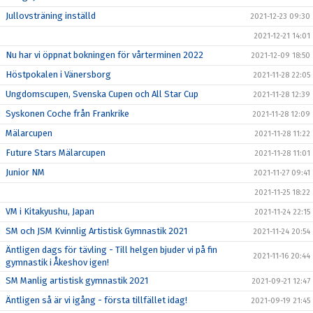
Jullovsträning inställd
2021-12-23 09:30
2021-12-21 14:01
Nu har vi öppnat bokningen för vårterminen 2022
2021-12-09 18:50
Höstpokalen i Vänersborg
2021-11-28 22:05
Ungdomscupen, Svenska Cupen och All Star Cup
2021-11-28 12:39
Syskonen Coche från Frankrike
2021-11-28 12:09
Mälarcupen
2021-11-28 11:22
Future Stars Mälarcupen
2021-11-28 11:01
Junior NM
2021-11-27 09:41
2021-11-25 18:22
VM i Kitakyushu, Japan
2021-11-24 22:15
SM och JSM Kvinnlig Artistisk Gymnastik 2021
2021-11-24 20:54
Äntligen dags för tävling - Till helgen bjuder vi på fin
2021-11-16 20:44
gymnastik i Åkeshov igen!
SM Manlig artistisk gymnastik 2021
2021-09-21 12:47
Äntligen så är vi igång - första tillfället idag!
2021-09-19 21:45