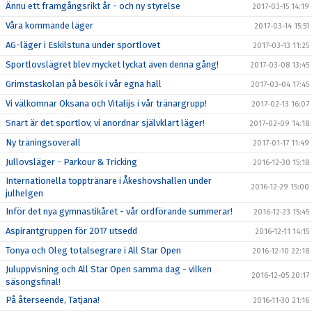
Ännu ett framgångsrikt år - och ny styrelse
2017-03-15 14:19
Våra kommande läger
2017-03-14 15:51
AG-läger i Eskilstuna under sportlovet
2017-03-13 11:25
Sportlovslägret blev mycket lyckat även denna gång!
2017-03-08 13:45
Grimstaskolan på besök i vår egna hall
2017-03-04 17:45
Vi välkomnar Oksana och Vitalijs i vår tränargrupp!
2017-02-13 16:07
Snart är det sportlov, vi anordnar självklart läger!
2017-02-09 14:18
Ny träningsoverall
2017-01-17 11:49
Jullovsläger - Parkour & Tricking
2016-12-30 15:18
Internationella topptränare i Åkeshovshallen under
2016-12-29 15:00
julhelgen
Inför det nya gymnastikåret - vår ordförande summerar!
2016-12-23 15:45
Aspirantgruppen för 2017 utsedd
2016-12-11 14:15
Tonya och Oleg totalsegrare i All Star Open
2016-12-10 22:18
Juluppvisning och All Star Open samma dag - vilken
2016-12-05 20:17
säsongsfinal!
På återseende, Tatjana!
2016-11-30 21:16