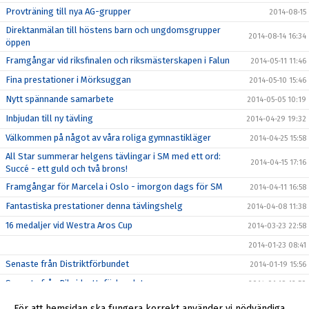
Provträning till nya AG-grupper
2014-08-15
Direktanmälan till höstens barn och ungdomsgrupper
2014-08-14 16:34
öppen
Framgångar vid riksfinalen och riksmästerskapen i Falun
2014-05-11 11:46
Fina prestationer i Mörksuggan
2014-05-10 15:46
Nytt spännande samarbete
2014-05-05 10:19
Inbjudan till ny tävling
2014-04-29 19:32
Välkommen på något av våra roliga gymnastikläger
2014-04-25 15:58
All Star summerar helgens tävlingar i SM med ett ord:
2014-04-15 17:16
Succé - ett guld och två brons!
Framgångar för Marcela i Oslo - imorgon dags för SM
2014-04-11 16:58
Fantastiska prestationer denna tävlingshelg
2014-04-08 11:38
16 medaljer vid Westra Aros Cup
2014-03-23 22:58
2014-01-23 08:41
Senaste från Distriktförbundet
2014-01-19 15:56
Senaste från Riksidrottsförbundet
2014-01-19 12:50
Anmälan för stödmedlem eller nya medlemmar
2014-01-18 21:31
För att hemsidan ska fungera korrekt använder vi nödvändiga