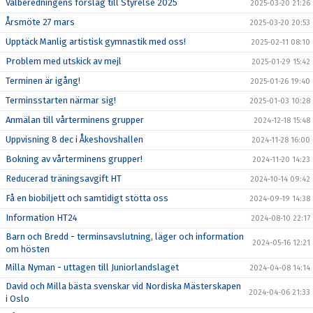
Valberedningens förslag till Styrelse 2025
2025-03-20 21:26
Årsmöte 27 mars
2025-03-20 20:53
Upptäck Manlig artistisk gymnastik med oss!
2025-02-11 08:10
Problem med utskick av mejl
2025-01-29 15:42
Terminen är igång!
2025-01-26 19:40
Terminsstarten närmar sig!
2025-01-03 10:28
Anmälan till vårterminens grupper
2024-12-18 15:48
Uppvisning 8 dec i Åkeshovshallen
2024-11-28 16:00
Bokning av vårterminens grupper!
2024-11-20 14:23
Reducerad träningsavgift HT
2024-10-14 09:42
Få en biobiljett och samtidigt stötta oss
2024-09-19 14:38
Information HT24
2024-08-10 22:17
Barn och Bredd - terminsavslutning, läger och information
2024-05-16 12:21
om hösten
Milla Nyman - uttagen till Juniorlandslaget
2024-04-08 14:14
David och Milla bästa svenskar vid Nordiska Mästerskapen
2024-04-06 21:33
i Oslo