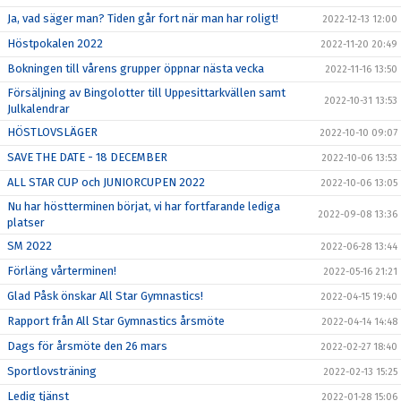
Ja, vad säger man? Tiden går fort när man har roligt!
2022-12-13 12:00
Höstpokalen 2022
2022-11-20 20:49
Bokningen till vårens grupper öppnar nästa vecka
2022-11-16 13:50
Försäljning av Bingolotter till Uppesittarkvällen samt
2022-10-31 13:53
Julkalendrar
HÖSTLOVSLÄGER
2022-10-10 09:07
SAVE THE DATE - 18 DECEMBER
2022-10-06 13:53
ALL STAR CUP och JUNIORCUPEN 2022
2022-10-06 13:05
Nu har höstterminen börjat, vi har fortfarande lediga
2022-09-08 13:36
platser
SM 2022
2022-06-28 13:44
Förläng vårterminen!
2022-05-16 21:21
Glad Påsk önskar All Star Gymnastics!
2022-04-15 19:40
Rapport från All Star Gymnastics årsmöte
2022-04-14 14:48
Dags för årsmöte den 26 mars
2022-02-27 18:40
Sportlovsträning
2022-02-13 15:25
Ledig tjänst
2022-01-28 15:06