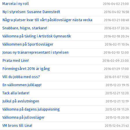
Marcela i ny roll
2016-04-02 21:00
Ny i styrelsen: Susanne Dannstedt
2016-04-02 16:58
Några platser kvar till vårt påsklovsläger nästa vecka
2016-03-21 08:48
Snabbare, högre, starkare!
2016-03-17 20:36
Välkomna på tävling i Artistisk Gymnastik
2016-02-18 20:34
Välkommen på Sportlovsläger
2016-02-11 10:54
Jonas ny tränarrepresentant i styrelsen
2016-02-10 12:00
Prata med Linn!
2016-02-09 23:00
Föreningsåret 2016 är igång
2016-01-29 17:00
Vill du jobba med oss?
2016-01-07 11:50
En välkommen julklapp!
2015-12-23 19:15
Tack alla ledare!
2015-12-21 12:20
Julkul på avslutningen
2015-12-21 12:19
Välkomna på dagens juluppvisning
2015-12-19 11:29
Välkomna på jullovsläger
2015-12-15 20:56
VM brons till Lina!
2015-12-04 21:43