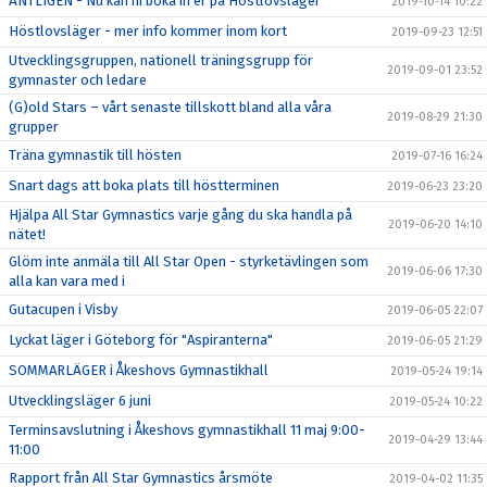
ÄNTLIGEN - Nu kan ni boka in er på Höstlovsläger
2019-10-14 10:22
Höstlovsläger - mer info kommer inom kort
2019-09-23 12:51
Utvecklingsgruppen, nationell träningsgrupp för
2019-09-01 23:52
gymnaster och ledare
(G)old Stars – vårt senaste tillskott bland alla våra
2019-08-29 21:30
grupper
Träna gymnastik till hösten
2019-07-16 16:24
Snart dags att boka plats till höstterminen
2019-06-23 23:20
Hjälpa All Star Gymnastics varje gång du ska handla på
2019-06-20 14:10
nätet!
Glöm inte anmäla till All Star Open - styrketävlingen som
2019-06-06 17:30
alla kan vara med i
Gutacupen i Visby
2019-06-05 22:07
Lyckat läger i Göteborg för "Aspiranterna"
2019-06-05 21:29
SOMMARLÄGER i Åkeshovs Gymnastikhall
2019-05-24 19:14
Utvecklingsläger 6 juni
2019-05-24 10:22
Terminsavslutning i Åkeshovs gymnastikhall 11 maj 9:00-
2019-04-29 13:44
11:00
Rapport från All Star Gymnastics årsmöte
2019-04-02 11:35