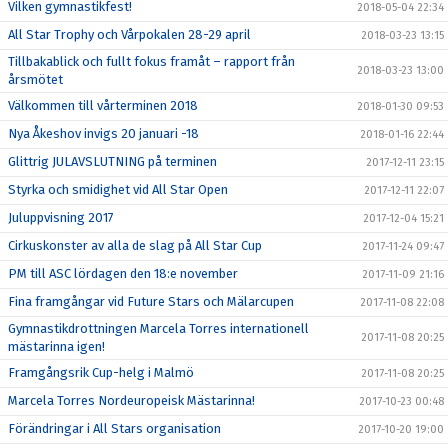
Vilken gymnastikfest!
2018-05-04 22:34
All Star Trophy och Vårpokalen 28-29 april
2018-03-23 13:15
Tillbakablick och fullt fokus framåt – rapport från
2018-03-23 13:00
årsmötet
Välkommen till vårterminen 2018
2018-01-30 09:53
Nya Åkeshov invigs 20 januari -18
2018-01-16 22:44
Glittrig JULAVSLUTNING på terminen
2017-12-11 23:15
Styrka och smidighet vid All Star Open
2017-12-11 22:07
Juluppvisning 2017
2017-12-04 15:21
Cirkuskonster av alla de slag på All Star Cup
2017-11-24 09:47
PM till ASC lördagen den 18:e november
2017-11-09 21:16
Fina framgångar vid Future Stars och Mälarcupen
2017-11-08 22:08
Gymnastikdrottningen Marcela Torres internationell
2017-11-08 20:25
mästarinna igen!
Framgångsrik Cup-helg i Malmö
2017-11-08 20:25
Marcela Torres Nordeuropeisk Mästarinna!
2017-10-23 00:48
Förändringar i All Stars organisation
2017-10-20 19:00