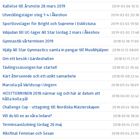
Kallelse till årsmöte 28 mars 2019
2019-03-06 15:13
Utvecklingsläger steg 1-4 i Åkeshov
2019-03-03 20:18
Sportlovsläger för Bright och Supreme i Eskilstuna
2019-03-03 19:50
Inbjudan till UC-läger All Star lördag 2 mars i Åkeshov
2019-02-03 21:48
Gymnastik vårterminen 2019
2018-12-18 17:00
Hjälp All Star Gymnastics samla in pengar till Musikhjälpen
2018-12-13 08:00
Om ett besök i Gärdeshallen
2018-12-11 21:37
Tävlingssäsongen har startat!
2018-10-22 10:40
Kärt återseende och ett unikt samarbete
2018-10-08 22:44
Marcela på Världscup i Ungern
2018-09-24 18:09
HÖSTTERMINEN 2018 närmar sig och här är datum att
2018-06-30 22:42
hålla kolla på!
Challenge Cup - uttagning till Nordiska Mästerskapen
2018-05-24 18:06
Vill du bli en av våra ledare?
2018-05-16 18:36
Terminsavslutning lördag 26 maj
2018-05-14 21:05
Riksfinal Femman och Sexan
2018-05-04 23:10