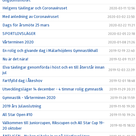
Ungdomsmötet
Helgens tävlingar och Coronaviruset
2020-03-11 12:56
Med anledning av Coronaviruset
2020-03-02 22:50
Dags för årsmöte 25 mars
2020-02-22 11:21
SPORTLOVSLÄGER
2020-02-05 22:18
Vårterminen 2020
2020-01-08 21:26
En rolig och givande dag i Mälarhöjdens Gymnastikhall
2019-12-19 22:40
Nu är det nära!
2019-12-09 11:37
Elva tävlingar genomförda i höst och en till återstår innan
2019-12-03 22:39
jul
Fartfylld dag i Åkeshov
2019-12-01 18:48
Utvecklingsläger 14 december - 4 timmar rolig gymnastik
2019-11-29 20:31
Gymnastik - Vårterminen 2020
2019-11-28 11:59
2019 års Julavslutning
2019-11-10 19:30
All Star Open #10
2019-11-10 19:24
Välkommen till Juniorcupen, Rikscupen och All Star Cup 19-
2019-10-15 18:32
20 oktober