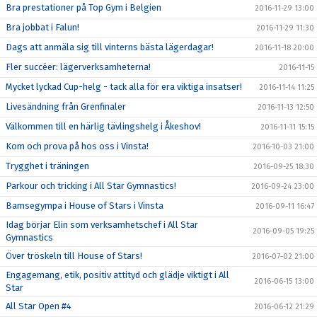
Bra prestationer på Top Gym i Belgien
2016-11-29 13:00
Bra jobbat i Falun!
2016-11-29 11:30
Dags att anmäla sig till vinterns bästa lägerdagar!
2016-11-18 20:00
Fler succéer: lägerverksamheterna!
2016-11-15
Mycket lyckad Cup-helg - tack alla för era viktiga insatser!
2016-11-14 11:25
Livesändning från Grenfinaler
2016-11-13 12:50
Välkommen till en härlig tävlingshelg i Åkeshov!
2016-11-11 15:15
Kom och prova på hos oss i Vinsta!
2016-10-03 21:00
Trygghet i träningen
2016-09-25 18:30
Parkour och tricking i All Star Gymnastics!
2016-09-24 23:00
Bamsegympa i House of Stars i Vinsta
2016-09-11 16:47
Idag börjar Elin som verksamhetschef i All Star
2016-09-05 19:25
Gymnastics
Över tröskeln till House of Stars!
2016-07-02 21:00
Engagemang, etik, positiv attityd och glädje viktigt i All
2016-06-15 13:00
Star
All Star Open #4
2016-06-12 21:29