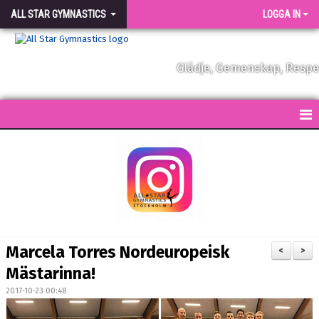
ALL STAR GYMNASTICS
LOGGA IN
Glädje, Gemenskap, Resp
START
KONTAKT
NYHETER
FÖRENINGEN
Marcela Torres Nordeuropeisk
<
>
VÅRA TRÄNARE
Mästarinna!
2017-10-23 00:48
FÖRENINGSKLÄDER