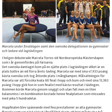
DOKUMENT
BOKNING
FRITIDSKORTET
VÅRA GULDSTÖDMEDLEMMAR
Marcela under finaldagen samt den svenska delegationen av gymnaster
och ledare vid lagtävlingen
I helgen debuterade Marcela Torres vid Nordeuropeiska Mästerskapen
som i år genomfördes på Färöarna.
Det svenska damlaget kom på en sjätte plats i lagtävlingen vilket är en
plats bättre än vid förra årets tävling. Marcela var med sina 47,933 poäng
bästa svenska och tog åttonde plats i mångkampen. Målsättningen för
Marcela var att försöka kvala till final i hopp och bom och med sina 13,383
poäng i hopp gick hon in som finalist med bästa resultat i tävlingen.
Bommen körde Marcela genom snyggt och utan fall men en liten
balansmiss i en kombination kostade henne finalplatsen som missades
med ynka 5 hundradelar.
Hoppfinalen blev spännande med fina prestationer av alla gymnaster.
Marcela som var näst sist ut i finalfältet visste att hon måste visa två