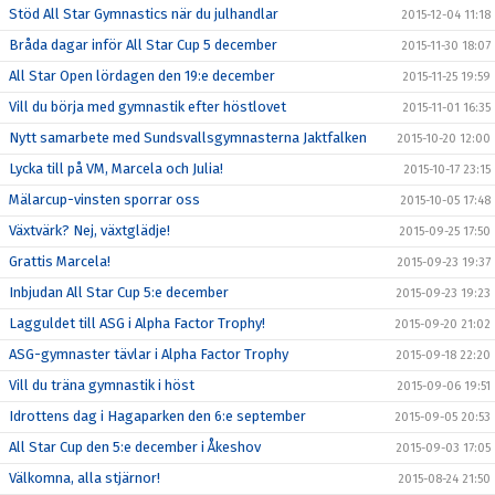
Stöd All Star Gymnastics när du julhandlar
2015-12-04 11:18
Bråda dagar inför All Star Cup 5 december
2015-11-30 18:07
All Star Open lördagen den 19:e december
2015-11-25 19:59
Vill du börja med gymnastik efter höstlovet
2015-11-01 16:35
Nytt samarbete med Sundsvallsgymnasterna Jaktfalken
2015-10-20 12:00
Lycka till på VM, Marcela och Julia!
2015-10-17 23:15
Mälarcup-vinsten sporrar oss
2015-10-05 17:48
Växtvärk? Nej, växtglädje!
2015-09-25 17:50
Grattis Marcela!
2015-09-23 19:37
Inbjudan All Star Cup 5:e december
2015-09-23 19:23
Lagguldet till ASG i Alpha Factor Trophy!
2015-09-20 21:02
ASG-gymnaster tävlar i Alpha Factor Trophy
2015-09-18 22:20
Vill du träna gymnastik i höst
2015-09-06 19:51
Idrottens dag i Hagaparken den 6:e september
2015-09-05 20:53
All Star Cup den 5:e december i Åkeshov
2015-09-03 17:05
Välkomna, alla stjärnor!
2015-08-24 21:50