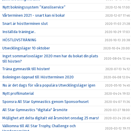
Nytt bokningssystem ”Kansliservice”
2020-12-16 17:00
Vårterminen 2021 - snart kan ni boka!
2020-12-07 17:46
Snart är höstterminen slut
2020-11-03 21:28
Inställda träningar..
2020-10-29 17:03
HÖSTLOVSTRÄNING
2020-10-13 20:38
Utvecklingsläger 10 oktober
2020-10-04 20:00
Inget sommarlovsläger 2020 men har du bokat din plats
2020-08-04 12:44
till hösten?
Träna gymnastik till hösten!
2020-07-13 14:12
Bokningen öppnad till Höstterminen 2020
2020-06-08 12:04
Nu är det dags för våra populära Utvecklingsläger igen
2020-05-10 14:45
Nytt profilmaterial
2020-04-24 19:53
Sponsra All Star Gymnastics genom Sponsorhuset
2020-04-07 11:36
All Star Gymnastics "digitala" årsmöte
2020-03-27 18:00
Möjlighet att delta digitalt vid årsmötet onsdag 25 mars!
2020-03-24 20:45
Välkomna till All Star Trophy, Challenge och
2020-03-12 19:11