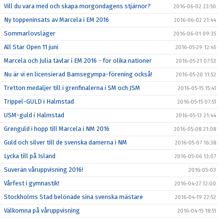
Vill du vara med och skapa morgondagens stjärnor?
2016-06-02 23:50
Ny toppeninsats av Marcela i EM 2016
2016-06-02 21:44
Sommarlovsläger
2016-06-01 09:35
All Star Open 11 juni
2016-05-29 12:45
Marcela och Julia tävlar i EM 2016 - för olika nationer
2016-05-21 07:53
Nu är vi en licensierad Bamsegympa-förening också!
2016-05-20 11:52
Tretton medaljer till i grenfinalerna i SM och JSM
2016-05-15 15:41
Trippel-GULD i Halmstad
2016-05-15 07:51
USM-guld i Halmstad
2016-05-13 21:44
Grenguld i hopp till Marcela i NM 2016
2016-05-08 21:08
Guld och silver till de svenska damerna i NM
2016-05-07 16:38
Lycka till på Island
2016-05-06 13:07
Suverän våruppvisning 2016!
2016-05-03
Vårfest i gymnastik!
2016-04-27 12:00
Stockholms Stad belönade sina svenska mästare
2016-04-19 22:52
Välkomna på våruppvisning
2016-04-15 18:51