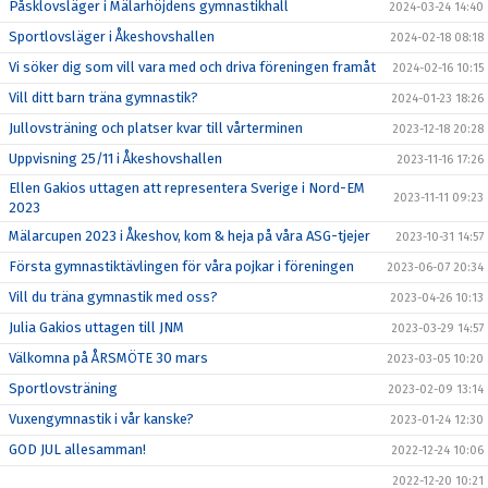
Påsklovsläger i Mälarhöjdens gymnastikhall
2024-03-24 14:40
Sportlovsläger i Åkeshovshallen
2024-02-18 08:18
Vi söker dig som vill vara med och driva föreningen framåt
2024-02-16 10:15
Vill ditt barn träna gymnastik?
2024-01-23 18:26
Jullovsträning och platser kvar till vårterminen
2023-12-18 20:28
Uppvisning 25/11 i Åkeshovshallen
2023-11-16 17:26
Ellen Gakios uttagen att representera Sverige i Nord-EM
2023-11-11 09:23
2023
Mälarcupen 2023 i Åkeshov, kom & heja på våra ASG-tjejer
2023-10-31 14:57
Första gymnastiktävlingen för våra pojkar i föreningen
2023-06-07 20:34
Vill du träna gymnastik med oss?
2023-04-26 10:13
Julia Gakios uttagen till JNM
2023-03-29 14:57
Välkomna på ÅRSMÖTE 30 mars
2023-03-05 10:20
Sportlovsträning
2023-02-09 13:14
Vuxengymnastik i vår kanske?
2023-01-24 12:30
GOD JUL allesamman!
2022-12-24 10:06
2022-12-20 10:21