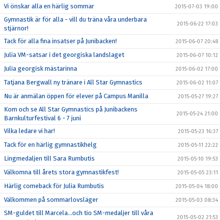
Vi önskar alla en härlig sommar
2015-07-03 19:00
Gymnastik är för alla - vill du träna våra underbara
2015-06-22 17:03
stjärnor!
Tack för alla fina insatser på Junibacken!
2015-06-07 20:48
Julia VM-satsar i det georgiska landslaget
2015-06-07 10:12
Julia georgisk mästarinna
2015-06-02 17:00
Tatjana Bergwall ny tränare i All Star Gymnastics
2015-06-02 11:07
Nu är anmälan öppen för elever på Campus Manilla
2015-05-27 19:27
Kom och se All Star Gymnastics på Junibackens
2015-05-24 21:00
Barnkulturfestival 6 - 7 juni
Vilka ledare vi har!
2015-05-23 16:37
Tack för en härlig gymnastikhelg
2015-05-11 22:22
Lingmedaljen till Sara Rumbutis
2015-05-10 19:53
Välkomna till årets stora gymnastikfest!
2015-05-05 23:11
Härlig comeback för Julia Rumbutis
2015-05-04 18:00
Välkommen på sommarlovsläger
2015-05-03 08:34
SM-guldet till Marcela...och tio SM-medaljer till våra
2015-05-02 21:53