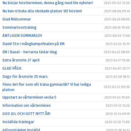
Nu börjar höstterminen, denna gång med lite nyheter!
2021-09-02 13:30
Nu kan ni boka alla obokade platser till hösten!
2021-08-06 09:41
Glad Midsommar
2021-06-25 08:00
Sommarlovsträning
2021-06-16 19:00
ÄNTLIGEN SOMMARLOV
2021-06-03 17:06
David 13:e i mångkampsfinalen på EM
2021-04-24 15:19
EM i Basel - herrarna tävlar idag
2021-04-22 08:09
Extra årsmöte 27 april
2021-04-17 10:50
GLAD PÅSK
2021-04-01 20:17
Dags för årsmöte 25 mars
2021-02-28 18:12
Finns det fler som vill träna gymnastik? Vi har lediga
2021-02-23 09:30
platser.
Uppstart av vårterminen vecka 5
2021-01-24 19:00
Information om vårterminen
2021-01-13 15:20
GOD JUL OCH GOTT NYTT ÅR!
2020-12-24 09:51
Inställda träningar
2020-12-20 11:00
Jullovsträning inställd
2020-12-18 14:12