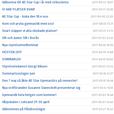
Välkomna till All Star Cup i år med cirkustema
2017-09-22 16:57
VI HAR PLATSER KVAR!
2017-09-17 20:55
All Star Cup - boka den 18:e nov
2017-09-05 22:39
Kom och prata gymnastik med oss!
2017-08-25 17:21
Snart släpper vi alla obokade platser!
2017-07-27 21:11
SM och Junior SM i Borås
2017-07-03 22:41
Nya styrelsemedlemmar
2017-06-26 10:55
HÖSTEN 2017
2017-06-19 14:58
SOMMARLOV
2017-06-15 15:00
Styrelseledamot Giorgi Bikoev
2017-05-23 21:34
Sommarlovsläger juni
2017-05-16 12:57
Den 7 maj så åkte All Star Gymnastics på semester!
2017-05-15 16:48
Nya ordföranden Susanne Dannstedt presenterar sig
2017-05-12 16:51
Gymnastik hela helgen som kommer!
2017-05-03 15:48
Vårpokalen i Leksand 29-30 april
2017-05-01 14:46
Välkommen på Påsklovsläger
2017-03-27 15:42