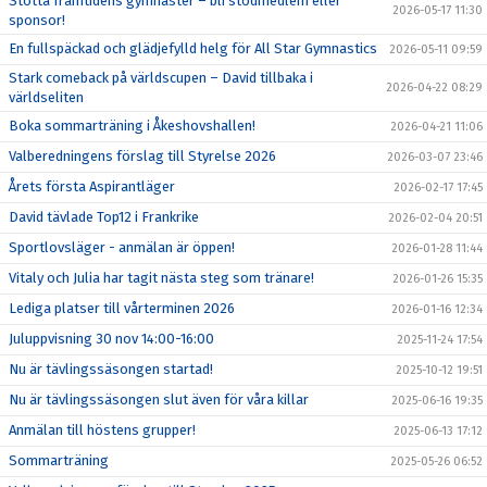
Stötta framtidens gymnaster – bli stödmedlem eller
2026-05-17 11:30
sponsor!
En fullspäckad och glädjefylld helg för All Star Gymnastics
2026-05-11 09:59
Stark comeback på världscupen – David tillbaka i
2026-04-22 08:29
världseliten
Boka sommarträning i Åkeshovshallen!
2026-04-21 11:06
Valberedningens förslag till Styrelse 2026
2026-03-07 23:46
Årets första Aspirantläger
2026-02-17 17:45
David tävlade Top12 i Frankrike
2026-02-04 20:51
Sportlovsläger - anmälan är öppen!
2026-01-28 11:44
Vitaly och Julia har tagit nästa steg som tränare!
2026-01-26 15:35
Lediga platser till vårterminen 2026
2026-01-16 12:34
Juluppvisning 30 nov 14:00-16:00
2025-11-24 17:54
Nu är tävlingssäsongen startad!
2025-10-12 19:51
Nu är tävlingssäsongen slut även för våra killar
2025-06-16 19:35
Anmälan till höstens grupper!
2025-06-13 17:12
Sommarträning
2025-05-26 06:52