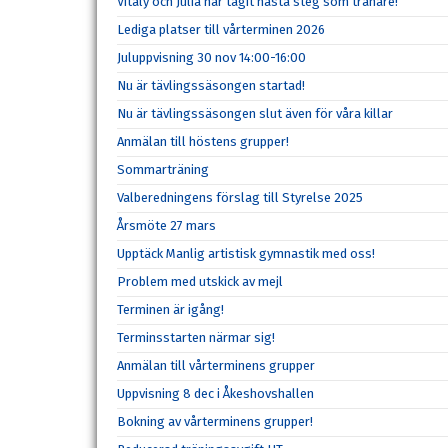
Vitaly och Julia har tagit nästa steg som tränare!
Lediga platser till vårterminen 2026
Juluppvisning 30 nov 14:00-16:00
Nu är tävlingssäsongen startad!
Nu är tävlingssäsongen slut även för våra killar
Anmälan till höstens grupper!
Sommarträning
Valberedningens förslag till Styrelse 2025
Årsmöte 27 mars
Upptäck Manlig artistisk gymnastik med oss!
Problem med utskick av mejl
Terminen är igång!
Terminsstarten närmar sig!
Anmälan till vårterminens grupper
Uppvisning 8 dec i Åkeshovshallen
Bokning av vårterminens grupper!