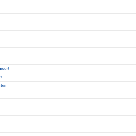
nsor!
cs
iten