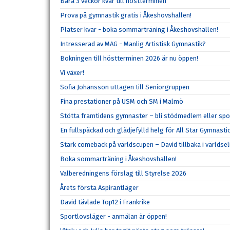
Bara 3 veckor kvar till höstterminen
Prova på gymnastik gratis i Åkeshovshallen!
Platser kvar - boka sommarträning i Åkeshovshallen!
Intresserad av MAG - Manlig Artistisk Gymnastik?
Bokningen till höstterminen 2026 är nu öppen!
Vi växer!
Sofia Johansson uttagen till Seniorgruppen
Fina prestationer på USM och SM i Malmö
Stötta framtidens gymnaster – bli stödmedlem eller spo
En fullspäckad och glädjefylld helg för All Star Gymnasti
Stark comeback på världscupen – David tillbaka i världsel
Boka sommarträning i Åkeshovshallen!
Valberedningens förslag till Styrelse 2026
Årets första Aspirantläger
David tävlade Top12 i Frankrike
Sportlovsläger - anmälan är öppen!