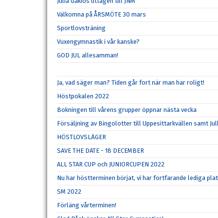
Julia Gakios uttagen till JNM
Välkomna på ÅRSMÖTE 30 mars
Sportlovsträning
Vuxengymnastik i vår kanske?
GOD JUL allesamman!
Ja, vad säger man? Tiden går fort när man har roligt!
Höstpokalen 2022
Bokningen till vårens grupper öppnar nästa vecka
Försäljning av Bingolotter till Uppesittarkvällen samt Ju
HÖSTLOVSLÄGER
SAVE THE DATE - 18 DECEMBER
ALL STAR CUP och JUNIORCUPEN 2022
Nu har höstterminen börjat, vi har fortfarande lediga pla
SM 2022
Förläng vårterminen!