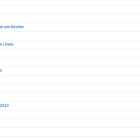
ion om hösten
n i Oslo
åt
 2023
r