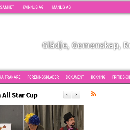
KSAMHET
KVINNLIG AG
MANLIG AG
Glädje, Gemenskap, 
RA TRÄNARE
FÖRENINGSKLÄDER
DOKUMENT
BOKNING
FRITIDSKO
 All Star Cup
<
>