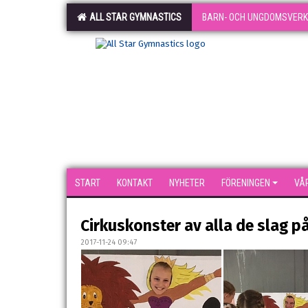
ALL STAR GYMNASTICS
BARN- OCH UNGDOMSVER
START
KONTAKT
NYHETER
FÖRENINGEN
VÅ
Cirkuskonster av alla de slag på
2017-11-24 09:47