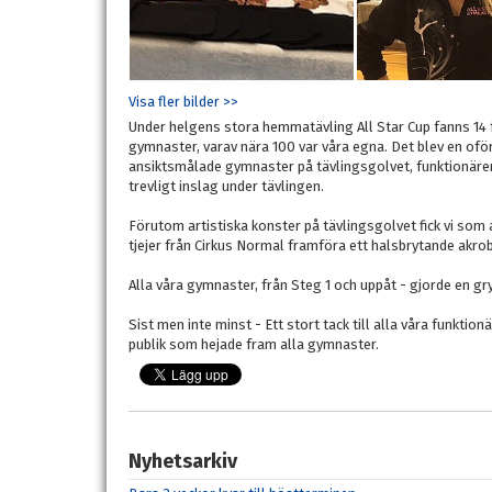
Visa fler bilder >>
Under helgens stora hemmatävling All Star Cup fanns 14
gymnaster, varav nära 100 var våra egna. Det blev en of
ansiktsmålade gymnaster på tävlingsgolvet, funktionärer 
trevligt inslag under tävlingen.
Förutom artistiska konster på tävlingsgolvet fick vi som
tjejer från Cirkus Normal framföra ett halsbrytande akr
Alla våra gymnaster, från Steg 1 och uppåt - gjorde en grym
Sist men inte minst - Ett stort tack till alla våra funkti
publik som hejade fram alla gymnaster.
Nyhetsarkiv