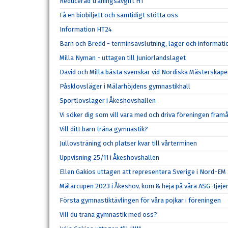
Reducerad träningsavgift HT
Få en biobiljett och samtidigt stötta oss
Information HT24
Barn och Bredd - terminsavslutning, läger och informat
Milla Nyman - uttagen till Juniorlandslaget
David och Milla bästa svenskar vid Nordiska Mästerskape
Påsklovsläger i Mälarhöjdens gymnastikhall
Sportlovsläger i Åkeshovshallen
Vi söker dig som vill vara med och driva föreningen fram
Vill ditt barn träna gymnastik?
Jullovsträning och platser kvar till vårterminen
Uppvisning 25/11 i Åkeshovshallen
Ellen Gakios uttagen att representera Sverige i Nord-EM
Mälarcupen 2023 i Åkeshov, kom & heja på våra ASG-tjeje
Första gymnastiktävlingen för våra pojkar i föreningen
Vill du träna gymnastik med oss?