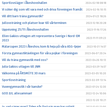
Sportlovsläger i Åkeshovshallen
2024-02-18 08:18
Vi söker dig som vill vara med och driva föreningen framåt
2024-02-16 10:15
Vill ditt barn träna gymnastik?
2024-01-23 18:26
Jullovsträning och platser kvar till vårterminen
2023-12-18 20:28
Uppvisning 25/11 i Åkeshovshallen
2023-11-16 17:26
Ellen Gakios uttagen att representera Sverige i Nord-EM
2023-11-11 09:23
2023
Mälarcupen 2023 i Åkeshov, kom & heja på våra ASG-tjejer
2023-10-31 14:57
Första gymnastiktävlingen för våra pojkar i föreningen
2023-06-07 20:34
Vill du träna gymnastik med oss?
2023-04-26 10:13
Julia Gakios uttagen till JNM
2023-03-29 14:57
Välkomna på ÅRSMÖTE 30 mars
2023-03-05 10:20
Sportlovsträning
2023-02-09 13:14
Vuxengymnastik i vår kanske?
2023-01-24 12:30
GOD JUL allesamman!
2022-12-24 10:06
2022-12-20 10:21
Ja, vad säger man? Tiden går fort när man har roligt!
2022-12-13 12:00