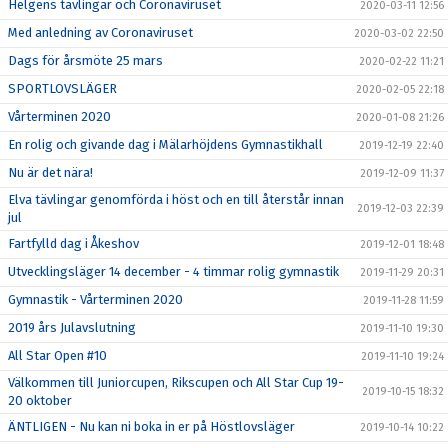
Helgens tävlingar och Coronaviruset
2020-03-11 12:56
Med anledning av Coronaviruset
2020-03-02 22:50
Dags för årsmöte 25 mars
2020-02-22 11:21
SPORTLOVSLÄGER
2020-02-05 22:18
Vårterminen 2020
2020-01-08 21:26
En rolig och givande dag i Mälarhöjdens Gymnastikhall
2019-12-19 22:40
Nu är det nära!
2019-12-09 11:37
Elva tävlingar genomförda i höst och en till återstår innan
2019-12-03 22:39
jul
Fartfylld dag i Åkeshov
2019-12-01 18:48
Utvecklingsläger 14 december - 4 timmar rolig gymnastik
2019-11-29 20:31
Gymnastik - Vårterminen 2020
2019-11-28 11:59
2019 års Julavslutning
2019-11-10 19:30
All Star Open #10
2019-11-10 19:24
Välkommen till Juniorcupen, Rikscupen och All Star Cup 19-
2019-10-15 18:32
20 oktober
ÄNTLIGEN - Nu kan ni boka in er på Höstlovsläger
2019-10-14 10:22