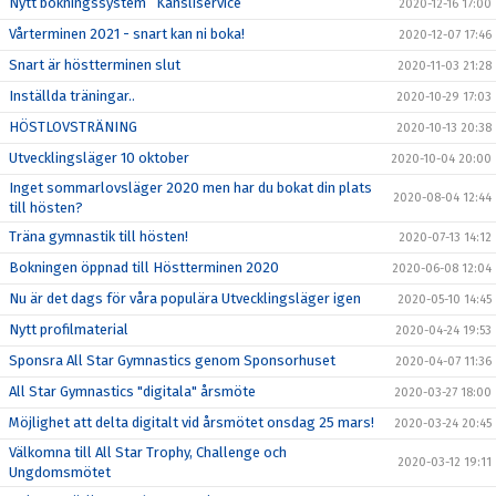
Nytt bokningssystem ”Kansliservice”
2020-12-16 17:00
Vårterminen 2021 - snart kan ni boka!
2020-12-07 17:46
Snart är höstterminen slut
2020-11-03 21:28
Inställda träningar..
2020-10-29 17:03
HÖSTLOVSTRÄNING
2020-10-13 20:38
Utvecklingsläger 10 oktober
2020-10-04 20:00
Inget sommarlovsläger 2020 men har du bokat din plats
2020-08-04 12:44
till hösten?
Träna gymnastik till hösten!
2020-07-13 14:12
Bokningen öppnad till Höstterminen 2020
2020-06-08 12:04
Nu är det dags för våra populära Utvecklingsläger igen
2020-05-10 14:45
Nytt profilmaterial
2020-04-24 19:53
Sponsra All Star Gymnastics genom Sponsorhuset
2020-04-07 11:36
All Star Gymnastics "digitala" årsmöte
2020-03-27 18:00
Möjlighet att delta digitalt vid årsmötet onsdag 25 mars!
2020-03-24 20:45
Välkomna till All Star Trophy, Challenge och
2020-03-12 19:11
Ungdomsmötet