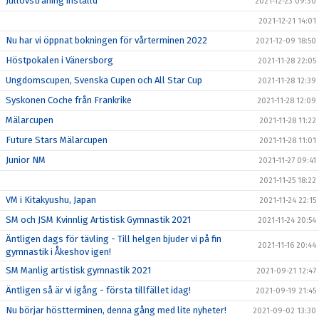
Jullovsträning inställd
2021-12-23 09:30
2021-12-21 14:01
Nu har vi öppnat bokningen för vårterminen 2022
2021-12-09 18:50
Höstpokalen i Vänersborg
2021-11-28 22:05
Ungdomscupen, Svenska Cupen och All Star Cup
2021-11-28 12:39
Syskonen Coche från Frankrike
2021-11-28 12:09
Mälarcupen
2021-11-28 11:22
Future Stars Mälarcupen
2021-11-28 11:01
Junior NM
2021-11-27 09:41
2021-11-25 18:22
VM i Kitakyushu, Japan
2021-11-24 22:15
SM och JSM Kvinnlig Artistisk Gymnastik 2021
2021-11-24 20:54
Äntligen dags för tävling - Till helgen bjuder vi på fin
2021-11-16 20:44
gymnastik i Åkeshov igen!
SM Manlig artistisk gymnastik 2021
2021-09-21 12:47
Äntligen så är vi igång - första tillfället idag!
2021-09-19 21:45
Nu börjar höstterminen, denna gång med lite nyheter!
2021-09-02 13:30