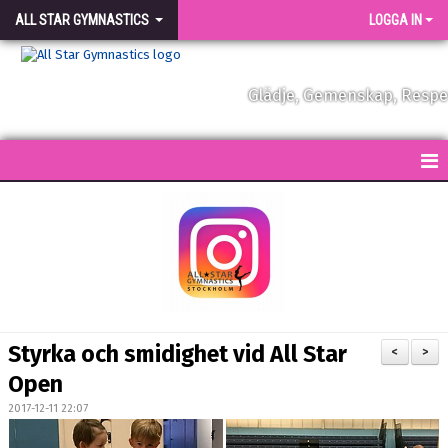
ALL STAR GYMNASTICS
LOGGA IN
Glädje, Gemenskap, Resp
START
KONTAKT
NYHETER
FÖRENINGEN
Styrka och smidighet vid All Star
<
>
VÅRA TRÄNARE
Open
2017-12-11 22:07
FÖRENINGSKLÄDER