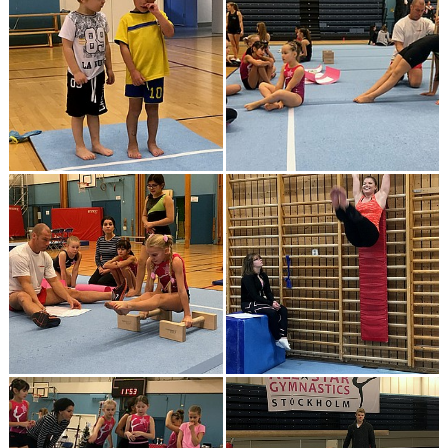
DOKUMENT
BOKNING
FRITIDSKORTET
VÅRA GULDSTÖDMEDLEMMAR