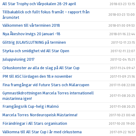
All Star Trophy och Vårpokalen 28-29 april
2018-03-23 13:15
Tillbakablick och fullt fokus framåt – rapport från
2018-03-23 13:00
årsmötet
Välkommen till vårterminen 2018
2018-01-30 09:53
Nya Åkeshov invigs 20 januari -18
2018-01-16 22:44
Glittrig JULAVSLUTNING på terminen
2017-12-11 23:15
Styrka och smidighet vid All Star Open
2017-12-11 22:07
Juluppvisning 2017
2017-12-04 15:21
Cirkuskonster av alla de slag på All Star Cup
2017-11-24 09:47
PM till ASC lördagen den 18:e november
2017-11-09 21:16
Fina framgångar vid Future Stars och Mälarcupen
2017-11-08 22:08
Gymnastikdrottningen Marcela Torres internationell
2017-11-08 20:25
mästarinna igen!
Framgångsrik Cup-helg i Malmö
2017-11-08 20:25
Marcela Torres Nordeuropeisk Mästarinna!
2017-10-23 00:48
Förändringar i All Stars organisation
2017-10-20 19:00
Välkomna till All Star Cup i år med cirkustema
2017-09-22 16:57