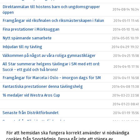
Direktanmälan till höstens barn och ungdomsgrupper
2014-08-14 16:34
öppen
Framgångar vid riksfinalen och riksmästerskapen i Falun
2014-05-11 11:46
Fina prestationer i Mörksuggan
2014-05-10 15:46
Nytt spännande samarbete
2014-05-05 10:19
Inbjudan till ny tävling
2014-04-29 19:32
Välkommen på något av våra roliga gymnastikläger
2014-04-25 15:58
All Star summerar helgens tävlingar i SM med ett ord:
2014-04-15 17:16
Succé - ett guld och två brons!
Framgångar för Marcela i Oslo - imorgon dags för SM
2014-04-11 16:58
Fantastiska prestationer denna tävlingshelg
2014-04-08 11:38
16 medaljer vid Westra Aros Cup
2014-03-23 22:58
2014-01-23 08:41
Senaste från Distriktförbundet
2014-01-19 15:56
Senaste från Riksidrottsförbundet
2014-01-19 12:50
Anmälan för stödmedlem eller nya medlemmar
2014-01-18 21:31
För att hemsidan ska fungera korrekt använder vi nödvändiga
Godkännande för publicering av bilder på ert barn
cookies från SportAdmin. Dessa går inte att stänga av.
2014-01-16 20:03