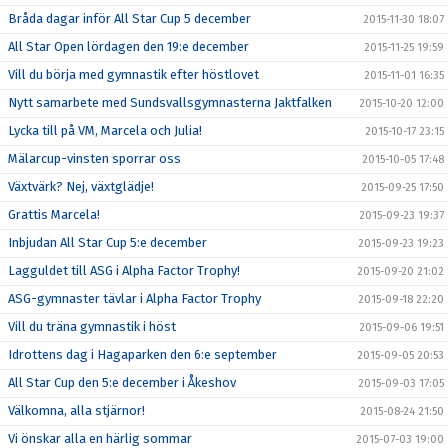
Bråda dagar inför All Star Cup 5 december
2015-11-30 18:07
All Star Open lördagen den 19:e december
2015-11-25 19:59
Vill du börja med gymnastik efter höstlovet
2015-11-01 16:35
Nytt samarbete med Sundsvallsgymnasterna Jaktfalken
2015-10-20 12:00
Lycka till på VM, Marcela och Julia!
2015-10-17 23:15
Mälarcup-vinsten sporrar oss
2015-10-05 17:48
Växtvärk? Nej, växtglädje!
2015-09-25 17:50
Grattis Marcela!
2015-09-23 19:37
Inbjudan All Star Cup 5:e december
2015-09-23 19:23
Lagguldet till ASG i Alpha Factor Trophy!
2015-09-20 21:02
ASG-gymnaster tävlar i Alpha Factor Trophy
2015-09-18 22:20
Vill du träna gymnastik i höst
2015-09-06 19:51
Idrottens dag i Hagaparken den 6:e september
2015-09-05 20:53
All Star Cup den 5:e december i Åkeshov
2015-09-03 17:05
Välkomna, alla stjärnor!
2015-08-24 21:50
Vi önskar alla en härlig sommar
2015-07-03 19:00