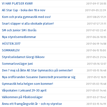
VI HAR PLATSER KVAR!
2017-09-17 20:55
All Star Cup - boka den 18:e nov
2017-09-05 22:39
Kom och prata gymnastik med oss!
2017-08-25 17:21
Snart släpper vi alla obokade platser!
2017-07-27 21:11
SM och Junior SM i Borås
2017-07-03 22:41
Nya styrelsemedlemmar
2017-06-26 10:55
HÖSTEN 2017
2017-06-19 14:58
SOMMARLOV
2017-06-15 15:00
Styrelseledamot Giorgi Bikoev
2017-05-23 21:34
Sommarlovsläger juni
2017-05-16 12:57
Den 7 maj så åkte All Star Gymnastics på semester!
2017-05-15 16:48
Nya ordföranden Susanne Dannstedt presenterar sig
2017-05-12 16:51
Gymnastik hela helgen som kommer!
2017-05-03 15:48
Vårpokalen i Leksand 29-30 april
2017-05-01 14:46
Välkommen på Påsklovsläger
2017-03-27 15:42
Ännu ett framgångsrikt år - och ny styrelse
2017-03-15 14:19