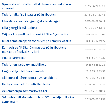
Gymnastik är för alla - vill du träna våra underbara
2015-06-22 17:03
stjärnor!
Tack för alla fina insatser på Junibacken!
2015-06-07 20:48
Julia VM-satsar i det georgiska landslaget
2015-06-07 10:12
Julia georgisk mästarinna
2015-06-02 17:00
Tatjana Bergwall ny tränare i All Star Gymnastics
2015-06-02 11:07
Nu är anmälan öppen för elever på Campus Manilla
2015-05-27 19:27
Kom och se All Star Gymnastics på Junibackens
2015-05-24 21:00
Barnkulturfestival 6 - 7 juni
Vilka ledare vi har!
2015-05-23 16:37
Tack för en härlig gymnastikhelg
2015-05-11 22:22
Lingmedaljen till Sara Rumbutis
2015-05-10 19:53
Välkomna till årets stora gymnastikfest!
2015-05-05 23:11
Härlig comeback för Julia Rumbutis
2015-05-04 18:00
Välkommen på sommarlovsläger
2015-05-03 08:34
SM-guldet till Marcela...och tio SM-medaljer till våra
2015-05-02 21:53
gymnaster!