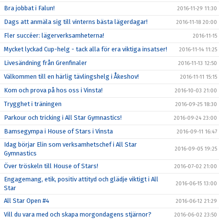
Bra jobbat i Falun!
2016-11-29 11:30
Dags att anmäla sig till vinterns bästa lägerdagar!
2016-11-18 20:00
Fler succéer: lägerverksamheterna!
2016-11-15
Mycket lyckad Cup-helg - tack alla för era viktiga insatser!
2016-11-14 11:25
Livesändning från Grenfinaler
2016-11-13 12:50
Välkommen till en härlig tävlingshelg i Åkeshov!
2016-11-11 15:15
Kom och prova på hos oss i Vinsta!
2016-10-03 21:00
Trygghet i träningen
2016-09-25 18:30
Parkour och tricking i All Star Gymnastics!
2016-09-24 23:00
Bamsegympa i House of Stars i Vinsta
2016-09-11 16:47
Idag börjar Elin som verksamhetschef i All Star
2016-09-05 19:25
Gymnastics
Över tröskeln till House of Stars!
2016-07-02 21:00
Engagemang, etik, positiv attityd och glädje viktigt i All
2016-06-15 13:00
Star
All Star Open #4
2016-06-12 21:29
Vill du vara med och skapa morgondagens stjärnor?
2016-06-02 23:50