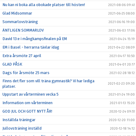
Nu kan ni boka alla obokade platser till hösten!
2021-08-06 09:41
Glad Midsommar
2021-06-25 08:00
Sommarlovsträning
2021-06-16 19:00
ÄNTLIGEN SOMMARLOV
2021-06-03 17:06
David 13:e i mångkampsfinalen på EM
2021-04-24 15:19
EM i Basel - herrarna tävlar idag
2021-04-22 08:09
Extra årsmöte 27 april
2021-04-17 10:50
GLAD PÅSK
2021-04-01 20:17
Dags för årsmöte 25 mars
2021-02-28 18:12
Finns det fler som vill träna gymnastik? Vi har lediga
2021-02-23 09:30
platser.
Uppstart av vårterminen vecka 5
2021-01-24 19:00
Information om vårterminen
2021-01-13 15:20
GOD JUL OCH GOTT NYTT ÅR!
2020-12-24 09:51
Inställda träningar
2020-12-20 11:00
Jullovsträning inställd
2020-12-18 14:12