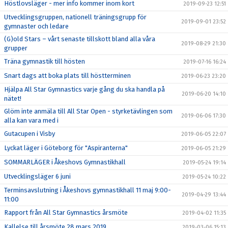
Höstlovsläger - mer info kommer inom kort
2019-09-23 12:51
Utvecklingsgruppen, nationell träningsgrupp för
2019-09-01 23:52
gymnaster och ledare
(G)old Stars – vårt senaste tillskott bland alla våra
2019-08-29 21:30
grupper
Träna gymnastik till hösten
2019-07-16 16:24
Snart dags att boka plats till höstterminen
2019-06-23 23:20
Hjälpa All Star Gymnastics varje gång du ska handla på
2019-06-20 14:10
nätet!
Glöm inte anmäla till All Star Open - styrketävlingen som
2019-06-06 17:30
alla kan vara med i
Gutacupen i Visby
2019-06-05 22:07
Lyckat läger i Göteborg för "Aspiranterna"
2019-06-05 21:29
SOMMARLÄGER i Åkeshovs Gymnastikhall
2019-05-24 19:14
Utvecklingsläger 6 juni
2019-05-24 10:22
Terminsavslutning i Åkeshovs gymnastikhall 11 maj 9:00-
2019-04-29 13:44
11:00
Rapport från All Star Gymnastics årsmöte
2019-04-02 11:35
Kallelse till årsmöte 28 mars 2019
2019-03-06 15:13