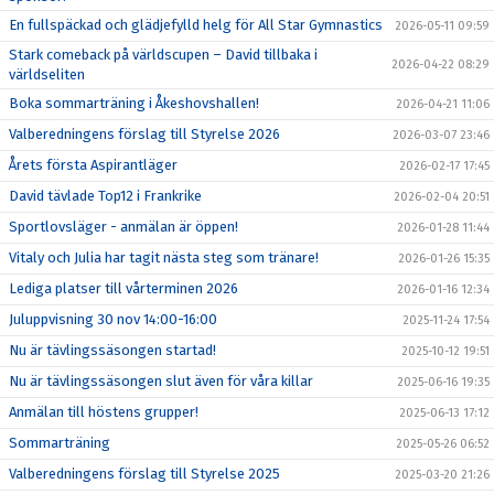
En fullspäckad och glädjefylld helg för All Star Gymnastics
2026-05-11 09:59
Stark comeback på världscupen – David tillbaka i
2026-04-22 08:29
världseliten
Boka sommarträning i Åkeshovshallen!
2026-04-21 11:06
Valberedningens förslag till Styrelse 2026
2026-03-07 23:46
Årets första Aspirantläger
2026-02-17 17:45
David tävlade Top12 i Frankrike
2026-02-04 20:51
Sportlovsläger - anmälan är öppen!
2026-01-28 11:44
Vitaly och Julia har tagit nästa steg som tränare!
2026-01-26 15:35
Lediga platser till vårterminen 2026
2026-01-16 12:34
Juluppvisning 30 nov 14:00-16:00
2025-11-24 17:54
Nu är tävlingssäsongen startad!
2025-10-12 19:51
Nu är tävlingssäsongen slut även för våra killar
2025-06-16 19:35
Anmälan till höstens grupper!
2025-06-13 17:12
Sommarträning
2025-05-26 06:52
Valberedningens förslag till Styrelse 2025
2025-03-20 21:26