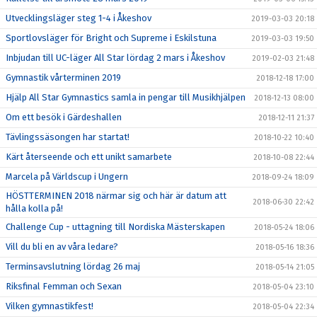
Utvecklingsläger steg 1-4 i Åkeshov
2019-03-03 20:18
Sportlovsläger för Bright och Supreme i Eskilstuna
2019-03-03 19:50
Inbjudan till UC-läger All Star lördag 2 mars i Åkeshov
2019-02-03 21:48
Gymnastik vårterminen 2019
2018-12-18 17:00
Hjälp All Star Gymnastics samla in pengar till Musikhjälpen
2018-12-13 08:00
Om ett besök i Gärdeshallen
2018-12-11 21:37
Tävlingssäsongen har startat!
2018-10-22 10:40
Kärt återseende och ett unikt samarbete
2018-10-08 22:44
Marcela på Världscup i Ungern
2018-09-24 18:09
HÖSTTERMINEN 2018 närmar sig och här är datum att
2018-06-30 22:42
hålla kolla på!
Challenge Cup - uttagning till Nordiska Mästerskapen
2018-05-24 18:06
Vill du bli en av våra ledare?
2018-05-16 18:36
Terminsavslutning lördag 26 maj
2018-05-14 21:05
Riksfinal Femman och Sexan
2018-05-04 23:10
Vilken gymnastikfest!
2018-05-04 22:34