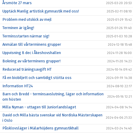
Årsmöte 27 mars
2025-03-20 20:53
Upptäck Manlig artistisk gymnastik med oss!
2025-02-11 08:10
Problem med utskick av mejl
2025-01-29 15:42
Terminen är igång!
2025-01-26 19:40
Terminsstarten närmar sig!
2025-01-03 10:28
Anmälan till vårterminens grupper
2024-12-18 15:48
Uppvisning 8 dec i Åkeshovshallen
2024-11-28 16:00
Bokning av vårterminens grupper!
2024-11-20 14:23
Reducerad träningsavgift HT
2024-10-14 09:42
Få en biobiljett och samtidigt stötta oss
2024-09-19 14:38
Information HT24
2024-08-10 22:17
Barn och Bredd - terminsavslutning, läger och information
2024-05-16 12:21
om hösten
Milla Nyman - uttagen till Juniorlandslaget
2024-04-08 14:14
David och Milla bästa svenskar vid Nordiska Mästerskapen
2024-04-06 21:33
i Oslo
Påsklovsläger i Mälarhöjdens gymnastikhall
2024-03-24 14:40