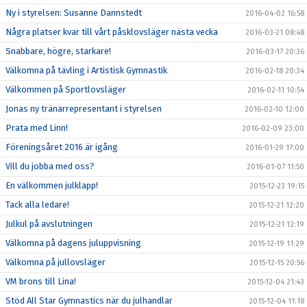
Ny i styrelsen: Susanne Dannstedt
2016-04-02 16:58
Några platser kvar till vårt påsklovsläger nästa vecka
2016-03-21 08:48
Snabbare, högre, starkare!
2016-03-17 20:36
Välkomna på tävling i Artistisk Gymnastik
2016-02-18 20:34
Välkommen på Sportlovsläger
2016-02-11 10:54
Jonas ny tränarrepresentant i styrelsen
2016-02-10 12:00
Prata med Linn!
2016-02-09 23:00
Föreningsåret 2016 är igång
2016-01-29 17:00
Vill du jobba med oss?
2016-01-07 11:50
En välkommen julklapp!
2015-12-23 19:15
Tack alla ledare!
2015-12-21 12:20
Julkul på avslutningen
2015-12-21 12:19
Välkomna på dagens juluppvisning
2015-12-19 11:29
Välkomna på jullovsläger
2015-12-15 20:56
VM brons till Lina!
2015-12-04 21:43
Stöd All Star Gymnastics när du julhandlar
2015-12-04 11:18