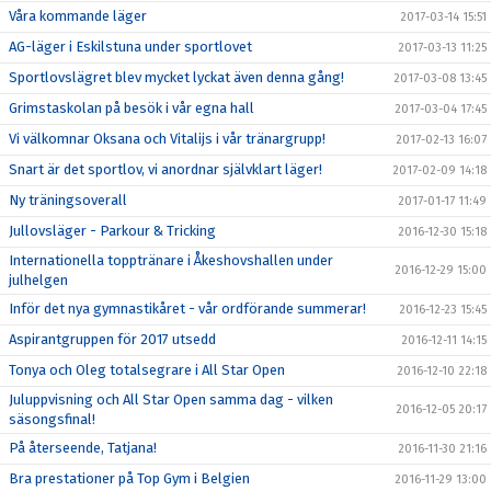
Våra kommande läger
2017-03-14 15:51
AG-läger i Eskilstuna under sportlovet
2017-03-13 11:25
Sportlovslägret blev mycket lyckat även denna gång!
2017-03-08 13:45
Grimstaskolan på besök i vår egna hall
2017-03-04 17:45
Vi välkomnar Oksana och Vitalijs i vår tränargrupp!
2017-02-13 16:07
Snart är det sportlov, vi anordnar självklart läger!
2017-02-09 14:18
Ny träningsoverall
2017-01-17 11:49
Jullovsläger - Parkour & Tricking
2016-12-30 15:18
Internationella topptränare i Åkeshovshallen under
2016-12-29 15:00
julhelgen
Inför det nya gymnastikåret - vår ordförande summerar!
2016-12-23 15:45
Aspirantgruppen för 2017 utsedd
2016-12-11 14:15
Tonya och Oleg totalsegrare i All Star Open
2016-12-10 22:18
Juluppvisning och All Star Open samma dag - vilken
2016-12-05 20:17
säsongsfinal!
På återseende, Tatjana!
2016-11-30 21:16
Bra prestationer på Top Gym i Belgien
2016-11-29 13:00