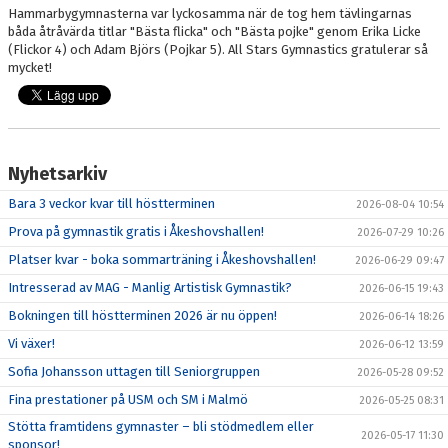
Hammarbygymnasterna var lyckosamma när de tog hem tävlingarnas
båda åtråvärda titlar "Bästa flicka" och "Bästa pojke" genom Erika Licke
(Flickor 4) och Adam Björs (Pojkar 5). All Stars Gymnastics gratulerar så
mycket!
Nyhetsarkiv
Bara 3 veckor kvar till höstterminen
2026-08-04 10:54
Prova på gymnastik gratis i Åkeshovshallen!
2026-07-29 10:26
Platser kvar - boka sommarträning i Åkeshovshallen!
2026-06-29 09:47
Intresserad av MAG - Manlig Artistisk Gymnastik?
2026-06-15 19:43
Bokningen till höstterminen 2026 är nu öppen!
2026-06-14 18:26
Vi växer!
2026-06-12 13:59
Sofia Johansson uttagen till Seniorgruppen
2026-05-28 09:52
Fina prestationer på USM och SM i Malmö
2026-05-25 08:31
Stötta framtidens gymnaster – bli stödmedlem eller
2026-05-17 11:30
sponsor!