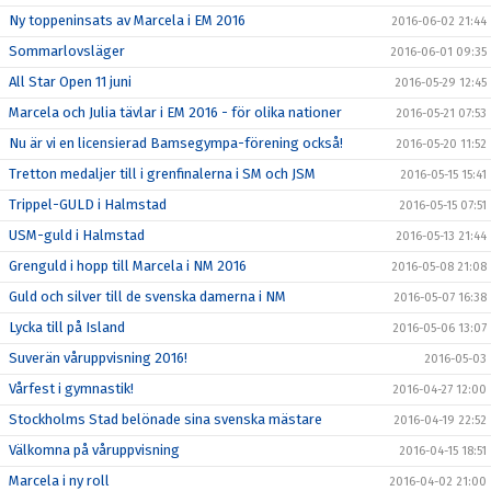
Ny toppeninsats av Marcela i EM 2016
2016-06-02 21:44
Sommarlovsläger
2016-06-01 09:35
All Star Open 11 juni
2016-05-29 12:45
Marcela och Julia tävlar i EM 2016 - för olika nationer
2016-05-21 07:53
Nu är vi en licensierad Bamsegympa-förening också!
2016-05-20 11:52
Tretton medaljer till i grenfinalerna i SM och JSM
2016-05-15 15:41
Trippel-GULD i Halmstad
2016-05-15 07:51
USM-guld i Halmstad
2016-05-13 21:44
Grenguld i hopp till Marcela i NM 2016
2016-05-08 21:08
Guld och silver till de svenska damerna i NM
2016-05-07 16:38
Lycka till på Island
2016-05-06 13:07
Suverän våruppvisning 2016!
2016-05-03
Vårfest i gymnastik!
2016-04-27 12:00
Stockholms Stad belönade sina svenska mästare
2016-04-19 22:52
Välkomna på våruppvisning
2016-04-15 18:51
Marcela i ny roll
2016-04-02 21:00