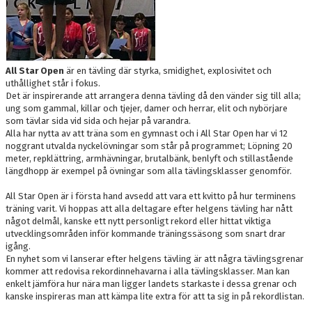
All Star Open
är en tävling där styrka, smidighet, explosivitet och
uthållighet står i fokus.
Det är inspirerande att arrangera denna tävling då den vänder sig till alla;
ung som gammal, killar och tjejer, damer och herrar, elit och nybörjare
som tävlar sida vid sida och hejar på varandra.
Alla har nytta av att träna som en gymnast och i All Star Open har vi 12
noggrant utvalda nyckelövningar som står på programmet; Löpning 20
meter, repklättring, armhävningar, brutalbänk, benlyft och stillastående
längdhopp är exempel på övningar som alla tävlingsklasser genomför.
All Star Open är i första hand avsedd att vara ett kvitto på hur terminens
träning varit. Vi hoppas att alla deltagare efter helgens tävling har nått
något delmål, kanske ett nytt personligt rekord eller hittat viktiga
utvecklingsområden inför kommande träningssäsong som snart drar
igång.
En nyhet som vi lanserar efter helgens tävling är att några tävlingsgrenar
kommer att redovisa rekordinnehavarna i alla tävlingsklasser. Man kan
enkelt jämföra hur nära man ligger landets starkaste i dessa grenar och
kanske inspireras man att kämpa lite extra för att ta sig in på rekordlistan.