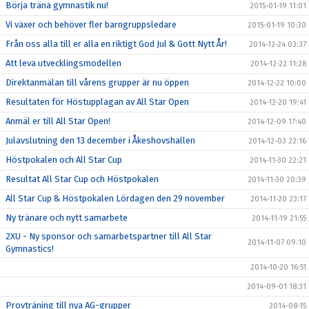
Börja träna gymnastik nu!
2015-01-19 11:01
Vi växer och behöver fler barngruppsledare
2015-01-19 10:30
Från oss alla till er alla en riktigt God Jul & Gott Nytt År!
2014-12-24 03:37
Att leva utvecklingsmodellen
2014-12-22 11:28
Direktanmälan till vårens grupper är nu öppen
2014-12-22 10:00
Resultaten för Höstupplagan av All Star Open
2014-12-20 19:41
Anmäl er till All Star Open!
2014-12-09 17:40
Julavslutning den 13 december i Åkeshovshallen
2014-12-03 22:16
Höstpokalen och All Star Cup
2014-11-30 22:21
Resultat All Star Cup och Höstpokalen
2014-11-30 20:39
All Star Cup & Höstpokalen Lördagen den 29 november
2014-11-20 23:17
Ny tränare och nytt samarbete
2014-11-19 21:55
2XU - Ny sponsor och samarbetspartner till All Star
2014-11-07 09:10
Gymnastics!
2014-10-20 16:51
2014-09-01 18:31
Provträning till nya AG-grupper
2014-08-15