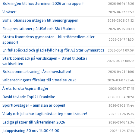
Bokningen till höstterminen 2026 är nu öppen!
2026-06-14 18:26
Vi växer!
2026-06-12 13:59
Sofia Johansson uttagen till Seniorgruppen
2026-05-28 09:52
Fina prestationer på USM och SM i Malmö
2026-05-25 08:31
Stötta framtidens gymnaster – bli stödmedlem eller
2026-05-17 11:30
sponsor!
En fullspäckad och glädjefylld helg för All Star Gymnastics
2026-05-11 09:59
Stark comeback på världscupen – David tillbaka i
2026-04-22 08:29
världseliten
Boka sommarträning i Åkeshovshallen!
2026-04-21 11:06
Valberedningens förslag till Styrelse 2026
2026-03-07 23:46
Årets första Aspirantläger
2026-02-17 17:45
David tävlade Top12 i Frankrike
2026-02-04 20:51
Sportlovsläger - anmälan är öppen!
2026-01-28 11:44
Vitaly och Julia har tagit nästa steg som tränare!
2026-01-26 15:35
Lediga platser till vårterminen 2026
2026-01-16 12:34
Juluppvisning 30 nov 14:00-16:00
2025-11-24 17:54