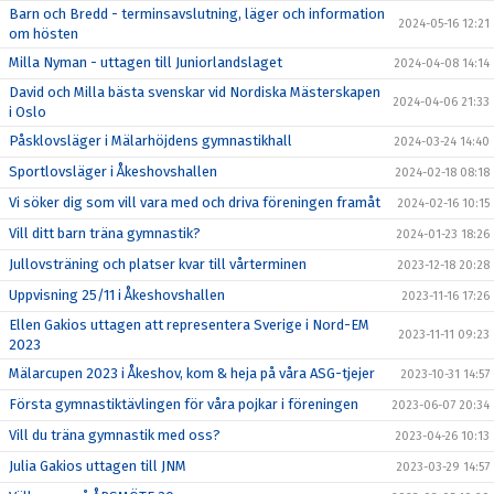
Barn och Bredd - terminsavslutning, läger och information
2024-05-16 12:21
om hösten
Milla Nyman - uttagen till Juniorlandslaget
2024-04-08 14:14
David och Milla bästa svenskar vid Nordiska Mästerskapen
2024-04-06 21:33
i Oslo
Påsklovsläger i Mälarhöjdens gymnastikhall
2024-03-24 14:40
Sportlovsläger i Åkeshovshallen
2024-02-18 08:18
Vi söker dig som vill vara med och driva föreningen framåt
2024-02-16 10:15
Vill ditt barn träna gymnastik?
2024-01-23 18:26
Jullovsträning och platser kvar till vårterminen
2023-12-18 20:28
Uppvisning 25/11 i Åkeshovshallen
2023-11-16 17:26
Ellen Gakios uttagen att representera Sverige i Nord-EM
2023-11-11 09:23
2023
Mälarcupen 2023 i Åkeshov, kom & heja på våra ASG-tjejer
2023-10-31 14:57
Första gymnastiktävlingen för våra pojkar i föreningen
2023-06-07 20:34
Vill du träna gymnastik med oss?
2023-04-26 10:13
Julia Gakios uttagen till JNM
2023-03-29 14:57