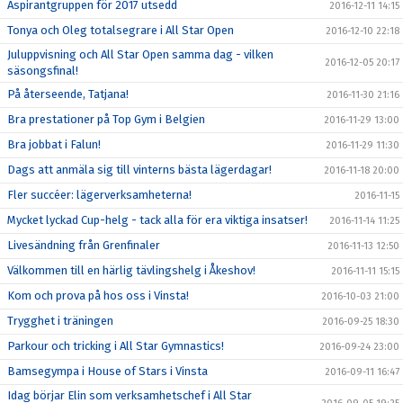
Aspirantgruppen för 2017 utsedd
2016-12-11 14:15
Tonya och Oleg totalsegrare i All Star Open
2016-12-10 22:18
Juluppvisning och All Star Open samma dag - vilken
2016-12-05 20:17
säsongsfinal!
På återseende, Tatjana!
2016-11-30 21:16
Bra prestationer på Top Gym i Belgien
2016-11-29 13:00
Bra jobbat i Falun!
2016-11-29 11:30
Dags att anmäla sig till vinterns bästa lägerdagar!
2016-11-18 20:00
Fler succéer: lägerverksamheterna!
2016-11-15
Mycket lyckad Cup-helg - tack alla för era viktiga insatser!
2016-11-14 11:25
Livesändning från Grenfinaler
2016-11-13 12:50
Välkommen till en härlig tävlingshelg i Åkeshov!
2016-11-11 15:15
Kom och prova på hos oss i Vinsta!
2016-10-03 21:00
Trygghet i träningen
2016-09-25 18:30
Parkour och tricking i All Star Gymnastics!
2016-09-24 23:00
Bamsegympa i House of Stars i Vinsta
2016-09-11 16:47
Idag börjar Elin som verksamhetschef i All Star