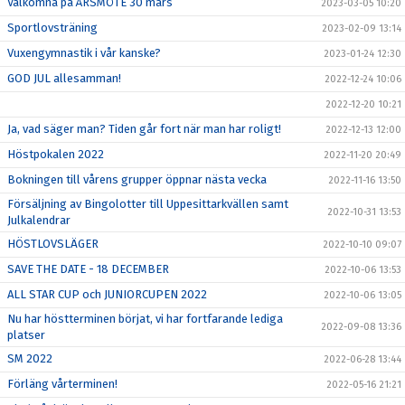
Välkomna på ÅRSMÖTE 30 mars
2023-03-05 10:20
Sportlovsträning
2023-02-09 13:14
Vuxengymnastik i vår kanske?
2023-01-24 12:30
GOD JUL allesamman!
2022-12-24 10:06
2022-12-20 10:21
Ja, vad säger man? Tiden går fort när man har roligt!
2022-12-13 12:00
Höstpokalen 2022
2022-11-20 20:49
Bokningen till vårens grupper öppnar nästa vecka
2022-11-16 13:50
Försäljning av Bingolotter till Uppesittarkvällen samt
2022-10-31 13:53
Julkalendrar
HÖSTLOVSLÄGER
2022-10-10 09:07
SAVE THE DATE - 18 DECEMBER
2022-10-06 13:53
ALL STAR CUP och JUNIORCUPEN 2022
2022-10-06 13:05
Nu har höstterminen börjat, vi har fortfarande lediga
2022-09-08 13:36
platser
SM 2022
2022-06-28 13:44
Förläng vårterminen!
2022-05-16 21:21