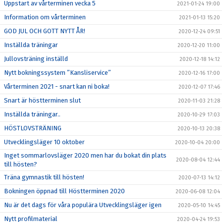
Uppstart av vårterminen vecka 5
2021-01-24 19:00
Information om vårterminen
2021-01-13 15:20
GOD JUL OCH GOTT NYTT ÅR!
2020-12-24 09:51
Inställda träningar
2020-12-20 11:00
Jullovsträning inställd
2020-12-18 14:12
Nytt bokningssystem ”Kansliservice”
2020-12-16 17:00
Vårterminen 2021 - snart kan ni boka!
2020-12-07 17:46
Snart är höstterminen slut
2020-11-03 21:28
Inställda träningar..
2020-10-29 17:03
HÖSTLOVSTRÄNING
2020-10-13 20:38
Utvecklingsläger 10 oktober
2020-10-04 20:00
Inget sommarlovsläger 2020 men har du bokat din plats
2020-08-04 12:44
till hösten?
Träna gymnastik till hösten!
2020-07-13 14:12
Bokningen öppnad till Höstterminen 2020
2020-06-08 12:04
Nu är det dags för våra populära Utvecklingsläger igen
2020-05-10 14:45
Nytt profilmaterial
2020-04-24 19:53