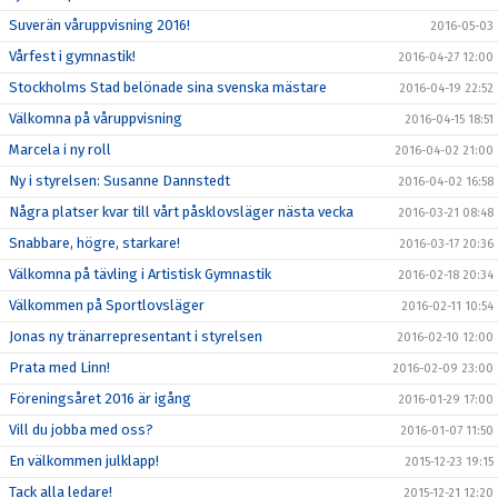
Suverän våruppvisning 2016!
2016-05-03
Vårfest i gymnastik!
2016-04-27 12:00
Stockholms Stad belönade sina svenska mästare
2016-04-19 22:52
Välkomna på våruppvisning
2016-04-15 18:51
Marcela i ny roll
2016-04-02 21:00
Ny i styrelsen: Susanne Dannstedt
2016-04-02 16:58
Några platser kvar till vårt påsklovsläger nästa vecka
2016-03-21 08:48
Snabbare, högre, starkare!
2016-03-17 20:36
Välkomna på tävling i Artistisk Gymnastik
2016-02-18 20:34
Välkommen på Sportlovsläger
2016-02-11 10:54
Jonas ny tränarrepresentant i styrelsen
2016-02-10 12:00
Prata med Linn!
2016-02-09 23:00
Föreningsåret 2016 är igång
2016-01-29 17:00
Vill du jobba med oss?
2016-01-07 11:50
En välkommen julklapp!
2015-12-23 19:15
Tack alla ledare!
2015-12-21 12:20