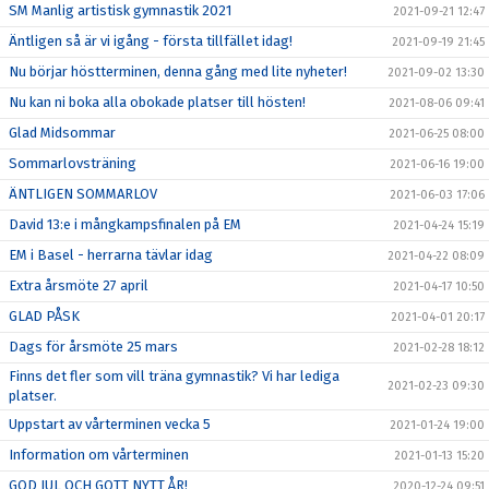
SM Manlig artistisk gymnastik 2021
2021-09-21 12:47
Äntligen så är vi igång - första tillfället idag!
2021-09-19 21:45
Nu börjar höstterminen, denna gång med lite nyheter!
2021-09-02 13:30
Nu kan ni boka alla obokade platser till hösten!
2021-08-06 09:41
Glad Midsommar
2021-06-25 08:00
Sommarlovsträning
2021-06-16 19:00
ÄNTLIGEN SOMMARLOV
2021-06-03 17:06
David 13:e i mångkampsfinalen på EM
2021-04-24 15:19
EM i Basel - herrarna tävlar idag
2021-04-22 08:09
Extra årsmöte 27 april
2021-04-17 10:50
GLAD PÅSK
2021-04-01 20:17
Dags för årsmöte 25 mars
2021-02-28 18:12
Finns det fler som vill träna gymnastik? Vi har lediga
2021-02-23 09:30
platser.
Uppstart av vårterminen vecka 5
2021-01-24 19:00
Information om vårterminen
2021-01-13 15:20
GOD JUL OCH GOTT NYTT ÅR!
2020-12-24 09:51