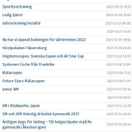
Sportlovsträning
2022-02-13 15:25
Ledig tjänst
2022-01-28 15:06
Jullovsträning inställd
2021-12-23 09:30
2021-12-21 14:01
Nu har vi öppnat bokningen för vårterminen 2022
2021-12-09 18:50
Höstpokalen i Vänersborg
2021-11-28 22:05
Ungdomscupen, Svenska Cupen och All Star Cup
2021-11-28 12:39
Syskonen Coche från Frankrike
2021-11-28 12:09
Mälarcupen
2021-11-28 11:22
Future Stars Mälarcupen
2021-11-28 11:01
Junior NM
2021-11-27 09:41
2021-11-25 18:22
VM i Kitakyushu, Japan
2021-11-24 22:15
SM och JSM Kvinnlig Artistisk Gymnastik 2021
2021-11-24 20:54
Äntligen dags för tävling - Till helgen bjuder vi på fin
2021-11-16 20:44
gymnastik i Åkeshov igen!