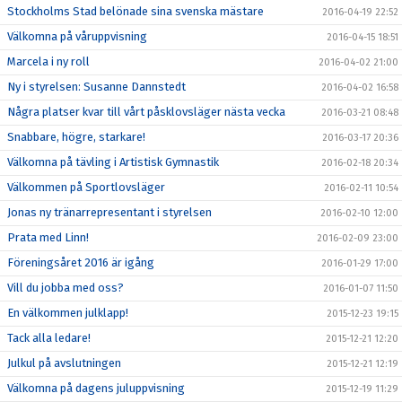
Stockholms Stad belönade sina svenska mästare
2016-04-19 22:52
Välkomna på våruppvisning
2016-04-15 18:51
Marcela i ny roll
2016-04-02 21:00
Ny i styrelsen: Susanne Dannstedt
2016-04-02 16:58
Några platser kvar till vårt påsklovsläger nästa vecka
2016-03-21 08:48
Snabbare, högre, starkare!
2016-03-17 20:36
Välkomna på tävling i Artistisk Gymnastik
2016-02-18 20:34
Välkommen på Sportlovsläger
2016-02-11 10:54
Jonas ny tränarrepresentant i styrelsen
2016-02-10 12:00
Prata med Linn!
2016-02-09 23:00
Föreningsåret 2016 är igång
2016-01-29 17:00
Vill du jobba med oss?
2016-01-07 11:50
En välkommen julklapp!
2015-12-23 19:15
Tack alla ledare!
2015-12-21 12:20
Julkul på avslutningen
2015-12-21 12:19
Välkomna på dagens juluppvisning
2015-12-19 11:29