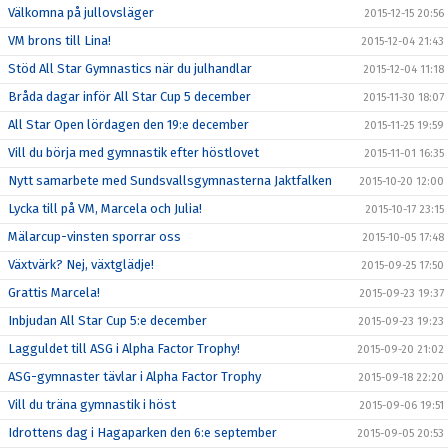
Välkomna på jullovsläger
2015-12-15 20:56
VM brons till Lina!
2015-12-04 21:43
Stöd All Star Gymnastics när du julhandlar
2015-12-04 11:18
Bråda dagar inför All Star Cup 5 december
2015-11-30 18:07
All Star Open lördagen den 19:e december
2015-11-25 19:59
Vill du börja med gymnastik efter höstlovet
2015-11-01 16:35
Nytt samarbete med Sundsvallsgymnasterna Jaktfalken
2015-10-20 12:00
Lycka till på VM, Marcela och Julia!
2015-10-17 23:15
Mälarcup-vinsten sporrar oss
2015-10-05 17:48
Växtvärk? Nej, växtglädje!
2015-09-25 17:50
Grattis Marcela!
2015-09-23 19:37
Inbjudan All Star Cup 5:e december
2015-09-23 19:23
Lagguldet till ASG i Alpha Factor Trophy!
2015-09-20 21:02
ASG-gymnaster tävlar i Alpha Factor Trophy
2015-09-18 22:20
Vill du träna gymnastik i höst
2015-09-06 19:51
Idrottens dag i Hagaparken den 6:e september
2015-09-05 20:53