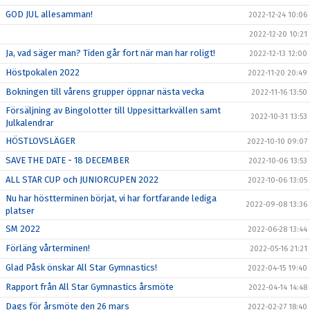
GOD JUL allesamman!
2022-12-24 10:06
2022-12-20 10:21
Ja, vad säger man? Tiden går fort när man har roligt!
2022-12-13 12:00
Höstpokalen 2022
2022-11-20 20:49
Bokningen till vårens grupper öppnar nästa vecka
2022-11-16 13:50
Försäljning av Bingolotter till Uppesittarkvällen samt
2022-10-31 13:53
Julkalendrar
HÖSTLOVSLÄGER
2022-10-10 09:07
SAVE THE DATE - 18 DECEMBER
2022-10-06 13:53
ALL STAR CUP och JUNIORCUPEN 2022
2022-10-06 13:05
Nu har höstterminen börjat, vi har fortfarande lediga
2022-09-08 13:36
platser
SM 2022
2022-06-28 13:44
Förläng vårterminen!
2022-05-16 21:21
Glad Påsk önskar All Star Gymnastics!
2022-04-15 19:40
Rapport från All Star Gymnastics årsmöte
2022-04-14 14:48
Dags för årsmöte den 26 mars
2022-02-27 18:40