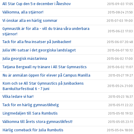
All Star Cup den 5:e december i Åkeshov
2015-09-03 17:05
Välkomna, alla stjärnor!
2015-08-24 21:50
Vi önskar alla en härlig sommar
2015-07-03 19:00
Gymnastik är för alla - vill du träna våra underbara
2015-06-22 17:03
stjärnor!
Tack för alla fina insatser på Junibacken!
2015-06-07 20:48
Julia VM-satsar i det georgiska landslaget
2015-06-07 10:12
Julia georgisk mästarinna
2015-06-02 17:00
Tatjana Bergwall ny tränare i All Star Gymnastics
2015-06-02 11:07
Nu är anmälan öppen för elever på Campus Manilla
2015-05-27 19:27
Kom och se All Star Gymnastics på Junibackens
2015-05-24 21:00
Barnkulturfestival 6 - 7 juni
Vilka ledare vi har!
2015-05-23 16:37
Tack för en härlig gymnastikhelg
2015-05-11 22:22
Lingmedaljen till Sara Rumbutis
2015-05-10 19:53
Välkomna till årets stora gymnastikfest!
2015-05-05 23:11
Härlig comeback för Julia Rumbutis
2015-05-04 18:00