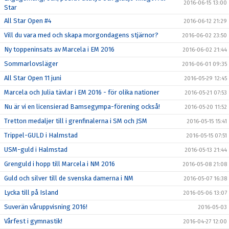
2016-06-15 13:00
Star
All Star Open #4
2016-06-12 21:29
Vill du vara med och skapa morgondagens stjärnor?
2016-06-02 23:50
Ny toppeninsats av Marcela i EM 2016
2016-06-02 21:44
Sommarlovsläger
2016-06-01 09:35
All Star Open 11 juni
2016-05-29 12:45
Marcela och Julia tävlar i EM 2016 - för olika nationer
2016-05-21 07:53
Nu är vi en licensierad Bamsegympa-förening också!
2016-05-20 11:52
Tretton medaljer till i grenfinalerna i SM och JSM
2016-05-15 15:41
Trippel-GULD i Halmstad
2016-05-15 07:51
USM-guld i Halmstad
2016-05-13 21:44
Grenguld i hopp till Marcela i NM 2016
2016-05-08 21:08
Guld och silver till de svenska damerna i NM
2016-05-07 16:38
Lycka till på Island
2016-05-06 13:07
Suverän våruppvisning 2016!
2016-05-03
Vårfest i gymnastik!
2016-04-27 12:00