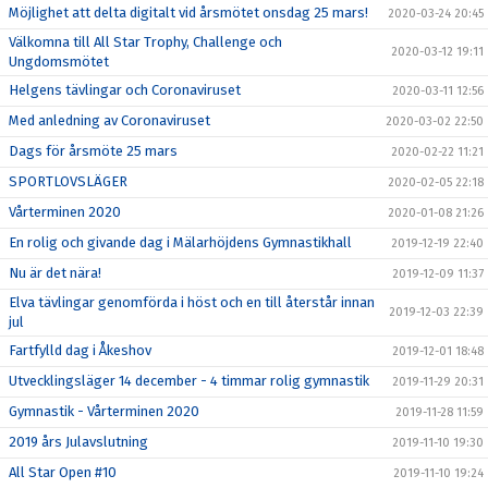
Möjlighet att delta digitalt vid årsmötet onsdag 25 mars!
2020-03-24 20:45
Välkomna till All Star Trophy, Challenge och
2020-03-12 19:11
Ungdomsmötet
Helgens tävlingar och Coronaviruset
2020-03-11 12:56
Med anledning av Coronaviruset
2020-03-02 22:50
Dags för årsmöte 25 mars
2020-02-22 11:21
SPORTLOVSLÄGER
2020-02-05 22:18
Vårterminen 2020
2020-01-08 21:26
En rolig och givande dag i Mälarhöjdens Gymnastikhall
2019-12-19 22:40
Nu är det nära!
2019-12-09 11:37
Elva tävlingar genomförda i höst och en till återstår innan
2019-12-03 22:39
jul
Fartfylld dag i Åkeshov
2019-12-01 18:48
Utvecklingsläger 14 december - 4 timmar rolig gymnastik
2019-11-29 20:31
Gymnastik - Vårterminen 2020
2019-11-28 11:59
2019 års Julavslutning
2019-11-10 19:30
All Star Open #10
2019-11-10 19:24