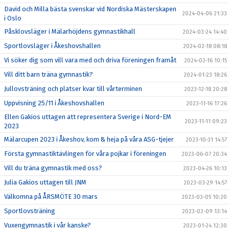
David och Milla bästa svenskar vid Nordiska Mästerskapen
2024-04-06 21:33
i Oslo
Påsklovsläger i Mälarhöjdens gymnastikhall
2024-03-24 14:40
Sportlovsläger i Åkeshovshallen
2024-02-18 08:18
Vi söker dig som vill vara med och driva föreningen framåt
2024-02-16 10:15
Vill ditt barn träna gymnastik?
2024-01-23 18:26
Jullovsträning och platser kvar till vårterminen
2023-12-18 20:28
Uppvisning 25/11 i Åkeshovshallen
2023-11-16 17:26
Ellen Gakios uttagen att representera Sverige i Nord-EM
2023-11-11 09:23
2023
Mälarcupen 2023 i Åkeshov, kom & heja på våra ASG-tjejer
2023-10-31 14:57
Första gymnastiktävlingen för våra pojkar i föreningen
2023-06-07 20:34
Vill du träna gymnastik med oss?
2023-04-26 10:13
Julia Gakios uttagen till JNM
2023-03-29 14:57
Välkomna på ÅRSMÖTE 30 mars
2023-03-05 10:20
Sportlovsträning
2023-02-09 13:14
Vuxengymnastik i vår kanske?
2023-01-24 12:30