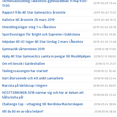
Terminsavslutning i Åkeshovs gymnastikhall 11 maj 9:00-
2019-04-29 13:44
11:00
Rapport från All Star Gymnastics årsmöte
2019-04-02 11:35
Kallelse till årsmöte 28 mars 2019
2019-03-06 15:13
Utvecklingsläger steg 1-4 i Åkeshov
2019-03-03 20:18
Sportlovsläger för Bright och Supreme i Eskilstuna
2019-03-03 19:50
Inbjudan till UC-läger All Star lördag 2 mars i Åkeshov
2019-02-03 21:48
Gymnastik vårterminen 2019
2018-12-18 17:00
Hjälp All Star Gymnastics samla in pengar till Musikhjälpen
2018-12-13 08:00
Om ett besök i Gärdeshallen
2018-12-11 21:37
Tävlingssäsongen har startat!
2018-10-22 10:40
Kärt återseende och ett unikt samarbete
2018-10-08 22:44
Marcela på Världscup i Ungern
2018-09-24 18:09
HÖSTTERMINEN 2018 närmar sig och här är datum att
2018-06-30 22:42
hålla kolla på!
Challenge Cup - uttagning till Nordiska Mästerskapen
2018-05-24 18:06
Vill du bli en av våra ledare?
2018-05-16 18:36