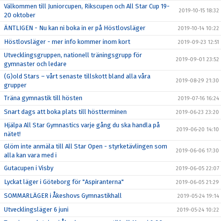
Välkommen till Juniorcupen, Rikscupen och All Star Cup 19-
2019-10-15 18:32
20 oktober
ÄNTLIGEN - Nu kan ni boka in er på Höstlovsläger
2019-10-14 10:22
Höstlovsläger - mer info kommer inom kort
2019-09-23 12:51
Utvecklingsgruppen, nationell träningsgrupp för
2019-09-01 23:52
gymnaster och ledare
(G)old Stars – vårt senaste tillskott bland alla våra
2019-08-29 21:30
grupper
Träna gymnastik till hösten
2019-07-16 16:24
Snart dags att boka plats till höstterminen
2019-06-23 23:20
Hjälpa All Star Gymnastics varje gång du ska handla på
2019-06-20 14:10
nätet!
Glöm inte anmäla till All Star Open - styrketävlingen som
2019-06-06 17:30
alla kan vara med i
Gutacupen i Visby
2019-06-05 22:07
Lyckat läger i Göteborg för "Aspiranterna"
2019-06-05 21:29
SOMMARLÄGER i Åkeshovs Gymnastikhall
2019-05-24 19:14
Utvecklingsläger 6 juni
2019-05-24 10:22