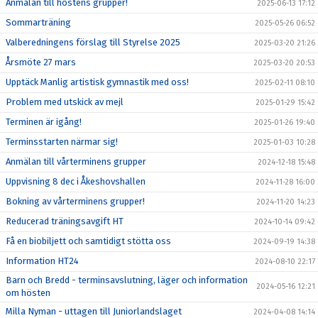
Anmälan till höstens grupper!
2025-06-13 17:12
Sommarträning
2025-05-26 06:52
Valberedningens förslag till Styrelse 2025
2025-03-20 21:26
Årsmöte 27 mars
2025-03-20 20:53
Upptäck Manlig artistisk gymnastik med oss!
2025-02-11 08:10
Problem med utskick av mejl
2025-01-29 15:42
Terminen är igång!
2025-01-26 19:40
Terminsstarten närmar sig!
2025-01-03 10:28
Anmälan till vårterminens grupper
2024-12-18 15:48
Uppvisning 8 dec i Åkeshovshallen
2024-11-28 16:00
Bokning av vårterminens grupper!
2024-11-20 14:23
Reducerad träningsavgift HT
2024-10-14 09:42
Få en biobiljett och samtidigt stötta oss
2024-09-19 14:38
Information HT24
2024-08-10 22:17
Barn och Bredd - terminsavslutning, läger och information
2024-05-16 12:21
om hösten
Milla Nyman - uttagen till Juniorlandslaget
2024-04-08 14:14