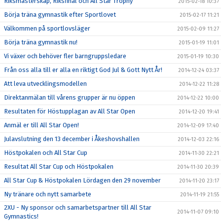
Riksmästerskap, Riksfinal och All Star Trophy
2015-02-18 10:37
Börja träna gymnastik efter Sportlovet
2015-02-17 11:21
Välkommen på sportlovsläger
2015-02-09 11:27
Börja träna gymnastik nu!
2015-01-19 11:01
Vi växer och behöver fler barngruppsledare
2015-01-19 10:30
Från oss alla till er alla en riktigt God Jul & Gott Nytt År!
2014-12-24 03:37
Att leva utvecklingsmodellen
2014-12-22 11:28
Direktanmälan till vårens grupper är nu öppen
2014-12-22 10:00
Resultaten för Höstupplagan av All Star Open
2014-12-20 19:41
Anmäl er till All Star Open!
2014-12-09 17:40
Julavslutning den 13 december i Åkeshovshallen
2014-12-03 22:16
Höstpokalen och All Star Cup
2014-11-30 22:21
Resultat All Star Cup och Höstpokalen
2014-11-30 20:39
All Star Cup & Höstpokalen Lördagen den 29 november
2014-11-20 23:17
Ny tränare och nytt samarbete
2014-11-19 21:55
2XU - Ny sponsor och samarbetspartner till All Star
2014-11-07 09:10
Gymnastics!