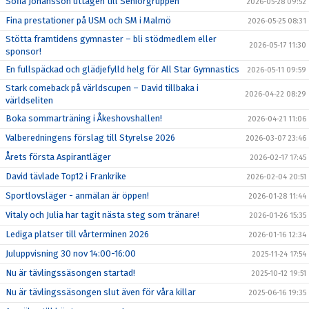
Sofia Johansson uttagen till Seniorgruppen
2026-05-28 09:52
Fina prestationer på USM och SM i Malmö
2026-05-25 08:31
Stötta framtidens gymnaster – bli stödmedlem eller
2026-05-17 11:30
sponsor!
En fullspäckad och glädjefylld helg för All Star Gymnastics
2026-05-11 09:59
Stark comeback på världscupen – David tillbaka i
2026-04-22 08:29
världseliten
Boka sommarträning i Åkeshovshallen!
2026-04-21 11:06
Valberedningens förslag till Styrelse 2026
2026-03-07 23:46
Årets första Aspirantläger
2026-02-17 17:45
David tävlade Top12 i Frankrike
2026-02-04 20:51
Sportlovsläger - anmälan är öppen!
2026-01-28 11:44
Vitaly och Julia har tagit nästa steg som tränare!
2026-01-26 15:35
Lediga platser till vårterminen 2026
2026-01-16 12:34
Juluppvisning 30 nov 14:00-16:00
2025-11-24 17:54
Nu är tävlingssäsongen startad!
2025-10-12 19:51
Nu är tävlingssäsongen slut även för våra killar
2025-06-16 19:35