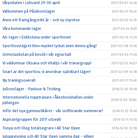
Vårpokalen i Leksand 29-30 april
2017-05-01 14:46
Välkommen på Påsklovsläger
2017-03-27 15:42
Ännu ett framgångsrikt år - och ny styrelse
2017-03-15 14:19
Våra kommande läger
2017-03-14 15:51
AG-läger i Eskilstuna under sportlovet
2017-03-13 11:25
Sportlovslägret blev mycket lyckat även denna gång!
2017-03-08 13:45
Grimstaskolan på besök i vår egna hall
2017-03-04 17:45
Vi välkomnar Oksana och Vitalijs i vår tränargrupp!
2017-02-13 16:07
Snart är det sportlov, vi anordnar självklart läger!
2017-02-09 14:18
Ny träningsoverall
2017-01-17 11:49
Jullovsläger - Parkour & Tricking
2016-12-30 15:18
Internationella topptränare i Åkeshovshallen under
2016-12-29 15:00
julhelgen
Inför det nya gymnastikåret - vår ordförande summerar!
2016-12-23 15:45
Aspirantgruppen för 2017 utsedd
2016-12-11 14:15
Tonya och Oleg totalsegrare i All Star Open
2016-12-10 22:18
Juluppvisning och All Star Open samma dag - vilken