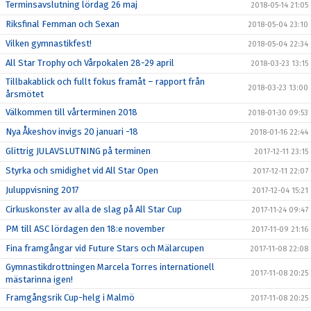
Terminsavslutning lördag 26 maj
2018-05-14 21:05
Riksfinal Femman och Sexan
2018-05-04 23:10
Vilken gymnastikfest!
2018-05-04 22:34
All Star Trophy och Vårpokalen 28-29 april
2018-03-23 13:15
Tillbakablick och fullt fokus framåt – rapport från
2018-03-23 13:00
årsmötet
Välkommen till vårterminen 2018
2018-01-30 09:53
Nya Åkeshov invigs 20 januari -18
2018-01-16 22:44
Glittrig JULAVSLUTNING på terminen
2017-12-11 23:15
Styrka och smidighet vid All Star Open
2017-12-11 22:07
Juluppvisning 2017
2017-12-04 15:21
Cirkuskonster av alla de slag på All Star Cup
2017-11-24 09:47
PM till ASC lördagen den 18:e november
2017-11-09 21:16
Fina framgångar vid Future Stars och Mälarcupen
2017-11-08 22:08
Gymnastikdrottningen Marcela Torres internationell
2017-11-08 20:25
mästarinna igen!
Framgångsrik Cup-helg i Malmö
2017-11-08 20:25