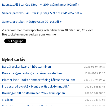
DOKUMENT
Resultat All Star Cup Steg 1-4 2014 Mångkamp(1)-2.pdf »
Generalprotokoll All Star Cup Steg 5-9 och CoP 2014.pdf »
BOKNING
Generalprotokoll Höstpokalen 2014-2.pdf »
FRITIDSKORTET
Vi återkommer med reportage och bilder från All Star Cup, CoP och
VÅRA GULDSTÖDMEDLEMMAR
Höstpokalen under veckan som kommer.
Nyhetsarkiv
Bara 3 veckor kvar till höstterminen
2026-08-04 10:54
Prova på gymnastik gratis i Åkeshovshallen!
2026-07-29 10:26
Platser kvar - boka sommarträning i Åkeshovshallen!
2026-06-29 09:47
Intresserad av MAG - Manlig Artistisk Gymnastik?
2026-06-15 19:43
Bokningen till höstterminen 2026 är nu öppen!
2026-06-14 18:26
Vi växer!
2026-06-12 13:59