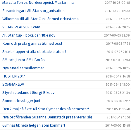
Marcela Torres Nordeuropeisk Mästarinna!
2017-10-23 00:48
Förändringar i All Stars organisation
2017-10-20 19:00
Välkomna till All Star Cup i år med cirkustema
2017-09-22 16:57
VI HAR PLATSER KVAR!
2017-09-17 20:55
All Star Cup - boka den 18:e nov
2017-09-05 22:39
Kom och prata gymnastik med oss!
2017-08-25 17:21
Snart släpper vi alla obokade platser!
2017-07-27 21:11
SM och Junior SM i Borås
2017-07-03 22:41
Nya styrelsemedlemmar
2017-06-26 10:55
HÖSTEN 2017
2017-06-19 14:58
SOMMARLOV
2017-06-15 15:00
Styrelseledamot Giorgi Bikoev
2017-05-23 21:34
Sommarlovsläger juni
2017-05-16 12:57
Den 7 maj så åkte All Star Gymnastics på semester!
2017-05-15 16:48
Nya ordföranden Susanne Dannstedt presenterar sig
2017-05-12 16:51
Gymnastik hela helgen som kommer!
2017-05-03 15:48