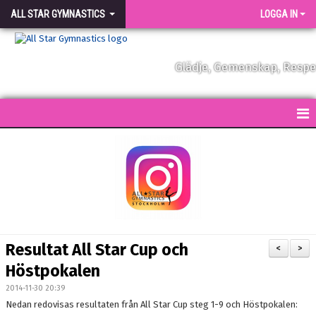
ALL STAR GYMNASTICS
LOGGA IN
Glädje, Gemenskap, Resp
START
KONTAKT
NYHETER
FÖRENINGEN
Resultat All Star Cup och
<
>
VÅRA TRÄNARE
Höstpokalen
2014-11-30 20:39
FÖRENINGSKLÄDER
Nedan redovisas resultaten från All Star Cup steg 1-9 och Höstpokalen: