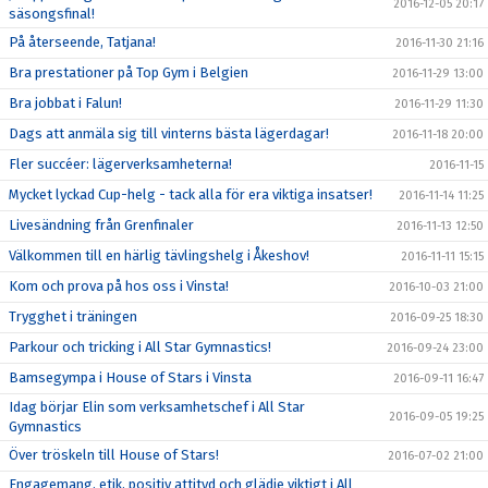
2016-12-05 20:17
säsongsfinal!
På återseende, Tatjana!
2016-11-30 21:16
Bra prestationer på Top Gym i Belgien
2016-11-29 13:00
Bra jobbat i Falun!
2016-11-29 11:30
Dags att anmäla sig till vinterns bästa lägerdagar!
2016-11-18 20:00
Fler succéer: lägerverksamheterna!
2016-11-15
Mycket lyckad Cup-helg - tack alla för era viktiga insatser!
2016-11-14 11:25
Livesändning från Grenfinaler
2016-11-13 12:50
Välkommen till en härlig tävlingshelg i Åkeshov!
2016-11-11 15:15
Kom och prova på hos oss i Vinsta!
2016-10-03 21:00
Trygghet i träningen
2016-09-25 18:30
Parkour och tricking i All Star Gymnastics!
2016-09-24 23:00
Bamsegympa i House of Stars i Vinsta
2016-09-11 16:47
Idag börjar Elin som verksamhetschef i All Star
2016-09-05 19:25
Gymnastics
Över tröskeln till House of Stars!
2016-07-02 21:00
Engagemang, etik, positiv attityd och glädje viktigt i All