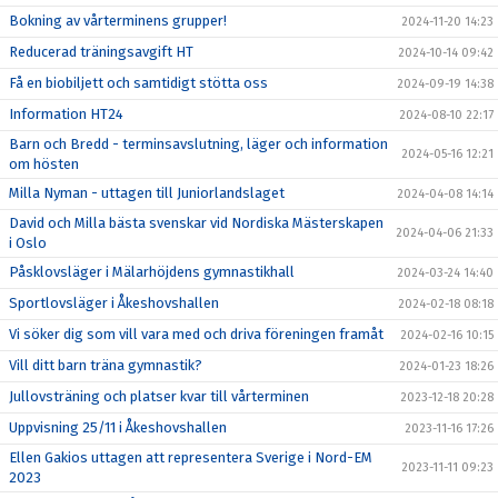
Bokning av vårterminens grupper!
2024-11-20 14:23
Reducerad träningsavgift HT
2024-10-14 09:42
Få en biobiljett och samtidigt stötta oss
2024-09-19 14:38
Information HT24
2024-08-10 22:17
Barn och Bredd - terminsavslutning, läger och information
2024-05-16 12:21
om hösten
Milla Nyman - uttagen till Juniorlandslaget
2024-04-08 14:14
David och Milla bästa svenskar vid Nordiska Mästerskapen
2024-04-06 21:33
i Oslo
Påsklovsläger i Mälarhöjdens gymnastikhall
2024-03-24 14:40
Sportlovsläger i Åkeshovshallen
2024-02-18 08:18
Vi söker dig som vill vara med och driva föreningen framåt
2024-02-16 10:15
Vill ditt barn träna gymnastik?
2024-01-23 18:26
Jullovsträning och platser kvar till vårterminen
2023-12-18 20:28
Uppvisning 25/11 i Åkeshovshallen
2023-11-16 17:26
Ellen Gakios uttagen att representera Sverige i Nord-EM
2023-11-11 09:23
2023