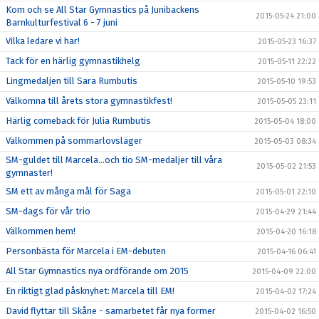
Kom och se All Star Gymnastics på Junibackens
2015-05-24 21:00
Barnkulturfestival 6 - 7 juni
Vilka ledare vi har!
2015-05-23 16:37
Tack för en härlig gymnastikhelg
2015-05-11 22:22
Lingmedaljen till Sara Rumbutis
2015-05-10 19:53
Välkomna till årets stora gymnastikfest!
2015-05-05 23:11
Härlig comeback för Julia Rumbutis
2015-05-04 18:00
Välkommen på sommarlovsläger
2015-05-03 08:34
SM-guldet till Marcela...och tio SM-medaljer till våra
2015-05-02 21:53
gymnaster!
SM ett av många mål för Saga
2015-05-01 22:10
SM-dags för vår trio
2015-04-29 21:44
Välkommen hem!
2015-04-20 16:18
Personbästa för Marcela i EM-debuten
2015-04-16 06:41
All Star Gymnastics nya ordförande om 2015
2015-04-09 22:00
En riktigt glad påsknyhet: Marcela till EM!
2015-04-02 17:24
David flyttar till Skåne - samarbetet får nya former
2015-04-02 16:50