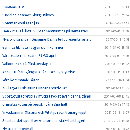
SOMMARLOV
2017-06-15 15:00
Styrelseledamot Giorgi Bikoev
2017-05-23 21:34
Sommarlovsläger juni
2017-05-16 12:57
Den 7 maj så åkte All Star Gymnastics på semester!
2017-05-15 16:48
Nya ordföranden Susanne Dannstedt presenterar sig
2017-05-12 16:51
Gymnastik hela helgen som kommer!
2017-05-03 15:48
Vårpokalen i Leksand 29-30 april
2017-05-01 14:46
Välkommen på Påsklovsläger
2017-03-27 15:42
Ännu ett framgångsrikt år - och ny styrelse
2017-03-15 14:19
Våra kommande läger
2017-03-14 15:51
AG-läger i Eskilstuna under sportlovet
2017-03-13 11:25
Sportlovslägret blev mycket lyckat även denna gång!
2017-03-08 13:45
Grimstaskolan på besök i vår egna hall
2017-03-04 17:45
Vi välkomnar Oksana och Vitalijs i vår tränargrupp!
2017-02-13 16:07
Snart är det sportlov, vi anordnar självklart läger!
2017-02-09 14:18
Ny träningsoverall
2017-01-17 11:49