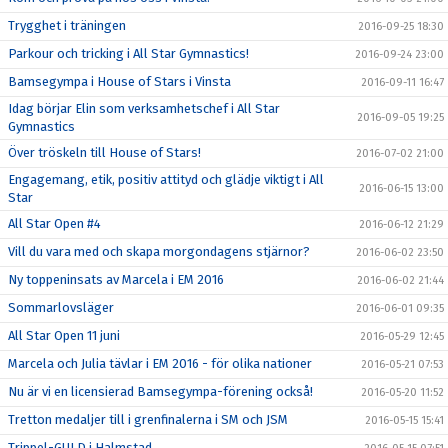
Trygghet i träningen
2016-09-25 18:30
Parkour och tricking i All Star Gymnastics!
2016-09-24 23:00
Bamsegympa i House of Stars i Vinsta
2016-09-11 16:47
Idag börjar Elin som verksamhetschef i All Star
2016-09-05 19:25
Gymnastics
Över tröskeln till House of Stars!
2016-07-02 21:00
Engagemang, etik, positiv attityd och glädje viktigt i All
2016-06-15 13:00
Star
All Star Open #4
2016-06-12 21:29
Vill du vara med och skapa morgondagens stjärnor?
2016-06-02 23:50
Ny toppeninsats av Marcela i EM 2016
2016-06-02 21:44
Sommarlovsläger
2016-06-01 09:35
All Star Open 11 juni
2016-05-29 12:45
Marcela och Julia tävlar i EM 2016 - för olika nationer
2016-05-21 07:53
Nu är vi en licensierad Bamsegympa-förening också!
2016-05-20 11:52
Tretton medaljer till i grenfinalerna i SM och JSM
2016-05-15 15:41
Trippel-GULD i Halmstad