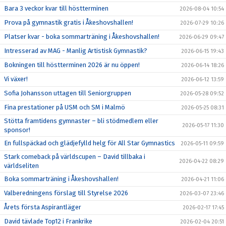
Bara 3 veckor kvar till höstterminen
2026-08-04 10:54
Prova på gymnastik gratis i Åkeshovshallen!
2026-07-29 10:26
Platser kvar - boka sommarträning i Åkeshovshallen!
2026-06-29 09:47
Intresserad av MAG - Manlig Artistisk Gymnastik?
2026-06-15 19:43
Bokningen till höstterminen 2026 är nu öppen!
2026-06-14 18:26
Vi växer!
2026-06-12 13:59
Sofia Johansson uttagen till Seniorgruppen
2026-05-28 09:52
Fina prestationer på USM och SM i Malmö
2026-05-25 08:31
Stötta framtidens gymnaster – bli stödmedlem eller
2026-05-17 11:30
sponsor!
En fullspäckad och glädjefylld helg för All Star Gymnastics
2026-05-11 09:59
Stark comeback på världscupen – David tillbaka i
2026-04-22 08:29
världseliten
Boka sommarträning i Åkeshovshallen!
2026-04-21 11:06
Valberedningens förslag till Styrelse 2026
2026-03-07 23:46
Årets första Aspirantläger
2026-02-17 17:45
David tävlade Top12 i Frankrike
2026-02-04 20:51