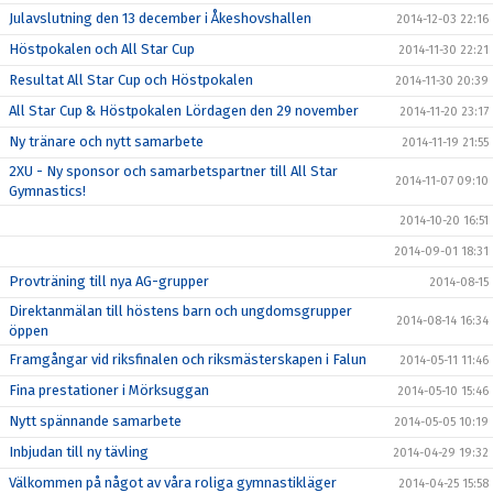
Julavslutning den 13 december i Åkeshovshallen
2014-12-03 22:16
Höstpokalen och All Star Cup
2014-11-30 22:21
Resultat All Star Cup och Höstpokalen
2014-11-30 20:39
All Star Cup & Höstpokalen Lördagen den 29 november
2014-11-20 23:17
Ny tränare och nytt samarbete
2014-11-19 21:55
2XU - Ny sponsor och samarbetspartner till All Star
2014-11-07 09:10
Gymnastics!
2014-10-20 16:51
2014-09-01 18:31
Provträning till nya AG-grupper
2014-08-15
Direktanmälan till höstens barn och ungdomsgrupper
2014-08-14 16:34
öppen
Framgångar vid riksfinalen och riksmästerskapen i Falun
2014-05-11 11:46
Fina prestationer i Mörksuggan
2014-05-10 15:46
Nytt spännande samarbete
2014-05-05 10:19
Inbjudan till ny tävling
2014-04-29 19:32
Välkommen på något av våra roliga gymnastikläger
2014-04-25 15:58