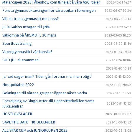
Mälarcupen 2023 i Åkeshov, kom & heja på våra ASG-tjejer
2023-10-31 14:57
Första gymnastiktävlingen för våra pojkar i föreningen
2023-06-07 20:34
Vill du träna gymnastik med oss?
2023-04-26 10:13
Julia Gakios uttagen till JNM
2023-03-29 14:57
Välkomna på ÅRSMÖTE 30 mars
2023-03-05 10:20
Sportlovsträning
2023-02-09 13:14
Vuxengymnastik i vår kanske?
2023-01-24 12:30
GOD JUL allesamman!
2022-12-24 10:06
2022-12-20 10:21
Ja, vad säger man? Tiden går fort när man har roligt!
2022-12-13 12:00
Höstpokalen 2022
2022-11-20 20:49
Bokningen till vårens grupper öppnar nästa vecka
2022-11-16 13:50
Försäljning av Bingolotter till Uppesittarkvällen samt
2022-10-31 13:53
Julkalendrar
HÖSTLOVSLÄGER
2022-10-10 09:07
SAVE THE DATE - 18 DECEMBER
2022-10-06 13:53
ALL STAR CUP och JUNIORCUPEN 2022
2022-10-06 13:05