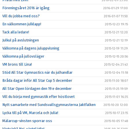
2016-02-09 23:00
Föreningsåret 2016 är igång
2016-01-29 17:00
Vill du jobba med oss?
2016-01-07 11:50
En välkommen julklapp!
2015-12-23 19:15
Tack alla ledare!
2015-12-21 12:20
Julkul på avslutningen
2015-12-21 12:19
Välkomna på dagens juluppvisning
2015-12-19 11:29
Välkomna på jullovsläger
2015-12-15 20:56
VM brons till Lina!
2015-12-04 21:43
Stöd All Star Gymnastics när du julhandlar
2015-12-04 11:18
Bråda dagar inför All Star Cup 5 december
2015-11-30 18:07
All Star Open lördagen den 19:e december
2015-11-25 19:59
Vill du börja med gymnastik efter höstlovet
2015-11-01 16:35
Nytt samarbete med Sundsvallsgymnasterna Jaktfalken
2015-10-20 12:00
Lycka till på VM, Marcela och Julia!
2015-10-17 23:15
Mälarcup-vinsten sporrar oss
2015-10-05 17:48
Växtvärk? Nej, växtglädje!