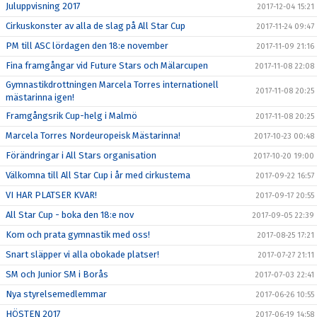
Juluppvisning 2017
2017-12-04 15:21
Cirkuskonster av alla de slag på All Star Cup
2017-11-24 09:47
PM till ASC lördagen den 18:e november
2017-11-09 21:16
Fina framgångar vid Future Stars och Mälarcupen
2017-11-08 22:08
Gymnastikdrottningen Marcela Torres internationell
2017-11-08 20:25
mästarinna igen!
Framgångsrik Cup-helg i Malmö
2017-11-08 20:25
Marcela Torres Nordeuropeisk Mästarinna!
2017-10-23 00:48
Förändringar i All Stars organisation
2017-10-20 19:00
Välkomna till All Star Cup i år med cirkustema
2017-09-22 16:57
VI HAR PLATSER KVAR!
2017-09-17 20:55
All Star Cup - boka den 18:e nov
2017-09-05 22:39
Kom och prata gymnastik med oss!
2017-08-25 17:21
Snart släpper vi alla obokade platser!
2017-07-27 21:11
SM och Junior SM i Borås
2017-07-03 22:41
Nya styrelsemedlemmar
2017-06-26 10:55
HÖSTEN 2017
2017-06-19 14:58