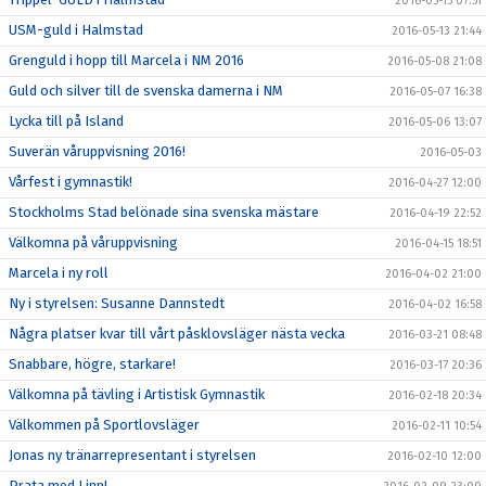
2016-05-15 07:51
USM-guld i Halmstad
2016-05-13 21:44
Grenguld i hopp till Marcela i NM 2016
2016-05-08 21:08
Guld och silver till de svenska damerna i NM
2016-05-07 16:38
Lycka till på Island
2016-05-06 13:07
Suverän våruppvisning 2016!
2016-05-03
Vårfest i gymnastik!
2016-04-27 12:00
Stockholms Stad belönade sina svenska mästare
2016-04-19 22:52
Välkomna på våruppvisning
2016-04-15 18:51
Marcela i ny roll
2016-04-02 21:00
Ny i styrelsen: Susanne Dannstedt
2016-04-02 16:58
Några platser kvar till vårt påsklovsläger nästa vecka
2016-03-21 08:48
Snabbare, högre, starkare!
2016-03-17 20:36
Välkomna på tävling i Artistisk Gymnastik
2016-02-18 20:34
Välkommen på Sportlovsläger
2016-02-11 10:54
Jonas ny tränarrepresentant i styrelsen
2016-02-10 12:00
Prata med Linn!