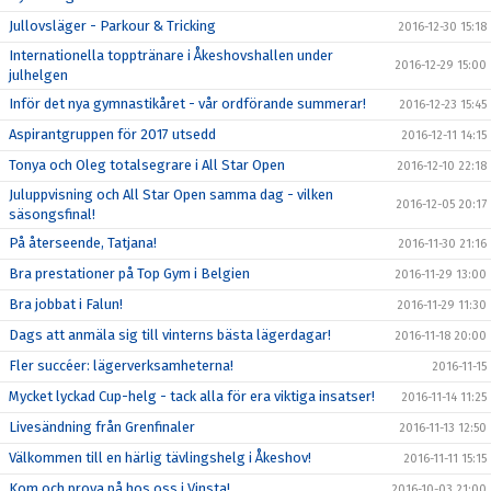
Jullovsläger - Parkour & Tricking
2016-12-30 15:18
Internationella topptränare i Åkeshovshallen under
2016-12-29 15:00
julhelgen
Inför det nya gymnastikåret - vår ordförande summerar!
2016-12-23 15:45
Aspirantgruppen för 2017 utsedd
2016-12-11 14:15
Tonya och Oleg totalsegrare i All Star Open
2016-12-10 22:18
Juluppvisning och All Star Open samma dag - vilken
2016-12-05 20:17
säsongsfinal!
På återseende, Tatjana!
2016-11-30 21:16
Bra prestationer på Top Gym i Belgien
2016-11-29 13:00
Bra jobbat i Falun!
2016-11-29 11:30
Dags att anmäla sig till vinterns bästa lägerdagar!
2016-11-18 20:00
Fler succéer: lägerverksamheterna!
2016-11-15
Mycket lyckad Cup-helg - tack alla för era viktiga insatser!
2016-11-14 11:25
Livesändning från Grenfinaler
2016-11-13 12:50
Välkommen till en härlig tävlingshelg i Åkeshov!
2016-11-11 15:15
Kom och prova på hos oss i Vinsta!
2016-10-03 21:00