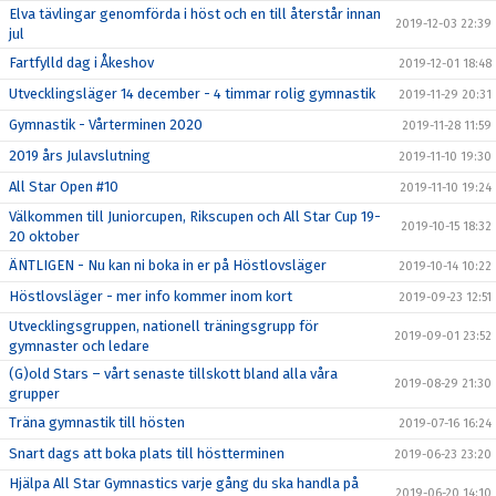
Elva tävlingar genomförda i höst och en till återstår innan
2019-12-03 22:39
jul
Fartfylld dag i Åkeshov
2019-12-01 18:48
Utvecklingsläger 14 december - 4 timmar rolig gymnastik
2019-11-29 20:31
Gymnastik - Vårterminen 2020
2019-11-28 11:59
2019 års Julavslutning
2019-11-10 19:30
All Star Open #10
2019-11-10 19:24
Välkommen till Juniorcupen, Rikscupen och All Star Cup 19-
2019-10-15 18:32
20 oktober
ÄNTLIGEN - Nu kan ni boka in er på Höstlovsläger
2019-10-14 10:22
Höstlovsläger - mer info kommer inom kort
2019-09-23 12:51
Utvecklingsgruppen, nationell träningsgrupp för
2019-09-01 23:52
gymnaster och ledare
(G)old Stars – vårt senaste tillskott bland alla våra
2019-08-29 21:30
grupper
Träna gymnastik till hösten
2019-07-16 16:24
Snart dags att boka plats till höstterminen
2019-06-23 23:20
Hjälpa All Star Gymnastics varje gång du ska handla på
2019-06-20 14:10