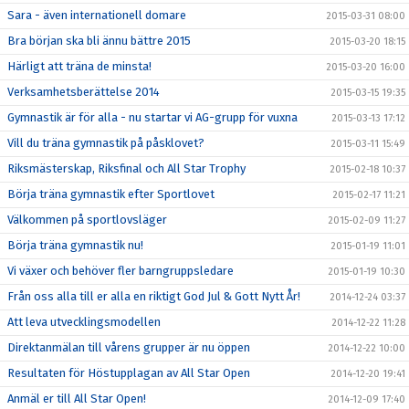
Sara - även internationell domare
2015-03-31 08:00
Bra början ska bli ännu bättre 2015
2015-03-20 18:15
Härligt att träna de minsta!
2015-03-20 16:00
Verksamhetsberättelse 2014
2015-03-15 19:35
Gymnastik är för alla - nu startar vi AG-grupp för vuxna
2015-03-13 17:12
Vill du träna gymnastik på påsklovet?
2015-03-11 15:49
Riksmästerskap, Riksfinal och All Star Trophy
2015-02-18 10:37
Börja träna gymnastik efter Sportlovet
2015-02-17 11:21
Välkommen på sportlovsläger
2015-02-09 11:27
Börja träna gymnastik nu!
2015-01-19 11:01
Vi växer och behöver fler barngruppsledare
2015-01-19 10:30
Från oss alla till er alla en riktigt God Jul & Gott Nytt År!
2014-12-24 03:37
Att leva utvecklingsmodellen
2014-12-22 11:28
Direktanmälan till vårens grupper är nu öppen
2014-12-22 10:00
Resultaten för Höstupplagan av All Star Open
2014-12-20 19:41
Anmäl er till All Star Open!
2014-12-09 17:40