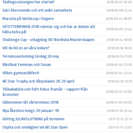
Tävlingssäsongen har startat!
2018-10-22 10:40
Kärt återseende och ett unikt samarbete
2018-10-08 22:44
Marcela på Världscup i Ungern
2018-09-24 18:09
HÖSTTERMINEN 2018 närmar sig och här är datum att
2018-06-30 22:42
hålla kolla på!
Challenge Cup - uttagning till Nordiska Mästerskapen
2018-05-24 18:06
Vill du bli en av våra ledare?
2018-05-16 18:36
Terminsavslutning lördag 26 maj
2018-05-14 21:05
Riksfinal Femman och Sexan
2018-05-04 23:10
Vilken gymnastikfest!
2018-05-04 22:34
All Star Trophy och Vårpokalen 28-29 april
2018-03-23 13:15
Tillbakablick och fullt fokus framåt – rapport från
2018-03-23 13:00
årsmötet
Välkommen till vårterminen 2018
2018-01-30 09:53
Nya Åkeshov invigs 20 januari -18
2018-01-16 22:44
Glittrig JULAVSLUTNING på terminen
2017-12-11 23:15
Styrka och smidighet vid All Star Open
2017-12-11 22:07