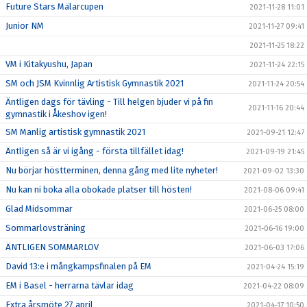
Future Stars Mälarcupen
2021-11-28 11:01
Junior NM
2021-11-27 09:41
2021-11-25 18:22
VM i Kitakyushu, Japan
2021-11-24 22:15
SM och JSM Kvinnlig Artistisk Gymnastik 2021
2021-11-24 20:54
Äntligen dags för tävling - Till helgen bjuder vi på fin
2021-11-16 20:44
gymnastik i Åkeshov igen!
SM Manlig artistisk gymnastik 2021
2021-09-21 12:47
Äntligen så är vi igång - första tillfället idag!
2021-09-19 21:45
Nu börjar höstterminen, denna gång med lite nyheter!
2021-09-02 13:30
Nu kan ni boka alla obokade platser till hösten!
2021-08-06 09:41
Glad Midsommar
2021-06-25 08:00
Sommarlovsträning
2021-06-16 19:00
ÄNTLIGEN SOMMARLOV
2021-06-03 17:06
David 13:e i mångkampsfinalen på EM
2021-04-24 15:19
EM i Basel - herrarna tävlar idag
2021-04-22 08:09
Extra årsmöte 27 april
2021-04-17 10:50