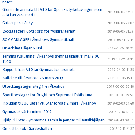
nätet!
Glöm inte anmäla till All Star Open - styrketävlingen som
2019-06-06 17:30
alla kan vara med i
Gutacupen i Visby
2019-06-05 22:07
Lyckat läger i Göteborg för "Aspiranterna"
2019-06-05 21:29
SOMMARLÄGER i Åkeshovs Gymnastikhall
2019-05-24 19:14
Utvecklingsläger 6 juni
2019-05-24 10:22
Terminsavslutning i Åkeshovs gymnastikhall 11 maj 9:00-
2019-04-29 13:44
11:00
Rapport från All Star Gymnastics årsmöte
2019-04-02 11:35
Kallelse till årsmöte 28 mars 2019
2019-03-06 15:13
Utvecklingsläger steg 1-4 i Åkeshov
2019-03-03 20:18
Sportlovsläger för Bright och Supreme i Eskilstuna
2019-03-03 19:50
Inbjudan till UC-läger All Star lördag 2 mars i Åkeshov
2019-02-03 21:48
Gymnastik vårterminen 2019
2018-12-18 17:00
Hjälp All Star Gymnastics samla in pengar till Musikhjälpen
2018-12-13 08:00
Om ett besök i Gärdeshallen
2018-12-11 21:37