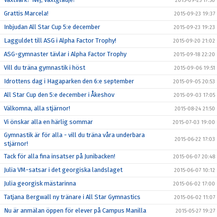
2015-09-25 17:50
Grattis Marcela!
2015-09-23 19:37
Inbjudan All Star Cup 5:e december
2015-09-23 19:23
Lagguldet till ASG i Alpha Factor Trophy!
2015-09-20 21:02
ASG-gymnaster tävlar i Alpha Factor Trophy
2015-09-18 22:20
Vill du träna gymnastik i höst
2015-09-06 19:51
Idrottens dag i Hagaparken den 6:e september
2015-09-05 20:53
All Star Cup den 5:e december i Åkeshov
2015-09-03 17:05
Välkomna, alla stjärnor!
2015-08-24 21:50
Vi önskar alla en härlig sommar
2015-07-03 19:00
Gymnastik är för alla - vill du träna våra underbara
2015-06-22 17:03
stjärnor!
Tack för alla fina insatser på Junibacken!
2015-06-07 20:48
Julia VM-satsar i det georgiska landslaget
2015-06-07 10:12
Julia georgisk mästarinna
2015-06-02 17:00
Tatjana Bergwall ny tränare i All Star Gymnastics
2015-06-02 11:07
Nu är anmälan öppen för elever på Campus Manilla
2015-05-27 19:27