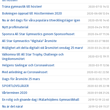
till hösten?
Träna gymnastik till hösten!
2020-07-13 14:12
Bokningen öppnad till Höstterminen 2020
2020-06-08 12:04
Nu är det dags för våra populära Utvecklingsläger igen
2020-05-10 14:45
Nytt profilmaterial
2020-04-24 19:53
Sponsra All Star Gymnastics genom Sponsorhuset
2020-04-07 11:36
All Star Gymnastics "digitala" årsmöte
2020-03-27 18:00
Möjlighet att delta digitalt vid årsmötet onsdag 25 mars!
2020-03-24 20:45
Välkomna till All Star Trophy, Challenge och
2020-03-12 19:11
Ungdomsmötet
Helgens tävlingar och Coronaviruset
2020-03-11 12:56
Med anledning av Coronaviruset
2020-03-02 22:50
Dags för årsmöte 25 mars
2020-02-22 11:21
SPORTLOVSLÄGER
2020-02-05 22:18
Vårterminen 2020
2020-01-08 21:26
En rolig och givande dag i Mälarhöjdens Gymnastikhall
2019-12-19 22:40
Nu är det nära!
2019-12-09 11:37