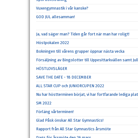
Vuxengymnastik i vår kanske?
GOD JUL allesamman!
Ja, vad säger man? Tiden går fort när man har roligt!
Höstpokalen 2022
Bokningen till vårens grupper öppnar nästa vecka
Försäljning av Bingolotter till Uppesittarkvällen samt Ju
HÖSTLOVSLÄGER
SAVE THE DATE - 18 DECEMBER
ALL STAR CUP och JUNIORCUPEN 2022
Nu har höstterminen börjat, vi har fortfarande lediga pla
SM 2022
Förläng vårterminen!
Glad Påsk önskar All Star Gymnastics!
Rapport från All Star Gymnastics årsmöte
Dags för årsmöte den 26 mars