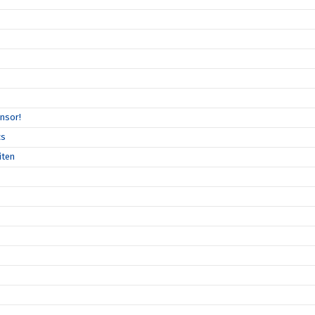
nsor!
cs
iten