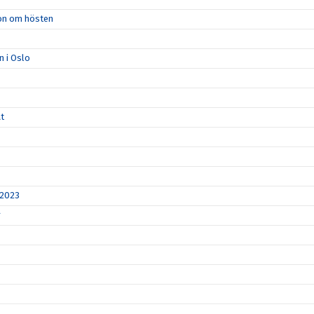
ion om hösten
n i Oslo
åt
 2023
r