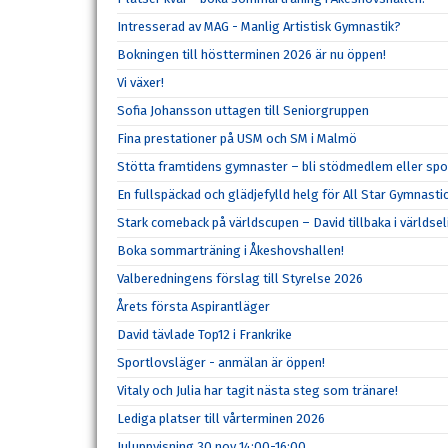
Intresserad av MAG - Manlig Artistisk Gymnastik?
Bokningen till höstterminen 2026 är nu öppen!
Vi växer!
Sofia Johansson uttagen till Seniorgruppen
Fina prestationer på USM och SM i Malmö
Stötta framtidens gymnaster – bli stödmedlem eller spo
En fullspäckad och glädjefylld helg för All Star Gymnasti
Stark comeback på världscupen – David tillbaka i världsel
Boka sommarträning i Åkeshovshallen!
Valberedningens förslag till Styrelse 2026
Årets första Aspirantläger
David tävlade Top12 i Frankrike
Sportlovsläger - anmälan är öppen!
Vitaly och Julia har tagit nästa steg som tränare!
Lediga platser till vårterminen 2026
Juluppvisning 30 nov 14:00-16:00