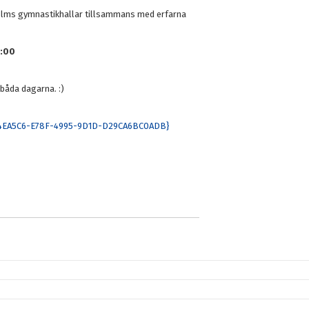
ockholms gymnastikhallar tillsammans med erfarna
5:00
 båda dagarna. :)
A34EA5C6-E78F-4995-9D1D-D29CA6BC0ADB}