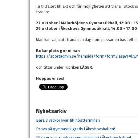
Ta tillfället till akt och får möjligheten att träna i St
tränare
27 oktober i Mälarhöjdens Gymnastikhall, 12:00 - 1
29 oktober i Åkeshovs Gymnastikhall, 14:00 - 17:00
Man kan välja att träna den dag som passar en bäst eller
Bokar plats gör ni här:
https://sportadmin.se/hemsida/form/form2.asp?F={
och tittar under rubriken
LÄGER.
Hoppas vi ses!
Nyhetsarkiv
Bara 3 veckor kvar till höstterminen
Prova på gymnastik gratis i Åkeshovshallen!
Platser kvar - boka sommarträning i Åkeshovshallen!