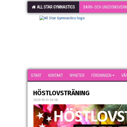
ALL STAR GYMNASTICS
BARN- OCH UNGDOMSVER
START
KONTAKT
NYHETER
FÖRENINGEN
VÅ
HÖSTLOVSTRÄNING
2020-10-13 20:38