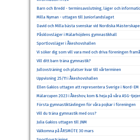
Barn och Bredd - terminsavslutning, läger och informat
Milla Nyman - uttagen till Juniorlandslaget
David och Milla bästa svenskar vid Nordiska Mästerskape
Påsklovsläger i Mälarhöjdens gymnastikhall
Sportlovsläger i Åkeshovshallen
Vi söker dig som vill vara med och driva föreningen fram
Vill ditt barn träna gymnastik?
Jullovsträning och platser kvar till vårterminen
Uppvisning 25/11 i Åkeshovshallen
Ellen Gakios uttagen att representera Sverige i Nord-EM
Mälarcupen 2023 i Åkeshov, kom & heja på våra ASG-tjeje
Första gymnastiktävlingen för våra pojkar i föreningen
Vill du träna gymnastik med oss?
Julia Gakios uttagen till JNM
Välkomna på ÅRSMÖTE 30 mars
Sportlovsträning