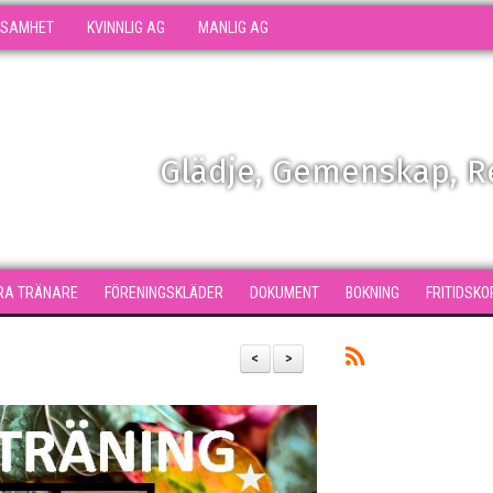
KSAMHET
KVINNLIG AG
MANLIG AG
Glädje, Gemenskap, 
RA TRÄNARE
FÖRENINGSKLÄDER
DOKUMENT
BOKNING
FRITIDSKO
<
>