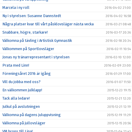
Marcela i ny roll
2016-04-02 21:00
Ny i styrelsen: Susanne Dannstedt
2016-04-02 16:58
Några platser kvar till vårt påsklovsläger nästa vecka
2016-03-21 08:48
Snabbare, högre, starkare!
2016-03-17 20:36
Välkomna på tävling i Artistisk Gymnastik
2016-02-18 20:34
Välkommen på Sportlovsläger
2016-02-11 10:54
Jonas ny tränarrepresentant i styrelsen
2016-02-10 12:00
Prata med Linn!
2016-02-09 23:00
Föreningsåret 2016 är igång
2016-01-29 17:00
Vill du jobba med oss?
2016-01-07 11:50
En välkommen julklapp!
2015-12-23 19:15
Tack alla ledare!
2015-12-21 12:20
Julkul på avslutningen
2015-12-21 12:19
Välkomna på dagens juluppvisning
2015-12-19 11:29
Välkomna på jullovsläger
2015-12-15 20:56
VM brons till Lina!
2015-12-04 21:43