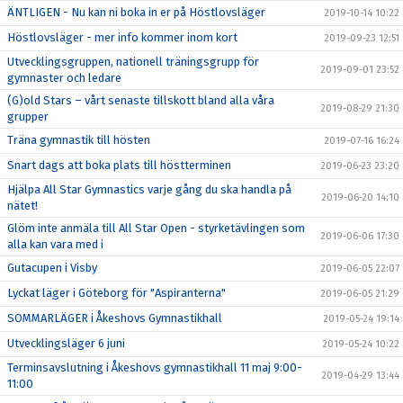
ÄNTLIGEN - Nu kan ni boka in er på Höstlovsläger
2019-10-14 10:22
Höstlovsläger - mer info kommer inom kort
2019-09-23 12:51
Utvecklingsgruppen, nationell träningsgrupp för
2019-09-01 23:52
gymnaster och ledare
(G)old Stars – vårt senaste tillskott bland alla våra
2019-08-29 21:30
grupper
Träna gymnastik till hösten
2019-07-16 16:24
Snart dags att boka plats till höstterminen
2019-06-23 23:20
Hjälpa All Star Gymnastics varje gång du ska handla på
2019-06-20 14:10
nätet!
Glöm inte anmäla till All Star Open - styrketävlingen som
2019-06-06 17:30
alla kan vara med i
Gutacupen i Visby
2019-06-05 22:07
Lyckat läger i Göteborg för "Aspiranterna"
2019-06-05 21:29
SOMMARLÄGER i Åkeshovs Gymnastikhall
2019-05-24 19:14
Utvecklingsläger 6 juni
2019-05-24 10:22
Terminsavslutning i Åkeshovs gymnastikhall 11 maj 9:00-
2019-04-29 13:44
11:00