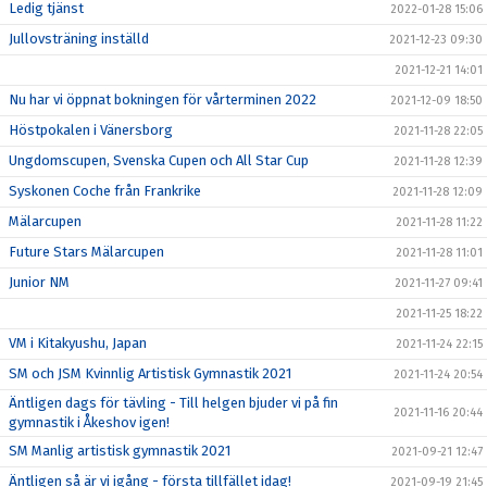
Ledig tjänst
2022-01-28 15:06
Jullovsträning inställd
2021-12-23 09:30
2021-12-21 14:01
Nu har vi öppnat bokningen för vårterminen 2022
2021-12-09 18:50
Höstpokalen i Vänersborg
2021-11-28 22:05
Ungdomscupen, Svenska Cupen och All Star Cup
2021-11-28 12:39
Syskonen Coche från Frankrike
2021-11-28 12:09
Mälarcupen
2021-11-28 11:22
Future Stars Mälarcupen
2021-11-28 11:01
Junior NM
2021-11-27 09:41
2021-11-25 18:22
VM i Kitakyushu, Japan
2021-11-24 22:15
SM och JSM Kvinnlig Artistisk Gymnastik 2021
2021-11-24 20:54
Äntligen dags för tävling - Till helgen bjuder vi på fin
2021-11-16 20:44
gymnastik i Åkeshov igen!
SM Manlig artistisk gymnastik 2021
2021-09-21 12:47
Äntligen så är vi igång - första tillfället idag!
2021-09-19 21:45