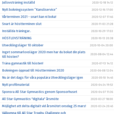
Jullovsträning inställd
2020-12-18 14:12
Nytt bokningssystem ”Kansliservice”
2020-12-16 17:00
Vårterminen 2021 - snart kan ni boka!
2020-12-07 17:46
Snart är höstterminen slut
2020-11-03 21:28
Inställda träningar..
2020-10-29 17:03
HÖSTLOVSTRÄNING
2020-10-13 20:38
Utvecklingsläger 10 oktober
2020-10-04 20:00
Inget sommarlovsläger 2020 men har du bokat din plats
2020-08-04 12:44
till hösten?
Träna gymnastik till hösten!
2020-07-13 14:12
Bokningen öppnad till Höstterminen 2020
2020-06-08 12:04
Nu är det dags för våra populära Utvecklingsläger igen
2020-05-10 14:45
Nytt profilmaterial
2020-04-24 19:53
Sponsra All Star Gymnastics genom Sponsorhuset
2020-04-07 11:36
All Star Gymnastics "digitala" årsmöte
2020-03-27 18:00
Möjlighet att delta digitalt vid årsmötet onsdag 25 mars!
2020-03-24 20:45
Välkomna till All Star Trophy, Challenge och