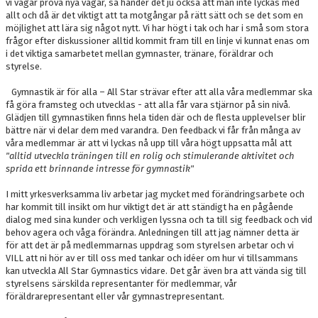
vi vågar pröva nya vägar, så händer det ju också att man inte lyckas med
allt och då är det viktigt att ta motgångar på rätt sätt och se det som en
möjlighet att lära sig något nytt. Vi har högt i tak och har i små som stora
frågor efter diskussioner alltid kommit fram till en linje vi kunnat enas om
i det viktiga samarbetet mellan gymnaster, tränare, föräldrar och
styrelse.
Gymnastik är för alla – All Star strävar efter att alla våra medlemmar ska
få göra framsteg och utvecklas - att alla får vara stjärnor på sin nivå.
Glädjen till gymnastiken finns hela tiden där och de flesta upplevelser blir
bättre när vi delar dem med varandra. Den feedback vi får från många av
våra medlemmar är att vi lyckas nå upp till våra högt uppsatta mål att
"alltid utveckla träningen till en rolig och stimulerande aktivitet och
sprida ett brinnande intresse för gymnastik"
I mitt yrkesverksamma liv arbetar jag mycket med förändringsarbete och
har kommit till insikt om hur viktigt det är att ständigt ha en pågående
dialog med sina kunder och verkligen lyssna och ta till sig feedback och vid
behov agera och våga förändra. Anledningen till att jag nämner detta är
för att det är på medlemmarnas uppdrag som styrelsen arbetar och vi
VILL att ni hör av er till oss med tankar och idéer om hur vi tillsammans
kan utveckla All Star Gymnastics vidare. Det går även bra att vända sig till
styrelsens särskilda representanter för medlemmar, vår
föräldrarepresentant eller vår gymnastrepresentant.