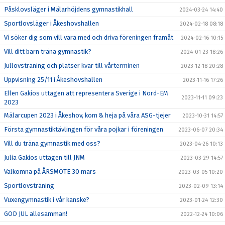
Påsklovsläger i Mälarhöjdens gymnastikhall
2024-03-24 14:40
Sportlovsläger i Åkeshovshallen
2024-02-18 08:18
Vi söker dig som vill vara med och driva föreningen framåt
2024-02-16 10:15
Vill ditt barn träna gymnastik?
2024-01-23 18:26
Jullovsträning och platser kvar till vårterminen
2023-12-18 20:28
Uppvisning 25/11 i Åkeshovshallen
2023-11-16 17:26
Ellen Gakios uttagen att representera Sverige i Nord-EM
2023-11-11 09:23
2023
Mälarcupen 2023 i Åkeshov, kom & heja på våra ASG-tjejer
2023-10-31 14:57
Första gymnastiktävlingen för våra pojkar i föreningen
2023-06-07 20:34
Vill du träna gymnastik med oss?
2023-04-26 10:13
Julia Gakios uttagen till JNM
2023-03-29 14:57
Välkomna på ÅRSMÖTE 30 mars
2023-03-05 10:20
Sportlovsträning
2023-02-09 13:14
Vuxengymnastik i vår kanske?
2023-01-24 12:30
GOD JUL allesamman!
2022-12-24 10:06