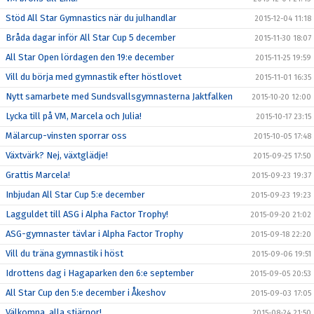
Stöd All Star Gymnastics när du julhandlar
2015-12-04 11:18
Bråda dagar inför All Star Cup 5 december
2015-11-30 18:07
All Star Open lördagen den 19:e december
2015-11-25 19:59
Vill du börja med gymnastik efter höstlovet
2015-11-01 16:35
Nytt samarbete med Sundsvallsgymnasterna Jaktfalken
2015-10-20 12:00
Lycka till på VM, Marcela och Julia!
2015-10-17 23:15
Mälarcup-vinsten sporrar oss
2015-10-05 17:48
Växtvärk? Nej, växtglädje!
2015-09-25 17:50
Grattis Marcela!
2015-09-23 19:37
Inbjudan All Star Cup 5:e december
2015-09-23 19:23
Lagguldet till ASG i Alpha Factor Trophy!
2015-09-20 21:02
ASG-gymnaster tävlar i Alpha Factor Trophy
2015-09-18 22:20
Vill du träna gymnastik i höst
2015-09-06 19:51
Idrottens dag i Hagaparken den 6:e september
2015-09-05 20:53
All Star Cup den 5:e december i Åkeshov
2015-09-03 17:05
Välkomna, alla stjärnor!
2015-08-24 21:50