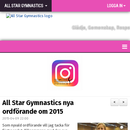
ALL STAR GYMNASTICS
LOGGA IN
Glädje, Gemenskap, Resp
START
KONTAKT
NYHETER
FÖRENINGEN
All Star Gymnastics nya
<
>
VÅRA TRÄNARE
ordförande om 2015
2015-04-09 22:00
FÖRENINGSKLÄDER
Som nyvald ordförande vill jag tacka för