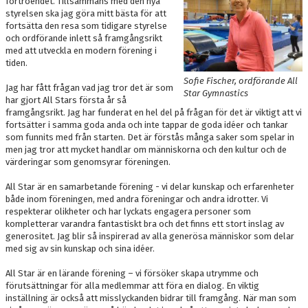
förtroendet. Tillsammans med den nya
DOKUMENT
styrelsen ska jag göra mitt bästa för att
fortsätta den resa som tidigare styrelse
och ordförande inlett så framgångsrikt
BOKNING
med att utveckla en modern förening i
tiden.
FRITIDSKORTET
Sofie Fischer, ordförande All
Jag har fått frågan vad jag tror det är som
Star Gymnastics
VÅRA GULDSTÖDMEDLEMMAR
har gjort All Stars första år så
framgångsrikt. Jag har funderat en hel del på frågan för det är viktigt att vi
fortsätter i samma goda anda och inte tappar de goda idéer och tankar
som funnits med från starten. Det är förstås många saker som spelar in
men jag tror att mycket handlar om människorna och den kultur och de
värderingar som genomsyrar föreningen.
All Star är en samarbetande förening - vi delar kunskap och erfarenheter
både inom föreningen, med andra föreningar och andra idrotter. Vi
respekterar olikheter och har lyckats engagera personer som
kompletterar varandra fantastiskt bra och det finns ett stort inslag av
generositet. Jag blir så inspirerad av alla generösa människor som delar
med sig av sin kunskap och sina idéer.
All Star är en lärande förening – vi försöker skapa utrymme och
förutsättningar för alla medlemmar att föra en dialog. En viktig
inställning är också att misslyckanden bidrar till framgång. När man som