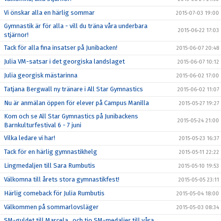
Vi önskar alla en härlig sommar
2015-07-03 19:00
Gymnastik är för alla - vill du träna våra underbara
2015-06-22 17:03
stjärnor!
Tack för alla fina insatser på Junibacken!
2015-06-07 20:48
Julia VM-satsar i det georgiska landslaget
2015-06-07 10:12
Julia georgisk mästarinna
2015-06-02 17:00
Tatjana Bergwall ny tränare i All Star Gymnastics
2015-06-02 11:07
Nu är anmälan öppen för elever på Campus Manilla
2015-05-27 19:27
Kom och se All Star Gymnastics på Junibackens
2015-05-24 21:00
Barnkulturfestival 6 - 7 juni
Vilka ledare vi har!
2015-05-23 16:37
Tack för en härlig gymnastikhelg
2015-05-11 22:22
Lingmedaljen till Sara Rumbutis
2015-05-10 19:53
Välkomna till årets stora gymnastikfest!
2015-05-05 23:11
Härlig comeback för Julia Rumbutis
2015-05-04 18:00
Välkommen på sommarlovsläger
2015-05-03 08:34
SM-guldet till Marcela...och tio SM-medaljer till våra