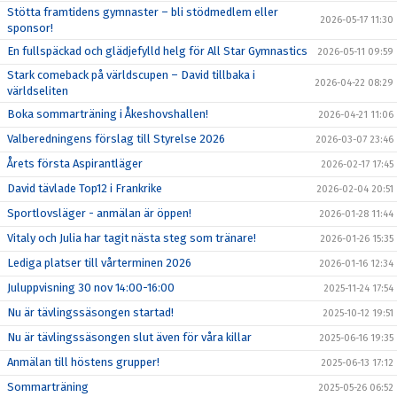
Stötta framtidens gymnaster – bli stödmedlem eller
2026-05-17 11:30
sponsor!
En fullspäckad och glädjefylld helg för All Star Gymnastics
2026-05-11 09:59
Stark comeback på världscupen – David tillbaka i
2026-04-22 08:29
världseliten
Boka sommarträning i Åkeshovshallen!
2026-04-21 11:06
Valberedningens förslag till Styrelse 2026
2026-03-07 23:46
Årets första Aspirantläger
2026-02-17 17:45
David tävlade Top12 i Frankrike
2026-02-04 20:51
Sportlovsläger - anmälan är öppen!
2026-01-28 11:44
Vitaly och Julia har tagit nästa steg som tränare!
2026-01-26 15:35
Lediga platser till vårterminen 2026
2026-01-16 12:34
Juluppvisning 30 nov 14:00-16:00
2025-11-24 17:54
Nu är tävlingssäsongen startad!
2025-10-12 19:51
Nu är tävlingssäsongen slut även för våra killar
2025-06-16 19:35
Anmälan till höstens grupper!
2025-06-13 17:12
Sommarträning
2025-05-26 06:52