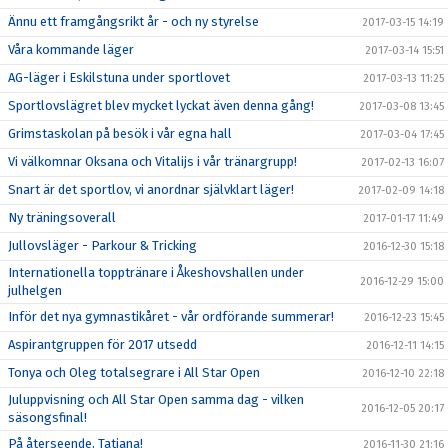
Ännu ett framgångsrikt år - och ny styrelse
2017-03-15 14:19
Våra kommande läger
2017-03-14 15:51
AG-läger i Eskilstuna under sportlovet
2017-03-13 11:25
Sportlovslägret blev mycket lyckat även denna gång!
2017-03-08 13:45
Grimstaskolan på besök i vår egna hall
2017-03-04 17:45
Vi välkomnar Oksana och Vitalijs i vår tränargrupp!
2017-02-13 16:07
Snart är det sportlov, vi anordnar självklart läger!
2017-02-09 14:18
Ny träningsoverall
2017-01-17 11:49
Jullovsläger - Parkour & Tricking
2016-12-30 15:18
Internationella topptränare i Åkeshovshallen under
2016-12-29 15:00
julhelgen
Inför det nya gymnastikåret - vår ordförande summerar!
2016-12-23 15:45
Aspirantgruppen för 2017 utsedd
2016-12-11 14:15
Tonya och Oleg totalsegrare i All Star Open
2016-12-10 22:18
Juluppvisning och All Star Open samma dag - vilken
2016-12-05 20:17
säsongsfinal!
På återseende, Tatjana!
2016-11-30 21:16