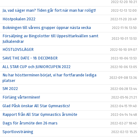
2022-12-20 10:21
Ja, vad säger man? Tiden går fort när man har roligt!
2022-12-13 12:00
Höstpokalen 2022
2022-11-20 20:49
Bokningen till vårens grupper öppnar nästa vecka
2022-11-16 13:50
Försäljning av Bingolotter till Uppesittarkvällen samt
2022-10-31 13:53
Julkalendrar
HÖSTLOVSLÄGER
2022-10-10 09:07
SAVE THE DATE - 18 DECEMBER
2022-10-06 13:53
ALL STAR CUP och JUNIORCUPEN 2022
2022-10-06 13:05
Nu har höstterminen börjat, vi har fortfarande lediga
2022-09-08 13:36
platser
SM 2022
2022-06-28 13:44
Förläng vårterminen!
2022-05-16 21:21
Glad Påsk önskar All Star Gymnastics!
2022-04-15 19:40
Rapport från All Star Gymnastics årsmöte
2022-04-14 14:48
Dags för årsmöte den 26 mars
2022-02-27 18:40
Sportlovsträning
2022-02-13 15:25