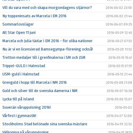
Vill du vara med och skapa morgondagens stjärnor?
2016-06-02 23:50
Ny toppeninsats av Marcela i EM 2016
2016-06-02 21:44
Sommarlovsläger
2016-06-01 09:35
All Star Open 11 juni
2016-05-29 12:45
Marcela och Julia tävlar i EM 2016 - för olika nationer
2016-05-21 07:53
Nu är vi en licensierad Bamsegympa-förening också!
2016-05-20 11:52
Tretton medaljer till i grenfinalerna i SM och JSM
2016-05-15 15:41
Trippel-GULD i Halmstad
2016-05-15 07:51
USM-guld i Halmstad
2016-05-13 21:44
Grenguld i hopp till Marcela i NM 2016
2016-05-08 21:08
Guld och silver till de svenska damerna i NM
2016-05-07 16:38
Lycka till på Island
2016-05-06 13:07
Suverän våruppvisning 2016!
2016-05-03
Vårfest i gymnastik!
2016-04-27 12:00
Stockholms Stad belönade sina svenska mästare
2016-04-19 22:52
Välkomna på våruppvisning
2016-04-15 18:51