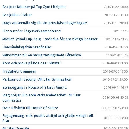
Bra prestationer på Top Gym i Belgien
2016-11-29 13:00
Bra jobbat i Falun!
2016-11-29 11:30
Dags att anmäla sig till vinterns bästa lägerdagar!
2016-11-18 20:00
Fler succéer: lägerverksamheterna!
2016-11-15
Mycket lyckad Cup-helg - tack alla för era viktiga insatser!
2016-11-14 11:25
Livesändning från Grenfinaler
2016-11-13 12:50
Välkommen till en härlig tävlingshelg i Åkeshov!
2016-11-11 15:15
Kom och prova på hos oss i Vinsta!
2016-10-03 21:00
Trygghet i träningen
2016-09-25 18:30
Parkour och tricking i All Star Gymnastics!
2016-09-24 23:00
Bamsegympa i House of Stars i Vinsta
2016-09-11 16:47
Idag börjar Elin som verksamhetschef i All Star
2016-09-05 19:25
Gymnastics
Över tröskeln till House of Stars!
2016-07-02 21:00
Engagemang, etik, positiv attityd och glädje viktigt i All
2016-06-15 13:00
Star
All Star Open #4
2016-06-12 21:29