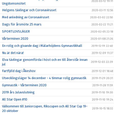
2020-03-12 19:11
Ungdomsmötet
Helgens tävlingar och Coronaviruset
2020-03-11 12:56
Med anledning av Coronaviruset
2020-03-02 22:50
Dags för årsmöte 25 mars
2020-02-22 11:21
SPORTLOVSLÄGER
2020-02-05 22:18
Vårterminen 2020
2020-01-08 21:26
En rolig och givande dag i Mälarhöjdens Gymnastikhall
2019-12-19 22:40
Nu är det nära!
2019-12-09 11:37
Elva tävlingar genomförda i höst och en till återstår innan
2019-12-03 22:39
jul
Fartfylld dag i Åkeshov
2019-12-01 18:48
Utvecklingsläger 14 december - 4 timmar rolig gymnastik
2019-11-29 20:31
Gymnastik - Vårterminen 2020
2019-11-28 11:59
2019 års Julavslutning
2019-11-10 19:30
All Star Open #10
2019-11-10 19:24
Välkommen till Juniorcupen, Rikscupen och All Star Cup 19-
2019-10-15 18:32
20 oktober