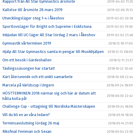
Rapport från All Star Gymnastics årsmöte
2019-04-02 11:35
Kallelse till årsmöte 28 mars 2019
2019-03-06 15:13
Utvecklingsläger steg 1-4 i Åkeshov
2019-03-03 20:18
Sportlovsläger för Bright och Supreme i Eskilstuna
2019-03-03 19:50
Inbjudan till UC-läger All Star lördag 2 mars i Åkeshov
2019-02-03 21:48
Gymnastik vårterminen 2019
2018-12-18 17:00
Hjälp All Star Gymnastics samla in pengar till Musikhjälpen
2018-12-13 08:00
Om ett besök i Gärdeshallen
2018-12-11 21:37
Tävlingssäsongen har startat!
2018-10-22 10:40
Kärt återseende och ett unikt samarbete
2018-10-08 22:44
Marcela på Världscup i Ungern
2018-09-24 18:09
HÖSTTERMINEN 2018 närmar sig och här är datum att
2018-06-30 22:42
hålla kolla på!
Challenge Cup - uttagning till Nordiska Mästerskapen
2018-05-24 18:06
Vill du bli en av våra ledare?
2018-05-16 18:36
Terminsavslutning lördag 26 maj
2018-05-14 21:05
Riksfinal Femman och Sexan
2018-05-04 23:10