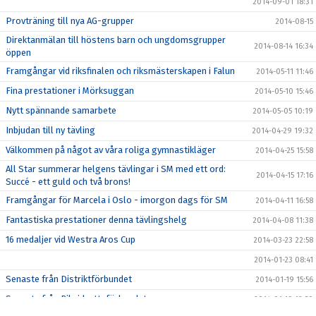
2014-09-01 18:31
Provträning till nya AG-grupper
2014-08-15
Direktanmälan till höstens barn och ungdomsgrupper
2014-08-14 16:34
öppen
Framgångar vid riksfinalen och riksmästerskapen i Falun
2014-05-11 11:46
Fina prestationer i Mörksuggan
2014-05-10 15:46
Nytt spännande samarbete
2014-05-05 10:19
Inbjudan till ny tävling
2014-04-29 19:32
Välkommen på något av våra roliga gymnastikläger
2014-04-25 15:58
All Star summerar helgens tävlingar i SM med ett ord:
2014-04-15 17:16
Succé - ett guld och två brons!
Framgångar för Marcela i Oslo - imorgon dags för SM
2014-04-11 16:58
Fantastiska prestationer denna tävlingshelg
2014-04-08 11:38
16 medaljer vid Westra Aros Cup
2014-03-23 22:58
2014-01-23 08:41
Senaste från Distriktförbundet
2014-01-19 15:56
Senaste från Riksidrottsförbundet
2014-01-19 12:50