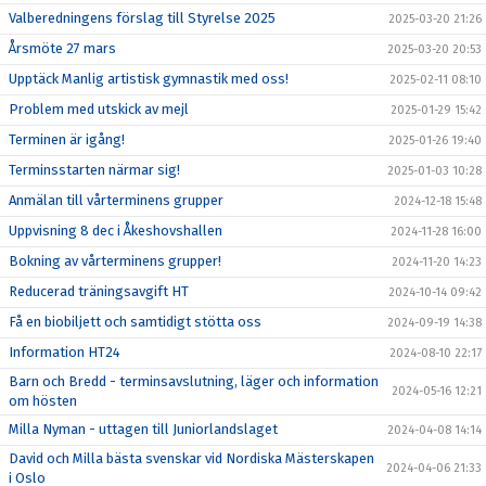
Valberedningens förslag till Styrelse 2025
2025-03-20 21:26
Årsmöte 27 mars
2025-03-20 20:53
Upptäck Manlig artistisk gymnastik med oss!
2025-02-11 08:10
Problem med utskick av mejl
2025-01-29 15:42
Terminen är igång!
2025-01-26 19:40
Terminsstarten närmar sig!
2025-01-03 10:28
Anmälan till vårterminens grupper
2024-12-18 15:48
Uppvisning 8 dec i Åkeshovshallen
2024-11-28 16:00
Bokning av vårterminens grupper!
2024-11-20 14:23
Reducerad träningsavgift HT
2024-10-14 09:42
Få en biobiljett och samtidigt stötta oss
2024-09-19 14:38
Information HT24
2024-08-10 22:17
Barn och Bredd - terminsavslutning, läger och information
2024-05-16 12:21
om hösten
Milla Nyman - uttagen till Juniorlandslaget
2024-04-08 14:14
David och Milla bästa svenskar vid Nordiska Mästerskapen
2024-04-06 21:33
i Oslo