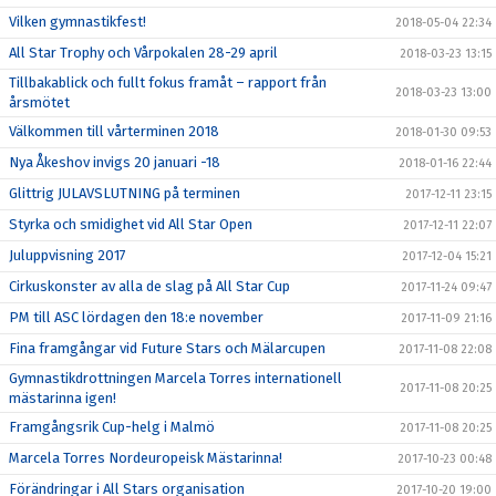
Vilken gymnastikfest!
2018-05-04 22:34
All Star Trophy och Vårpokalen 28-29 april
2018-03-23 13:15
Tillbakablick och fullt fokus framåt – rapport från
2018-03-23 13:00
årsmötet
Välkommen till vårterminen 2018
2018-01-30 09:53
Nya Åkeshov invigs 20 januari -18
2018-01-16 22:44
Glittrig JULAVSLUTNING på terminen
2017-12-11 23:15
Styrka och smidighet vid All Star Open
2017-12-11 22:07
Juluppvisning 2017
2017-12-04 15:21
Cirkuskonster av alla de slag på All Star Cup
2017-11-24 09:47
PM till ASC lördagen den 18:e november
2017-11-09 21:16
Fina framgångar vid Future Stars och Mälarcupen
2017-11-08 22:08
Gymnastikdrottningen Marcela Torres internationell
2017-11-08 20:25
mästarinna igen!
Framgångsrik Cup-helg i Malmö
2017-11-08 20:25
Marcela Torres Nordeuropeisk Mästarinna!
2017-10-23 00:48
Förändringar i All Stars organisation
2017-10-20 19:00