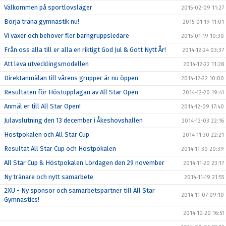
Välkommen på sportlovsläger
2015-02-09 11:27
Börja träna gymnastik nu!
2015-01-19 11:01
Vi växer och behöver fler barngruppsledare
2015-01-19 10:30
Från oss alla till er alla en riktigt God Jul & Gott Nytt År!
2014-12-24 03:37
Att leva utvecklingsmodellen
2014-12-22 11:28
Direktanmälan till vårens grupper är nu öppen
2014-12-22 10:00
Resultaten för Höstupplagan av All Star Open
2014-12-20 19:41
Anmäl er till All Star Open!
2014-12-09 17:40
Julavslutning den 13 december i Åkeshovshallen
2014-12-03 22:16
Höstpokalen och All Star Cup
2014-11-30 22:21
Resultat All Star Cup och Höstpokalen
2014-11-30 20:39
All Star Cup & Höstpokalen Lördagen den 29 november
2014-11-20 23:17
Ny tränare och nytt samarbete
2014-11-19 21:55
2XU - Ny sponsor och samarbetspartner till All Star
2014-11-07 09:10
Gymnastics!
2014-10-20 16:51