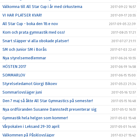
Välkomna till All Star Cup i år med cirkustema
2017-09-22 16:57
VI HAR PLATSER KVAR!
2017-09-17 20:55
All Star Cup - boka den 18:e nov
2017-09-05 22:39
Kom och prata gymnastik med oss!
2017-08-25 17:21
Snart släpper vi alla obokade platser!
2017-07-27 21:11
SM och Junior SM i Borås
2017-07-03 22:41
Nya styrelsemedlemmar
2017-06-26 10:55
HÖSTEN 2017
2017-06-19 14:58
SOMMARLOV
2017-06-15 15:00
Styrelseledamot Giorgi Bikoev
2017-05-23 21:34
Sommarlovsläger juni
2017-05-16 12:57
Den 7 maj så åkte All Star Gymnastics på semester!
2017-05-15 16:48
Nya ordföranden Susanne Dannstedt presenterar sig
2017-05-12 16:51
Gymnastik hela helgen som kommer!
2017-05-03 15:48
Vårpokalen i Leksand 29-30 april
2017-05-01 14:46
Välkommen på Påsklovsläger
2017-03-27 15:42