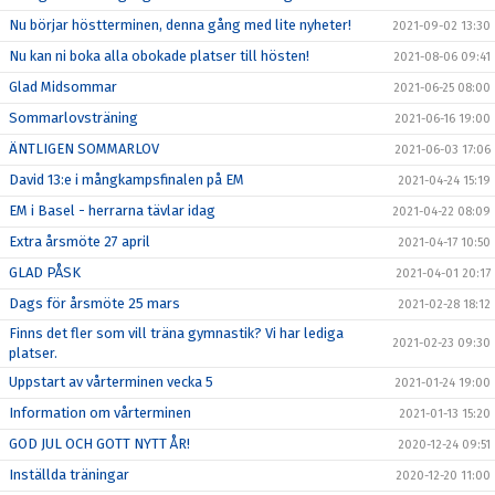
Nu börjar höstterminen, denna gång med lite nyheter!
2021-09-02 13:30
Nu kan ni boka alla obokade platser till hösten!
2021-08-06 09:41
Glad Midsommar
2021-06-25 08:00
Sommarlovsträning
2021-06-16 19:00
ÄNTLIGEN SOMMARLOV
2021-06-03 17:06
David 13:e i mångkampsfinalen på EM
2021-04-24 15:19
EM i Basel - herrarna tävlar idag
2021-04-22 08:09
Extra årsmöte 27 april
2021-04-17 10:50
GLAD PÅSK
2021-04-01 20:17
Dags för årsmöte 25 mars
2021-02-28 18:12
Finns det fler som vill träna gymnastik? Vi har lediga
2021-02-23 09:30
platser.
Uppstart av vårterminen vecka 5
2021-01-24 19:00
Information om vårterminen
2021-01-13 15:20
GOD JUL OCH GOTT NYTT ÅR!
2020-12-24 09:51
Inställda träningar
2020-12-20 11:00