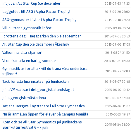
Inbjudan All Star Cup 5:e december
2015-09-23 19:23
Lagguldet till ASG i Alpha Factor Trophy!
2015-09-20 21:02
ASG-gymnaster tävlar i Alpha Factor Trophy
2015-09-18 22:20
Vill du träna gymnastik i höst
2015-09-06 19:51
Idrottens dag i Hagaparken den 6:e september
2015-09-05 20:53
All Star Cup den 5:e december i Åkeshov
2015-09-03 17:05
Välkomna, alla stjärnor!
2015-08-24 21:50
Vi önskar alla en härlig sommar
2015-07-03 19:00
Gymnastik är för alla - vill du träna våra underbara
2015-06-22 17:03
stjärnor!
Tack för alla fina insatser på Junibacken!
2015-06-07 20:48
Julia VM-satsar i det georgiska landslaget
2015-06-07 10:12
Julia georgisk mästarinna
2015-06-02 17:00
Tatjana Bergwall ny tränare i All Star Gymnastics
2015-06-02 11:07
Nu är anmälan öppen för elever på Campus Manilla
2015-05-27 19:27
Kom och se All Star Gymnastics på Junibackens
2015-05-24 21:00
Barnkulturfestival 6 - 7 juni