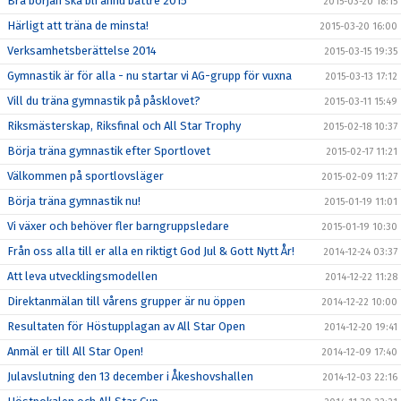
Bra början ska bli ännu bättre 2015
2015-03-20 18:15
Härligt att träna de minsta!
2015-03-20 16:00
Verksamhetsberättelse 2014
2015-03-15 19:35
Gymnastik är för alla - nu startar vi AG-grupp för vuxna
2015-03-13 17:12
Vill du träna gymnastik på påsklovet?
2015-03-11 15:49
Riksmästerskap, Riksfinal och All Star Trophy
2015-02-18 10:37
Börja träna gymnastik efter Sportlovet
2015-02-17 11:21
Välkommen på sportlovsläger
2015-02-09 11:27
Börja träna gymnastik nu!
2015-01-19 11:01
Vi växer och behöver fler barngruppsledare
2015-01-19 10:30
Från oss alla till er alla en riktigt God Jul & Gott Nytt År!
2014-12-24 03:37
Att leva utvecklingsmodellen
2014-12-22 11:28
Direktanmälan till vårens grupper är nu öppen
2014-12-22 10:00
Resultaten för Höstupplagan av All Star Open
2014-12-20 19:41
Anmäl er till All Star Open!
2014-12-09 17:40
Julavslutning den 13 december i Åkeshovshallen
2014-12-03 22:16