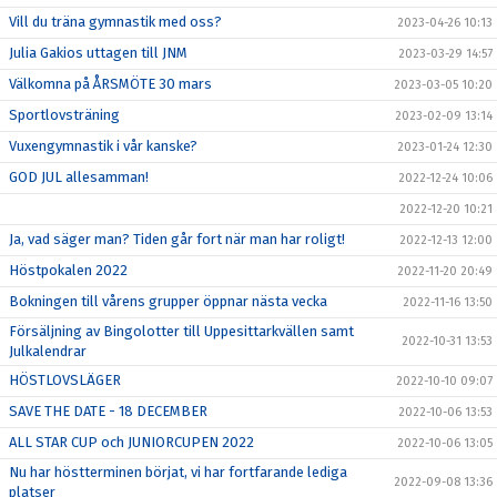
Vill du träna gymnastik med oss?
2023-04-26 10:13
Julia Gakios uttagen till JNM
2023-03-29 14:57
Välkomna på ÅRSMÖTE 30 mars
2023-03-05 10:20
Sportlovsträning
2023-02-09 13:14
Vuxengymnastik i vår kanske?
2023-01-24 12:30
GOD JUL allesamman!
2022-12-24 10:06
2022-12-20 10:21
Ja, vad säger man? Tiden går fort när man har roligt!
2022-12-13 12:00
Höstpokalen 2022
2022-11-20 20:49
Bokningen till vårens grupper öppnar nästa vecka
2022-11-16 13:50
Försäljning av Bingolotter till Uppesittarkvällen samt
2022-10-31 13:53
Julkalendrar
HÖSTLOVSLÄGER
2022-10-10 09:07
SAVE THE DATE - 18 DECEMBER
2022-10-06 13:53
ALL STAR CUP och JUNIORCUPEN 2022
2022-10-06 13:05
Nu har höstterminen börjat, vi har fortfarande lediga
2022-09-08 13:36
platser