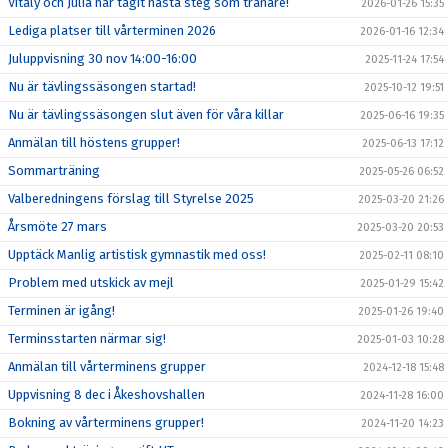
Vitaly och Julia har tagit nästa steg som tränare!
2026-01-26 15:35
Lediga platser till vårterminen 2026
2026-01-16 12:34
Juluppvisning 30 nov 14:00-16:00
2025-11-24 17:54
Nu är tävlingssäsongen startad!
2025-10-12 19:51
Nu är tävlingssäsongen slut även för våra killar
2025-06-16 19:35
Anmälan till höstens grupper!
2025-06-13 17:12
Sommarträning
2025-05-26 06:52
Valberedningens förslag till Styrelse 2025
2025-03-20 21:26
Årsmöte 27 mars
2025-03-20 20:53
Upptäck Manlig artistisk gymnastik med oss!
2025-02-11 08:10
Problem med utskick av mejl
2025-01-29 15:42
Terminen är igång!
2025-01-26 19:40
Terminsstarten närmar sig!
2025-01-03 10:28
Anmälan till vårterminens grupper
2024-12-18 15:48
Uppvisning 8 dec i Åkeshovshallen
2024-11-28 16:00
Bokning av vårterminens grupper!
2024-11-20 14:23