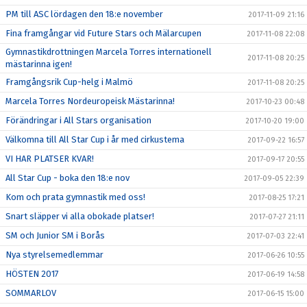
PM till ASC lördagen den 18:e november
2017-11-09 21:16
Fina framgångar vid Future Stars och Mälarcupen
2017-11-08 22:08
Gymnastikdrottningen Marcela Torres internationell
2017-11-08 20:25
mästarinna igen!
Framgångsrik Cup-helg i Malmö
2017-11-08 20:25
Marcela Torres Nordeuropeisk Mästarinna!
2017-10-23 00:48
Förändringar i All Stars organisation
2017-10-20 19:00
Välkomna till All Star Cup i år med cirkustema
2017-09-22 16:57
VI HAR PLATSER KVAR!
2017-09-17 20:55
All Star Cup - boka den 18:e nov
2017-09-05 22:39
Kom och prata gymnastik med oss!
2017-08-25 17:21
Snart släpper vi alla obokade platser!
2017-07-27 21:11
SM och Junior SM i Borås
2017-07-03 22:41
Nya styrelsemedlemmar
2017-06-26 10:55
HÖSTEN 2017
2017-06-19 14:58
SOMMARLOV
2017-06-15 15:00