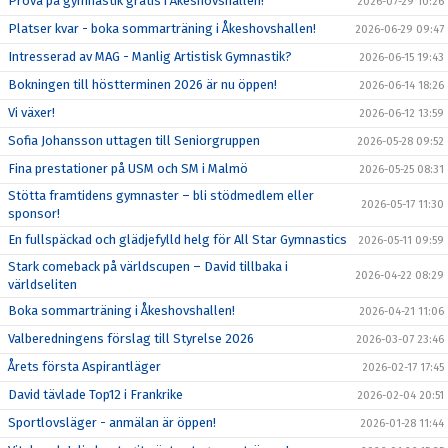
Prova på gymnastik gratis i Åkeshovshallen!
2026-07-29 10:26
Platser kvar - boka sommarträning i Åkeshovshallen!
2026-06-29 09:47
Intresserad av MAG - Manlig Artistisk Gymnastik?
2026-06-15 19:43
Bokningen till höstterminen 2026 är nu öppen!
2026-06-14 18:26
Vi växer!
2026-06-12 13:59
Sofia Johansson uttagen till Seniorgruppen
2026-05-28 09:52
Fina prestationer på USM och SM i Malmö
2026-05-25 08:31
Stötta framtidens gymnaster – bli stödmedlem eller
2026-05-17 11:30
sponsor!
En fullspäckad och glädjefylld helg för All Star Gymnastics
2026-05-11 09:59
Stark comeback på världscupen – David tillbaka i
2026-04-22 08:29
världseliten
Boka sommarträning i Åkeshovshallen!
2026-04-21 11:06
Valberedningens förslag till Styrelse 2026
2026-03-07 23:46
Årets första Aspirantläger
2026-02-17 17:45
David tävlade Top12 i Frankrike
2026-02-04 20:51
Sportlovsläger - anmälan är öppen!
2026-01-28 11:44