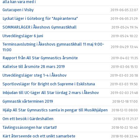
alla kan vara med i
Gutacupen i Visby
2019-06-05 22:07
Lyckat läger i Göteborg för "Aspiranterna"
2019-06-05 21:29
SOMMARLÄGER i Åkeshovs Gymnastikhall
2019-05-24 19:14
Utvecklingsläger 6 juni
2019-05-24 10:22
Terminsavslutning i Åkeshovs gymnastikhall 11 maj 9:00-
2019-04-29 13:44
11:00
Rapport från All Star Gymnastics årsmöte
2019-04-02 11:35
Kallelse till årsmöte 28 mars 2019
2019-03-06 15:13
Utvecklingsläger steg 1-4 i Åkeshov
2019-03-03 20:18
Sportlovsläger för Bright och Supreme i Eskilstuna
2019-03-03 19:50
Inbjudan till UC-läger All Star lördag 2 mars i Åkeshov
2019-02-03 21:48
Gymnastik vårterminen 2019
2018-12-18 17:00
Hjälp All Star Gymnastics samla in pengar till Musikhjälpen
2018-12-13 08:00
Om ett besök i Gärdeshallen
2018-12-11 21:37
Tävlingssäsongen har startat!
2018-10-22 10:40
Kärt återseende och ett unikt samarbete
2018-10-08 22:44