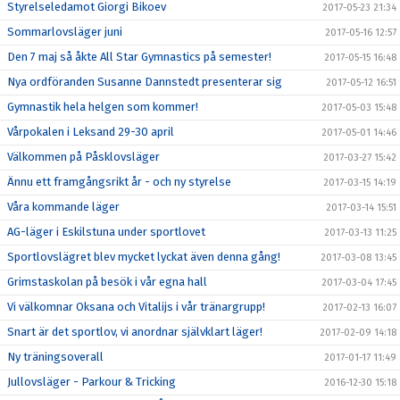
Styrelseledamot Giorgi Bikoev
2017-05-23 21:34
Sommarlovsläger juni
2017-05-16 12:57
Den 7 maj så åkte All Star Gymnastics på semester!
2017-05-15 16:48
Nya ordföranden Susanne Dannstedt presenterar sig
2017-05-12 16:51
Gymnastik hela helgen som kommer!
2017-05-03 15:48
Vårpokalen i Leksand 29-30 april
2017-05-01 14:46
Välkommen på Påsklovsläger
2017-03-27 15:42
Ännu ett framgångsrikt år - och ny styrelse
2017-03-15 14:19
Våra kommande läger
2017-03-14 15:51
AG-läger i Eskilstuna under sportlovet
2017-03-13 11:25
Sportlovslägret blev mycket lyckat även denna gång!
2017-03-08 13:45
Grimstaskolan på besök i vår egna hall
2017-03-04 17:45
Vi välkomnar Oksana och Vitalijs i vår tränargrupp!
2017-02-13 16:07
Snart är det sportlov, vi anordnar självklart läger!
2017-02-09 14:18
Ny träningsoverall
2017-01-17 11:49
Jullovsläger - Parkour & Tricking
2016-12-30 15:18