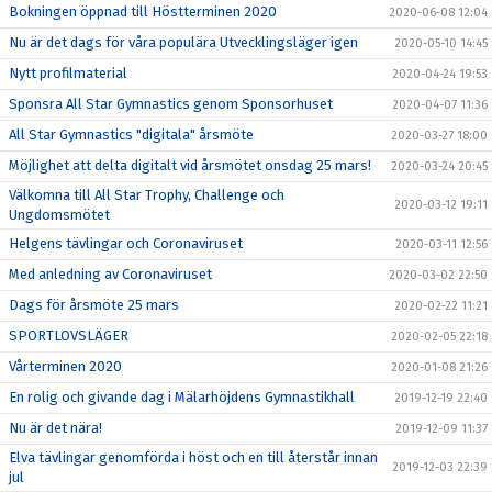
Bokningen öppnad till Höstterminen 2020
2020-06-08 12:04
Nu är det dags för våra populära Utvecklingsläger igen
2020-05-10 14:45
Nytt profilmaterial
2020-04-24 19:53
Sponsra All Star Gymnastics genom Sponsorhuset
2020-04-07 11:36
All Star Gymnastics "digitala" årsmöte
2020-03-27 18:00
Möjlighet att delta digitalt vid årsmötet onsdag 25 mars!
2020-03-24 20:45
Välkomna till All Star Trophy, Challenge och
2020-03-12 19:11
Ungdomsmötet
Helgens tävlingar och Coronaviruset
2020-03-11 12:56
Med anledning av Coronaviruset
2020-03-02 22:50
Dags för årsmöte 25 mars
2020-02-22 11:21
SPORTLOVSLÄGER
2020-02-05 22:18
Vårterminen 2020
2020-01-08 21:26
En rolig och givande dag i Mälarhöjdens Gymnastikhall
2019-12-19 22:40
Nu är det nära!
2019-12-09 11:37
Elva tävlingar genomförda i höst och en till återstår innan
2019-12-03 22:39
jul