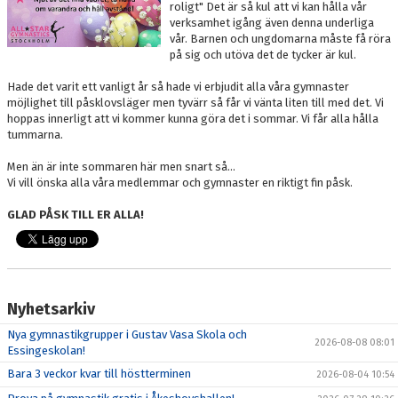
roligt" Det är så kul att vi kan hålla vår
DOKUMENT
verksamhet igång även denna underliga
vår. Barnen och ungdomarna måste få röra
BOKNING
på sig och utöva det de tycker är kul.
Hade det varit ett vanligt år så hade vi erbjudit alla våra gymnaster
FRITIDSKORTET
möjlighet till påsklovsläger men tyvärr så får vi vänta liten till med det. Vi
hoppas innerligt att vi kommer kunna göra det i sommar. Vi får alla hålla
VÅRA GULDSTÖDMEDLEMMAR
tummarna.
Men än är inte sommaren här men snart så...
Vi vill önska alla våra medlemmar och gymnaster en riktigt fin påsk.
GLAD PÅSK TILL ER ALLA!
Nyhetsarkiv
Nya gymnastikgrupper i Gustav Vasa Skola och
2026-08-08 08:01
Essingeskolan!
Bara 3 veckor kvar till höstterminen
2026-08-04 10:54