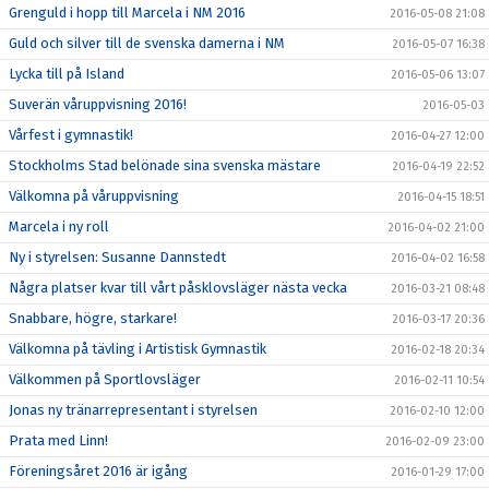
Grenguld i hopp till Marcela i NM 2016
2016-05-08 21:08
Guld och silver till de svenska damerna i NM
2016-05-07 16:38
Lycka till på Island
2016-05-06 13:07
Suverän våruppvisning 2016!
2016-05-03
Vårfest i gymnastik!
2016-04-27 12:00
Stockholms Stad belönade sina svenska mästare
2016-04-19 22:52
Välkomna på våruppvisning
2016-04-15 18:51
Marcela i ny roll
2016-04-02 21:00
Ny i styrelsen: Susanne Dannstedt
2016-04-02 16:58
Några platser kvar till vårt påsklovsläger nästa vecka
2016-03-21 08:48
Snabbare, högre, starkare!
2016-03-17 20:36
Välkomna på tävling i Artistisk Gymnastik
2016-02-18 20:34
Välkommen på Sportlovsläger
2016-02-11 10:54
Jonas ny tränarrepresentant i styrelsen
2016-02-10 12:00
Prata med Linn!
2016-02-09 23:00
Föreningsåret 2016 är igång
2016-01-29 17:00