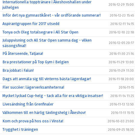
Internationella topptränare i Åkeshovshallen under
2016-12-29 15:00
julhelgen
Inför det nya gymnastikåret - vår ordförande summerar!
2016-12-23 15:45
Aspirantgruppen för 2017 utsedd
2016-12-11 14:15
Tonya och Oleg totalsegrare i All Star Open
2016-12-10 22:18
Juluppvisning och All Star Open samma dag - vilken
2016-12-05 20:17
säsongsfinal!
På återseende, Tatjana!
2016-11-30 21:16
Bra prestationer på Top Gym i Belgien
2016-11-29 13:00
Bra jobbat i Falun!
2016-11-29 11:30
Dags att anmäla sig till vinterns bästa lägerdagar!
2016-11-18 20:00
Fler succéer: lägerverksamheterna!
2016-11-15
Mycket lyckad Cup-helg - tack alla för era viktiga insatser!
2016-11-14 11:25
Livesändning från Grenfinaler
2016-11-13 12:50
Välkommen till en härlig tävlingshelg i Åkeshov!
2016-11-11 15:15
Kom och prova på hos oss i Vinsta!
2016-10-03 21:00
Trygghet i träningen
2016-09-25 18:30