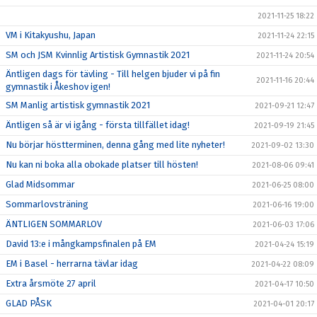
2021-11-25 18:22
VM i Kitakyushu, Japan
2021-11-24 22:15
SM och JSM Kvinnlig Artistisk Gymnastik 2021
2021-11-24 20:54
Äntligen dags för tävling - Till helgen bjuder vi på fin
2021-11-16 20:44
gymnastik i Åkeshov igen!
SM Manlig artistisk gymnastik 2021
2021-09-21 12:47
Äntligen så är vi igång - första tillfället idag!
2021-09-19 21:45
Nu börjar höstterminen, denna gång med lite nyheter!
2021-09-02 13:30
Nu kan ni boka alla obokade platser till hösten!
2021-08-06 09:41
Glad Midsommar
2021-06-25 08:00
Sommarlovsträning
2021-06-16 19:00
ÄNTLIGEN SOMMARLOV
2021-06-03 17:06
David 13:e i mångkampsfinalen på EM
2021-04-24 15:19
EM i Basel - herrarna tävlar idag
2021-04-22 08:09
Extra årsmöte 27 april
2021-04-17 10:50
GLAD PÅSK
2021-04-01 20:17