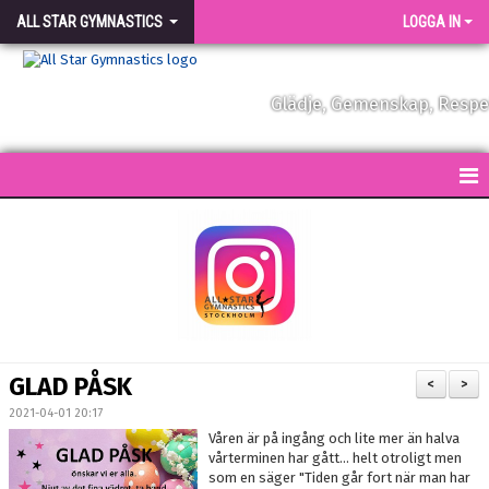
ALL STAR GYMNASTICS
LOGGA IN
Glädje, Gemenskap, Resp
START
KONTAKT
NYHETER
FÖRENINGEN
GLAD PÅSK
<
>
VÅRA TRÄNARE
2021-04-01 20:17
Våren är på ingång och lite mer än halva
FÖRENINGSKLÄDER
vårterminen har gått... helt otroligt men
som en säger "Tiden går fort när man har