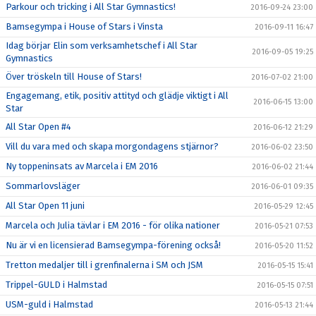
Parkour och tricking i All Star Gymnastics!
2016-09-24 23:00
Bamsegympa i House of Stars i Vinsta
2016-09-11 16:47
Idag börjar Elin som verksamhetschef i All Star
2016-09-05 19:25
Gymnastics
Över tröskeln till House of Stars!
2016-07-02 21:00
Engagemang, etik, positiv attityd och glädje viktigt i All
2016-06-15 13:00
Star
All Star Open #4
2016-06-12 21:29
Vill du vara med och skapa morgondagens stjärnor?
2016-06-02 23:50
Ny toppeninsats av Marcela i EM 2016
2016-06-02 21:44
Sommarlovsläger
2016-06-01 09:35
All Star Open 11 juni
2016-05-29 12:45
Marcela och Julia tävlar i EM 2016 - för olika nationer
2016-05-21 07:53
Nu är vi en licensierad Bamsegympa-förening också!
2016-05-20 11:52
Tretton medaljer till i grenfinalerna i SM och JSM
2016-05-15 15:41
Trippel-GULD i Halmstad
2016-05-15 07:51
USM-guld i Halmstad
2016-05-13 21:44