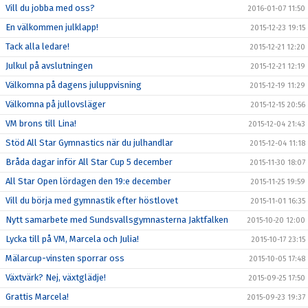
Vill du jobba med oss?
2016-01-07 11:50
En välkommen julklapp!
2015-12-23 19:15
Tack alla ledare!
2015-12-21 12:20
Julkul på avslutningen
2015-12-21 12:19
Välkomna på dagens juluppvisning
2015-12-19 11:29
Välkomna på jullovsläger
2015-12-15 20:56
VM brons till Lina!
2015-12-04 21:43
Stöd All Star Gymnastics när du julhandlar
2015-12-04 11:18
Bråda dagar inför All Star Cup 5 december
2015-11-30 18:07
All Star Open lördagen den 19:e december
2015-11-25 19:59
Vill du börja med gymnastik efter höstlovet
2015-11-01 16:35
Nytt samarbete med Sundsvallsgymnasterna Jaktfalken
2015-10-20 12:00
Lycka till på VM, Marcela och Julia!
2015-10-17 23:15
Mälarcup-vinsten sporrar oss
2015-10-05 17:48
Växtvärk? Nej, växtglädje!
2015-09-25 17:50
Grattis Marcela!
2015-09-23 19:37