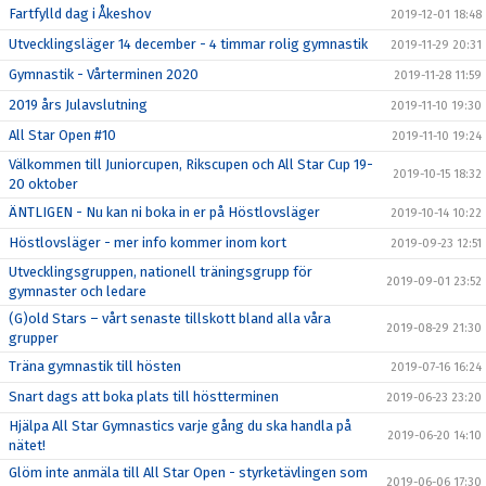
Fartfylld dag i Åkeshov
2019-12-01 18:48
Utvecklingsläger 14 december - 4 timmar rolig gymnastik
2019-11-29 20:31
Gymnastik - Vårterminen 2020
2019-11-28 11:59
2019 års Julavslutning
2019-11-10 19:30
All Star Open #10
2019-11-10 19:24
Välkommen till Juniorcupen, Rikscupen och All Star Cup 19-
2019-10-15 18:32
20 oktober
ÄNTLIGEN - Nu kan ni boka in er på Höstlovsläger
2019-10-14 10:22
Höstlovsläger - mer info kommer inom kort
2019-09-23 12:51
Utvecklingsgruppen, nationell träningsgrupp för
2019-09-01 23:52
gymnaster och ledare
(G)old Stars – vårt senaste tillskott bland alla våra
2019-08-29 21:30
grupper
Träna gymnastik till hösten
2019-07-16 16:24
Snart dags att boka plats till höstterminen
2019-06-23 23:20
Hjälpa All Star Gymnastics varje gång du ska handla på
2019-06-20 14:10
nätet!
Glöm inte anmäla till All Star Open - styrketävlingen som
2019-06-06 17:30