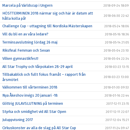
Marcela på Världscup i Ungern
2018-09-24 18:09
HÖSTTERMINEN 2018 närmar sig och här är datum att
2018-06-30 22:42
hålla kolla på!
Challenge Cup - uttagning till Nordiska Mästerskapen
2018-05-24 18:06
Vill du bli en av våra ledare?
2018-05-16 18:36
Terminsavslutning lördag 26 maj
2018-05-14 21:05
Riksfinal Femman och Sexan
2018-05-04 23:10
Vilken gymnastikfest!
2018-05-04 22:34
All Star Trophy och Vårpokalen 28-29 april
2018-03-23 13:15
Tillbakablick och fullt fokus framåt – rapport från
2018-03-23 13:00
årsmötet
Välkommen till vårterminen 2018
2018-01-30 09:53
Nya Åkeshov invigs 20 januari -18
2018-01-16 22:44
Glittrig JULAVSLUTNING på terminen
2017-12-11 23:15
Styrka och smidighet vid All Star Open
2017-12-11 22:07
Juluppvisning 2017
2017-12-04 15:21
Cirkuskonster av alla de slag på All Star Cup
2017-11-24 09:47