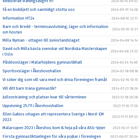
Reducerad träningsavgift HT
2024-10-14 09:42
Få en biobiljett och samtidigt stötta oss
2024-09-19 14:38
Information HT24
2024-08-10 22:17
Barn och Bredd - terminsavslutning, läger och information
2024-05-16 12:21
om hösten
Milla Nyman - uttagen till Juniorlandslaget
2024-04-08 14:14
David och Milla bästa svenskar vid Nordiska Mästerskapen
2024-04-06 21:33
i Oslo
Påsklovsläger i Mälarhöjdens gymnastikhall
2024-03-24 14:40
Sportlovsläger i Åkeshovshallen
2024-02-18 08:18
Vi söker dig som vill vara med och driva föreningen framåt
2024-02-16 10:15
Vill ditt barn träna gymnastik?
2024-01-23 18:26
Jullovsträning och platser kvar till vårterminen
2023-12-18 20:28
Uppvisning 25/11 i Åkeshovshallen
2023-11-16 17:26
Ellen Gakios uttagen att representera Sverige i Nord-EM
2023-11-11 09:23
2023
Mälarcupen 2023 i Åkeshov, kom & heja på våra ASG-tjejer
2023-10-31 14:57
Första gymnastiktävlingen för våra pojkar i föreningen
2023-06-07 20:34