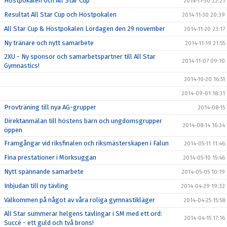
Höstpokalen och All Star Cup
2014-11-30 22:21
Resultat All Star Cup och Höstpokalen
2014-11-30 20:39
All Star Cup & Höstpokalen Lördagen den 29 november
2014-11-20 23:17
Ny tränare och nytt samarbete
2014-11-19 21:55
2XU - Ny sponsor och samarbetspartner till All Star
2014-11-07 09:10
Gymnastics!
2014-10-20 16:51
2014-09-01 18:31
Provträning till nya AG-grupper
2014-08-15
Direktanmälan till höstens barn och ungdomsgrupper
2014-08-14 16:34
öppen
Framgångar vid riksfinalen och riksmästerskapen i Falun
2014-05-11 11:46
Fina prestationer i Mörksuggan
2014-05-10 15:46
Nytt spännande samarbete
2014-05-05 10:19
Inbjudan till ny tävling
2014-04-29 19:32
Välkommen på något av våra roliga gymnastikläger
2014-04-25 15:58
All Star summerar helgens tävlingar i SM med ett ord:
2014-04-15 17:16
Succé - ett guld och två brons!