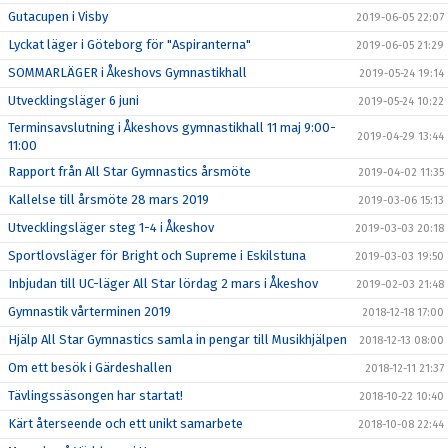
Gutacupen i Visby
2019-06-05 22:07
Lyckat läger i Göteborg för "Aspiranterna"
2019-06-05 21:29
SOMMARLÄGER i Åkeshovs Gymnastikhall
2019-05-24 19:14
Utvecklingsläger 6 juni
2019-05-24 10:22
Terminsavslutning i Åkeshovs gymnastikhall 11 maj 9:00-
2019-04-29 13:44
11:00
Rapport från All Star Gymnastics årsmöte
2019-04-02 11:35
Kallelse till årsmöte 28 mars 2019
2019-03-06 15:13
Utvecklingsläger steg 1-4 i Åkeshov
2019-03-03 20:18
Sportlovsläger för Bright och Supreme i Eskilstuna
2019-03-03 19:50
Inbjudan till UC-läger All Star lördag 2 mars i Åkeshov
2019-02-03 21:48
Gymnastik vårterminen 2019
2018-12-18 17:00
Hjälp All Star Gymnastics samla in pengar till Musikhjälpen
2018-12-13 08:00
Om ett besök i Gärdeshallen
2018-12-11 21:37
Tävlingssäsongen har startat!
2018-10-22 10:40
Kärt återseende och ett unikt samarbete
2018-10-08 22:44