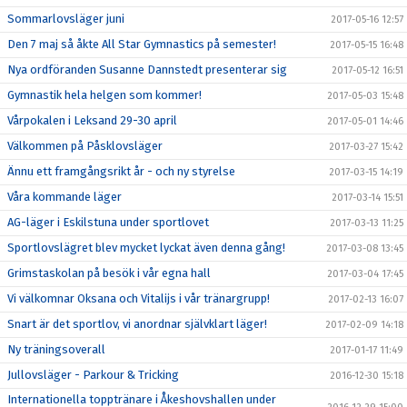
Sommarlovsläger juni
2017-05-16 12:57
Den 7 maj så åkte All Star Gymnastics på semester!
2017-05-15 16:48
Nya ordföranden Susanne Dannstedt presenterar sig
2017-05-12 16:51
Gymnastik hela helgen som kommer!
2017-05-03 15:48
Vårpokalen i Leksand 29-30 april
2017-05-01 14:46
Välkommen på Påsklovsläger
2017-03-27 15:42
Ännu ett framgångsrikt år - och ny styrelse
2017-03-15 14:19
Våra kommande läger
2017-03-14 15:51
AG-läger i Eskilstuna under sportlovet
2017-03-13 11:25
Sportlovslägret blev mycket lyckat även denna gång!
2017-03-08 13:45
Grimstaskolan på besök i vår egna hall
2017-03-04 17:45
Vi välkomnar Oksana och Vitalijs i vår tränargrupp!
2017-02-13 16:07
Snart är det sportlov, vi anordnar självklart läger!
2017-02-09 14:18
Ny träningsoverall
2017-01-17 11:49
Jullovsläger - Parkour & Tricking
2016-12-30 15:18
Internationella topptränare i Åkeshovshallen under