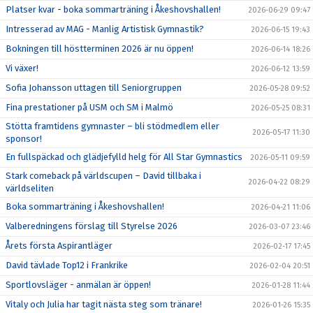
Platser kvar - boka sommarträning i Åkeshovshallen!
2026-06-29 09:47
Intresserad av MAG - Manlig Artistisk Gymnastik?
2026-06-15 19:43
Bokningen till höstterminen 2026 är nu öppen!
2026-06-14 18:26
Vi växer!
2026-06-12 13:59
Sofia Johansson uttagen till Seniorgruppen
2026-05-28 09:52
Fina prestationer på USM och SM i Malmö
2026-05-25 08:31
Stötta framtidens gymnaster – bli stödmedlem eller
2026-05-17 11:30
sponsor!
En fullspäckad och glädjefylld helg för All Star Gymnastics
2026-05-11 09:59
Stark comeback på världscupen – David tillbaka i
2026-04-22 08:29
världseliten
Boka sommarträning i Åkeshovshallen!
2026-04-21 11:06
Valberedningens förslag till Styrelse 2026
2026-03-07 23:46
Årets första Aspirantläger
2026-02-17 17:45
David tävlade Top12 i Frankrike
2026-02-04 20:51
Sportlovsläger - anmälan är öppen!
2026-01-28 11:44
Vitaly och Julia har tagit nästa steg som tränare!
2026-01-26 15:35