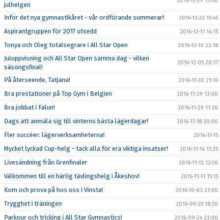
2016-12-29 15:00
julhelgen
Inför det nya gymnastikåret - vår ordförande summerar!
2016-12-23 15:45
Aspirantgruppen för 2017 utsedd
2016-12-11 14:15
Tonya och Oleg totalsegrare i All Star Open
2016-12-10 22:18
Juluppvisning och All Star Open samma dag - vilken
2016-12-05 20:17
säsongsfinal!
På återseende, Tatjana!
2016-11-30 21:16
Bra prestationer på Top Gym i Belgien
2016-11-29 13:00
Bra jobbat i Falun!
2016-11-29 11:30
Dags att anmäla sig till vinterns bästa lägerdagar!
2016-11-18 20:00
Fler succéer: lägerverksamheterna!
2016-11-15
Mycket lyckad Cup-helg - tack alla för era viktiga insatser!
2016-11-14 11:25
Livesändning från Grenfinaler
2016-11-13 12:50
Välkommen till en härlig tävlingshelg i Åkeshov!
2016-11-11 15:15
Kom och prova på hos oss i Vinsta!
2016-10-03 21:00
Trygghet i träningen
2016-09-25 18:30
Parkour och tricking i All Star Gymnastics!
2016-09-24 23:00