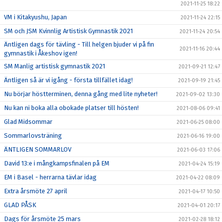
2021-11-25 18:22
VM i Kitakyushu, Japan
2021-11-24 22:15
SM och JSM Kvinnlig Artistisk Gymnastik 2021
2021-11-24 20:54
Äntligen dags för tävling - Till helgen bjuder vi på fin
2021-11-16 20:44
gymnastik i Åkeshov igen!
SM Manlig artistisk gymnastik 2021
2021-09-21 12:47
Äntligen så är vi igång - första tillfället idag!
2021-09-19 21:45
Nu börjar höstterminen, denna gång med lite nyheter!
2021-09-02 13:30
Nu kan ni boka alla obokade platser till hösten!
2021-08-06 09:41
Glad Midsommar
2021-06-25 08:00
Sommarlovsträning
2021-06-16 19:00
ÄNTLIGEN SOMMARLOV
2021-06-03 17:06
David 13:e i mångkampsfinalen på EM
2021-04-24 15:19
EM i Basel - herrarna tävlar idag
2021-04-22 08:09
Extra årsmöte 27 april
2021-04-17 10:50
GLAD PÅSK
2021-04-01 20:17
Dags för årsmöte 25 mars
2021-02-28 18:12