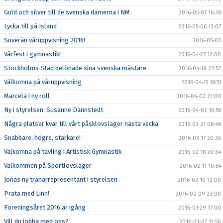
Guld och silver till de svenska damerna i NM
2016-05-07 16:38
Lycka till på Island
2016-05-06 13:07
Suverän våruppvisning 2016!
2016-05-03
Vårfest i gymnastik!
2016-04-27 12:00
Stockholms Stad belönade sina svenska mästare
2016-04-19 22:52
Välkomna på våruppvisning
2016-04-15 18:51
Marcela i ny roll
2016-04-02 21:00
Ny i styrelsen: Susanne Dannstedt
2016-04-02 16:58
Några platser kvar till vårt påsklovsläger nästa vecka
2016-03-21 08:48
Snabbare, högre, starkare!
2016-03-17 20:36
Välkomna på tävling i Artistisk Gymnastik
2016-02-18 20:34
Välkommen på Sportlovsläger
2016-02-11 10:54
Jonas ny tränarrepresentant i styrelsen
2016-02-10 12:00
Prata med Linn!
2016-02-09 23:00
Föreningsåret 2016 är igång
2016-01-29 17:00
Vill du jobba med oss?
2016-01-07 11:50