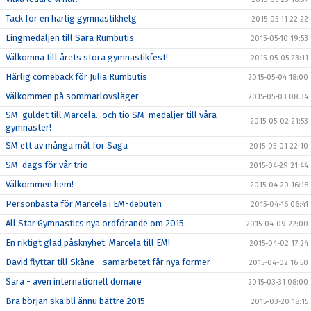
Tack för en härlig gymnastikhelg
2015-05-11 22:22
Lingmedaljen till Sara Rumbutis
2015-05-10 19:53
Välkomna till årets stora gymnastikfest!
2015-05-05 23:11
Härlig comeback för Julia Rumbutis
2015-05-04 18:00
Välkommen på sommarlovsläger
2015-05-03 08:34
SM-guldet till Marcela...och tio SM-medaljer till våra
2015-05-02 21:53
gymnaster!
SM ett av många mål för Saga
2015-05-01 22:10
SM-dags för vår trio
2015-04-29 21:44
Välkommen hem!
2015-04-20 16:18
Personbästa för Marcela i EM-debuten
2015-04-16 06:41
All Star Gymnastics nya ordförande om 2015
2015-04-09 22:00
En riktigt glad påsknyhet: Marcela till EM!
2015-04-02 17:24
David flyttar till Skåne - samarbetet får nya former
2015-04-02 16:50
Sara - även internationell domare
2015-03-31 08:00
Bra början ska bli ännu bättre 2015
2015-03-20 18:15