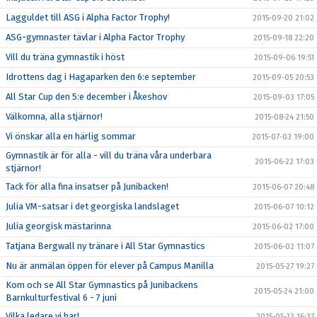
Lagguldet till ASG i Alpha Factor Trophy!
2015-09-20 21:02
ASG-gymnaster tävlar i Alpha Factor Trophy
2015-09-18 22:20
Vill du träna gymnastik i höst
2015-09-06 19:51
Idrottens dag i Hagaparken den 6:e september
2015-09-05 20:53
All Star Cup den 5:e december i Åkeshov
2015-09-03 17:05
Välkomna, alla stjärnor!
2015-08-24 21:50
Vi önskar alla en härlig sommar
2015-07-03 19:00
Gymnastik är för alla - vill du träna våra underbara
2015-06-22 17:03
stjärnor!
Tack för alla fina insatser på Junibacken!
2015-06-07 20:48
Julia VM-satsar i det georgiska landslaget
2015-06-07 10:12
Julia georgisk mästarinna
2015-06-02 17:00
Tatjana Bergwall ny tränare i All Star Gymnastics
2015-06-02 11:07
Nu är anmälan öppen för elever på Campus Manilla
2015-05-27 19:27
Kom och se All Star Gymnastics på Junibackens
2015-05-24 21:00
Barnkulturfestival 6 - 7 juni
Vilka ledare vi har!
2015-05-23 16:37