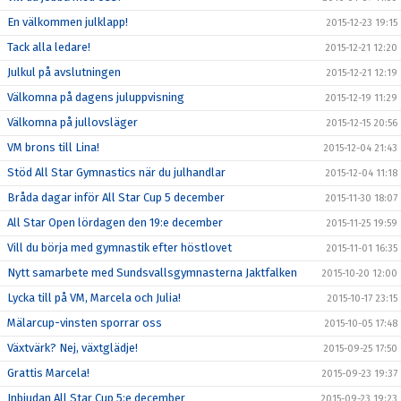
En välkommen julklapp!
2015-12-23 19:15
Tack alla ledare!
2015-12-21 12:20
Julkul på avslutningen
2015-12-21 12:19
Välkomna på dagens juluppvisning
2015-12-19 11:29
Välkomna på jullovsläger
2015-12-15 20:56
VM brons till Lina!
2015-12-04 21:43
Stöd All Star Gymnastics när du julhandlar
2015-12-04 11:18
Bråda dagar inför All Star Cup 5 december
2015-11-30 18:07
All Star Open lördagen den 19:e december
2015-11-25 19:59
Vill du börja med gymnastik efter höstlovet
2015-11-01 16:35
Nytt samarbete med Sundsvallsgymnasterna Jaktfalken
2015-10-20 12:00
Lycka till på VM, Marcela och Julia!
2015-10-17 23:15
Mälarcup-vinsten sporrar oss
2015-10-05 17:48
Växtvärk? Nej, växtglädje!
2015-09-25 17:50
Grattis Marcela!
2015-09-23 19:37
Inbjudan All Star Cup 5:e december
2015-09-23 19:23