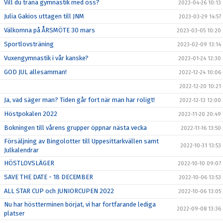
Vill du träna gymnastik med oss?
2023-04-26 10:13
Julia Gakios uttagen till JNM
2023-03-29 14:57
Välkomna på ÅRSMÖTE 30 mars
2023-03-05 10:20
Sportlovsträning
2023-02-09 13:14
Vuxengymnastik i vår kanske?
2023-01-24 12:30
GOD JUL allesamman!
2022-12-24 10:06
2022-12-20 10:21
Ja, vad säger man? Tiden går fort när man har roligt!
2022-12-13 12:00
Höstpokalen 2022
2022-11-20 20:49
Bokningen till vårens grupper öppnar nästa vecka
2022-11-16 13:50
Försäljning av Bingolotter till Uppesittarkvällen samt
2022-10-31 13:53
Julkalendrar
HÖSTLOVSLÄGER
2022-10-10 09:07
SAVE THE DATE - 18 DECEMBER
2022-10-06 13:53
ALL STAR CUP och JUNIORCUPEN 2022
2022-10-06 13:05
Nu har höstterminen börjat, vi har fortfarande lediga
2022-09-08 13:36
platser