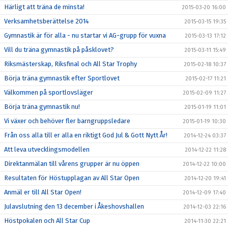
Härligt att träna de minsta!
2015-03-20 16:00
Verksamhetsberättelse 2014
2015-03-15 19:35
Gymnastik är för alla - nu startar vi AG-grupp för vuxna
2015-03-13 17:12
Vill du träna gymnastik på påsklovet?
2015-03-11 15:49
Riksmästerskap, Riksfinal och All Star Trophy
2015-02-18 10:37
Börja träna gymnastik efter Sportlovet
2015-02-17 11:21
Välkommen på sportlovsläger
2015-02-09 11:27
Börja träna gymnastik nu!
2015-01-19 11:01
Vi växer och behöver fler barngruppsledare
2015-01-19 10:30
Från oss alla till er alla en riktigt God Jul & Gott Nytt År!
2014-12-24 03:37
Att leva utvecklingsmodellen
2014-12-22 11:28
Direktanmälan till vårens grupper är nu öppen
2014-12-22 10:00
Resultaten för Höstupplagan av All Star Open
2014-12-20 19:41
Anmäl er till All Star Open!
2014-12-09 17:40
Julavslutning den 13 december i Åkeshovshallen
2014-12-03 22:16
Höstpokalen och All Star Cup
2014-11-30 22:21