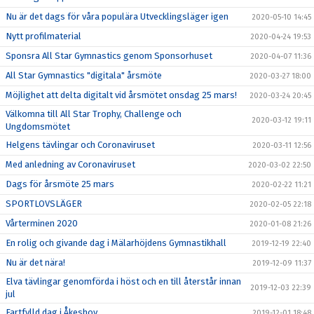
Nu är det dags för våra populära Utvecklingsläger igen
2020-05-10 14:45
Nytt profilmaterial
2020-04-24 19:53
Sponsra All Star Gymnastics genom Sponsorhuset
2020-04-07 11:36
All Star Gymnastics "digitala" årsmöte
2020-03-27 18:00
Möjlighet att delta digitalt vid årsmötet onsdag 25 mars!
2020-03-24 20:45
Välkomna till All Star Trophy, Challenge och
2020-03-12 19:11
Ungdomsmötet
Helgens tävlingar och Coronaviruset
2020-03-11 12:56
Med anledning av Coronaviruset
2020-03-02 22:50
Dags för årsmöte 25 mars
2020-02-22 11:21
SPORTLOVSLÄGER
2020-02-05 22:18
Vårterminen 2020
2020-01-08 21:26
En rolig och givande dag i Mälarhöjdens Gymnastikhall
2019-12-19 22:40
Nu är det nära!
2019-12-09 11:37
Elva tävlingar genomförda i höst och en till återstår innan
2019-12-03 22:39
jul
Fartfylld dag i Åkeshov
2019-12-01 18:48