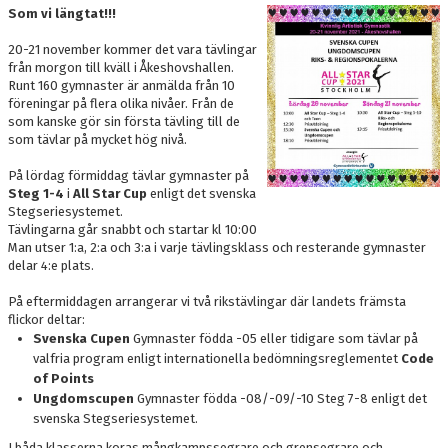
DOKUMENT
Som vi längtat!!!
20-21 november kommer det vara tävlingar
BOKNING
från morgon till kväll i Åkeshovshallen.
Runt 160 gymnaster är anmälda från 10
FRITIDSKORTET
föreningar på flera olika nivåer. Från de
som kanske gör sin första tävling till de
som tävlar på mycket hög nivå.
VÅRA GULDSTÖDMEDLEMMAR
På lördag förmiddag tävlar gymnaster på
Steg 1-4
i
All Star Cup
enligt det svenska
Stegseriesystemet.
Tävlingarna går snabbt och startar kl 10:00
Man utser 1:a, 2:a och 3:a i varje tävlingsklass och resterande gymnaster
delar 4:e plats.
På eftermiddagen arrangerar vi två rikstävlingar där landets främsta
flickor deltar:
Svenska Cupen
Gymnaster födda -05 eller tidigare som tävlar på
valfria program enligt internationella bedömningsreglementet
Code
of Points
Ungdomscupen
Gymnaster födda -08/-09/-10 Steg 7-8 enligt det
svenska Stegseriesystemet.
I båda klasserna koras mångkampssegrare och grensegrare och