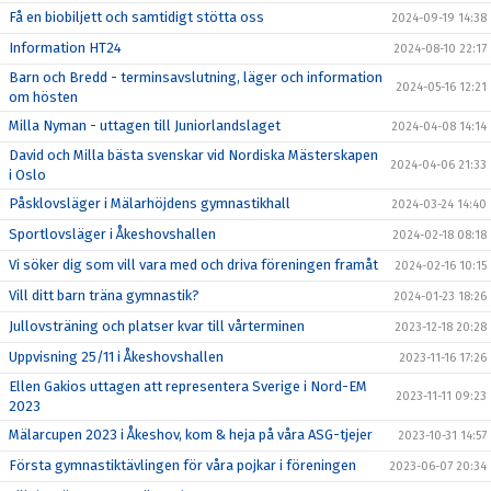
Få en biobiljett och samtidigt stötta oss
2024-09-19 14:38
Information HT24
2024-08-10 22:17
Barn och Bredd - terminsavslutning, läger och information
2024-05-16 12:21
om hösten
Milla Nyman - uttagen till Juniorlandslaget
2024-04-08 14:14
David och Milla bästa svenskar vid Nordiska Mästerskapen
2024-04-06 21:33
i Oslo
Påsklovsläger i Mälarhöjdens gymnastikhall
2024-03-24 14:40
Sportlovsläger i Åkeshovshallen
2024-02-18 08:18
Vi söker dig som vill vara med och driva föreningen framåt
2024-02-16 10:15
Vill ditt barn träna gymnastik?
2024-01-23 18:26
Jullovsträning och platser kvar till vårterminen
2023-12-18 20:28
Uppvisning 25/11 i Åkeshovshallen
2023-11-16 17:26
Ellen Gakios uttagen att representera Sverige i Nord-EM
2023-11-11 09:23
2023
Mälarcupen 2023 i Åkeshov, kom & heja på våra ASG-tjejer
2023-10-31 14:57
Första gymnastiktävlingen för våra pojkar i föreningen
2023-06-07 20:34