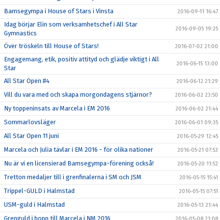
Bamsegympa i House of Stars i Vinsta
2016-09-11 16:47
Idag börjar Elin som verksamhetschef i All Star
2016-09-05 19:25
Gymnastics
Över tröskeln till House of Stars!
2016-07-02 21:00
Engagemang, etik, positiv attityd och glädje viktigt i All
2016-06-15 13:00
Star
All Star Open #4
2016-06-12 21:29
Vill du vara med och skapa morgondagens stjärnor?
2016-06-02 23:50
Ny toppeninsats av Marcela i EM 2016
2016-06-02 21:44
Sommarlovsläger
2016-06-01 09:35
All Star Open 11 juni
2016-05-29 12:45
Marcela och Julia tävlar i EM 2016 - för olika nationer
2016-05-21 07:53
Nu är vi en licensierad Bamsegympa-förening också!
2016-05-20 11:52
Tretton medaljer till i grenfinalerna i SM och JSM
2016-05-15 15:41
Trippel-GULD i Halmstad
2016-05-15 07:51
USM-guld i Halmstad
2016-05-13 21:44
Grenguld i hopp till Marcela i NM 2016
2016-05-08 21:08