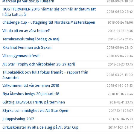
Marcela på Världscup i Ungern
2018-09-24 18:09
HÖSTTERMINEN 2018 närmar sig och här är datum att
2018-06-30 22:42
hålla kolla på!
Challenge Cup - uttagning till Nordiska Mästerskapen
2018-05-24 18:06
Vill du bli en av våra ledare?
2018-05-16 18:36
Terminsavslutning lördag 26 maj
2018-05-14 21:05
Riksfinal Femman och Sexan
2018-05-04 23:10
Vilken gymnastikfest!
2018-05-04 22:34
All Star Trophy och Vårpokalen 28-29 april
2018-03-23 13:15
Tillbakablick och fullt fokus framåt – rapport från
2018-03-23 13:00
årsmötet
Välkommen till vårterminen 2018
2018-01-30 09:53
Nya Åkeshov invigs 20 januari -18
2018-01-16 22:44
Glittrig JULAVSLUTNING på terminen
2017-12-11 23:15
Styrka och smidighet vid All Star Open
2017-12-11 22:07
Juluppvisning 2017
2017-12-04 15:21
Cirkuskonster av alla de slag på All Star Cup
2017-11-24 09:47