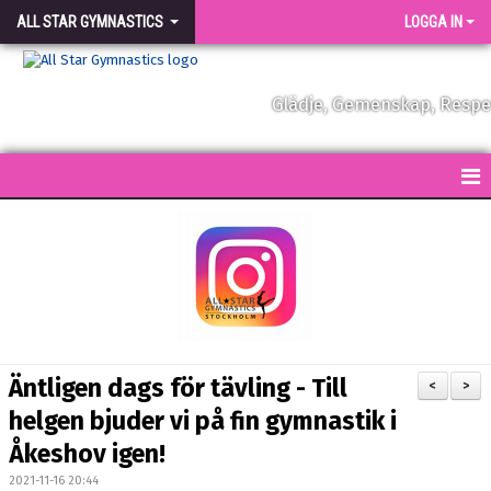
ALL STAR GYMNASTICS
LOGGA IN
Glädje, Gemenskap, Resp
START
KONTAKT
NYHETER
FÖRENINGEN
Äntligen dags för tävling - Till
<
>
VÅRA TRÄNARE
helgen bjuder vi på fin gymnastik i
Åkeshov igen!
FÖRENINGSKLÄDER
2021-11-16 20:44