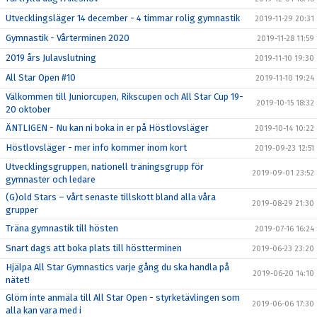
Utvecklingsläger 14 december - 4 timmar rolig gymnastik
2019-11-29 20:31
Gymnastik - Vårterminen 2020
2019-11-28 11:59
2019 års Julavslutning
2019-11-10 19:30
All Star Open #10
2019-11-10 19:24
Välkommen till Juniorcupen, Rikscupen och All Star Cup 19-
2019-10-15 18:32
20 oktober
ÄNTLIGEN - Nu kan ni boka in er på Höstlovsläger
2019-10-14 10:22
Höstlovsläger - mer info kommer inom kort
2019-09-23 12:51
Utvecklingsgruppen, nationell träningsgrupp för
2019-09-01 23:52
gymnaster och ledare
(G)old Stars – vårt senaste tillskott bland alla våra
2019-08-29 21:30
grupper
Träna gymnastik till hösten
2019-07-16 16:24
Snart dags att boka plats till höstterminen
2019-06-23 23:20
Hjälpa All Star Gymnastics varje gång du ska handla på
2019-06-20 14:10
nätet!
Glöm inte anmäla till All Star Open - styrketävlingen som
2019-06-06 17:30
alla kan vara med i