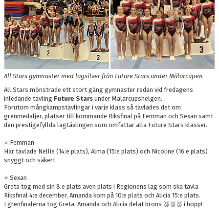
DOKUMENT
BOKNING
FRITIDSKORTET
VÅRA GULDSTÖDMEDLEMMAR
All Stars gymnaster med lagsilver från Future Stars under Mälarcupen
All Stars mönstrade ett stort gäng gymnaster redan vid fredagens
inledande tävling
Future Stars
under Mälarcupshelgen.
Förutom mångkampstävlingar i varje klass så tävlades det om
grenmedaljer, platser till kommande Riksfinal på Femman och Sexan samt
den prestigefyllda lagtävlingen som omfattar alla Future Stars klasser.
⭐️ Femman
Här tävlade Nellie (14:e plats), Alma (15:e plats) och Nicoline (16:e plats)
snyggt och säkert.
⭐️ Sexan
Greta tog med sin 8:e plats även plats i Regionens lag som ska tävla
Riksfinal 4:e december, Amanda kom på 10:e plats och Alicia 15:e plats.
I grenfinalerna tog Greta, Amanda och Alicia delat brons 🥉🥉🥉 i hopp!