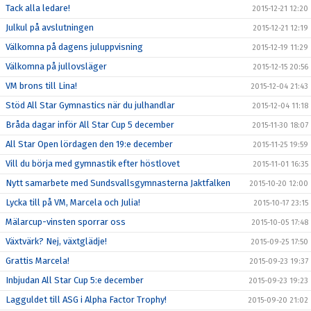
Tack alla ledare!
2015-12-21 12:20
Julkul på avslutningen
2015-12-21 12:19
Välkomna på dagens juluppvisning
2015-12-19 11:29
Välkomna på jullovsläger
2015-12-15 20:56
VM brons till Lina!
2015-12-04 21:43
Stöd All Star Gymnastics när du julhandlar
2015-12-04 11:18
Bråda dagar inför All Star Cup 5 december
2015-11-30 18:07
All Star Open lördagen den 19:e december
2015-11-25 19:59
Vill du börja med gymnastik efter höstlovet
2015-11-01 16:35
Nytt samarbete med Sundsvallsgymnasterna Jaktfalken
2015-10-20 12:00
Lycka till på VM, Marcela och Julia!
2015-10-17 23:15
Mälarcup-vinsten sporrar oss
2015-10-05 17:48
Växtvärk? Nej, växtglädje!
2015-09-25 17:50
Grattis Marcela!
2015-09-23 19:37
Inbjudan All Star Cup 5:e december
2015-09-23 19:23
Lagguldet till ASG i Alpha Factor Trophy!
2015-09-20 21:02