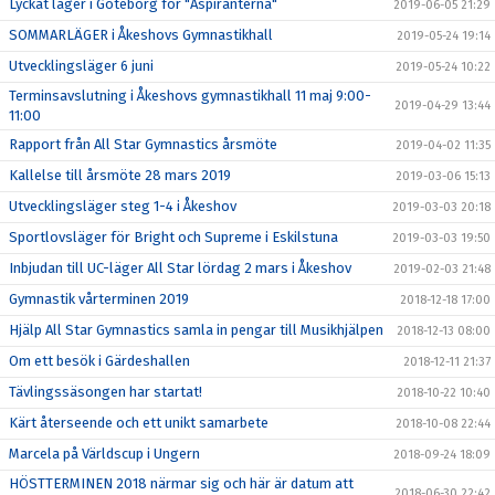
Lyckat läger i Göteborg för "Aspiranterna"
2019-06-05 21:29
SOMMARLÄGER i Åkeshovs Gymnastikhall
2019-05-24 19:14
Utvecklingsläger 6 juni
2019-05-24 10:22
Terminsavslutning i Åkeshovs gymnastikhall 11 maj 9:00-
2019-04-29 13:44
11:00
Rapport från All Star Gymnastics årsmöte
2019-04-02 11:35
Kallelse till årsmöte 28 mars 2019
2019-03-06 15:13
Utvecklingsläger steg 1-4 i Åkeshov
2019-03-03 20:18
Sportlovsläger för Bright och Supreme i Eskilstuna
2019-03-03 19:50
Inbjudan till UC-läger All Star lördag 2 mars i Åkeshov
2019-02-03 21:48
Gymnastik vårterminen 2019
2018-12-18 17:00
Hjälp All Star Gymnastics samla in pengar till Musikhjälpen
2018-12-13 08:00
Om ett besök i Gärdeshallen
2018-12-11 21:37
Tävlingssäsongen har startat!
2018-10-22 10:40
Kärt återseende och ett unikt samarbete
2018-10-08 22:44
Marcela på Världscup i Ungern
2018-09-24 18:09
HÖSTTERMINEN 2018 närmar sig och här är datum att
2018-06-30 22:42