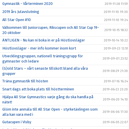
Gymnastik - Vårterminen 2020
2019-11-28 11:59
2019 års Julavslutning
2019-11-10 19:30
All Star Open #10
2019-11-10 19:24
Välkommen till Juniorcupen, Rikscupen och All Star Cup 19-
2019-10-15 18:32
20 oktober
ÄNTLIGEN - Nu kan ni boka in er på Höstlovsläger
2019-10-14 10:22
Höstlovsläger - mer info kommer inom kort
2019-09-23 12:51
Utvecklingsgruppen, nationell träningsgrupp för
2019-09-01 23:52
gymnaster och ledare
(G)old Stars – vårt senaste tillskott bland alla våra
2019-08-29 21:30
grupper
Träna gymnastik till hösten
2019-07-16 16:24
Snart dags att boka plats till höstterminen
2019-06-23 23:20
Hjälpa All Star Gymnastics varje gång du ska handla på
2019-06-20 14:10
nätet!
Glöm inte anmäla till All Star Open - styrketävlingen som
2019-06-06 17:30
alla kan vara med i
Gutacupen i Visby
2019-06-05 22:07