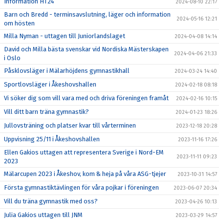
Information HT24
2024-08-10 22:17
Barn och Bredd - terminsavslutning, läger och information
2024-05-16 12:21
om hösten
Milla Nyman - uttagen till Juniorlandslaget
2024-04-08 14:14
David och Milla bästa svenskar vid Nordiska Mästerskapen
2024-04-06 21:33
i Oslo
Påsklovsläger i Mälarhöjdens gymnastikhall
2024-03-24 14:40
Sportlovsläger i Åkeshovshallen
2024-02-18 08:18
Vi söker dig som vill vara med och driva föreningen framåt
2024-02-16 10:15
Vill ditt barn träna gymnastik?
2024-01-23 18:26
Jullovsträning och platser kvar till vårterminen
2023-12-18 20:28
Uppvisning 25/11 i Åkeshovshallen
2023-11-16 17:26
Ellen Gakios uttagen att representera Sverige i Nord-EM
2023-11-11 09:23
2023
Mälarcupen 2023 i Åkeshov, kom & heja på våra ASG-tjejer
2023-10-31 14:57
Första gymnastiktävlingen för våra pojkar i föreningen
2023-06-07 20:34
Vill du träna gymnastik med oss?
2023-04-26 10:13
Julia Gakios uttagen till JNM
2023-03-29 14:57