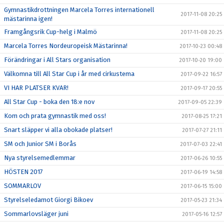
Gymnastikdrottningen Marcela Torres internationell
2017-11-08 20:25
mästarinna igen!
Framgångsrik Cup-helg i Malmö
2017-11-08 20:25
Marcela Torres Nordeuropeisk Mästarinna!
2017-10-23 00:48
Förändringar i All Stars organisation
2017-10-20 19:00
Välkomna till All Star Cup i år med cirkustema
2017-09-22 16:57
VI HAR PLATSER KVAR!
2017-09-17 20:55
All Star Cup - boka den 18:e nov
2017-09-05 22:39
Kom och prata gymnastik med oss!
2017-08-25 17:21
Snart släpper vi alla obokade platser!
2017-07-27 21:11
SM och Junior SM i Borås
2017-07-03 22:41
Nya styrelsemedlemmar
2017-06-26 10:55
HÖSTEN 2017
2017-06-19 14:58
SOMMARLOV
2017-06-15 15:00
Styrelseledamot Giorgi Bikoev
2017-05-23 21:34
Sommarlovsläger juni
2017-05-16 12:57