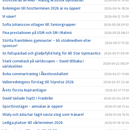
Intresserad av MAG - Manlig Artistisk Gymnastik?
2026-06-15 19:43
Bokningen till höstterminen 2026 är nu öppen!
2026-06-14 18:26
Vi växer!
2026-06-12 13:59
Sofia Johansson uttagen till Seniorgruppen
2026-05-28 09:52
Fina prestationer på USM och SM i Malmö
2026-05-25 08:31
Stötta framtidens gymnaster – bli stödmedlem eller
2026-05-17 11:30
sponsor!
En fullspäckad och glädjefylld helg för All Star Gymnastics
2026-05-11 09:59
Stark comeback på världscupen – David tillbaka i
2026-04-22 08:29
världseliten
Boka sommarträning i Åkeshovshallen!
2026-04-21 11:06
Valberedningens förslag till Styrelse 2026
2026-03-07 23:46
Årets första Aspirantläger
2026-02-17 17:45
David tävlade Top12 i Frankrike
2026-02-04 20:51
Sportlovsläger - anmälan är öppen!
2026-01-28 11:44
Vitaly och Julia har tagit nästa steg som tränare!
2026-01-26 15:35
Lediga platser till vårterminen 2026
2026-01-16 12:34