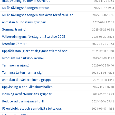
Juluppvisning 30 nov 14:00-16:00
2025-11-24 17:54
Nu är tävlingssäsongen startad!
2025-10-12 19:51
Nu är tävlingssäsongen slut även för våra killar
2025-06-16 19:35
Anmälan till höstens grupper!
2025-06-13 17:12
Sommarträning
2025-05-26 06:52
Valberedningens förslag till Styrelse 2025
2025-03-20 21:26
Årsmöte 27 mars
2025-03-20 20:53
Upptäck Manlig artistisk gymnastik med oss!
2025-02-11 08:10
Problem med utskick av mejl
2025-01-29 15:42
Terminen är igång!
2025-01-26 19:40
Terminsstarten närmar sig!
2025-01-03 10:28
Anmälan till vårterminens grupper
2024-12-18 15:48
Uppvisning 8 dec i Åkeshovshallen
2024-11-28 16:00
Bokning av vårterminens grupper!
2024-11-20 14:23
Reducerad träningsavgift HT
2024-10-14 09:42
Få en biobiljett och samtidigt stötta oss
2024-09-19 14:38