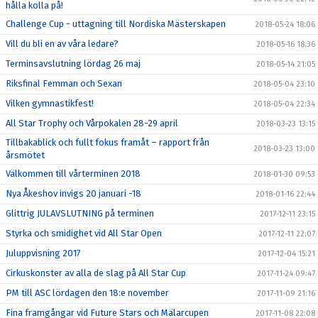
hålla kolla på!
Challenge Cup - uttagning till Nordiska Mästerskapen
2018-05-24 18:06
Vill du bli en av våra ledare?
2018-05-16 18:36
Terminsavslutning lördag 26 maj
2018-05-14 21:05
Riksfinal Femman och Sexan
2018-05-04 23:10
Vilken gymnastikfest!
2018-05-04 22:34
All Star Trophy och Vårpokalen 28-29 april
2018-03-23 13:15
Tillbakablick och fullt fokus framåt – rapport från
2018-03-23 13:00
årsmötet
Välkommen till vårterminen 2018
2018-01-30 09:53
Nya Åkeshov invigs 20 januari -18
2018-01-16 22:44
Glittrig JULAVSLUTNING på terminen
2017-12-11 23:15
Styrka och smidighet vid All Star Open
2017-12-11 22:07
Juluppvisning 2017
2017-12-04 15:21
Cirkuskonster av alla de slag på All Star Cup
2017-11-24 09:47
PM till ASC lördagen den 18:e november
2017-11-09 21:16
Fina framgångar vid Future Stars och Mälarcupen
2017-11-08 22:08