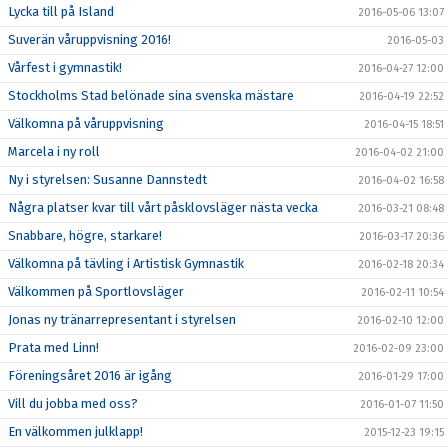
Lycka till på Island
2016-05-06 13:07
Suverän våruppvisning 2016!
2016-05-03
Vårfest i gymnastik!
2016-04-27 12:00
Stockholms Stad belönade sina svenska mästare
2016-04-19 22:52
Välkomna på våruppvisning
2016-04-15 18:51
Marcela i ny roll
2016-04-02 21:00
Ny i styrelsen: Susanne Dannstedt
2016-04-02 16:58
Några platser kvar till vårt påsklovsläger nästa vecka
2016-03-21 08:48
Snabbare, högre, starkare!
2016-03-17 20:36
Välkomna på tävling i Artistisk Gymnastik
2016-02-18 20:34
Välkommen på Sportlovsläger
2016-02-11 10:54
Jonas ny tränarrepresentant i styrelsen
2016-02-10 12:00
Prata med Linn!
2016-02-09 23:00
Föreningsåret 2016 är igång
2016-01-29 17:00
Vill du jobba med oss?
2016-01-07 11:50
En välkommen julklapp!
2015-12-23 19:15