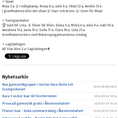
⭐️ Sjuan
Meja 3:a 🥉 i mångkamp, Ronja 8:a, Julie 9:a, Hilda 12:a, Amélie 13:e.
I grenfinalerna blev det silver🥈 i barr och brons 🥉 i bom för Meja!
⭐️ Sverigepokalen
🏆 Guld till Lola, 🥈 Silver till Ellen, Diana 5:a, Molly 6:a, Julia 9:a, Gabi 10:a,
Annalena 11:a, Junia 15:e, Sofia 17:e, Clara 18:e, Livia 21:a
Grenfinalerna körs med Mälarcupsgymnasterna söndag
⭐️ Lagtävlingen
All Star blev 2:a i lagtävlingen❣️
Nyhetsarkiv
Nya gymnastikgrupper i Gustav Vasa Skola och
2026-08-08 08:01
Essingeskolan!
Bara 3 veckor kvar till höstterminen
2026-08-04 10:54
Prova på gymnastik gratis i Åkeshovshallen!
2026-07-29 10:26
Platser kvar - boka sommarträning i Åkeshovshallen!
2026-06-29 09:47