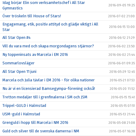
Idag börjar Elin som verksamhetschef i All Star
2016-09-05 19:25
Gymnastics
Över tröskeln till House of Stars!
2016-07-02 21:00
Engagemang, etik, positiv attityd och glädje viktigt i All
2016-06-15 13:00
Star
All Star Open #4
2016-06-12 21:29
Vill du vara med och skapa morgondagens stjärnor?
2016-06-02 23:50
Ny toppeninsats av Marcela i EM 2016
2016-06-02 21:44
Sommarlovsläger
2016-06-01 09:35
All Star Open 11 juni
2016-05-29 12:45
Marcela och Julia tävlar i EM 2016 - för olika nationer
2016-05-21 07:53
Nu är vi en licensierad Bamsegympa-förening också!
2016-05-20 11:52
Tretton medaljer till i grenfinalerna i SM och JSM
2016-05-15 15:41
Trippel-GULD i Halmstad
2016-05-15 07:51
USM-guld i Halmstad
2016-05-13 21:44
Grenguld i hopp till Marcela i NM 2016
2016-05-08 21:08
Guld och silver till de svenska damerna i NM
2016-05-07 16:38