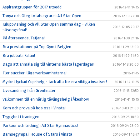
Aspirantgruppen för 2017 utsedd
2016-12-11 14:15
Tonya och Oleg totalsegrare i All Star Open
2016-12-10 22:18
Juluppvisning och All Star Open samma dag - vilken
2016-12-05 20:17
säsongsfinal!
På återseende, Tatjana!
2016-11-30 21:16
Bra prestationer på Top Gym i Belgien
2016-11-29 13:00
Bra jobbat i Falun!
2016-11-29 11:30
Dags att anmäla sig till vinterns bästa lägerdagar!
2016-11-18 20:00
Fler succéer: lägerverksamheterna!
2016-11-15
Mycket lyckad Cup-helg - tack alla för era viktiga insatser!
2016-11-14 11:25
Livesändning från Grenfinaler
2016-11-13 12:50
Välkommen till en härlig tävlingshelg i Åkeshov!
2016-11-11 15:15
Kom och prova på hos oss i Vinsta!
2016-10-03 21:00
Trygghet i träningen
2016-09-25 18:30
Parkour och tricking i All Star Gymnastics!
2016-09-24 23:00
Bamsegympa i House of Stars i Vinsta
2016-09-11 16:47