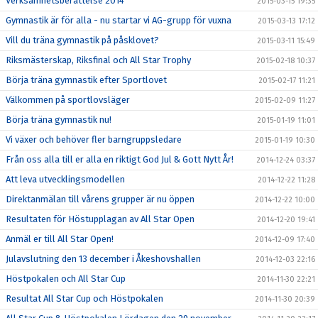
Verksamhetsberättelse 2014
2015-03-15 19:35
Gymnastik är för alla - nu startar vi AG-grupp för vuxna
2015-03-13 17:12
Vill du träna gymnastik på påsklovet?
2015-03-11 15:49
Riksmästerskap, Riksfinal och All Star Trophy
2015-02-18 10:37
Börja träna gymnastik efter Sportlovet
2015-02-17 11:21
Välkommen på sportlovsläger
2015-02-09 11:27
Börja träna gymnastik nu!
2015-01-19 11:01
Vi växer och behöver fler barngruppsledare
2015-01-19 10:30
Från oss alla till er alla en riktigt God Jul & Gott Nytt År!
2014-12-24 03:37
Att leva utvecklingsmodellen
2014-12-22 11:28
Direktanmälan till vårens grupper är nu öppen
2014-12-22 10:00
Resultaten för Höstupplagan av All Star Open
2014-12-20 19:41
Anmäl er till All Star Open!
2014-12-09 17:40
Julavslutning den 13 december i Åkeshovshallen
2014-12-03 22:16
Höstpokalen och All Star Cup
2014-11-30 22:21
Resultat All Star Cup och Höstpokalen
2014-11-30 20:39