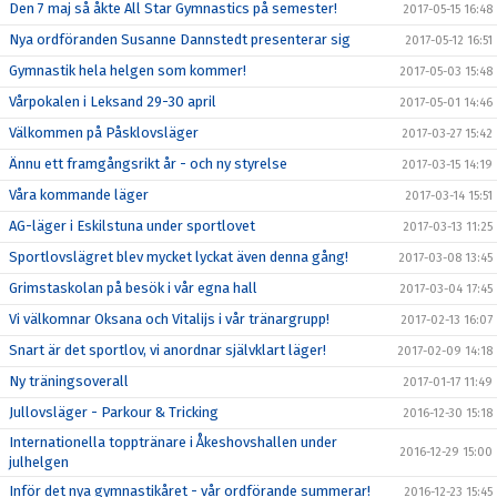
Den 7 maj så åkte All Star Gymnastics på semester!
2017-05-15 16:48
Nya ordföranden Susanne Dannstedt presenterar sig
2017-05-12 16:51
Gymnastik hela helgen som kommer!
2017-05-03 15:48
Vårpokalen i Leksand 29-30 april
2017-05-01 14:46
Välkommen på Påsklovsläger
2017-03-27 15:42
Ännu ett framgångsrikt år - och ny styrelse
2017-03-15 14:19
Våra kommande läger
2017-03-14 15:51
AG-läger i Eskilstuna under sportlovet
2017-03-13 11:25
Sportlovslägret blev mycket lyckat även denna gång!
2017-03-08 13:45
Grimstaskolan på besök i vår egna hall
2017-03-04 17:45
Vi välkomnar Oksana och Vitalijs i vår tränargrupp!
2017-02-13 16:07
Snart är det sportlov, vi anordnar självklart läger!
2017-02-09 14:18
Ny träningsoverall
2017-01-17 11:49
Jullovsläger - Parkour & Tricking
2016-12-30 15:18
Internationella topptränare i Åkeshovshallen under
2016-12-29 15:00
julhelgen
Inför det nya gymnastikåret - vår ordförande summerar!
2016-12-23 15:45