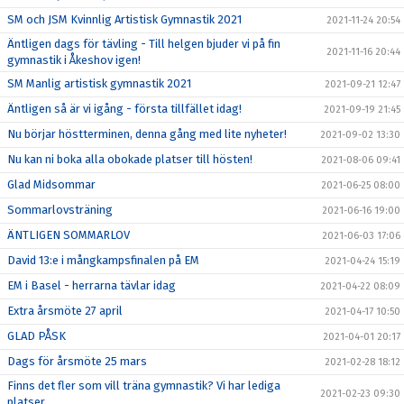
SM och JSM Kvinnlig Artistisk Gymnastik 2021
2021-11-24 20:54
Äntligen dags för tävling - Till helgen bjuder vi på fin
2021-11-16 20:44
gymnastik i Åkeshov igen!
SM Manlig artistisk gymnastik 2021
2021-09-21 12:47
Äntligen så är vi igång - första tillfället idag!
2021-09-19 21:45
Nu börjar höstterminen, denna gång med lite nyheter!
2021-09-02 13:30
Nu kan ni boka alla obokade platser till hösten!
2021-08-06 09:41
Glad Midsommar
2021-06-25 08:00
Sommarlovsträning
2021-06-16 19:00
ÄNTLIGEN SOMMARLOV
2021-06-03 17:06
David 13:e i mångkampsfinalen på EM
2021-04-24 15:19
EM i Basel - herrarna tävlar idag
2021-04-22 08:09
Extra årsmöte 27 april
2021-04-17 10:50
GLAD PÅSK
2021-04-01 20:17
Dags för årsmöte 25 mars
2021-02-28 18:12
Finns det fler som vill träna gymnastik? Vi har lediga
2021-02-23 09:30
platser.