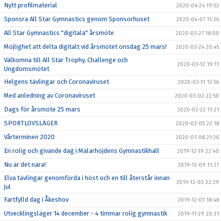
Nytt profilmaterial
2020-04-24 19:53
Sponsra All Star Gymnastics genom Sponsorhuset
2020-04-07 11:36
All Star Gymnastics "digitala" årsmöte
2020-03-27 18:00
Möjlighet att delta digitalt vid årsmötet onsdag 25 mars!
2020-03-24 20:45
Välkomna till All Star Trophy, Challenge och
2020-03-12 19:11
Ungdomsmötet
Helgens tävlingar och Coronaviruset
2020-03-11 12:56
Med anledning av Coronaviruset
2020-03-02 22:50
Dags för årsmöte 25 mars
2020-02-22 11:21
SPORTLOVSLÄGER
2020-02-05 22:18
Vårterminen 2020
2020-01-08 21:26
En rolig och givande dag i Mälarhöjdens Gymnastikhall
2019-12-19 22:40
Nu är det nära!
2019-12-09 11:37
Elva tävlingar genomförda i höst och en till återstår innan
2019-12-03 22:39
jul
Fartfylld dag i Åkeshov
2019-12-01 18:48
Utvecklingsläger 14 december - 4 timmar rolig gymnastik
2019-11-29 20:31