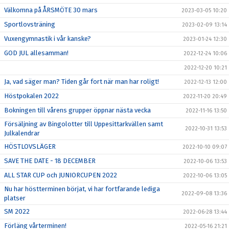
Välkomna på ÅRSMÖTE 30 mars
2023-03-05 10:20
Sportlovsträning
2023-02-09 13:14
Vuxengymnastik i vår kanske?
2023-01-24 12:30
GOD JUL allesamman!
2022-12-24 10:06
2022-12-20 10:21
Ja, vad säger man? Tiden går fort när man har roligt!
2022-12-13 12:00
Höstpokalen 2022
2022-11-20 20:49
Bokningen till vårens grupper öppnar nästa vecka
2022-11-16 13:50
Försäljning av Bingolotter till Uppesittarkvällen samt
2022-10-31 13:53
Julkalendrar
HÖSTLOVSLÄGER
2022-10-10 09:07
SAVE THE DATE - 18 DECEMBER
2022-10-06 13:53
ALL STAR CUP och JUNIORCUPEN 2022
2022-10-06 13:05
Nu har höstterminen börjat, vi har fortfarande lediga
2022-09-08 13:36
platser
SM 2022
2022-06-28 13:44
Förläng vårterminen!
2022-05-16 21:21