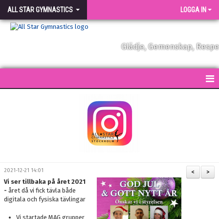
ALL STAR GYMNASTICS
LOGGA IN
Glädje, Gemenskap, Resp
START
KONTAKT
NYHETER
FÖRENINGEN
2021-12-21 14:01
<
>
Vi ser tillbaka på året 2021
VÅRA TRÄNARE
-
året då vi fick tävla både
digitala och fysiska tävlingar
FÖRENINGSKLÄDER
Vi startade MAG grupper