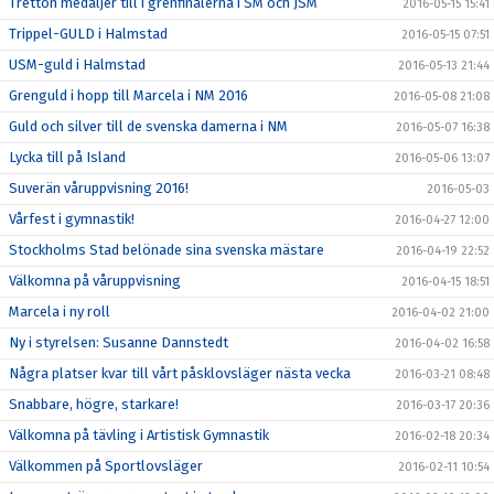
Tretton medaljer till i grenfinalerna i SM och JSM
2016-05-15 15:41
Trippel-GULD i Halmstad
2016-05-15 07:51
USM-guld i Halmstad
2016-05-13 21:44
Grenguld i hopp till Marcela i NM 2016
2016-05-08 21:08
Guld och silver till de svenska damerna i NM
2016-05-07 16:38
Lycka till på Island
2016-05-06 13:07
Suverän våruppvisning 2016!
2016-05-03
Vårfest i gymnastik!
2016-04-27 12:00
Stockholms Stad belönade sina svenska mästare
2016-04-19 22:52
Välkomna på våruppvisning
2016-04-15 18:51
Marcela i ny roll
2016-04-02 21:00
Ny i styrelsen: Susanne Dannstedt
2016-04-02 16:58
Några platser kvar till vårt påsklovsläger nästa vecka
2016-03-21 08:48
Snabbare, högre, starkare!
2016-03-17 20:36
Välkomna på tävling i Artistisk Gymnastik
2016-02-18 20:34
Välkommen på Sportlovsläger
2016-02-11 10:54