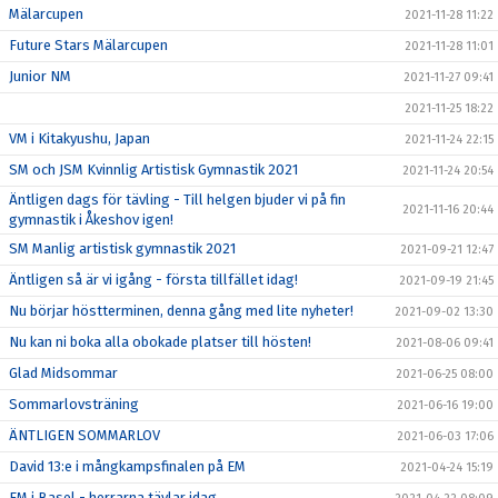
Mälarcupen
2021-11-28 11:22
Future Stars Mälarcupen
2021-11-28 11:01
Junior NM
2021-11-27 09:41
2021-11-25 18:22
VM i Kitakyushu, Japan
2021-11-24 22:15
SM och JSM Kvinnlig Artistisk Gymnastik 2021
2021-11-24 20:54
Äntligen dags för tävling - Till helgen bjuder vi på fin
2021-11-16 20:44
gymnastik i Åkeshov igen!
SM Manlig artistisk gymnastik 2021
2021-09-21 12:47
Äntligen så är vi igång - första tillfället idag!
2021-09-19 21:45
Nu börjar höstterminen, denna gång med lite nyheter!
2021-09-02 13:30
Nu kan ni boka alla obokade platser till hösten!
2021-08-06 09:41
Glad Midsommar
2021-06-25 08:00
Sommarlovsträning
2021-06-16 19:00
ÄNTLIGEN SOMMARLOV
2021-06-03 17:06
David 13:e i mångkampsfinalen på EM
2021-04-24 15:19
EM i Basel - herrarna tävlar idag