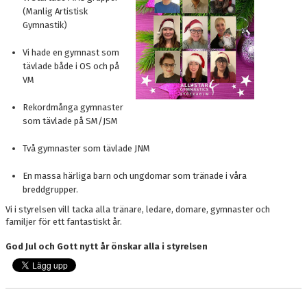
DOKUMENT
(Manlig Artistisk
Gymnastik)
BOKNING
Vi hade en gymnast som
tävlade både i OS och på
FRITIDSKORTET
VM
VÅRA GULDSTÖDMEDLEMMAR
Rekordmånga gymnaster
som tävlade på SM/JSM
Två gymnaster som tävlade JNM
En massa härliga barn och ungdomar som tränade i våra
breddgrupper.
Vi i styrelsen vill tacka alla tränare, ledare, domare, gymnaster och
familjer för ett fantastiskt år.
God Jul och Gott nytt år önskar alla i styrelsen