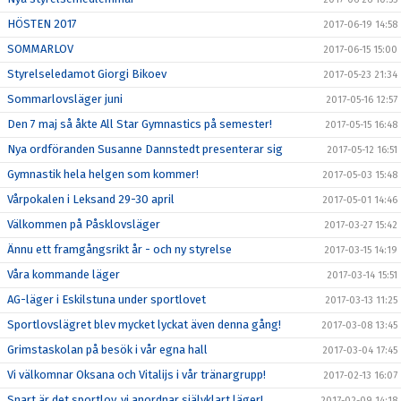
HÖSTEN 2017
2017-06-19 14:58
SOMMARLOV
2017-06-15 15:00
Styrelseledamot Giorgi Bikoev
2017-05-23 21:34
Sommarlovsläger juni
2017-05-16 12:57
Den 7 maj så åkte All Star Gymnastics på semester!
2017-05-15 16:48
Nya ordföranden Susanne Dannstedt presenterar sig
2017-05-12 16:51
Gymnastik hela helgen som kommer!
2017-05-03 15:48
Vårpokalen i Leksand 29-30 april
2017-05-01 14:46
Välkommen på Påsklovsläger
2017-03-27 15:42
Ännu ett framgångsrikt år - och ny styrelse
2017-03-15 14:19
Våra kommande läger
2017-03-14 15:51
AG-läger i Eskilstuna under sportlovet
2017-03-13 11:25
Sportlovslägret blev mycket lyckat även denna gång!
2017-03-08 13:45
Grimstaskolan på besök i vår egna hall
2017-03-04 17:45
Vi välkomnar Oksana och Vitalijs i vår tränargrupp!
2017-02-13 16:07
Snart är det sportlov, vi anordnar självklart läger!
2017-02-09 14:18