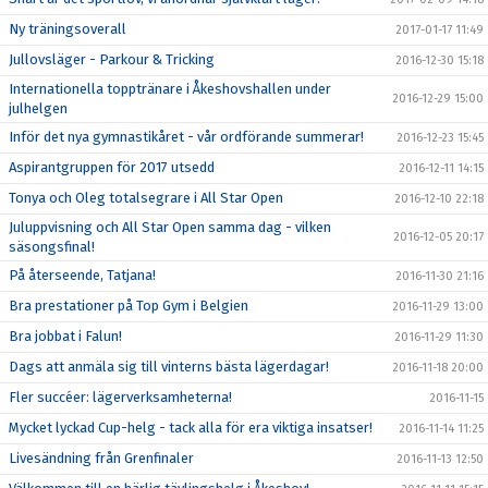
Ny träningsoverall
2017-01-17 11:49
Jullovsläger - Parkour & Tricking
2016-12-30 15:18
Internationella topptränare i Åkeshovshallen under
2016-12-29 15:00
julhelgen
Inför det nya gymnastikåret - vår ordförande summerar!
2016-12-23 15:45
Aspirantgruppen för 2017 utsedd
2016-12-11 14:15
Tonya och Oleg totalsegrare i All Star Open
2016-12-10 22:18
Juluppvisning och All Star Open samma dag - vilken
2016-12-05 20:17
säsongsfinal!
På återseende, Tatjana!
2016-11-30 21:16
Bra prestationer på Top Gym i Belgien
2016-11-29 13:00
Bra jobbat i Falun!
2016-11-29 11:30
Dags att anmäla sig till vinterns bästa lägerdagar!
2016-11-18 20:00
Fler succéer: lägerverksamheterna!
2016-11-15
Mycket lyckad Cup-helg - tack alla för era viktiga insatser!
2016-11-14 11:25
Livesändning från Grenfinaler
2016-11-13 12:50