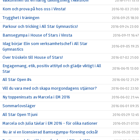
Välkommen till en härlig tävlingshelg i Åkeshov!
2016-11-11 15:15
Kom och prova på hos oss i Vinsta!
2016-10-03 21:00
Trygghet i träningen
2016-09-25 18:30
Parkour och tricking i All Star Gymnastics!
2016-09-24 23:00
Bamsegympa i House of Stars i Vinsta
2016-09-11 16:47
Idag börjar Elin som verksamhetschef i All Star
2016-09-05 19:25
Gymnastics
Över tröskeln till House of Stars!
2016-07-02 21:00
Engagemang, etik, positiv attityd och glädje viktigt i All
2016-06-15 13:00
Star
All Star Open #4
2016-06-12 21:29
Vill du vara med och skapa morgondagens stjärnor?
2016-06-02 23:50
Ny toppeninsats av Marcela i EM 2016
2016-06-02 21:44
Sommarlovsläger
2016-06-01 09:35
All Star Open 11 juni
2016-05-29 12:45
Marcela och Julia tävlar i EM 2016 - för olika nationer
2016-05-21 07:53
Nu är vi en licensierad Bamsegympa-förening också!
2016-05-20 11:52