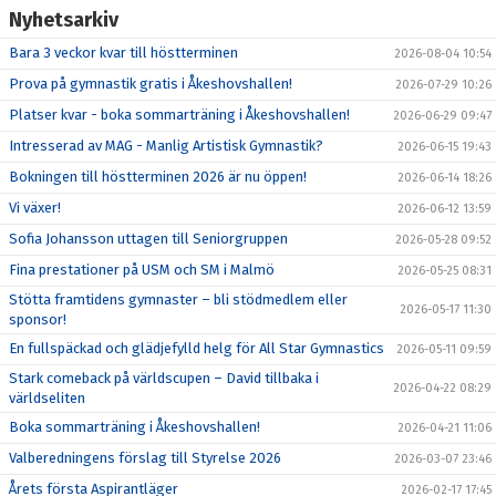
Nyhetsarkiv
Bara 3 veckor kvar till höstterminen
2026-08-04 10:54
Prova på gymnastik gratis i Åkeshovshallen!
2026-07-29 10:26
Platser kvar - boka sommarträning i Åkeshovshallen!
2026-06-29 09:47
Intresserad av MAG - Manlig Artistisk Gymnastik?
2026-06-15 19:43
Bokningen till höstterminen 2026 är nu öppen!
2026-06-14 18:26
Vi växer!
2026-06-12 13:59
Sofia Johansson uttagen till Seniorgruppen
2026-05-28 09:52
Fina prestationer på USM och SM i Malmö
2026-05-25 08:31
Stötta framtidens gymnaster – bli stödmedlem eller
2026-05-17 11:30
sponsor!
En fullspäckad och glädjefylld helg för All Star Gymnastics
2026-05-11 09:59
Stark comeback på världscupen – David tillbaka i
2026-04-22 08:29
världseliten
Boka sommarträning i Åkeshovshallen!
2026-04-21 11:06
Valberedningens förslag till Styrelse 2026
2026-03-07 23:46
Årets första Aspirantläger
2026-02-17 17:45