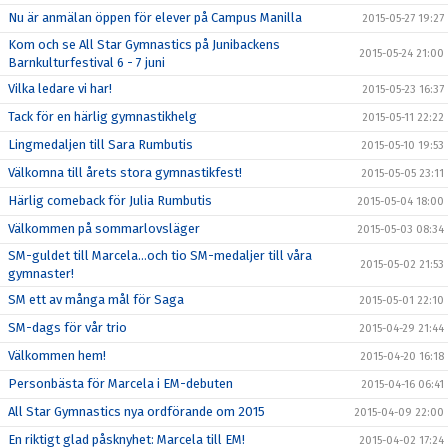
Nu är anmälan öppen för elever på Campus Manilla
2015-05-27 19:27
Kom och se All Star Gymnastics på Junibackens
2015-05-24 21:00
Barnkulturfestival 6 - 7 juni
Vilka ledare vi har!
2015-05-23 16:37
Tack för en härlig gymnastikhelg
2015-05-11 22:22
Lingmedaljen till Sara Rumbutis
2015-05-10 19:53
Välkomna till årets stora gymnastikfest!
2015-05-05 23:11
Härlig comeback för Julia Rumbutis
2015-05-04 18:00
Välkommen på sommarlovsläger
2015-05-03 08:34
SM-guldet till Marcela...och tio SM-medaljer till våra
2015-05-02 21:53
gymnaster!
SM ett av många mål för Saga
2015-05-01 22:10
SM-dags för vår trio
2015-04-29 21:44
Välkommen hem!
2015-04-20 16:18
Personbästa för Marcela i EM-debuten
2015-04-16 06:41
All Star Gymnastics nya ordförande om 2015
2015-04-09 22:00
En riktigt glad påsknyhet: Marcela till EM!
2015-04-02 17:24