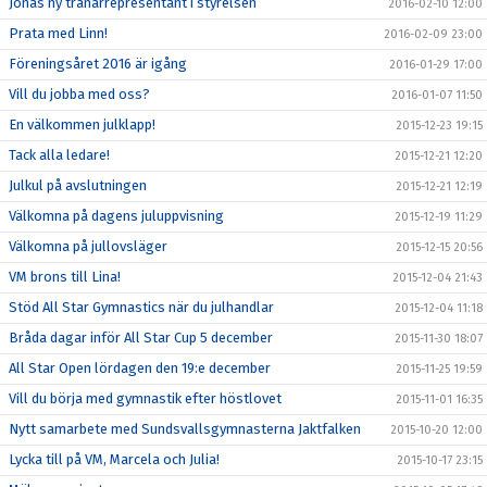
Jonas ny tränarrepresentant i styrelsen
2016-02-10 12:00
Prata med Linn!
2016-02-09 23:00
Föreningsåret 2016 är igång
2016-01-29 17:00
Vill du jobba med oss?
2016-01-07 11:50
En välkommen julklapp!
2015-12-23 19:15
Tack alla ledare!
2015-12-21 12:20
Julkul på avslutningen
2015-12-21 12:19
Välkomna på dagens juluppvisning
2015-12-19 11:29
Välkomna på jullovsläger
2015-12-15 20:56
VM brons till Lina!
2015-12-04 21:43
Stöd All Star Gymnastics när du julhandlar
2015-12-04 11:18
Bråda dagar inför All Star Cup 5 december
2015-11-30 18:07
All Star Open lördagen den 19:e december
2015-11-25 19:59
Vill du börja med gymnastik efter höstlovet
2015-11-01 16:35
Nytt samarbete med Sundsvallsgymnasterna Jaktfalken
2015-10-20 12:00
Lycka till på VM, Marcela och Julia!
2015-10-17 23:15