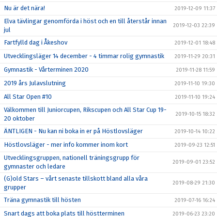
Nu är det nära!
2019-12-09 11:37
Elva tävlingar genomförda i höst och en till återstår innan
2019-12-03 22:39
jul
Fartfylld dag i Åkeshov
2019-12-01 18:48
Utvecklingsläger 14 december - 4 timmar rolig gymnastik
2019-11-29 20:31
Gymnastik - Vårterminen 2020
2019-11-28 11:59
2019 års Julavslutning
2019-11-10 19:30
All Star Open #10
2019-11-10 19:24
Välkommen till Juniorcupen, Rikscupen och All Star Cup 19-
2019-10-15 18:32
20 oktober
ÄNTLIGEN - Nu kan ni boka in er på Höstlovsläger
2019-10-14 10:22
Höstlovsläger - mer info kommer inom kort
2019-09-23 12:51
Utvecklingsgruppen, nationell träningsgrupp för
2019-09-01 23:52
gymnaster och ledare
(G)old Stars – vårt senaste tillskott bland alla våra
2019-08-29 21:30
grupper
Träna gymnastik till hösten
2019-07-16 16:24
Snart dags att boka plats till höstterminen
2019-06-23 23:20