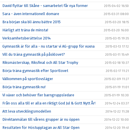
David flyttar till Skåne - samarbetet får nya former
2015-04-02 16:50
Sara - även internationell domare
2015-03-31 08:00
Bra början ska bli ännu bättre 2015
2015-03-20 18:15
Härligt att träna de minsta!
2015-03-20 16:00
Verksamhetsberättelse 2014
2015-03-15 19:35
Gymnastik är för alla - nu startar vi AG-grupp för vuxna
2015-03-13 17:12
Vill du träna gymnastik på påsklovet?
2015-03-11 15:49
Riksmästerskap, Riksfinal och All Star Trophy
2015-02-18 10:37
Börja träna gymnastik efter Sportlovet
2015-02-17 11:21
Välkommen på sportlovsläger
2015-02-09 11:27
Börja träna gymnastik nu!
2015-01-19 11:01
Vi växer och behöver fler barngruppsledare
2015-01-19 10:30
Från oss alla till er alla en riktigt God Jul & Gott Nytt År!
2014-12-24 03:37
Att leva utvecklingsmodellen
2014-12-22 11:28
Direktanmälan till vårens grupper är nu öppen
2014-12-22 10:00
Resultaten för Höstupplagan av All Star Open
2014-12-20 19:41