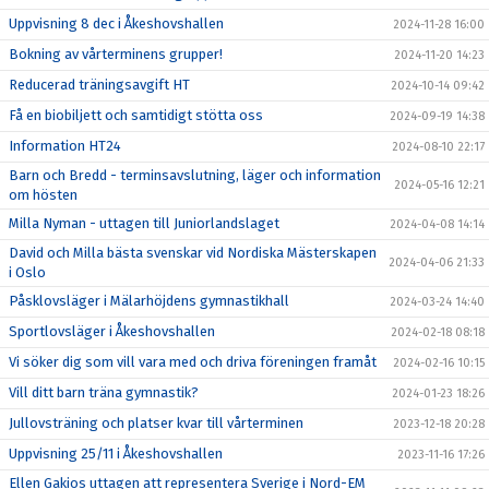
Uppvisning 8 dec i Åkeshovshallen
2024-11-28 16:00
Bokning av vårterminens grupper!
2024-11-20 14:23
Reducerad träningsavgift HT
2024-10-14 09:42
Få en biobiljett och samtidigt stötta oss
2024-09-19 14:38
Information HT24
2024-08-10 22:17
Barn och Bredd - terminsavslutning, läger och information
2024-05-16 12:21
om hösten
Milla Nyman - uttagen till Juniorlandslaget
2024-04-08 14:14
David och Milla bästa svenskar vid Nordiska Mästerskapen
2024-04-06 21:33
i Oslo
Påsklovsläger i Mälarhöjdens gymnastikhall
2024-03-24 14:40
Sportlovsläger i Åkeshovshallen
2024-02-18 08:18
Vi söker dig som vill vara med och driva föreningen framåt
2024-02-16 10:15
Vill ditt barn träna gymnastik?
2024-01-23 18:26
Jullovsträning och platser kvar till vårterminen
2023-12-18 20:28
Uppvisning 25/11 i Åkeshovshallen
2023-11-16 17:26
Ellen Gakios uttagen att representera Sverige i Nord-EM