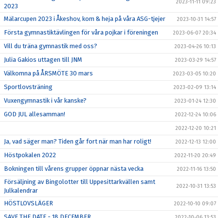
2023-11-11 09:23
2023
Mälarcupen 2023 i Åkeshov, kom & heja på våra ASG-tjejer
2023-10-31 14:57
Första gymnastiktävlingen för våra pojkar i föreningen
2023-06-07 20:34
Vill du träna gymnastik med oss?
2023-04-26 10:13
Julia Gakios uttagen till JNM
2023-03-29 14:57
Välkomna på ÅRSMÖTE 30 mars
2023-03-05 10:20
Sportlovsträning
2023-02-09 13:14
Vuxengymnastik i vår kanske?
2023-01-24 12:30
GOD JUL allesamman!
2022-12-24 10:06
2022-12-20 10:21
Ja, vad säger man? Tiden går fort när man har roligt!
2022-12-13 12:00
Höstpokalen 2022
2022-11-20 20:49
Bokningen till vårens grupper öppnar nästa vecka
2022-11-16 13:50
Försäljning av Bingolotter till Uppesittarkvällen samt
2022-10-31 13:53
Julkalendrar
HÖSTLOVSLÄGER
2022-10-10 09:07
SAVE THE DATE - 18 DECEMBER
2022-10-06 13:53