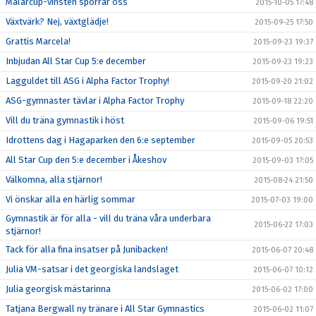
Mälarcup-vinsten sporrar oss
2015-10-05 17:48
Växtvärk? Nej, växtglädje!
2015-09-25 17:50
Grattis Marcela!
2015-09-23 19:37
Inbjudan All Star Cup 5:e december
2015-09-23 19:23
Lagguldet till ASG i Alpha Factor Trophy!
2015-09-20 21:02
ASG-gymnaster tävlar i Alpha Factor Trophy
2015-09-18 22:20
Vill du träna gymnastik i höst
2015-09-06 19:51
Idrottens dag i Hagaparken den 6:e september
2015-09-05 20:53
All Star Cup den 5:e december i Åkeshov
2015-09-03 17:05
Välkomna, alla stjärnor!
2015-08-24 21:50
Vi önskar alla en härlig sommar
2015-07-03 19:00
Gymnastik är för alla - vill du träna våra underbara
2015-06-22 17:03
stjärnor!
Tack för alla fina insatser på Junibacken!
2015-06-07 20:48
Julia VM-satsar i det georgiska landslaget
2015-06-07 10:12
Julia georgisk mästarinna
2015-06-02 17:00
Tatjana Bergwall ny tränare i All Star Gymnastics
2015-06-02 11:07