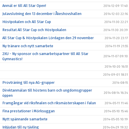
Anmäl er till All Star Open!
2014-12-09 17:40
Julavslutning den 13 december i Åkeshovshallen
2014-12-03 22:16
Höstpokalen och All Star Cup
2014-11-30 22:21
Resultat All Star Cup och Höstpokalen
2014-11-30 20:39
All Star Cup & Höstpokalen Lördagen den 29 november
2014-11-20 23:17
Ny tränare och nytt samarbete
2014-11-19 21:55
2XU - Ny sponsor och samarbetspartner till All Star
2014-11-07 09:10
Gymnastics!
2014-10-20 16:51
2014-09-01 18:31
Provträning till nya AG-grupper
2014-08-15
Direktanmälan till höstens barn och ungdomsgrupper
2014-08-14 16:34
öppen
Framgångar vid riksfinalen och riksmästerskapen i Falun
2014-05-11 11:46
Fina prestationer i Mörksuggan
2014-05-10 15:46
Nytt spännande samarbete
2014-05-05 10:19
Inbjudan till ny tävling
2014-04-29 19:32