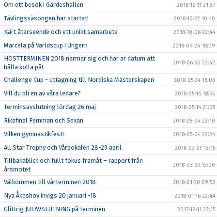
Om ett besök i Gärdeshallen
2018-12-11 21:37
Tävlingssäsongen har startat!
2018-10-22 10:40
Kärt återseende och ett unikt samarbete
2018-10-08 22:44
Marcela på Världscup i Ungern
2018-09-24 18:09
HÖSTTERMINEN 2018 närmar sig och här är datum att
2018-06-30 22:42
hålla kolla på!
Challenge Cup - uttagning till Nordiska Mästerskapen
2018-05-24 18:06
Vill du bli en av våra ledare?
2018-05-16 18:36
Terminsavslutning lördag 26 maj
2018-05-14 21:05
Riksfinal Femman och Sexan
2018-05-04 23:10
Vilken gymnastikfest!
2018-05-04 22:34
All Star Trophy och Vårpokalen 28-29 april
2018-03-23 13:15
Tillbakablick och fullt fokus framåt – rapport från
2018-03-23 13:00
årsmötet
Välkommen till vårterminen 2018
2018-01-30 09:53
Nya Åkeshov invigs 20 januari -18
2018-01-16 22:44
Glittrig JULAVSLUTNING på terminen
2017-12-11 23:15