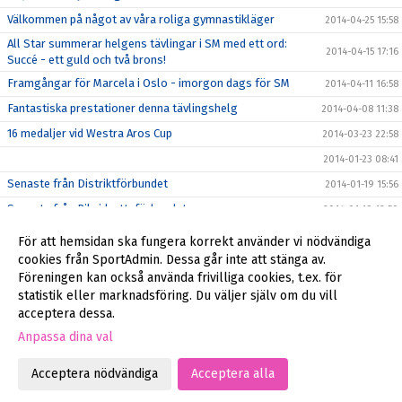
Välkommen på något av våra roliga gymnastikläger
2014-04-25 15:58
All Star summerar helgens tävlingar i SM med ett ord:
2014-04-15 17:16
Succé - ett guld och två brons!
Framgångar för Marcela i Oslo - imorgon dags för SM
2014-04-11 16:58
Fantastiska prestationer denna tävlingshelg
2014-04-08 11:38
16 medaljer vid Westra Aros Cup
2014-03-23 22:58
2014-01-23 08:41
Senaste från Distriktförbundet
2014-01-19 15:56
Senaste från Riksidrottsförbundet
2014-01-19 12:50
Anmälan för stödmedlem eller nya medlemmar
2014-01-18 21:31
För att hemsidan ska fungera korrekt använder vi nödvändiga
Godkännande för publicering av bilder på ert barn
cookies från SportAdmin. Dessa går inte att stänga av.
2014-01-16 20:03
Föreningen kan också använda frivilliga cookies, t.ex. för
Äntligen igång
2014-01-16 17:26
statistik eller marknadsföring. Du väljer själv om du vill
acceptera dessa.
Anpassa dina val
Cookie-inställningar
Gå till Webbversion
Acceptera nödvändiga
Acceptera alla