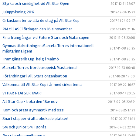
Styrka och smidighet vid All Star Open
2017-12-11 22:07
Juluppvisning 2017
2017-12-04 15:21
Cirkuskonster av alla de slag på All Star Cup
2017-11-24 09:47
PM till ASC lördagen den 18:e november
2017-11-09 21:16
Fina framgångar vid Future Stars och Mälarcupen
2017-11-08 22:08
Gymnastikdrottningen Marcela Torres internationell
2017-11-08 20:25
mästarinna igen!
Framgångsrik Cup-helg i Malmö
2017-11-08 20:25
Marcela Torres Nordeuropeisk Mästarinna!
2017-10-23 00:48
Förändringar i All Stars organisation
2017-10-20 19:00
Välkomna till All Star Cup i år med cirkustema
2017-09-22 16:57
VI HAR PLATSER KVAR!
2017-09-17 20:55
All Star Cup - boka den 18:e nov
2017-09-05 22:39
Kom och prata gymnastik med oss!
2017-08-25 17:21
Snart släpper vi alla obokade platser!
2017-07-27 21:11
SM och Junior SM i Borås
2017-07-03 22:41
Nya styrelsemedlemmar
2017-06-26 10:55