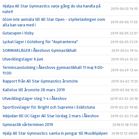
Hjälpa All Star Gymnastics varje gång du ska handla på
2019-06-20 14:10
nätet!
Glöm inte anmäla till All Star Open - styrketävlingen som
2019-06-06 17:30
alla kan vara med i
Gutacupen i Visby
2019-06-05 22:07
Lyckat läger i Göteborg för "Aspiranterna"
2019-06-05 21:29
SOMMARLÄGER i Åkeshovs Gymnastikhall
2019-05-24 19:14
Utvecklingsläger 6 juni
2019-05-24 10:22
Terminsavslutning i Åkeshovs gymnastikhall 11 maj 9:00-
2019-04-29 13:44
11:00
Rapport från All Star Gymnastics årsmöte
2019-04-02 11:35
Kallelse till årsmöte 28 mars 2019
2019-03-06 15:13
Utvecklingsläger steg 1-4 i Åkeshov
2019-03-03 20:18
Sportlovsläger för Bright och Supreme i Eskilstuna
2019-03-03 19:50
Inbjudan till UC-läger All Star lördag 2 mars i Åkeshov
2019-02-03 21:48
Gymnastik vårterminen 2019
2018-12-18 17:00
Hjälp All Star Gymnastics samla in pengar till Musikhjälpen
2018-12-13 08:00