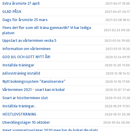
Extra årsmöte 27 april
2021-04-17 10:50
GLAD PÅSK
2021-04-01 20:17
Dags för årsmöte 25 mars
2021-02-28 18:12
Finns det fler som vill träna gymnastik? Vi har lediga
2021-02-23 09:30
platser.
Uppstart av vårterminen vecka 5
2021-01-24 19:00
Information om vårterminen
2021-01-13 15:20
GOD JUL OCH GOTT NYTT ÅR!
2020-12-24 09:51
Inställda träningar
2020-12-20 11:00
Jullovsträning inställd
2020-12-18 14:12
Nytt bokningssystem ”Kansliservice”
2020-12-16 17:00
Vårterminen 2021 - snart kan ni boka!
2020-12-07 17:46
Snart är höstterminen slut
2020-11-03 21:28
Inställda träningar..
2020-10-29 17:03
HÖSTLOVSTRÄNING
2020-10-13 20:38
Utvecklingsläger 10 oktober
2020-10-04 20:00
Inget sommarlovsläger 2020 men har du bokat din plats