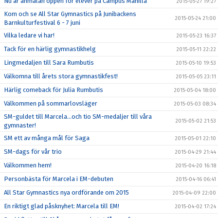
Nu är anmälan öppen för elever på Campus Manilla
2015-05-27 19:27
Kom och se All Star Gymnastics på Junibackens
2015-05-24 21:00
Barnkulturfestival 6 - 7 juni
Vilka ledare vi har!
2015-05-23 16:37
Tack för en härlig gymnastikhelg
2015-05-11 22:22
Lingmedaljen till Sara Rumbutis
2015-05-10 19:53
Välkomna till årets stora gymnastikfest!
2015-05-05 23:11
Härlig comeback för Julia Rumbutis
2015-05-04 18:00
Välkommen på sommarlovsläger
2015-05-03 08:34
SM-guldet till Marcela...och tio SM-medaljer till våra
2015-05-02 21:53
gymnaster!
SM ett av många mål för Saga
2015-05-01 22:10
SM-dags för vår trio
2015-04-29 21:44
Välkommen hem!
2015-04-20 16:18
Personbästa för Marcela i EM-debuten
2015-04-16 06:41
All Star Gymnastics nya ordförande om 2015
2015-04-09 22:00
En riktigt glad påsknyhet: Marcela till EM!
2015-04-02 17:24