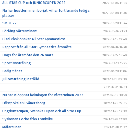
ALL STAR CUP och JUNIORCUPEN 2022
2022-10-06 13:05
Nu har höstterminen börjat, vi har fortfarande lediga
2022-09-08 13:36
platser
SM 2022
2022-06-28 13:44
Förläng vårterminen!
2022-05-16 21:21
Glad Påsk önskar All Star Gymnastics!
2022-04-15 19:40
Rapport från All Star Gymnastics årsmöte
2022-04-14 14:48
Dags för årsmöte den 26 mars
2022-02-27 18:40
Sportlovsträning
2022-02-13 15:25
Ledig tjänst
2022-01-28 15:06
Jullovsträning inställd
2021-12-23 09:30
2021-12-21 14:01
Nu har vi öppnat bokningen för vårterminen 2022
2021-12-09 18:50
Höstpokalen i Vänersborg
2021-11-28 22:05
Ungdomscupen, Svenska Cupen och All Star Cup
2021-11-28 12:39
Syskonen Coche från Frankrike
2021-11-28 12:09
Mälarcupen
2021-11-28 11:22