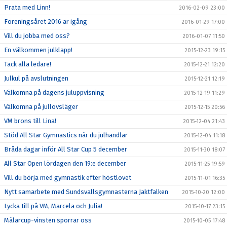
Prata med Linn!
2016-02-09 23:00
Föreningsåret 2016 är igång
2016-01-29 17:00
Vill du jobba med oss?
2016-01-07 11:50
En välkommen julklapp!
2015-12-23 19:15
Tack alla ledare!
2015-12-21 12:20
Julkul på avslutningen
2015-12-21 12:19
Välkomna på dagens juluppvisning
2015-12-19 11:29
Välkomna på jullovsläger
2015-12-15 20:56
VM brons till Lina!
2015-12-04 21:43
Stöd All Star Gymnastics när du julhandlar
2015-12-04 11:18
Bråda dagar inför All Star Cup 5 december
2015-11-30 18:07
All Star Open lördagen den 19:e december
2015-11-25 19:59
Vill du börja med gymnastik efter höstlovet
2015-11-01 16:35
Nytt samarbete med Sundsvallsgymnasterna Jaktfalken
2015-10-20 12:00
Lycka till på VM, Marcela och Julia!
2015-10-17 23:15
Mälarcup-vinsten sporrar oss
2015-10-05 17:48