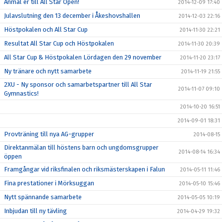
Anmäl er till All Star Open!
2014-12-09 17:40
Julavslutning den 13 december i Åkeshovshallen
2014-12-03 22:16
Höstpokalen och All Star Cup
2014-11-30 22:21
Resultat All Star Cup och Höstpokalen
2014-11-30 20:39
All Star Cup & Höstpokalen Lördagen den 29 november
2014-11-20 23:17
Ny tränare och nytt samarbete
2014-11-19 21:55
2XU - Ny sponsor och samarbetspartner till All Star
2014-11-07 09:10
Gymnastics!
2014-10-20 16:51
2014-09-01 18:31
Provträning till nya AG-grupper
2014-08-15
Direktanmälan till höstens barn och ungdomsgrupper
2014-08-14 16:34
öppen
Framgångar vid riksfinalen och riksmästerskapen i Falun
2014-05-11 11:46
Fina prestationer i Mörksuggan
2014-05-10 15:46
Nytt spännande samarbete
2014-05-05 10:19
Inbjudan till ny tävling
2014-04-29 19:32