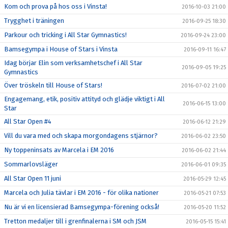
Kom och prova på hos oss i Vinsta!
2016-10-03 21:00
Trygghet i träningen
2016-09-25 18:30
Parkour och tricking i All Star Gymnastics!
2016-09-24 23:00
Bamsegympa i House of Stars i Vinsta
2016-09-11 16:47
Idag börjar Elin som verksamhetschef i All Star
2016-09-05 19:25
Gymnastics
Över tröskeln till House of Stars!
2016-07-02 21:00
Engagemang, etik, positiv attityd och glädje viktigt i All
2016-06-15 13:00
Star
All Star Open #4
2016-06-12 21:29
Vill du vara med och skapa morgondagens stjärnor?
2016-06-02 23:50
Ny toppeninsats av Marcela i EM 2016
2016-06-02 21:44
Sommarlovsläger
2016-06-01 09:35
All Star Open 11 juni
2016-05-29 12:45
Marcela och Julia tävlar i EM 2016 - för olika nationer
2016-05-21 07:53
Nu är vi en licensierad Bamsegympa-förening också!
2016-05-20 11:52
Tretton medaljer till i grenfinalerna i SM och JSM
2016-05-15 15:41