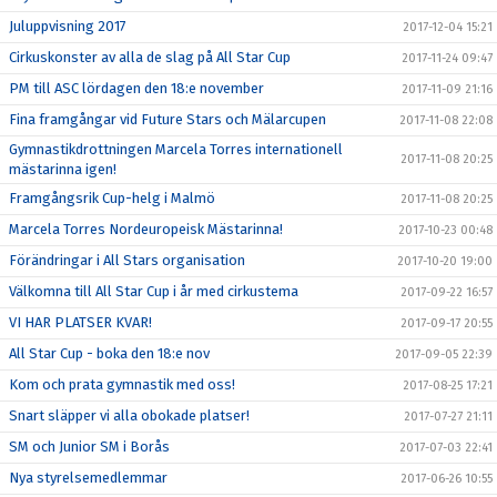
Juluppvisning 2017
2017-12-04 15:21
Cirkuskonster av alla de slag på All Star Cup
2017-11-24 09:47
PM till ASC lördagen den 18:e november
2017-11-09 21:16
Fina framgångar vid Future Stars och Mälarcupen
2017-11-08 22:08
Gymnastikdrottningen Marcela Torres internationell
2017-11-08 20:25
mästarinna igen!
Framgångsrik Cup-helg i Malmö
2017-11-08 20:25
Marcela Torres Nordeuropeisk Mästarinna!
2017-10-23 00:48
Förändringar i All Stars organisation
2017-10-20 19:00
Välkomna till All Star Cup i år med cirkustema
2017-09-22 16:57
VI HAR PLATSER KVAR!
2017-09-17 20:55
All Star Cup - boka den 18:e nov
2017-09-05 22:39
Kom och prata gymnastik med oss!
2017-08-25 17:21
Snart släpper vi alla obokade platser!
2017-07-27 21:11
SM och Junior SM i Borås
2017-07-03 22:41
Nya styrelsemedlemmar
2017-06-26 10:55