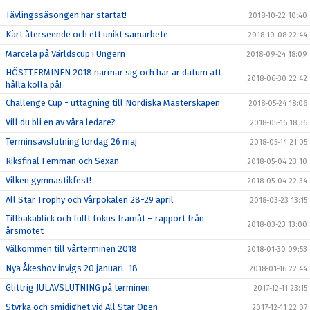
Tävlingssäsongen har startat!
2018-10-22 10:40
Kärt återseende och ett unikt samarbete
2018-10-08 22:44
Marcela på Världscup i Ungern
2018-09-24 18:09
HÖSTTERMINEN 2018 närmar sig och här är datum att
2018-06-30 22:42
hålla kolla på!
Challenge Cup - uttagning till Nordiska Mästerskapen
2018-05-24 18:06
Vill du bli en av våra ledare?
2018-05-16 18:36
Terminsavslutning lördag 26 maj
2018-05-14 21:05
Riksfinal Femman och Sexan
2018-05-04 23:10
Vilken gymnastikfest!
2018-05-04 22:34
All Star Trophy och Vårpokalen 28-29 april
2018-03-23 13:15
Tillbakablick och fullt fokus framåt – rapport från
2018-03-23 13:00
årsmötet
Välkommen till vårterminen 2018
2018-01-30 09:53
Nya Åkeshov invigs 20 januari -18
2018-01-16 22:44
Glittrig JULAVSLUTNING på terminen
2017-12-11 23:15
Styrka och smidighet vid All Star Open
2017-12-11 22:07