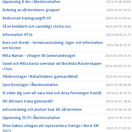
Uppvisning 8 dec i Åkeshovshallen
2024-11-28 16:00
Bokning av vårterminens grupper!
2024-11-20 14:23
Reducerad träningsavgift HT
2024-10-14 09:42
Få en biobiljett och samtidigt stötta oss
2024-09-19 14:38
Information HT24
2024-08-10 22:17
Barn och Bredd - terminsavslutning, läger och information
2024-05-16 12:21
om hösten
Milla Nyman - uttagen till Juniorlandslaget
2024-04-08 14:14
David och Milla bästa svenskar vid Nordiska Mästerskapen
2024-04-06 21:33
i Oslo
Påsklovsläger i Mälarhöjdens gymnastikhall
2024-03-24 14:40
Sportlovsläger i Åkeshovshallen
2024-02-18 08:18
Vi söker dig som vill vara med och driva föreningen framåt
2024-02-16 10:15
Vill ditt barn träna gymnastik?
2024-01-23 18:26
Jullovsträning och platser kvar till vårterminen
2023-12-18 20:28
Uppvisning 25/11 i Åkeshovshallen
2023-11-16 17:26
Ellen Gakios uttagen att representera Sverige i Nord-EM
2023-11-11 09:23
2023