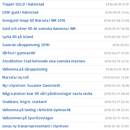
Trippel-GULD i Halmstad
2016-05-15 07:51
USM-guld i Halmstad
2016-05-13 21:44
Grenguld i hopp till Marcela i NM 2016
2016-05-08 21:08
Guld och silver till de svenska damerna i NM
2016-05-07 16:38
Lycka till på Island
2016-05-06 13:07
Suverän våruppvisning 2016!
2016-05-03
Vårfest i gymnastik!
2016-04-27 12:00
Stockholms Stad belönade sina svenska mästare
2016-04-19 22:52
Välkomna på våruppvisning
2016-04-15 18:51
Marcela i ny roll
2016-04-02 21:00
Ny i styrelsen: Susanne Dannstedt
2016-04-02 16:58
Några platser kvar till vårt påsklovsläger nästa vecka
2016-03-21 08:48
Snabbare, högre, starkare!
2016-03-17 20:36
Välkomna på tävling i Artistisk Gymnastik
2016-02-18 20:34
Välkommen på Sportlovsläger
2016-02-11 10:54
Jonas ny tränarrepresentant i styrelsen
2016-02-10 12:00