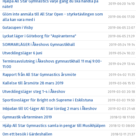
Hjälpa All Star Gymnastics varje gång du ska handla på
2019-06-20 14:10
nätet!
Glöm inte anmäla till All Star Open - styrketävlingen som
2019-06-06 17:30
alla kan vara med i
Gutacupen i Visby
2019-06-05 22:07
Lyckat läger i Göteborg för "Aspiranterna"
2019-06-05 21:29
SOMMARLÄGER i Åkeshovs Gymnastikhall
2019-05-24 19:14
Utvecklingsläger 6 juni
2019-05-24 10:22
Terminsavslutning i Åkeshovs gymnastikhall 11 maj 9:00-
2019-04-29 13:44
11:00
Rapport från All Star Gymnastics årsmöte
2019-04-02 11:35
Kallelse till årsmöte 28 mars 2019
2019-03-06 15:13
Utvecklingsläger steg 1-4 i Åkeshov
2019-03-03 20:18
Sportlovsläger för Bright och Supreme i Eskilstuna
2019-03-03 19:50
Inbjudan till UC-läger All Star lördag 2 mars i Åkeshov
2019-02-03 21:48
Gymnastik vårterminen 2019
2018-12-18 17:00
Hjälp All Star Gymnastics samla in pengar till Musikhjälpen
2018-12-13 08:00
Om ett besök i Gärdeshallen
2018-12-11 21:37