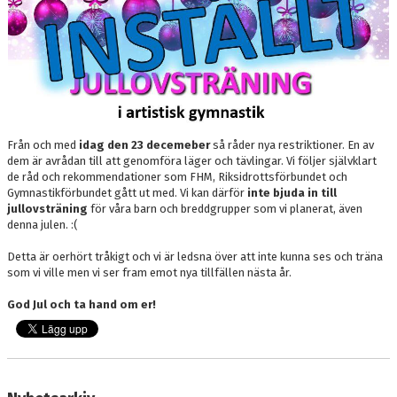
DOKUMENT
BOKNING
FRITIDSKORTET
VÅRA GULDSTÖDMEDLEMMAR
Från och med
idag den 23 decemeber
så råder nya restriktioner. En av
dem är avrådan till att genomföra läger och tävlingar. Vi följer självklart
de råd och rekommendationer som FHM, Riksidrottsförbundet och
Gymnastikförbundet gått ut med. Vi kan därför
inte bjuda in till
jullovsträning
för våra barn och breddgrupper som vi planerat, även
denna julen. :(
Detta är oerhört tråkigt och vi är ledsna över att inte kunna ses och träna
som vi ville men vi ser fram emot nya tillfällen nästa år.
God Jul och ta hand om er!