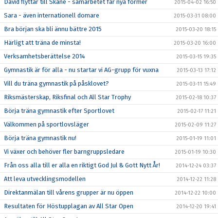
David flyttar till Skåne - samarbetet får nya former
2015-04-02 16:50
Sara - även internationell domare
2015-03-31 08:00
Bra början ska bli ännu bättre 2015
2015-03-20 18:15
Härligt att träna de minsta!
2015-03-20 16:00
Verksamhetsberättelse 2014
2015-03-15 19:35
Gymnastik är för alla - nu startar vi AG-grupp för vuxna
2015-03-13 17:12
Vill du träna gymnastik på påsklovet?
2015-03-11 15:49
Riksmästerskap, Riksfinal och All Star Trophy
2015-02-18 10:37
Börja träna gymnastik efter Sportlovet
2015-02-17 11:21
Välkommen på sportlovsläger
2015-02-09 11:27
Börja träna gymnastik nu!
2015-01-19 11:01
Vi växer och behöver fler barngruppsledare
2015-01-19 10:30
Från oss alla till er alla en riktigt God Jul & Gott Nytt År!
2014-12-24 03:37
Att leva utvecklingsmodellen
2014-12-22 11:28
Direktanmälan till vårens grupper är nu öppen
2014-12-22 10:00
Resultaten för Höstupplagan av All Star Open
2014-12-20 19:41