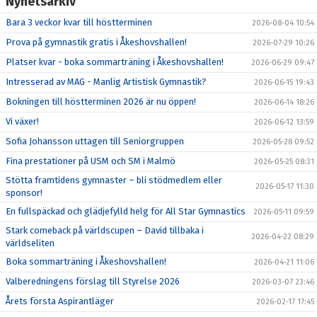
Nyhetsarkiv
Bara 3 veckor kvar till höstterminen
2026-08-04 10:54
Prova på gymnastik gratis i Åkeshovshallen!
2026-07-29 10:26
Platser kvar - boka sommarträning i Åkeshovshallen!
2026-06-29 09:47
Intresserad av MAG - Manlig Artistisk Gymnastik?
2026-06-15 19:43
Bokningen till höstterminen 2026 är nu öppen!
2026-06-14 18:26
Vi växer!
2026-06-12 13:59
Sofia Johansson uttagen till Seniorgruppen
2026-05-28 09:52
Fina prestationer på USM och SM i Malmö
2026-05-25 08:31
Stötta framtidens gymnaster – bli stödmedlem eller
2026-05-17 11:30
sponsor!
En fullspäckad och glädjefylld helg för All Star Gymnastics
2026-05-11 09:59
Stark comeback på världscupen – David tillbaka i
2026-04-22 08:29
världseliten
Boka sommarträning i Åkeshovshallen!
2026-04-21 11:06
Valberedningens förslag till Styrelse 2026
2026-03-07 23:46
Årets första Aspirantläger
2026-02-17 17:45