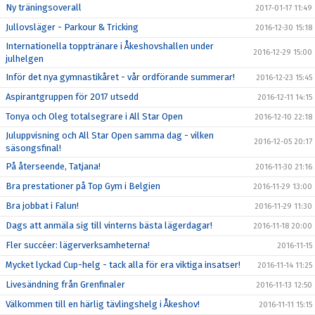
Ny träningsoverall
2017-01-17 11:49
Jullovsläger - Parkour & Tricking
2016-12-30 15:18
Internationella topptränare i Åkeshovshallen under
2016-12-29 15:00
julhelgen
Inför det nya gymnastikåret - vår ordförande summerar!
2016-12-23 15:45
Aspirantgruppen för 2017 utsedd
2016-12-11 14:15
Tonya och Oleg totalsegrare i All Star Open
2016-12-10 22:18
Juluppvisning och All Star Open samma dag - vilken
2016-12-05 20:17
säsongsfinal!
På återseende, Tatjana!
2016-11-30 21:16
Bra prestationer på Top Gym i Belgien
2016-11-29 13:00
Bra jobbat i Falun!
2016-11-29 11:30
Dags att anmäla sig till vinterns bästa lägerdagar!
2016-11-18 20:00
Fler succéer: lägerverksamheterna!
2016-11-15
Mycket lyckad Cup-helg - tack alla för era viktiga insatser!
2016-11-14 11:25
Livesändning från Grenfinaler
2016-11-13 12:50
Välkommen till en härlig tävlingshelg i Åkeshov!
2016-11-11 15:15