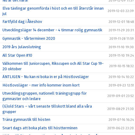
Nu är det nära!
2019-12-09 11:37
Elva tävlingar genomförda i höst och en till återstår innan
2019-12-03 22:39
jul
Fartfylld dag i Åkeshov
2019-12-01 18:48
Utvecklingsläger 14 december - 4 timmar rolig gymnastik
2019-11-29 20:31
Gymnastik - Vårterminen 2020
2019-11-28 11:59
2019 års Julavslutning
2019-11-10 19:30
All Star Open #10
2019-11-10 19:24
Välkommen till Juniorcupen, Rikscupen och All Star Cup 19-
2019-10-15 18:32
20 oktober
ÄNTLIGEN - Nu kan ni boka in er på Höstlovsläger
2019-10-14 10:22
Höstlovsläger - mer info kommer inom kort
2019-09-23 12:51
Utvecklingsgruppen, nationell träningsgrupp för
2019-09-01 23:52
gymnaster och ledare
(G)old Stars – vårt senaste tillskott bland alla våra
2019-08-29 21:30
grupper
Träna gymnastik till hösten
2019-07-16 16:24
Snart dags att boka plats till höstterminen
2019-06-23 23:20