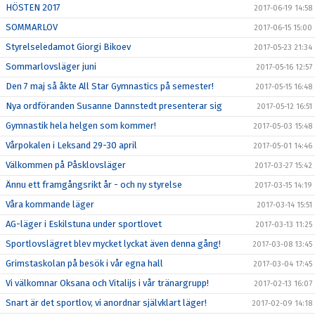
HÖSTEN 2017
2017-06-19 14:58
SOMMARLOV
2017-06-15 15:00
Styrelseledamot Giorgi Bikoev
2017-05-23 21:34
Sommarlovsläger juni
2017-05-16 12:57
Den 7 maj så åkte All Star Gymnastics på semester!
2017-05-15 16:48
Nya ordföranden Susanne Dannstedt presenterar sig
2017-05-12 16:51
Gymnastik hela helgen som kommer!
2017-05-03 15:48
Vårpokalen i Leksand 29-30 april
2017-05-01 14:46
Välkommen på Påsklovsläger
2017-03-27 15:42
Ännu ett framgångsrikt år - och ny styrelse
2017-03-15 14:19
Våra kommande läger
2017-03-14 15:51
AG-läger i Eskilstuna under sportlovet
2017-03-13 11:25
Sportlovslägret blev mycket lyckat även denna gång!
2017-03-08 13:45
Grimstaskolan på besök i vår egna hall
2017-03-04 17:45
Vi välkomnar Oksana och Vitalijs i vår tränargrupp!
2017-02-13 16:07
Snart är det sportlov, vi anordnar självklart läger!
2017-02-09 14:18