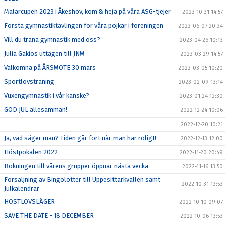
Mälarcupen 2023 i Åkeshov, kom & heja på våra ASG-tjejer
2023-10-31 14:57
Första gymnastiktävlingen för våra pojkar i föreningen
2023-06-07 20:34
Vill du träna gymnastik med oss?
2023-04-26 10:13
Julia Gakios uttagen till JNM
2023-03-29 14:57
Välkomna på ÅRSMÖTE 30 mars
2023-03-05 10:20
Sportlovsträning
2023-02-09 13:14
Vuxengymnastik i vår kanske?
2023-01-24 12:30
GOD JUL allesamman!
2022-12-24 10:06
2022-12-20 10:21
Ja, vad säger man? Tiden går fort när man har roligt!
2022-12-13 12:00
Höstpokalen 2022
2022-11-20 20:49
Bokningen till vårens grupper öppnar nästa vecka
2022-11-16 13:50
Försäljning av Bingolotter till Uppesittarkvällen samt
2022-10-31 13:53
Julkalendrar
HÖSTLOVSLÄGER
2022-10-10 09:07
SAVE THE DATE - 18 DECEMBER
2022-10-06 13:53