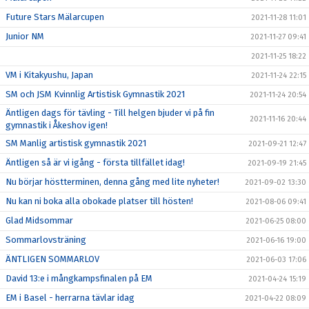
Future Stars Mälarcupen
2021-11-28 11:01
Junior NM
2021-11-27 09:41
2021-11-25 18:22
VM i Kitakyushu, Japan
2021-11-24 22:15
SM och JSM Kvinnlig Artistisk Gymnastik 2021
2021-11-24 20:54
Äntligen dags för tävling - Till helgen bjuder vi på fin
2021-11-16 20:44
gymnastik i Åkeshov igen!
SM Manlig artistisk gymnastik 2021
2021-09-21 12:47
Äntligen så är vi igång - första tillfället idag!
2021-09-19 21:45
Nu börjar höstterminen, denna gång med lite nyheter!
2021-09-02 13:30
Nu kan ni boka alla obokade platser till hösten!
2021-08-06 09:41
Glad Midsommar
2021-06-25 08:00
Sommarlovsträning
2021-06-16 19:00
ÄNTLIGEN SOMMARLOV
2021-06-03 17:06
David 13:e i mångkampsfinalen på EM
2021-04-24 15:19
EM i Basel - herrarna tävlar idag
2021-04-22 08:09