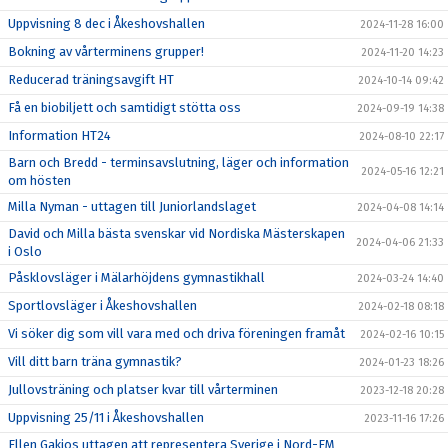
Uppvisning 8 dec i Åkeshovshallen
2024-11-28 16:00
Bokning av vårterminens grupper!
2024-11-20 14:23
Reducerad träningsavgift HT
2024-10-14 09:42
Få en biobiljett och samtidigt stötta oss
2024-09-19 14:38
Information HT24
2024-08-10 22:17
Barn och Bredd - terminsavslutning, läger och information
2024-05-16 12:21
om hösten
Milla Nyman - uttagen till Juniorlandslaget
2024-04-08 14:14
David och Milla bästa svenskar vid Nordiska Mästerskapen
2024-04-06 21:33
i Oslo
Påsklovsläger i Mälarhöjdens gymnastikhall
2024-03-24 14:40
Sportlovsläger i Åkeshovshallen
2024-02-18 08:18
Vi söker dig som vill vara med och driva föreningen framåt
2024-02-16 10:15
Vill ditt barn träna gymnastik?
2024-01-23 18:26
Jullovsträning och platser kvar till vårterminen
2023-12-18 20:28
Uppvisning 25/11 i Åkeshovshallen
2023-11-16 17:26
Ellen Gakios uttagen att representera Sverige i Nord-EM