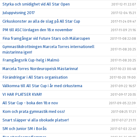
Styrka och smidighet vid All Star Open
2017-12-11 22:07
Juluppvisning 2017
2017-12-04 15:21
Cirkuskonster av alla de slag på All Star Cup
2017-11-24 09:47
PM till ASC lördagen den 18:e november
2017-11-09 21:16
Fina framgångar vid Future Stars och Mälarcupen
2017-11-08 22:08
Gymnastikdrottningen Marcela Torres internationell
2017-11-08 20:25
mästarinna igen!
Framgångsrik Cup-helg i Malmö
2017-11-08 20:25
Marcela Torres Nordeuropeisk Mästarinna!
2017-10-23 00:48
Förändringar i All Stars organisation
2017-10-20 19:00
Välkomna till All Star Cup i år med cirkustema
2017-09-22 16:57
VI HAR PLATSER KVAR!
2017-09-17 20:55
All Star Cup - boka den 18:e nov
2017-09-05 22:39
Kom och prata gymnastik med oss!
2017-08-25 17:21
Snart släpper vi alla obokade platser!
2017-07-27 21:11
SM och Junior SM i Borås
2017-07-03 22:41