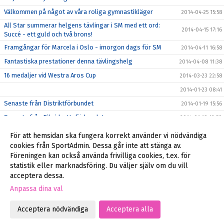
Välkommen på något av våra roliga gymnastikläger
2014-04-25 15:58
All Star summerar helgens tävlingar i SM med ett ord:
2014-04-15 17:16
Succé - ett guld och två brons!
Framgångar för Marcela i Oslo - imorgon dags för SM
2014-04-11 16:58
Fantastiska prestationer denna tävlingshelg
2014-04-08 11:38
16 medaljer vid Westra Aros Cup
2014-03-23 22:58
2014-01-23 08:41
Senaste från Distriktförbundet
2014-01-19 15:56
Senaste från Riksidrottsförbundet
2014-01-19 12:50
Anmälan för stödmedlem eller nya medlemmar
2014-01-18 21:31
För att hemsidan ska fungera korrekt använder vi nödvändiga
Godkännande för publicering av bilder på ert barn
cookies från SportAdmin. Dessa går inte att stänga av.
2014-01-16 20:03
Föreningen kan också använda frivilliga cookies, t.ex. för
Äntligen igång
2014-01-16 17:26
statistik eller marknadsföring. Du väljer själv om du vill
acceptera dessa.
Anpassa dina val
Cookie-inställningar
Gå till Webbversion
Acceptera nödvändiga
Acceptera alla