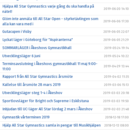
Hjälpa All Star Gymnastics varje gång du ska handla på
2019-06-20 14:10
nätet!
Glöm inte anmäla till All Star Open - styrketävlingen som
2019-06-06 17:30
alla kan vara med i
Gutacupen i Visby
2019-06-05 22:07
Lyckat läger i Göteborg för "Aspiranterna"
2019-06-05 21:29
SOMMARLÄGER i Åkeshovs Gymnastikhall
2019-05-24 19:14
Utvecklingsläger 6 juni
2019-05-24 10:22
Terminsavslutning i Åkeshovs gymnastikhall 11 maj 9:00-
2019-04-29 13:44
11:00
Rapport från All Star Gymnastics årsmöte
2019-04-02 11:35
Kallelse till årsmöte 28 mars 2019
2019-03-06 15:13
Utvecklingsläger steg 1-4 i Åkeshov
2019-03-03 20:18
Sportlovsläger för Bright och Supreme i Eskilstuna
2019-03-03 19:50
Inbjudan till UC-läger All Star lördag 2 mars i Åkeshov
2019-02-03 21:48
Gymnastik vårterminen 2019
2018-12-18 17:00
Hjälp All Star Gymnastics samla in pengar till Musikhjälpen
2018-12-13 08:00