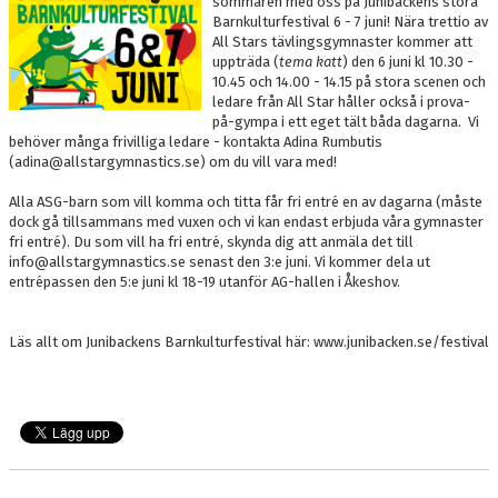
sommaren med oss på Junibackens stora
DOKUMENT
Barnkulturfestival 6 - 7 juni! Nära trettio av
All Stars tävlingsgymnaster kommer att
BOKNING
uppträda (
tema katt
) den 6 juni kl 10.30 -
10.45 och 14.00 - 14.15 på stora scenen och
ledare från All Star håller också i prova-
FRITIDSKORTET
på-gympa i ett eget tält båda dagarna. Vi
behöver många frivilliga ledare - kontakta Adina Rumbutis
VÅRA GULDSTÖDMEDLEMMAR
(adina@allstargymnastics.se) om du vill vara med!
Alla ASG-barn som vill komma och titta får fri entré en av dagarna (måste
dock gå tillsammans med vuxen och vi kan endast erbjuda våra gymnaster
fri entré). Du som vill ha fri entré, skynda dig att anmäla det till
info@allstargymnastics.se senast den 3:e juni. Vi kommer dela ut
entrépassen den 5:e juni kl 18-19 utanför AG-hallen i Åkeshov.
Läs allt om Junibackens Barnkulturfestival här: www.junibacken.se/festival