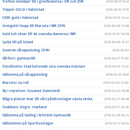
Tretton medaljer till i grenfinalerna i SM och JSM
2016-05-15 15:41
Trippel-GULD i Halmstad
2016-05-15 07:51
USM-guld i Halmstad
2016-05-13 21:44
Grenguld i hopp till Marcela i NM 2016
2016-05-08 21:08
Guld och silver till de svenska damerna i NM
2016-05-07 16:38
Lycka till på Island
2016-05-06 13:07
Suverän våruppvisning 2016!
2016-05-03
Vårfest i gymnastik!
2016-04-27 12:00
Stockholms Stad belönade sina svenska mästare
2016-04-19 22:52
Välkomna på våruppvisning
2016-04-15 18:51
Marcela i ny roll
2016-04-02 21:00
Ny i styrelsen: Susanne Dannstedt
2016-04-02 16:58
Några platser kvar till vårt påsklovsläger nästa vecka
2016-03-21 08:48
Snabbare, högre, starkare!
2016-03-17 20:36
Välkomna på tävling i Artistisk Gymnastik
2016-02-18 20:34
Välkommen på Sportlovsläger
2016-02-11 10:54