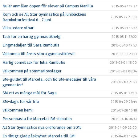
Nu är anmälan öppen för elever på Campus Manilla
2015-05-27 19:27
Kom och se All Star Gymnastics på Junibackens
2015-05-24 21:00
Barnkulturfestival 6 - 7 juni
Vilka ledare vi har!
2015-05-23 16:37
Tack för en härlig gymnastikhelg
2015-05-11 22:22
Lingmedaljen till Sara Rumbutis
2015-05-10 19:53
Välkomna till årets stora gymnastikfest!
2015-05-05 23:11
Härlig comeback för Julia Rumbutis
2015-05-04 18:00
Välkommen på sommarlovsläger
2015-05-03 08:34
SM-guldet till Marcela...och tio SM-medaljer till våra
2015-05-02 21:53
gymnaster!
SM ett av många mål för Saga
2015-05-01 22:10
SM-dags för vår trio
2015-04-29 21:44
Välkommen hem!
2015-04-20 16:18
Personbästa för Marcela i EM-debuten
2015-04-16 06:41
All Star Gymnastics nya ordförande om 2015
2015-04-09 22:00
En riktigt glad påsknyhet: Marcela till EM!
2015-04-02 17:24