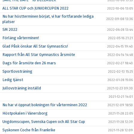
2022-10-06 13:53
ALL STAR CUP och JUNIORCUPEN 2022
2022-10-06 13:05
Nu har höstterminen börjat, vi har fortfarande lediga
2022-09-08 13:36
platser
SM 2022
2022-06-28 13:44
Förläng vårterminen!
2022-05-16 21:21
Glad Påsk önskar All Star Gymnastics!
2022-04-15 19:40
Rapport från All Star Gymnastics årsmöte
2022-04-14 14:48
Dags för årsmöte den 26 mars
2022-02-27 18:40
Sportlovsträning
2022-02-13 15:25
Ledig tjänst
2022-01-28 15:06
Jullovsträning inställd
2021-12-23 09:30
2021-12-21 14:01
Nu har vi öppnat bokningen för vårterminen 2022
2021-12-09 18:50
Höstpokalen i Vänersborg
2021-11-28 22:05
Ungdomscupen, Svenska Cupen och All Star Cup
2021-11-28 12:39
Syskonen Coche från Frankrike
2021-11-28 12:09