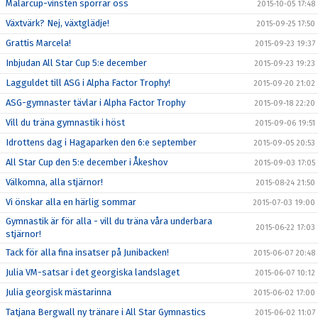
Mälarcup-vinsten sporrar oss
2015-10-05 17:48
Växtvärk? Nej, växtglädje!
2015-09-25 17:50
Grattis Marcela!
2015-09-23 19:37
Inbjudan All Star Cup 5:e december
2015-09-23 19:23
Lagguldet till ASG i Alpha Factor Trophy!
2015-09-20 21:02
ASG-gymnaster tävlar i Alpha Factor Trophy
2015-09-18 22:20
Vill du träna gymnastik i höst
2015-09-06 19:51
Idrottens dag i Hagaparken den 6:e september
2015-09-05 20:53
All Star Cup den 5:e december i Åkeshov
2015-09-03 17:05
Välkomna, alla stjärnor!
2015-08-24 21:50
Vi önskar alla en härlig sommar
2015-07-03 19:00
Gymnastik är för alla - vill du träna våra underbara
2015-06-22 17:03
stjärnor!
Tack för alla fina insatser på Junibacken!
2015-06-07 20:48
Julia VM-satsar i det georgiska landslaget
2015-06-07 10:12
Julia georgisk mästarinna
2015-06-02 17:00
Tatjana Bergwall ny tränare i All Star Gymnastics
2015-06-02 11:07