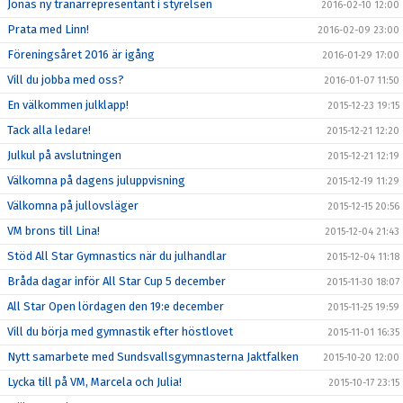
Jonas ny tränarrepresentant i styrelsen
2016-02-10 12:00
Prata med Linn!
2016-02-09 23:00
Föreningsåret 2016 är igång
2016-01-29 17:00
Vill du jobba med oss?
2016-01-07 11:50
En välkommen julklapp!
2015-12-23 19:15
Tack alla ledare!
2015-12-21 12:20
Julkul på avslutningen
2015-12-21 12:19
Välkomna på dagens juluppvisning
2015-12-19 11:29
Välkomna på jullovsläger
2015-12-15 20:56
VM brons till Lina!
2015-12-04 21:43
Stöd All Star Gymnastics när du julhandlar
2015-12-04 11:18
Bråda dagar inför All Star Cup 5 december
2015-11-30 18:07
All Star Open lördagen den 19:e december
2015-11-25 19:59
Vill du börja med gymnastik efter höstlovet
2015-11-01 16:35
Nytt samarbete med Sundsvallsgymnasterna Jaktfalken
2015-10-20 12:00
Lycka till på VM, Marcela och Julia!
2015-10-17 23:15