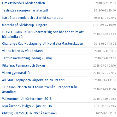
Om ett besök i Gärdeshallen
2018-12-11 21:37
Tävlingssäsongen har startat!
2018-10-22 10:40
Kärt återseende och ett unikt samarbete
2018-10-08 22:44
Marcela på Världscup i Ungern
2018-09-24 18:09
HÖSTTERMINEN 2018 närmar sig och här är datum att
2018-06-30 22:42
hålla kolla på!
Challenge Cup - uttagning till Nordiska Mästerskapen
2018-05-24 18:06
Vill du bli en av våra ledare?
2018-05-16 18:36
Terminsavslutning lördag 26 maj
2018-05-14 21:05
Riksfinal Femman och Sexan
2018-05-04 23:10
Vilken gymnastikfest!
2018-05-04 22:34
All Star Trophy och Vårpokalen 28-29 april
2018-03-23 13:15
Tillbakablick och fullt fokus framåt – rapport från
2018-03-23 13:00
årsmötet
Välkommen till vårterminen 2018
2018-01-30 09:53
Nya Åkeshov invigs 20 januari -18
2018-01-16 22:44
Glittrig JULAVSLUTNING på terminen
2017-12-11 23:15