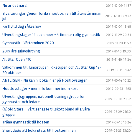
Nu är det nära!
2019-12-09 11:37
Elva tävlingar genomförda i höst och en till återstår innan
2019-12-03 22:39
jul
Fartfylld dag i Åkeshov
2019-12-01 18:48
Utvecklingsläger 14 december - 4 timmar rolig gymnastik
2019-11-29 20:31
Gymnastik - Vårterminen 2020
2019-11-28 11:59
2019 års Julavslutning
2019-11-10 19:30
All Star Open #10
2019-11-10 19:24
Välkommen till Juniorcupen, Rikscupen och All Star Cup 19-
2019-10-15 18:32
20 oktober
ÄNTLIGEN - Nu kan ni boka in er på Höstlovsläger
2019-10-14 10:22
Höstlovsläger - mer info kommer inom kort
2019-09-23 12:51
Utvecklingsgruppen, nationell träningsgrupp för
2019-09-01 23:52
gymnaster och ledare
(G)old Stars – vårt senaste tillskott bland alla våra
2019-08-29 21:30
grupper
Träna gymnastik till hösten
2019-07-16 16:24
Snart dags att boka plats till höstterminen
2019-06-23 23:20