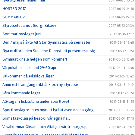
Nya styrelsemedlemmar
2017-06-26 10:55
HÖSTEN 2017
2017-06-19 14:58
SOMMARLOV
2017-06-15 15:00
Styrelseledamot Giorgi Bikoev
2017-05-23 21:34
Sommarlovsläger juni
2017-05-16 12:57
Den 7 maj så åkte All Star Gymnastics på semester!
2017-05-15 16:48
Nya ordföranden Susanne Dannstedt presenterar sig
2017-05-12 16:51
Gymnastik hela helgen som kommer!
2017-05-03 15:48
Vårpokalen i Leksand 29-30 april
2017-05-01 14:46
Välkommen på Påsklovsläger
2017-03-27 15:42
Ännu ett framgångsrikt år - och ny styrelse
2017-03-15 14:19
Våra kommande läger
2017-03-14 15:51
AG-läger i Eskilstuna under sportlovet
2017-03-13 11:25
Sportlovslägret blev mycket lyckat även denna gång!
2017-03-08 13:45
Grimstaskolan på besök i vår egna hall
2017-03-04 17:45
Vi välkomnar Oksana och Vitalijs i vår tränargrupp!
2017-02-13 16:07