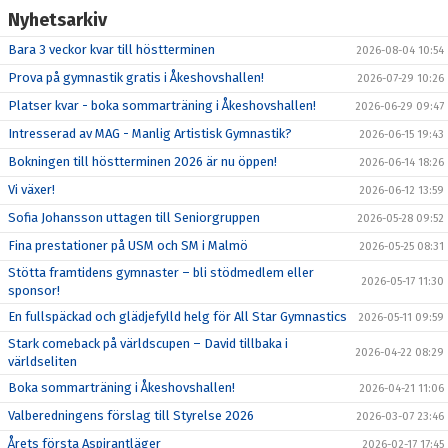
Nyhetsarkiv
Bara 3 veckor kvar till höstterminen
2026-08-04 10:54
Prova på gymnastik gratis i Åkeshovshallen!
2026-07-29 10:26
Platser kvar - boka sommarträning i Åkeshovshallen!
2026-06-29 09:47
Intresserad av MAG - Manlig Artistisk Gymnastik?
2026-06-15 19:43
Bokningen till höstterminen 2026 är nu öppen!
2026-06-14 18:26
Vi växer!
2026-06-12 13:59
Sofia Johansson uttagen till Seniorgruppen
2026-05-28 09:52
Fina prestationer på USM och SM i Malmö
2026-05-25 08:31
Stötta framtidens gymnaster – bli stödmedlem eller
2026-05-17 11:30
sponsor!
En fullspäckad och glädjefylld helg för All Star Gymnastics
2026-05-11 09:59
Stark comeback på världscupen – David tillbaka i
2026-04-22 08:29
världseliten
Boka sommarträning i Åkeshovshallen!
2026-04-21 11:06
Valberedningens förslag till Styrelse 2026
2026-03-07 23:46
Årets första Aspirantläger
2026-02-17 17:45