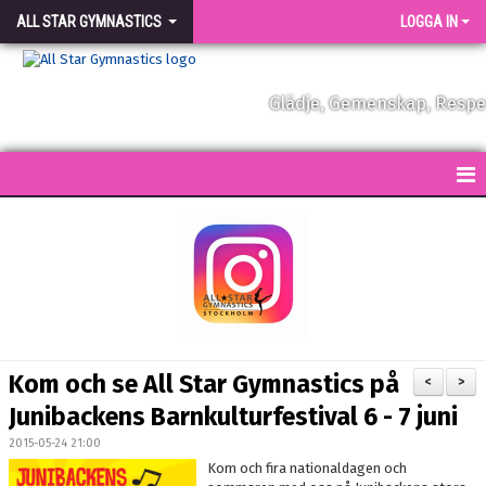
ALL STAR GYMNASTICS
LOGGA IN
Glädje, Gemenskap, Resp
START
KONTAKT
NYHETER
FÖRENINGEN
Kom och se All Star Gymnastics på
<
>
VÅRA TRÄNARE
Junibackens Barnkulturfestival 6 - 7 juni
2015-05-24 21:00
FÖRENINGSKLÄDER
Kom och fira nationaldagen och