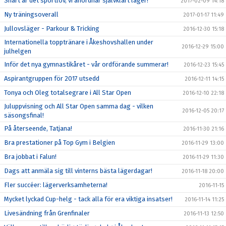
Snart är det sportlov, vi anordnar självklart läger!
2017-02-09 14:18
Ny träningsoverall
2017-01-17 11:49
Jullovsläger - Parkour & Tricking
2016-12-30 15:18
Internationella topptränare i Åkeshovshallen under
2016-12-29 15:00
julhelgen
Inför det nya gymnastikåret - vår ordförande summerar!
2016-12-23 15:45
Aspirantgruppen för 2017 utsedd
2016-12-11 14:15
Tonya och Oleg totalsegrare i All Star Open
2016-12-10 22:18
Juluppvisning och All Star Open samma dag - vilken
2016-12-05 20:17
säsongsfinal!
På återseende, Tatjana!
2016-11-30 21:16
Bra prestationer på Top Gym i Belgien
2016-11-29 13:00
Bra jobbat i Falun!
2016-11-29 11:30
Dags att anmäla sig till vinterns bästa lägerdagar!
2016-11-18 20:00
Fler succéer: lägerverksamheterna!
2016-11-15
Mycket lyckad Cup-helg - tack alla för era viktiga insatser!
2016-11-14 11:25
Livesändning från Grenfinaler
2016-11-13 12:50