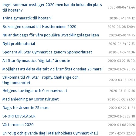
Inget sommarlovsläger 2020 men har du bokat din plats
2020-08-04 12:44
till hösten?
Träna gymnastik till hösten!
2020-07-13 14:12
Bokningen öppnad till Höstterminen 2020
2020-06-08 12:04
Nu är det dags för våra populära Utvecklingsläger igen
2020-05-10 14:45
Nytt profilmaterial
2020-04-24 19:53
Sponsra All Star Gymnastics genom Sponsorhuset
2020-04-07 11:36
All Star Gymnastics "digitala" årsmöte
2020-03-27 18:00
Möjlighet att delta digitalt vid årsmötet onsdag 25 mars!
2020-03-24 20:45
Välkomna till All Star Trophy, Challenge och
2020-03-12 19:11
Ungdomsmötet
Helgens tävlingar och Coronaviruset
2020-03-11 12:56
Med anledning av Coronaviruset
2020-03-02 22:50
Dags för årsmöte 25 mars
2020-02-22 11:21
SPORTLOVSLÄGER
2020-02-05 22:18
Vårterminen 2020
2020-01-08 21:26
En rolig och givande dag i Mälarhöjdens Gymnastikhall
2019-12-19 22:40