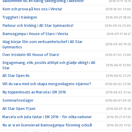
Välkommen till en härlig tävlingshelg i Åkeshov!
2016-11-11 15:15
Kom och prova på hos oss i Vinsta!
2016-10-03 21:00
Trygghet i träningen
2016-09-25 18:30
Parkour och tricking i All Star Gymnastics!
2016-09-24 23:00
Bamsegympa i House of Stars i Vinsta
2016-09-11 16:47
Idag börjar Elin som verksamhetschef i All Star
2016-09-05 19:25
Gymnastics
Över tröskeln till House of Stars!
2016-07-02 21:00
Engagemang, etik, positiv attityd och glädje viktigt i All
2016-06-15 13:00
Star
All Star Open #4
2016-06-12 21:29
Vill du vara med och skapa morgondagens stjärnor?
2016-06-02 23:50
Ny toppeninsats av Marcela i EM 2016
2016-06-02 21:44
Sommarlovsläger
2016-06-01 09:35
All Star Open 11 juni
2016-05-29 12:45
Marcela och Julia tävlar i EM 2016 - för olika nationer
2016-05-21 07:53
Nu är vi en licensierad Bamsegympa-förening också!
2016-05-20 11:52