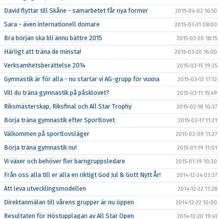
David flyttar till Skåne - samarbetet får nya former
2015-04-02 16:50
Sara - även internationell domare
2015-03-31 08:00
Bra början ska bli ännu bättre 2015
2015-03-20 18:15
Härligt att träna de minsta!
2015-03-20 16:00
Verksamhetsberättelse 2014
2015-03-15 19:35
Gymnastik är för alla - nu startar vi AG-grupp för vuxna
2015-03-13 17:12
Vill du träna gymnastik på påsklovet?
2015-03-11 15:49
Riksmästerskap, Riksfinal och All Star Trophy
2015-02-18 10:37
Börja träna gymnastik efter Sportlovet
2015-02-17 11:21
Välkommen på sportlovsläger
2015-02-09 11:27
Börja träna gymnastik nu!
2015-01-19 11:01
Vi växer och behöver fler barngruppsledare
2015-01-19 10:30
Från oss alla till er alla en riktigt God Jul & Gott Nytt År!
2014-12-24 03:37
Att leva utvecklingsmodellen
2014-12-22 11:28
Direktanmälan till vårens grupper är nu öppen
2014-12-22 10:00
Resultaten för Höstupplagan av All Star Open
2014-12-20 19:41