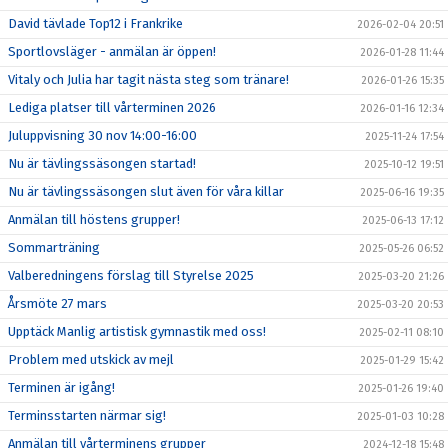
David tävlade Top12 i Frankrike
2026-02-04 20:51
Sportlovsläger - anmälan är öppen!
2026-01-28 11:44
Vitaly och Julia har tagit nästa steg som tränare!
2026-01-26 15:35
Lediga platser till vårterminen 2026
2026-01-16 12:34
Juluppvisning 30 nov 14:00-16:00
2025-11-24 17:54
Nu är tävlingssäsongen startad!
2025-10-12 19:51
Nu är tävlingssäsongen slut även för våra killar
2025-06-16 19:35
Anmälan till höstens grupper!
2025-06-13 17:12
Sommarträning
2025-05-26 06:52
Valberedningens förslag till Styrelse 2025
2025-03-20 21:26
Årsmöte 27 mars
2025-03-20 20:53
Upptäck Manlig artistisk gymnastik med oss!
2025-02-11 08:10
Problem med utskick av mejl
2025-01-29 15:42
Terminen är igång!
2025-01-26 19:40
Terminsstarten närmar sig!
2025-01-03 10:28
Anmälan till vårterminens grupper
2024-12-18 15:48