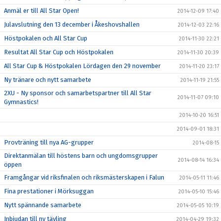
Anmäl er till All Star Open!
2014-12-09 17:40
Julavslutning den 13 december i Åkeshovshallen
2014-12-03 22:16
Höstpokalen och All Star Cup
2014-11-30 22:21
Resultat All Star Cup och Höstpokalen
2014-11-30 20:39
All Star Cup & Höstpokalen Lördagen den 29 november
2014-11-20 23:17
Ny tränare och nytt samarbete
2014-11-19 21:55
2XU - Ny sponsor och samarbetspartner till All Star
2014-11-07 09:10
Gymnastics!
2014-10-20 16:51
2014-09-01 18:31
Provträning till nya AG-grupper
2014-08-15
Direktanmälan till höstens barn och ungdomsgrupper
2014-08-14 16:34
öppen
Framgångar vid riksfinalen och riksmästerskapen i Falun
2014-05-11 11:46
Fina prestationer i Mörksuggan
2014-05-10 15:46
Nytt spännande samarbete
2014-05-05 10:19
Inbjudan till ny tävling
2014-04-29 19:32