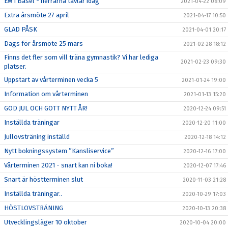
EM i Basel - herrarna tävlar idag
2021-04-22 08:09
Extra årsmöte 27 april
2021-04-17 10:50
GLAD PÅSK
2021-04-01 20:17
Dags för årsmöte 25 mars
2021-02-28 18:12
Finns det fler som vill träna gymnastik? Vi har lediga
2021-02-23 09:30
platser.
Uppstart av vårterminen vecka 5
2021-01-24 19:00
Information om vårterminen
2021-01-13 15:20
GOD JUL OCH GOTT NYTT ÅR!
2020-12-24 09:51
Inställda träningar
2020-12-20 11:00
Jullovsträning inställd
2020-12-18 14:12
Nytt bokningssystem ”Kansliservice”
2020-12-16 17:00
Vårterminen 2021 - snart kan ni boka!
2020-12-07 17:46
Snart är höstterminen slut
2020-11-03 21:28
Inställda träningar..
2020-10-29 17:03
HÖSTLOVSTRÄNING
2020-10-13 20:38
Utvecklingsläger 10 oktober
2020-10-04 20:00