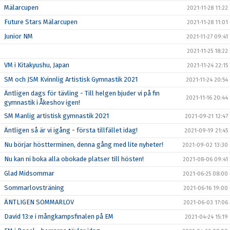
Mälarcupen
2021-11-28 11:22
Future Stars Mälarcupen
2021-11-28 11:01
Junior NM
2021-11-27 09:41
2021-11-25 18:22
VM i Kitakyushu, Japan
2021-11-24 22:15
SM och JSM Kvinnlig Artistisk Gymnastik 2021
2021-11-24 20:54
Äntligen dags för tävling - Till helgen bjuder vi på fin
2021-11-16 20:44
gymnastik i Åkeshov igen!
SM Manlig artistisk gymnastik 2021
2021-09-21 12:47
Äntligen så är vi igång - första tillfället idag!
2021-09-19 21:45
Nu börjar höstterminen, denna gång med lite nyheter!
2021-09-02 13:30
Nu kan ni boka alla obokade platser till hösten!
2021-08-06 09:41
Glad Midsommar
2021-06-25 08:00
Sommarlovsträning
2021-06-16 19:00
ÄNTLIGEN SOMMARLOV
2021-06-03 17:06
David 13:e i mångkampsfinalen på EM
2021-04-24 15:19