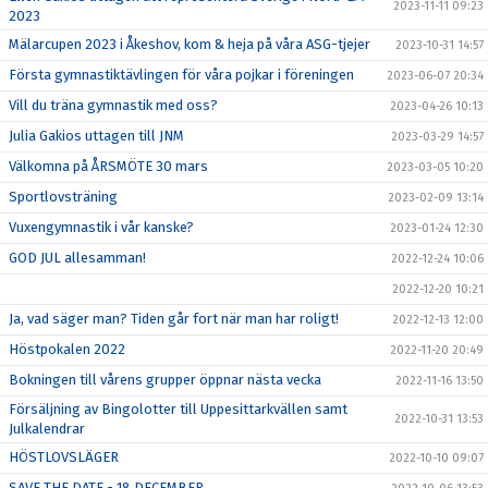
2023-11-11 09:23
2023
Mälarcupen 2023 i Åkeshov, kom & heja på våra ASG-tjejer
2023-10-31 14:57
Första gymnastiktävlingen för våra pojkar i föreningen
2023-06-07 20:34
Vill du träna gymnastik med oss?
2023-04-26 10:13
Julia Gakios uttagen till JNM
2023-03-29 14:57
Välkomna på ÅRSMÖTE 30 mars
2023-03-05 10:20
Sportlovsträning
2023-02-09 13:14
Vuxengymnastik i vår kanske?
2023-01-24 12:30
GOD JUL allesamman!
2022-12-24 10:06
2022-12-20 10:21
Ja, vad säger man? Tiden går fort när man har roligt!
2022-12-13 12:00
Höstpokalen 2022
2022-11-20 20:49
Bokningen till vårens grupper öppnar nästa vecka
2022-11-16 13:50
Försäljning av Bingolotter till Uppesittarkvällen samt
2022-10-31 13:53
Julkalendrar
HÖSTLOVSLÄGER
2022-10-10 09:07
SAVE THE DATE - 18 DECEMBER