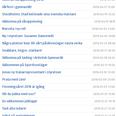
Vårfest i gymnastik!
2016-04-27 12:00
Stockholms Stad belönade sina svenska mästare
2016-04-19 22:52
Välkomna på våruppvisning
2016-04-15 18:51
Marcela i ny roll
2016-04-02 21:00
Ny i styrelsen: Susanne Dannstedt
2016-04-02 16:58
Några platser kvar till vårt påsklovsläger nästa vecka
2016-03-21 08:48
Snabbare, högre, starkare!
2016-03-17 20:36
Välkomna på tävling i Artistisk Gymnastik
2016-02-18 20:34
Välkommen på Sportlovsläger
2016-02-11 10:54
Jonas ny tränarrepresentant i styrelsen
2016-02-10 12:00
Prata med Linn!
2016-02-09 23:00
Föreningsåret 2016 är igång
2016-01-29 17:00
Vill du jobba med oss?
2016-01-07 11:50
En välkommen julklapp!
2015-12-23 19:15
Tack alla ledare!
2015-12-21 12:20
Julkul på avslutningen
2015-12-21 12:19