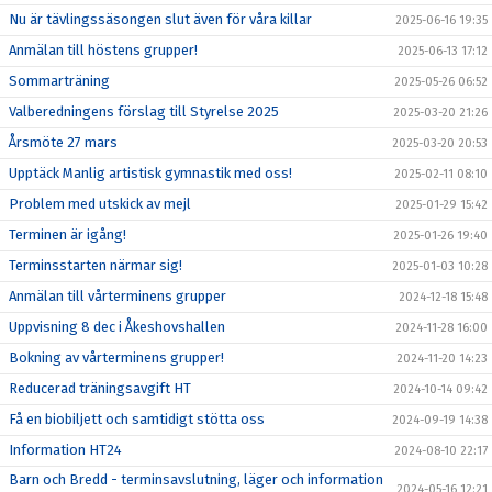
Nu är tävlingssäsongen slut även för våra killar
2025-06-16 19:35
Anmälan till höstens grupper!
2025-06-13 17:12
Sommarträning
2025-05-26 06:52
Valberedningens förslag till Styrelse 2025
2025-03-20 21:26
Årsmöte 27 mars
2025-03-20 20:53
Upptäck Manlig artistisk gymnastik med oss!
2025-02-11 08:10
Problem med utskick av mejl
2025-01-29 15:42
Terminen är igång!
2025-01-26 19:40
Terminsstarten närmar sig!
2025-01-03 10:28
Anmälan till vårterminens grupper
2024-12-18 15:48
Uppvisning 8 dec i Åkeshovshallen
2024-11-28 16:00
Bokning av vårterminens grupper!
2024-11-20 14:23
Reducerad träningsavgift HT
2024-10-14 09:42
Få en biobiljett och samtidigt stötta oss
2024-09-19 14:38
Information HT24
2024-08-10 22:17
Barn och Bredd - terminsavslutning, läger och information
2024-05-16 12:21