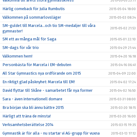
Välkomna till årets stora gymnastikfest!
2015-05-05 23:11
Härlig comeback för Julia Rumbutis
2015-05-04 18:00
Välkommen på sommarlovsläger
2015-05-03 08:34
SM-guldet till Marcela...och tio SM-medaljer till våra
2015-05-02 21:53
gymnaster!
SM ett av många mål för Saga
2015-05-01 22:10
SM-dags för vår trio
2015-04-29 21:44
Välkommen hem!
2015-04-20 16:18
Personbästa för Marcela i EM-debuten
2015-04-16 06:41
All Star Gymnastics nya ordförande om 2015
2015-04-09 22:00
En riktigt glad påsknyhet: Marcela till EM!
2015-04-02 17:24
David flyttar till Skåne - samarbetet får nya former
2015-04-02 16:50
Sara - även internationell domare
2015-03-31 08:00
Bra början ska bli ännu bättre 2015
2015-03-20 18:15
Härligt att träna de minsta!
2015-03-20 16:00
Verksamhetsberättelse 2014
2015-03-15 19:35
Gymnastik är för alla - nu startar vi AG-grupp för vuxna
2015-03-13 17:12