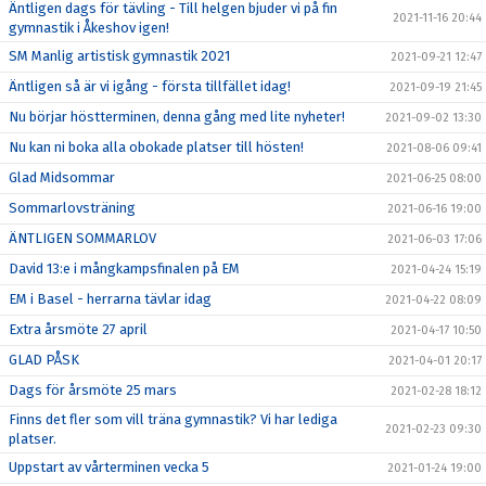
Äntligen dags för tävling - Till helgen bjuder vi på fin
2021-11-16 20:44
gymnastik i Åkeshov igen!
SM Manlig artistisk gymnastik 2021
2021-09-21 12:47
Äntligen så är vi igång - första tillfället idag!
2021-09-19 21:45
Nu börjar höstterminen, denna gång med lite nyheter!
2021-09-02 13:30
Nu kan ni boka alla obokade platser till hösten!
2021-08-06 09:41
Glad Midsommar
2021-06-25 08:00
Sommarlovsträning
2021-06-16 19:00
ÄNTLIGEN SOMMARLOV
2021-06-03 17:06
David 13:e i mångkampsfinalen på EM
2021-04-24 15:19
EM i Basel - herrarna tävlar idag
2021-04-22 08:09
Extra årsmöte 27 april
2021-04-17 10:50
GLAD PÅSK
2021-04-01 20:17
Dags för årsmöte 25 mars
2021-02-28 18:12
Finns det fler som vill träna gymnastik? Vi har lediga
2021-02-23 09:30
platser.
Uppstart av vårterminen vecka 5
2021-01-24 19:00