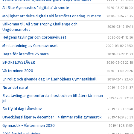
All Star Gymnastics "digitala" årsmöte
2020-03-27 18:00
Möjlighet att delta digitalt vid årsmötet onsdag 25 mars!
2020-03-24 20:45
Välkomna till All Star Trophy, Challenge och
2020-03-12 19:11
Ungdomsmötet
Helgens tävlingar och Coronaviruset
2020-03-11 12:56
Med anledning av Coronaviruset
2020-03-02 22:50
Dags för årsmöte 25 mars
2020-02-22 11:21
SPORTLOVSLÄGER
2020-02-05 22:18
Vårterminen 2020
2020-01-08 21:26
En rolig och givande dag i Mälarhöjdens Gymnastikhall
2019-12-19 22:40
Nu är det nära!
2019-12-09 11:37
Elva tävlingar genomförda i höst och en till återstår innan
2019-12-03 22:39
jul
Fartfylld dag i Åkeshov
2019-12-01 18:48
Utvecklingsläger 14 december - 4 timmar rolig gymnastik
2019-11-29 20:31
Gymnastik - Vårterminen 2020
2019-11-28 11:59
2019 års Julavslutning