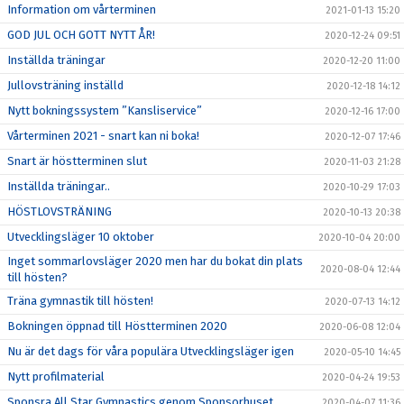
Information om vårterminen
2021-01-13 15:20
GOD JUL OCH GOTT NYTT ÅR!
2020-12-24 09:51
Inställda träningar
2020-12-20 11:00
Jullovsträning inställd
2020-12-18 14:12
Nytt bokningssystem ”Kansliservice”
2020-12-16 17:00
Vårterminen 2021 - snart kan ni boka!
2020-12-07 17:46
Snart är höstterminen slut
2020-11-03 21:28
Inställda träningar..
2020-10-29 17:03
HÖSTLOVSTRÄNING
2020-10-13 20:38
Utvecklingsläger 10 oktober
2020-10-04 20:00
Inget sommarlovsläger 2020 men har du bokat din plats
2020-08-04 12:44
till hösten?
Träna gymnastik till hösten!
2020-07-13 14:12
Bokningen öppnad till Höstterminen 2020
2020-06-08 12:04
Nu är det dags för våra populära Utvecklingsläger igen
2020-05-10 14:45
Nytt profilmaterial
2020-04-24 19:53
Sponsra All Star Gymnastics genom Sponsorhuset
2020-04-07 11:36