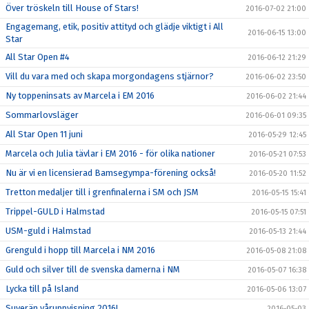
Över tröskeln till House of Stars!
2016-07-02 21:00
Engagemang, etik, positiv attityd och glädje viktigt i All
2016-06-15 13:00
Star
All Star Open #4
2016-06-12 21:29
Vill du vara med och skapa morgondagens stjärnor?
2016-06-02 23:50
Ny toppeninsats av Marcela i EM 2016
2016-06-02 21:44
Sommarlovsläger
2016-06-01 09:35
All Star Open 11 juni
2016-05-29 12:45
Marcela och Julia tävlar i EM 2016 - för olika nationer
2016-05-21 07:53
Nu är vi en licensierad Bamsegympa-förening också!
2016-05-20 11:52
Tretton medaljer till i grenfinalerna i SM och JSM
2016-05-15 15:41
Trippel-GULD i Halmstad
2016-05-15 07:51
USM-guld i Halmstad
2016-05-13 21:44
Grenguld i hopp till Marcela i NM 2016
2016-05-08 21:08
Guld och silver till de svenska damerna i NM
2016-05-07 16:38
Lycka till på Island
2016-05-06 13:07
Suverän våruppvisning 2016!
2016-05-03