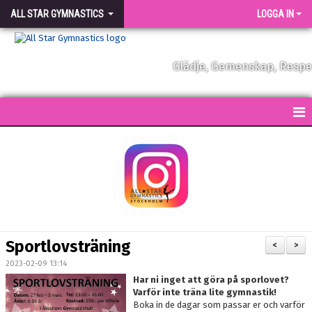
ALL STAR GYMNASTICS
LOGGA IN
Glädje, Gemenskap, Resp
START
KONTAKT
NYHETER
FÖRENINGEN
Sportlovsträning
<
>
VÅRA TRÄNARE
2023-02-09 13:14
Har ni inget att göra på sporlovet?
FÖRENINGSKLÄDER
Varför inte träna lite gymnastik!
Boka in de dagar som passar er och varför