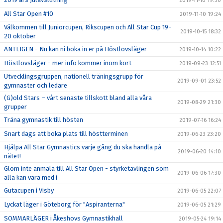
2019-11-10 19:30
All Star Open #10
2019-11-10 19:24
Välkommen till Juniorcupen, Rikscupen och All Star Cup 19-
2019-10-15 18:32
20 oktober
ÄNTLIGEN - Nu kan ni boka in er på Höstlovsläger
2019-10-14 10:22
Höstlovsläger - mer info kommer inom kort
2019-09-23 12:51
Utvecklingsgruppen, nationell träningsgrupp för
2019-09-01 23:52
gymnaster och ledare
(G)old Stars – vårt senaste tillskott bland alla våra
2019-08-29 21:30
grupper
Träna gymnastik till hösten
2019-07-16 16:24
Snart dags att boka plats till höstterminen
2019-06-23 23:20
Hjälpa All Star Gymnastics varje gång du ska handla på
2019-06-20 14:10
nätet!
Glöm inte anmäla till All Star Open - styrketävlingen som
2019-06-06 17:30
alla kan vara med i
Gutacupen i Visby
2019-06-05 22:07
Lyckat läger i Göteborg för "Aspiranterna"
2019-06-05 21:29
SOMMARLÄGER i Åkeshovs Gymnastikhall
2019-05-24 19:14