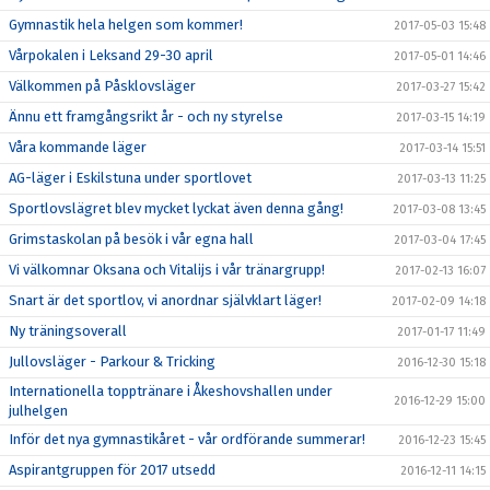
Gymnastik hela helgen som kommer!
2017-05-03 15:48
Vårpokalen i Leksand 29-30 april
2017-05-01 14:46
Välkommen på Påsklovsläger
2017-03-27 15:42
Ännu ett framgångsrikt år - och ny styrelse
2017-03-15 14:19
Våra kommande läger
2017-03-14 15:51
AG-läger i Eskilstuna under sportlovet
2017-03-13 11:25
Sportlovslägret blev mycket lyckat även denna gång!
2017-03-08 13:45
Grimstaskolan på besök i vår egna hall
2017-03-04 17:45
Vi välkomnar Oksana och Vitalijs i vår tränargrupp!
2017-02-13 16:07
Snart är det sportlov, vi anordnar självklart läger!
2017-02-09 14:18
Ny träningsoverall
2017-01-17 11:49
Jullovsläger - Parkour & Tricking
2016-12-30 15:18
Internationella topptränare i Åkeshovshallen under
2016-12-29 15:00
julhelgen
Inför det nya gymnastikåret - vår ordförande summerar!
2016-12-23 15:45
Aspirantgruppen för 2017 utsedd
2016-12-11 14:15