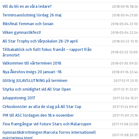
Vill du bli en av våra ledare?
2018-05-16 18:36
Terminsavslutning lördag 26 maj
2018-05-14 21:05
Riksfinal Femman och Sexan
2018-05-04 23:10
Vilken gymnastikfest!
2018-05-04 22:34
All Star Trophy och Vårpokalen 28-29 april
2018-03-23 13:15
Tillbakablick och fullt fokus framåt – rapport från
2018-03-23 13:00
årsmötet
Välkommen till vårterminen 2018
2018-01-30 09:53
Nya Åkeshov invigs 20 januari -18
2018-01-16 22:44
Glittrig JULAVSLUTNING på terminen
2017-12-11 23:15
Styrka och smidighet vid All Star Open
2017-12-11 22:07
Juluppvisning 2017
2017-12-04 15:21
Cirkuskonster av alla de slag på All Star Cup
2017-11-24 09:47
PM till ASC lördagen den 18:e november
2017-11-09 21:16
Fina framgångar vid Future Stars och Mälarcupen
2017-11-08 22:08
Gymnastikdrottningen Marcela Torres internationell
2017-11-08 20:25
mästarinna igen!