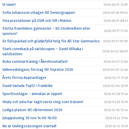
Vi växer!
2026-06-12 13:59
Sofia Johansson uttagen till Seniorgruppen
2026-05-28 09:52
Fina prestationer på USM och SM i Malmö
2026-05-25 08:31
Stötta framtidens gymnaster – bli stödmedlem eller
2026-05-17 11:30
sponsor!
En fullspäckad och glädjefylld helg för All Star Gymnastics
2026-05-11 09:59
Stark comeback på världscupen – David tillbaka i
2026-04-22 08:29
världseliten
Boka sommarträning i Åkeshovshallen!
2026-04-21 11:06
Valberedningens förslag till Styrelse 2026
2026-03-07 23:46
Årets första Aspirantläger
2026-02-17 17:45
David tävlade Top12 i Frankrike
2026-02-04 20:51
Sportlovsläger - anmälan är öppen!
2026-01-28 11:44
Vitaly och Julia har tagit nästa steg som tränare!
2026-01-26 15:35
Lediga platser till vårterminen 2026
2026-01-16 12:34
Juluppvisning 30 nov 14:00-16:00
2025-11-24 17:54
Nu är tävlingssäsongen startad!
2025-10-12 19:51