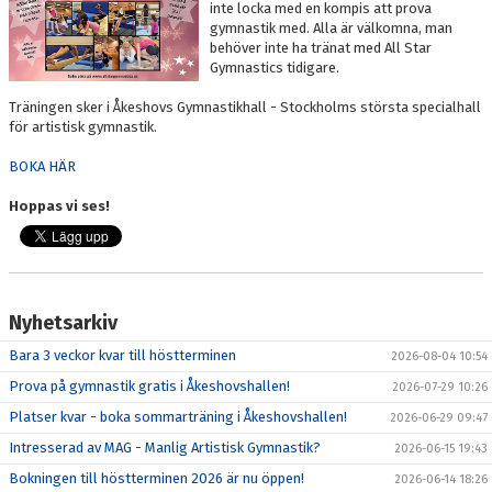
inte locka med en kompis att prova
DOKUMENT
gymnastik med. Alla är välkomna, man
behöver inte ha tränat med All Star
BOKNING
Gymnastics tidigare.
Träningen sker i Åkeshovs Gymnastikhall - Stockholms största specialhall
FRITIDSKORTET
för artistisk gymnastik.
VÅRA GULDSTÖDMEDLEMMAR
BOKA HÄR
Hoppas vi ses!
Nyhetsarkiv
Bara 3 veckor kvar till höstterminen
2026-08-04 10:54
Prova på gymnastik gratis i Åkeshovshallen!
2026-07-29 10:26
Platser kvar - boka sommarträning i Åkeshovshallen!
2026-06-29 09:47
Intresserad av MAG - Manlig Artistisk Gymnastik?
2026-06-15 19:43
Bokningen till höstterminen 2026 är nu öppen!
2026-06-14 18:26