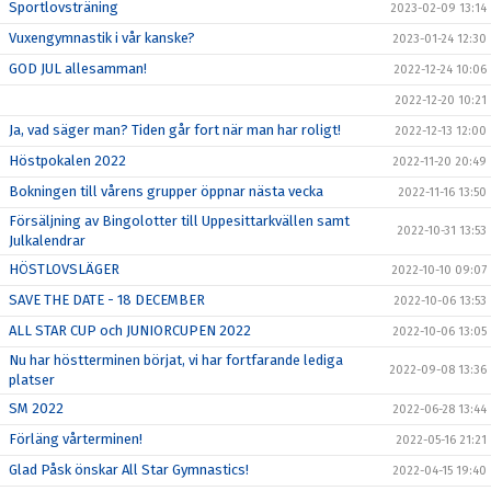
Sportlovsträning
2023-02-09 13:14
Vuxengymnastik i vår kanske?
2023-01-24 12:30
GOD JUL allesamman!
2022-12-24 10:06
2022-12-20 10:21
Ja, vad säger man? Tiden går fort när man har roligt!
2022-12-13 12:00
Höstpokalen 2022
2022-11-20 20:49
Bokningen till vårens grupper öppnar nästa vecka
2022-11-16 13:50
Försäljning av Bingolotter till Uppesittarkvällen samt
2022-10-31 13:53
Julkalendrar
HÖSTLOVSLÄGER
2022-10-10 09:07
SAVE THE DATE - 18 DECEMBER
2022-10-06 13:53
ALL STAR CUP och JUNIORCUPEN 2022
2022-10-06 13:05
Nu har höstterminen börjat, vi har fortfarande lediga
2022-09-08 13:36
platser
SM 2022
2022-06-28 13:44
Förläng vårterminen!
2022-05-16 21:21
Glad Påsk önskar All Star Gymnastics!
2022-04-15 19:40