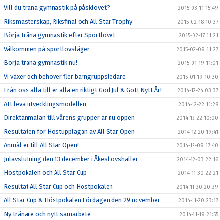
Vill du träna gymnastik på påsklovet?
2015-03-11 15:49
Riksmästerskap, Riksfinal och All Star Trophy
2015-02-18 10:37
Börja träna gymnastik efter Sportlovet
2015-02-17 11:21
Välkommen på sportlovsläger
2015-02-09 11:27
Börja träna gymnastik nu!
2015-01-19 11:01
Vi växer och behöver fler barngruppsledare
2015-01-19 10:30
Från oss alla till er alla en riktigt God Jul & Gott Nytt År!
2014-12-24 03:37
Att leva utvecklingsmodellen
2014-12-22 11:28
Direktanmälan till vårens grupper är nu öppen
2014-12-22 10:00
Resultaten för Höstupplagan av All Star Open
2014-12-20 19:41
Anmäl er till All Star Open!
2014-12-09 17:40
Julavslutning den 13 december i Åkeshovshallen
2014-12-03 22:16
Höstpokalen och All Star Cup
2014-11-30 22:21
Resultat All Star Cup och Höstpokalen
2014-11-30 20:39
All Star Cup & Höstpokalen Lördagen den 29 november
2014-11-20 23:17
Ny tränare och nytt samarbete
2014-11-19 21:55