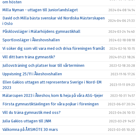
om hösten
Milla Nyman - uttagen till Juniorlandslaget
2024-04-08 14:14
David och Milla bästa svenskar vid Nordiska Mästerskapen
2024-04-06 21:33
i Oslo
Påsklovsläger i Mälarhöjdens gymnastikhall
2024-03-24 14:40
Sportlovsläger i Åkeshovshallen
2024-02-18 08:18
Vi söker dig som vill vara med och driva föreningen framåt
2024-02-16 10:15
Vill ditt barn träna gymnastik?
2024-01-23 18:26
Jullovsträning och platser kvar till vårterminen
2023-12-18 20:28
Uppvisning 25/11 i Åkeshovshallen
2023-11-16 17:26
Ellen Gakios uttagen att representera Sverige i Nord-EM
2023-11-11 09:23
2023
Mälarcupen 2023 i Åkeshov, kom & heja på våra ASG-tjejer
2023-10-31 14:57
Första gymnastiktävlingen för våra pojkar i föreningen
2023-06-07 20:34
Vill du träna gymnastik med oss?
2023-04-26 10:13
Julia Gakios uttagen till JNM
2023-03-29 14:57
Välkomna på ÅRSMÖTE 30 mars
2023-03-05 10:20