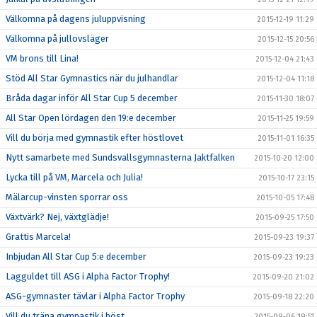
Välkomna på dagens juluppvisning
2015-12-19 11:29
Välkomna på jullovsläger
2015-12-15 20:56
VM brons till Lina!
2015-12-04 21:43
Stöd All Star Gymnastics när du julhandlar
2015-12-04 11:18
Bråda dagar inför All Star Cup 5 december
2015-11-30 18:07
All Star Open lördagen den 19:e december
2015-11-25 19:59
Vill du börja med gymnastik efter höstlovet
2015-11-01 16:35
Nytt samarbete med Sundsvallsgymnasterna Jaktfalken
2015-10-20 12:00
Lycka till på VM, Marcela och Julia!
2015-10-17 23:15
Mälarcup-vinsten sporrar oss
2015-10-05 17:48
Växtvärk? Nej, växtglädje!
2015-09-25 17:50
Grattis Marcela!
2015-09-23 19:37
Inbjudan All Star Cup 5:e december
2015-09-23 19:23
Lagguldet till ASG i Alpha Factor Trophy!
2015-09-20 21:02
ASG-gymnaster tävlar i Alpha Factor Trophy
2015-09-18 22:20
Vill du träna gymnastik i höst
2015-09-06 19:51