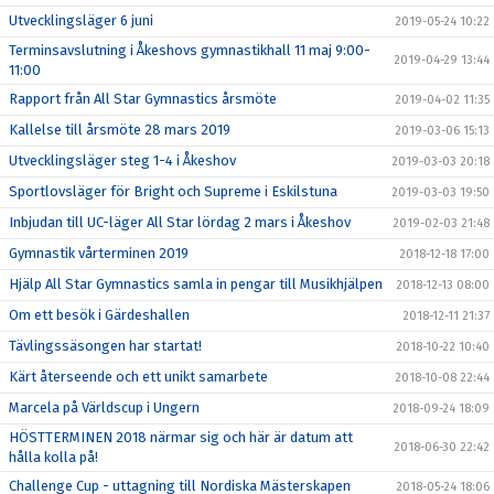
Utvecklingsläger 6 juni
2019-05-24 10:22
Terminsavslutning i Åkeshovs gymnastikhall 11 maj 9:00-
2019-04-29 13:44
11:00
Rapport från All Star Gymnastics årsmöte
2019-04-02 11:35
Kallelse till årsmöte 28 mars 2019
2019-03-06 15:13
Utvecklingsläger steg 1-4 i Åkeshov
2019-03-03 20:18
Sportlovsläger för Bright och Supreme i Eskilstuna
2019-03-03 19:50
Inbjudan till UC-läger All Star lördag 2 mars i Åkeshov
2019-02-03 21:48
Gymnastik vårterminen 2019
2018-12-18 17:00
Hjälp All Star Gymnastics samla in pengar till Musikhjälpen
2018-12-13 08:00
Om ett besök i Gärdeshallen
2018-12-11 21:37
Tävlingssäsongen har startat!
2018-10-22 10:40
Kärt återseende och ett unikt samarbete
2018-10-08 22:44
Marcela på Världscup i Ungern
2018-09-24 18:09
HÖSTTERMINEN 2018 närmar sig och här är datum att
2018-06-30 22:42
hålla kolla på!
Challenge Cup - uttagning till Nordiska Mästerskapen
2018-05-24 18:06