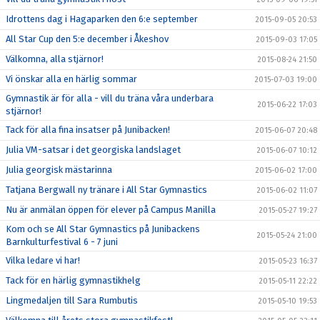
Idrottens dag i Hagaparken den 6:e september
2015-09-05 20:53
All Star Cup den 5:e december i Åkeshov
2015-09-03 17:05
Välkomna, alla stjärnor!
2015-08-24 21:50
Vi önskar alla en härlig sommar
2015-07-03 19:00
Gymnastik är för alla - vill du träna våra underbara
2015-06-22 17:03
stjärnor!
Tack för alla fina insatser på Junibacken!
2015-06-07 20:48
Julia VM-satsar i det georgiska landslaget
2015-06-07 10:12
Julia georgisk mästarinna
2015-06-02 17:00
Tatjana Bergwall ny tränare i All Star Gymnastics
2015-06-02 11:07
Nu är anmälan öppen för elever på Campus Manilla
2015-05-27 19:27
Kom och se All Star Gymnastics på Junibackens
2015-05-24 21:00
Barnkulturfestival 6 - 7 juni
Vilka ledare vi har!
2015-05-23 16:37
Tack för en härlig gymnastikhelg
2015-05-11 22:22
Lingmedaljen till Sara Rumbutis
2015-05-10 19:53