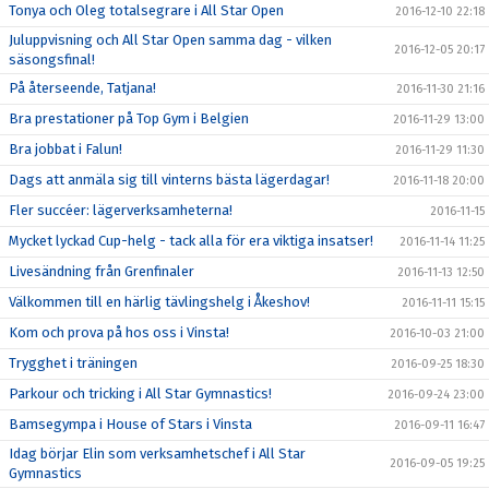
Tonya och Oleg totalsegrare i All Star Open
2016-12-10 22:18
Juluppvisning och All Star Open samma dag - vilken
2016-12-05 20:17
säsongsfinal!
På återseende, Tatjana!
2016-11-30 21:16
Bra prestationer på Top Gym i Belgien
2016-11-29 13:00
Bra jobbat i Falun!
2016-11-29 11:30
Dags att anmäla sig till vinterns bästa lägerdagar!
2016-11-18 20:00
Fler succéer: lägerverksamheterna!
2016-11-15
Mycket lyckad Cup-helg - tack alla för era viktiga insatser!
2016-11-14 11:25
Livesändning från Grenfinaler
2016-11-13 12:50
Välkommen till en härlig tävlingshelg i Åkeshov!
2016-11-11 15:15
Kom och prova på hos oss i Vinsta!
2016-10-03 21:00
Trygghet i träningen
2016-09-25 18:30
Parkour och tricking i All Star Gymnastics!
2016-09-24 23:00
Bamsegympa i House of Stars i Vinsta
2016-09-11 16:47
Idag börjar Elin som verksamhetschef i All Star
2016-09-05 19:25
Gymnastics