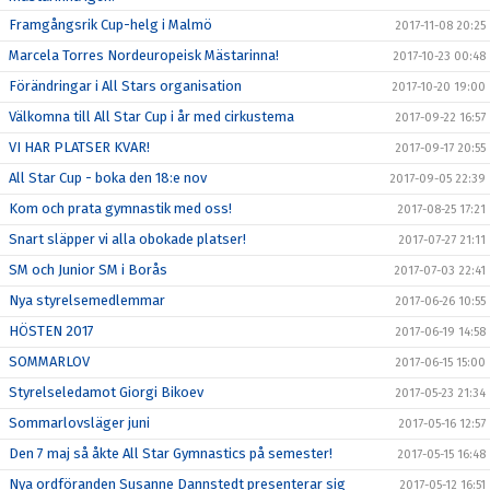
Framgångsrik Cup-helg i Malmö
2017-11-08 20:25
Marcela Torres Nordeuropeisk Mästarinna!
2017-10-23 00:48
Förändringar i All Stars organisation
2017-10-20 19:00
Välkomna till All Star Cup i år med cirkustema
2017-09-22 16:57
VI HAR PLATSER KVAR!
2017-09-17 20:55
All Star Cup - boka den 18:e nov
2017-09-05 22:39
Kom och prata gymnastik med oss!
2017-08-25 17:21
Snart släpper vi alla obokade platser!
2017-07-27 21:11
SM och Junior SM i Borås
2017-07-03 22:41
Nya styrelsemedlemmar
2017-06-26 10:55
HÖSTEN 2017
2017-06-19 14:58
SOMMARLOV
2017-06-15 15:00
Styrelseledamot Giorgi Bikoev
2017-05-23 21:34
Sommarlovsläger juni
2017-05-16 12:57
Den 7 maj så åkte All Star Gymnastics på semester!
2017-05-15 16:48
Nya ordföranden Susanne Dannstedt presenterar sig
2017-05-12 16:51